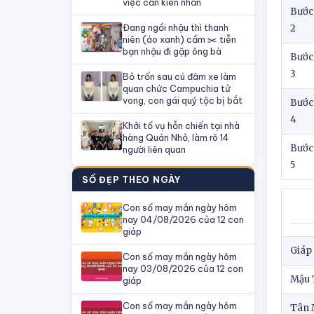
việc cần kiên nhẫn
Bước
Đang ngồi nhậu thì thanh
2
niên (áo xanh) cầm ✂️ tiễn
bạn nhậu đi gặp ông bà
Bước
3
Bỏ trốn sau cú đâm xe làm
quan chức Campuchia tử
vong, con gái quý tộc bị bắt
Bước
4
Khởi tố vụ hỗn chiến tại nhà
hàng Quán Nhỏ, làm rõ 14
Bước
người liên quan
5
SỐ ĐẸP THEO NGÀY
Con số may mắn ngày hôm
nay 04/08/2026 của 12 con
giáp
Giáp
Con số may mắn ngày hôm
nay 03/08/2026 của 12 con
Mậu 
giáp
Con số may mắn ngày hôm
Tân 