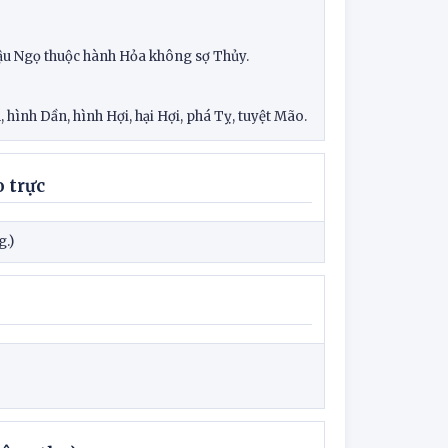
Mậu Ngọ thuộc hành Hỏa không sợ Thủy.
hình Dần, hình Hợi, hại Hợi, phá Tỵ, tuyệt Mão.
 trực
g.)