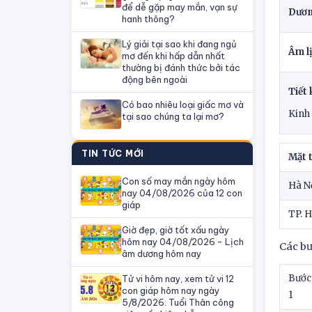
để dễ gặp may mắn, vạn sự
Dươn
hanh thông?
Lý giải tại sao khi đang ngủ
Âm l
mơ đến khi hấp dẫn nhất
thường bị đánh thức bởi tác
động bên ngoài
Tiết 
Có bao nhiêu loại giấc mơ và
Kinh
tại sao chúng ta lại mơ?
TIN TỨC MỚI
Mặt t
Con số may mắn ngày hôm
Hà N
nay 04/08/2026 của 12 con
giáp
TP. 
Giờ đẹp, giờ tốt xấu ngày
hôm nay 04/08/2026 - Lịch
Các bư
âm dương hôm nay
Bước
Tử vi hôm nay, xem tử vi 12
con giáp hôm nay ngày
1
5/8/2026: Tuổi Thân công