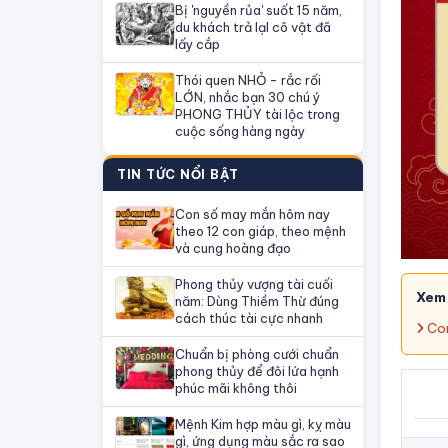
Bị 'nguyền rủa' suốt 15 năm,
du khách trả lạI cô vật đã
lấy cắp
Thói quen NHỎ - rắc rối
LỚN, nhắc bạn 30 chú ý
PHONG THỦY tài lộc trong
cuộc sống hàng ngày
TIN TỨC NỔI BẬT
Con số may mắn hôm nay
theo 12 con giáp, theo mệnh
và cung hoàng đạo
Phong thủy vượng tài cuối
Xem
năm: Dùng Thiềm Thừ đúng
cách thúc tài cực nhanh
Con
Chuẩn bị phòng cưới chuẩn
phong thủy để đôi lứa hạnh
phúc mãi không thôi
Mệnh Kim hợp màu gì, kỵ màu
gì, ứng dụng màu sắc ra sao