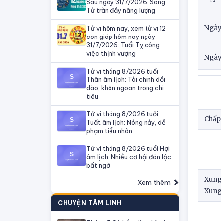
Sáu ngày 31/7/2026: Song
Tử tràn đầy năng lượng
Ngày
Tử vi hôm nay, xem tử vi 12
con giáp hôm nay ngày
31/7/2026: Tuổi Tỵ công
việc thịnh vượng
Ngày
Tử vi tháng 8/2026 tuổi
Thân âm lịch: Tài chính dồi
dào, khôn ngoan trong chi
tiêu
Tử vi tháng 8/2026 tuổi
Chấp 
Tuất âm lịch: Nóng nảy, dễ
phạm tiểu nhân
Tử vi tháng 8/2026 tuổi Hợi
âm lịch: Nhiều cơ hội đón lộc
bất ngờ
Xung
Xem thêm
Xung
CHUYỆN TÂM LINH