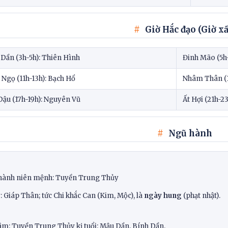
Giờ Hắc đạo (Giờ xấ
 Dần (3h-5h): Thiên Hình
Đinh Mão (5h-
Ngọ (11h-13h): Bạch Hổ
Nhâm Thân (1
Dậu (17h-19h): Nguyên Vũ
Ất Hợi (21h-2
Ngũ hành
hành niên mệnh: Tuyền Trung Thủy
 Giáp Thân; tức Chi khắc Can (Kim, Mộc), là
ngày hung
(phạt nhật).
âm: Tuyền Trung Thủy kị tuổi: Mậu Dần, Bính Dần.