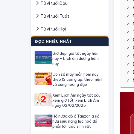
Tử vi tuổi Dậu
Tử vi tuổi Tuất
Tử vi tuổi Hợi
ĐỌC NHIỀU NHẤT
Giờ đẹp, giờ tốt ngày hôm
nay - Lịch âm dương hôm
nay
Con số may mắn hôm nay
theo 12 con giáp, theo mệnh
và cung hoàng đạo
Xem Lịch Âm ngày tốt xấu,
xem giờ tốt, xem Lịch Âm
ngày 02/02/2025
Hồ nước đỏ ở Tanzania sở
hữu siêu năng lực hoá đá
phần lớn các sinh vật