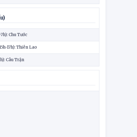
u)
7h): Chu Tước
5h-17h): Thiên Lao
3h): Câu Trận