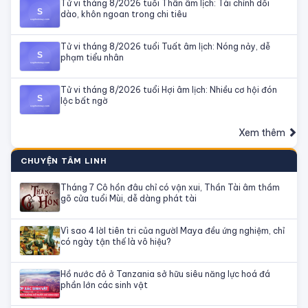
Tử vi tháng 8/2026 tuổi Thân âm lịch: Tài chính dồi
dào, khôn ngoan trong chi tiêu
Tử vi tháng 8/2026 tuổi Tuất âm lịch: Nóng nảy, dễ
phạm tiểu nhân
Tử vi tháng 8/2026 tuổi Hợi âm lịch: Nhiều cơ hội đón
lộc bất ngờ
Xem thêm
CHUYỆN TÂM LINH
Tháng 7 Cô hồn đâu chỉ có vận xui, Thần Tài âm thầm
gõ cửa tuổi Mùi, dễ dàng phát tài
Vì sao 4 lờI tiên tri của ngườI Maya đều ứng nghiệm, chỉ
có ngày tận thế là vô hiệu?
Hồ nước đỏ ở Tanzania sở hữu siêu năng lực hoá đá
phần lớn các sinh vật