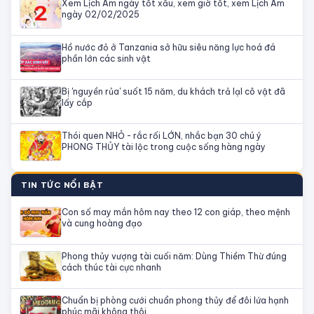
Xem Lịch Âm ngày tốt xấu, xem giờ tốt, xem Lịch Âm
ngày 02/02/2025
Hồ nước đỏ ở Tanzania sở hữu siêu năng lực hoá đá
phần lớn các sinh vật
Bị 'nguyền rủa' suốt 15 năm, du khách trả lạI cô vật đã
lấy cắp
Thói quen NHỎ - rắc rối LỚN, nhắc bạn 30 chú ý
PHONG THỦY tài lộc trong cuộc sống hàng ngày
TIN TỨC NỔI BẬT
Con số may mắn hôm nay theo 12 con giáp, theo mệnh
và cung hoàng đạo
Phong thủy vượng tài cuối năm: Dùng Thiềm Thừ đúng
cách thúc tài cực nhanh
Chuẩn bị phòng cưới chuẩn phong thủy để đôi lứa hạnh
phúc mãi không thôi