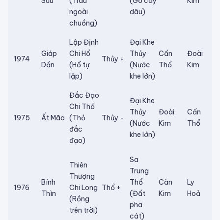
Sửu
(Trâu
(Gỗ cây
Kim
ngoài
dâu)
chuồng)
Lập Định
Đại Khe
Giáp
Chi Hổ
Thủy
Cấn
Đoài
1974
Thủy +
Dần
(Hổ tự
(Nước
Thổ
Kim
lập)
khe lớn)
Đắc Đạo
Đại Khe
Chi Thố
Thủy
Đoài
Cấn
1975
Ất Mão
(Thỏ
Thủy -
(Nước
Kim
Thổ
đắc
khe lớn)
đạo)
Sa
Thiên
Trung
Thượng
Bính
Thổ
Càn
Ly
1976
Chi Long
Thổ +
Thìn
(Đất
Kim
Hoả
(Rồng
pha
trên trời)
cát)