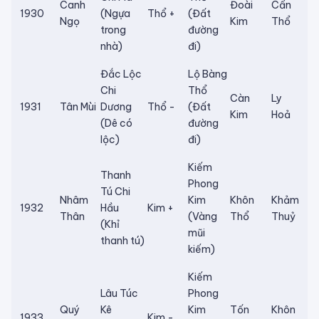
Canh
Đoài
Cấn
1930
(Ngựa
Thổ +
(Đất
Ngọ
Kim
Thổ
trong
đường
nhà)
đi)
Đắc Lộc
Lộ Bàng
Chi
Thổ
Càn
Ly
1931
Tân Mùi
Dương
Thổ -
(Đất
Kim
Hoả
(Dê có
đường
lộc)
đi)
Kiếm
Thanh
Phong
Tú Chi
Nhâm
Kim
Khôn
Khảm
1932
Hầu
Kim +
Thân
(Vàng
Thổ
Thuỷ
(Khỉ
mũi
thanh tú)
kiếm)
Kiếm
Lâu Túc
Phong
Quý
Kê
Kim
Tốn
Khôn
1933
Kim -