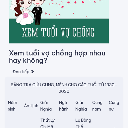
Xem tuổi vợ chồng hợp nhau
hay không?
Đọc tiếp
BẢNG TRA CỨU CUNG, MỆNH CHO CÁC TUỔI TỪ 1930-
2030
Năm
Giải
Ngũ
Giải
Cung
Cung
Âm lịch
sinh
Nghĩa
hành
Nghĩa
nam
nữ
Thất Lý
Lộ Bàng
Chi Mã
Thổ