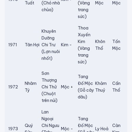
Tuất
(Chó nhà
(Vàng
Mộc
Mộc
chùa)
trang
sức)
Thoa
Khuyên
Xuyến
Dưỡng
Kim
Khôn
Tốn
1971
Tân Hợi
Chi Trư
Kim -
(Vàng
Thổ
Mộc
(Lợn nuôi
trang
nhốt)
sức)
Sơn
Tang
Thượng
Nhâm
Đố Mộc
Khảm
Cấn
1972
Chi Thử
Mộc +
Tý
(Gỗ cây
Thuỷ
Thổ
(Chuột
dâu)
trên núi)
Lan
Ngoại
Tang
Quý
Chi Ngưu
Đố Mộc
Càn
1973
Mộc -
Ly Hoả