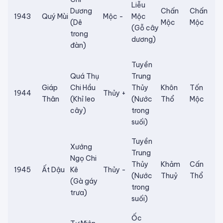
Liễu
Dương
Chấn
Chấn
1943
Quý Mùi
Mộc -
Mộc
(Dê
Mộc
Mộc
(Gỗ cây
trong
dương)
đàn)
Tuyền
Quá Thụ
Trung
Giáp
Chi Hầu
Thủy
Khôn
Tốn
1944
Thủy +
Thân
(Khỉ leo
(Nước
Thổ
Mộc
cây)
trong
suối)
Tuyền
Xướng
Trung
Ngọ Chi
Thủy
Khảm
Cấn
1945
Ất Dậu
Kê
Thủy -
(Nước
Thuỷ
Thổ
(Gà gáy
trong
trưa)
suối)
Ốc