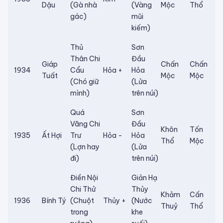
Dậu
(Gà nhà
(Vàng
Mộc
Thổ
gác)
mũi
kiếm)
Thủ
Sơn
Thân Chi
Đầu
Giáp
Chấn
Chấn
1934
Cẩu
Hỏa +
Hỏa
Tuất
Mộc
Mộc
(Chó giữ
(Lửa
mình)
trên núi)
Quá
Sơn
Vãng Chi
Đầu
Khôn
Tốn
1935
Ất Hợi
Trư
Hỏa -
Hỏa
Thổ
Mộc
(Lợn hay
(Lửa
đi)
trên núi)
Điền Nội
Giản Hạ
Chi Thử
Thủy
Khảm
Cấn
1936
Bính Tý
(Chuột
Thủy +
(Nước
Thuỷ
Thổ
trong
khe