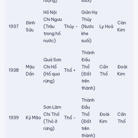
ruộng)
suối)
Hồ Nội
Giản Hạ
Chi Ngưu
Thủy
Đinh
Càn
1937
(Trâu
Thủy -
(Nước
Ly Hoả
Sửu
Kim
trong hồ
khe
nước)
suối)
Thành
Quá Sơn
Đầu
Mậu
Chi Hổ
Thổ
Cấn
Đoài
1938
Thổ +
Dần
(Hổ qua
(Đất
Thổ
Kim
rừng)
trên
thành)
Thành
Sơn Lâm
Đầu
Chi Thố
Thổ
Đoài
Cấn
1939
Kỷ Mão
Thổ -
(Thỏ ở
(Đất
Kim
Thổ
rừng)
trên
thành)