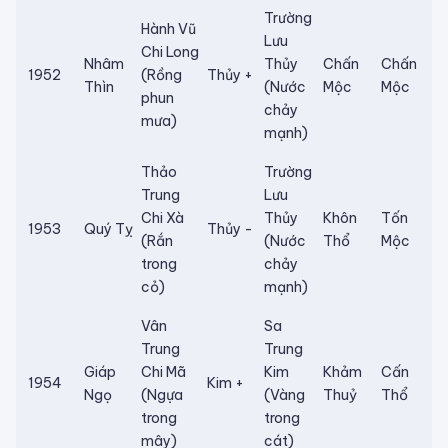
Trường
Hành Vũ
Lưu
Chi Long
Nhâm
Thủy
Chấn
Chấn
1952
(Rồng
Thủy +
Thìn
(Nước
Mộc
Mộc
phun
chảy
mưa)
mạnh)
Thảo
Trường
Trung
Lưu
Chi Xà
Thủy
Khôn
Tốn
1953
Quý Tỵ
Thủy -
(Rắn
(Nước
Thổ
Mộc
trong
chảy
cỏ)
mạnh)
Vân
Sa
Trung
Trung
Giáp
Chi Mã
Kim
Khảm
Cấn
1954
Kim +
Ngọ
(Ngựa
(Vàng
Thuỷ
Thổ
trong
trong
mây)
cát)