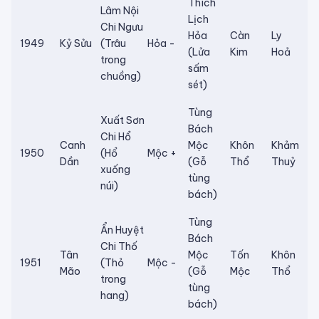
Thích
Lâm Nội
Lịch
Chi Ngưu
Hỏa
Càn
Ly
1949
Kỷ Sửu
(Trâu
Hỏa -
(Lửa
Kim
Hoả
trong
sấm
chuồng)
sét)
Tùng
Xuất Sơn
Bách
Chi Hổ
Canh
Mộc
Khôn
Khảm
1950
(Hổ
Mộc +
Dần
(Gỗ
Thổ
Thuỷ
xuống
tùng
núi)
bách)
Tùng
Ẩn Huyệt
Bách
Chi Thố
Tân
Mộc
Tốn
Khôn
1951
(Thỏ
Mộc -
Mão
(Gỗ
Mộc
Thổ
trong
tùng
hang)
bách)