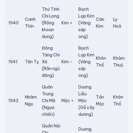
Thứ Tính
Bạch
Chi Long
Lạp Kim
Canh
Càn
Ly
1940
(Rồng
Kim +
(Vàng
Thìn
Kim
Hoả
khoan
sáp
dung)
ong)
Đông
Bạch
Tàng Chi
Lạp Kim
Khôn
Khảm
1941
Tân Tỵ
Xà
Kim -
(Vàng
Thổ
Thuỷ
(Rắn ngủ
sáp
đông)
ong)
Quân
Dương
Trung
Liễu
Nhâm
Tốn
Khôn
1942
Chi Mã
Mộc +
Mộc
Ngọ
Mộc
Thổ
(Ngựa
(Gỗ cây
chiến)
dương)
Quần Nội
Dương
Chi