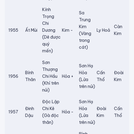
Kính
Sa
Trọng
Trung
Chi
Kim
Càn
1955
Ất Mùi
Dương
Kim -
Ly Hoả
(Vàng
Kim
(Dê được
trong
quý
cát)
mến)
Sơn
Sơn Hạ
Thượng
Bính
Hỏa
Cấn
Đoài
1956
Chi Hầu
Hỏa +
Thân
(Lửa
Thổ
Kim
(Khỉ trên
trên núi)
núi)
Độc Lập
Sơn Hạ
Đinh
Chi Kê
Hỏa
Đoài
Cấn
1957
Hỏa -
Dậu
(Gà độc
(Lửa
Kim
Thổ
thân)
trên núi)