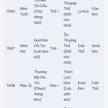
Tự Miên
Thượng
Chi Cẩu
Bính
Thổ
Càn
1946
(Chó
Thổ +
Ly Hoả
Tuất
(Đất
Kim
đang
nóc
ngủ)
nhà)
Ốc
Quá Sơn
Thượng
Đinh
Chi Trư
Thổ
Cấn
Đoài
1947
Thổ -
Hợi
(Lợn qua
(Đất
Thổ
Kim
núi)
nóc
nhà)
Thương
Thích
Nội Chi
Lịch
Trư
Hỏa
Đoài
Cấn
1948
Mậu Tý
Hỏa +
(Chuột
(Lửa
Kim
Thổ
trong
sấm
kho)
sét)