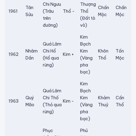
Chi Ngưu
Thượng
Tân
Chấn
Chấn
1961
(Trâu
Thổ -
Thổ
Sửu
Mộc
Mộc
trên
(Đất tò
đường)
vò)
Kim
Quá Lâm
Bạch
Nhâm
Chi Hổ
Kim
Khôn
Tốn
1962
Kim +
Dần
(Hổ qua
(Vàng
Thổ
Mộc
rừng)
pha
bạc)
Kim
Quá Lâm
Bạch
Quý
Chi Thố
Kim
Khảm
Cấn
1963
Kim -
Mão
(Thỏ qua
(Vàng
Thuỷ
Thổ
rừng)
pha
bạc)
Phục
Phú