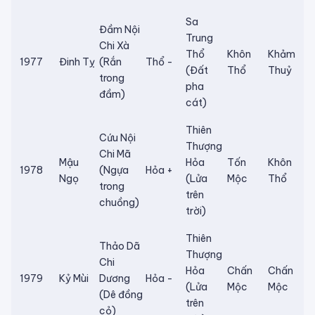
Sa
Đầm Nội
Trung
Chi Xà
Thổ
Khôn
Khảm
1977
Đinh Tỵ
(Rắn
Thổ -
(Đất
Thổ
Thuỷ
trong
pha
đầm)
cát)
Thiên
Cứu Nội
Thượng
Chi Mã
Mậu
Hỏa
Tốn
Khôn
1978
(Ngựa
Hỏa +
Ngọ
(Lửa
Mộc
Thổ
trong
trên
chuồng)
trời)
Thiên
Thảo Dã
Thượng
Chi
Hỏa
Chấn
Chấn
1979
Kỷ Mùi
Dương
Hỏa -
(Lửa
Mộc
Mộc
(Dê đồng
trên
cỏ)