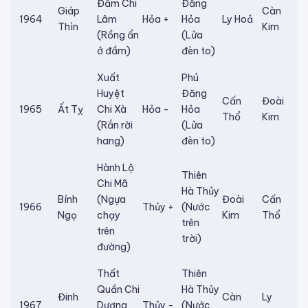
Đầm Chi
Đăng
Giáp
Càn
1964
Lâm
Hỏa +
Hỏa
Ly Hoả
Thìn
Kim
(Rồng ẩn
(Lửa
ở đầm)
đèn to)
Xuất
Phú
Huyệt
Đăng
Cấn
Đoài
1965
Ất Tỵ
Chi Xà
Hỏa -
Hỏa
Thổ
Kim
(Rắn rời
(Lửa
hang)
đèn to)
Hành Lộ
Thiên
Chi Mã
Hà Thủy
Bính
(Ngựa
Đoài
Cấn
1966
Thủy +
(Nước
Ngọ
chạy
Kim
Thổ
trên
trên
trời)
đường)
Thất
Thiên
Quần Chi
Hà Thủy
Đinh
Càn
Ly
1967
Dương
Thủy -
(Nước