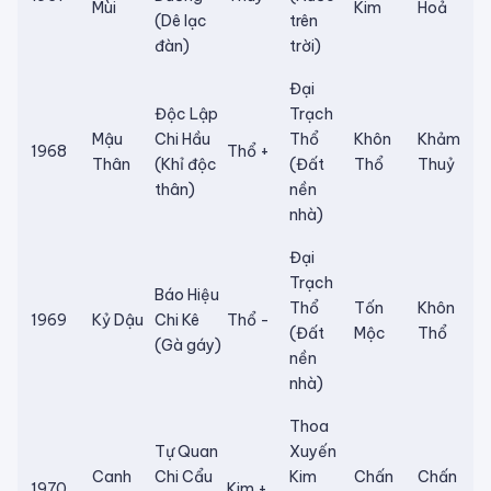
Mùi
Kim
Hoả
(Dê lạc
trên
đàn)
trời)
Đại
Độc Lập
Trạch
Mậu
Chi Hầu
Thổ
Khôn
Khảm
1968
Thổ +
Thân
(Khỉ độc
(Đất
Thổ
Thuỷ
thân)
nền
nhà)
Đại
Trạch
Báo Hiệu
Thổ
Tốn
Khôn
1969
Kỷ Dậu
Chi Kê
Thổ -
(Đất
Mộc
Thổ
(Gà gáy)
nền
nhà)
Thoa
Tự Quan
Xuyến
Canh
Chi Cẩu
Kim
Chấn
Chấn
1970
Kim +