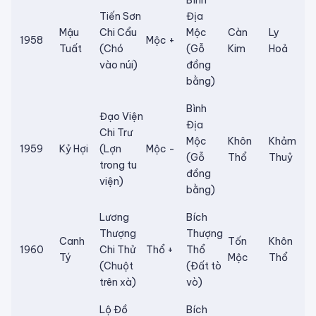
Bình
Tiến Sơn
Địa
Mậu
Chi Cẩu
Mộc
Càn
Ly
1958
Mộc +
Tuất
(Chó
(Gỗ
Kim
Hoả
vào núi)
đồng
bằng)
Bình
Đạo Viện
Địa
Chi Trư
Mộc
Khôn
Khảm
1959
Kỷ Hợi
(Lợn
Mộc -
(Gỗ
Thổ
Thuỷ
trong tu
đồng
viện)
bằng)
Lương
Bích
Thượng
Thượng
Canh
Tốn
Khôn
1960
Chi Thử
Thổ +
Thổ
Tý
Mộc
Thổ
(Chuột
(Đất tò
trên xà)
vò)
Lộ Đồ
Bích