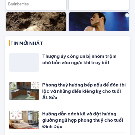
dụng màu sắc ra sao để dễ gặp may
mắn, vạn sự hanh thông?
Lý giải tại sao khi đang ngủ mơ đến
khi hấp dẫn nhất thường bị đánh thức
bởi tác động bên ngoài