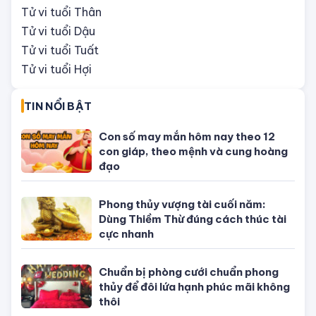
Tử vi tháng 8/2026 tuổi Hợi âm lịch:
Nhiều cơ hội đón lộc bất ngờ
ĐÁNG QUAN TÂM
Tử vi tuổi Tý
Tử vi tuổi Sửu
Tử vi tuổi Dần
Tử vi tuổi Mão
Tử vi tuổi Thìn
Tử vi tuổi Ti
Tử vi tuổi Ngọ
Tử vi tuổi Mùi
Tử vi tuổi Thân
Tử vi tuổi Dậu