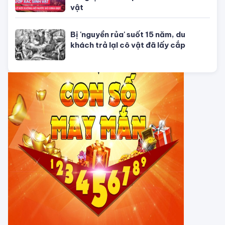
Con số may mắn ngày hôm nay
07/08/2026 của 12 con giáp
TỬ VI CỦA 12 CON GIÁP
Tử vi hôm nay, xem tử vi 12 con giáp
hôm nay ngày 5/8/2026: Tuổi Thân
công việc cần kiên nhẫn
Tử vi 12 cung hoàng đạo Thứ Sáu
ngày 31/7/2026: Song Tử tràn đầy
năng lượng
Tử vi hôm nay, xem tử vi 12 con giáp
hôm nay ngày 31/7/2026: Tuổi Tỵ
công việc thịnh vượng
Tử vi tháng 8/2026 tuổi Thân âm