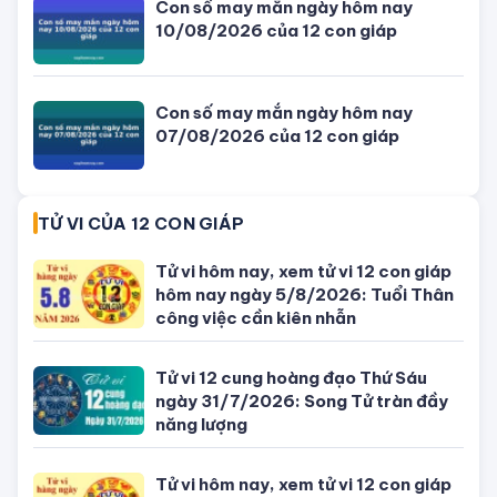
TIN MỚI NHẤT
Thượng úy công an bị nhóm trộm
chó bắn vào ngực khi truy bắt
Phong thuỷ hướng bếp nấu để đón tài
lộc và những điều kiêng kỵ cho tuổi
Ất Sửu
Hướng dẫn cách kê và đặt hướng
giường ngủ hợp phong thuỷ cho tuổi
Đinh Dậu
Giờ đẹp, giờ tốt xấu ngày hôm nay
09/08/2026 - Lịch âm dương hôm
nay