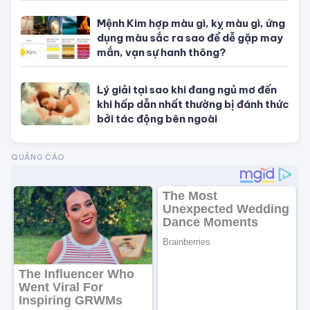
Tử vi tuổi Tuất
Tử vi tuổi Hợi
TIN NỔI BẬT
Con số may mắn hôm nay theo 12
con giáp, theo mệnh và cung hoàng
đạo
Phong thủy vượng tài cuối năm:
Dùng Thiềm Thừ đúng cách thúc tài
cực nhanh
Chuẩn bị phòng cưới chuẩn phong
thủy để đôi lứa hạnh phúc mãi không
thôi
Mệnh Kim hợp màu gì, kỵ màu gì, ứng