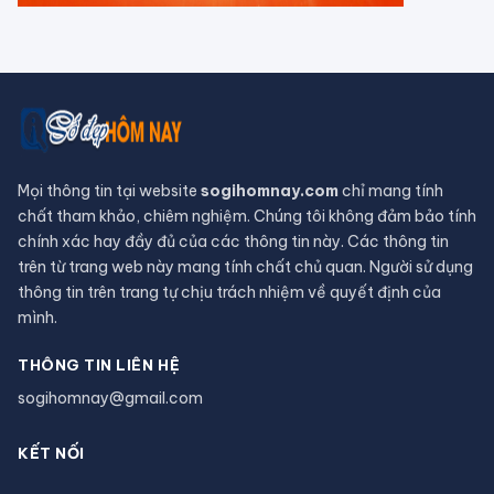
lịch: Tài chính dồi dào, khôn ngoan
trong chi tiêu
CHUYỆN TÂM LINH
Tháng 7 Cô hồn đâu chỉ có vận xui,
Thần Tài âm thầm gõ cửa tuổi Mùi,
dễ dàng phát tài
Vì sao 4 lờI tiên tri của ngườI Maya
đều ứng nghiệm, chỉ có ngày tận thế
là vô hiệu?
Hồ nước đỏ ở Tanzania sở hữu siêu
năng lực hoá đá phần lớn các sinh
vật
Bị 'nguyền rủa' suốt 15 năm, du