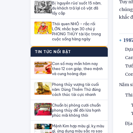
Tuy nh
Bị 'nguyền rủa' suốt 15 năm,
du khách trả lạI cô vật đã
chúng 
lấy cắp
khắc đố
Thói quen NHỎ - rắc rối
LỚN, nhắc bạn 30 chú ý
PHONG THỦY tài lộc trong
cuộc sống hàng ngày
198
Dựa
TIN TỨC NỔI BẬT
Can
Con số may mắn hôm nay
Tướ
theo 12 con giáp, theo mệnh
và cung hoàng đạo
Con
Phong thủy vượng tài cuối
Năm si
năm: Dùng Thiềm Thừ đúng
cách thúc tài cực nhanh
Thi
Chuẩn bị phòng cưới chuẩn
phong thủy để đôi lứa hạnh
phúc mãi không thôi
Địa
Mệnh Kim hợp màu gì, kỵ màu
gì, ứng dụng màu sắc ra sao