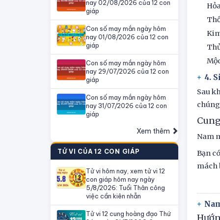
nay 02/08/2026 của 12 con
Hỏa
giáp
Thổ
Con số may mắn ngày hôm
Kim
nay 01/08/2026 của 12 con
giáp
Thủ
Mộc
Con số may mắn ngày hôm
nay 29/07/2026 của 12 con
4. 
giáp
Sau kh
Con số may mắn ngày hôm
chúng 
nay 31/07/2026 của 12 con
giáp
Cung
Xem thêm
Nam m
TỬ VI CỦA 12 CON GIÁP
Bạn có
mách b
Tử vi hôm nay, xem tử vi 12
con giáp hôm nay ngày
5/8/2026: Tuổi Thân công
việc cần kiên nhẫn
Nam
Tử vi 12 cung hoàng đạo Thứ
Hướn