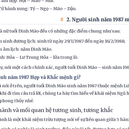
Tam hợp: Hợi – Mão – Mùi.
Tứ hành xung: Tý – Ngọ – Mão – Dậu.
2. Người sinh năm 1987 m
 nữ tuổi Đinh Mão đều có những đặc điểm chung như sau:
 sinh dương lịch: sinh từ ngày 29/1/1987 đến ngày 16/2/1988;
 âm lịch: năm Đinh Mão.
h: Hỏa – Lư Trung Hỏa – lửa trong lò.
y, nói một cách chính xác, người tuổi Đinh Mão – sinh năm 1
Sinh năm 1987 Hợp và Khắc mệnh gì?
 nói ở trên, người tuổi Đinh Mão sinh năm 1987 thuộc mệnh Lư
khi đi tìm câu trả lời, chúng ta hãy tìm hiểu về khái niệm Ngũ
 phong thủy nhé.
hành và mối quan hệ tương sinh, tương khắc
nh là một khái niệm trừu tượng nói về sự liên quan giữa 5 hà