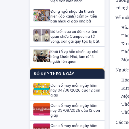
Tương 
việc cần kiên nhẫn
có ngh
Đang ngồi nhậu thì thanh
niên (áo xanh) cầm ✂️ tiễn
Về mối
bạn nhậu đi gặp ông bà
Hỏa
Bỏ trốn sau cú đâm xe làm
Thổ
quan chức Campuchia tử
vong, con gái quý tộc bị bắt
Kim
Khởi tố vụ hỗn chiến tại nhà
Thủ
hàng Quán Nhỏ, làm rõ 14
Mộc
người liên quan
Ngược 
SỐ ĐẸP THEO NGÀY
Hỏa
Con số may mắn ngày hôm
Kim
nay 04/08/2026 của 12 con
giáp
Mộc
Thổ
Con số may mắn ngày hôm
nay 03/08/2026 của 12 con
Thủ
giáp
Các mố
Con số may mắn ngày hôm