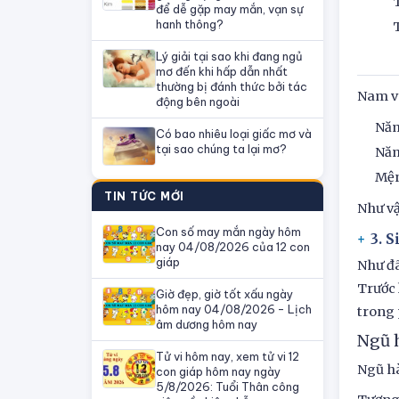
để dễ gặp may mắn, vạn sự
hanh thông?
Lý giải tại sao khi đang ngủ
mơ đến khi hấp dẫn nhất
thường bị đánh thức bởi tác
Nam và
động bên ngoài
Năm
Có bao nhiêu loại giấc mơ và
tại sao chúng ta lại mơ?
Năm
Mện
TIN TỨC MỚI
Như vậ
Con số may mắn ngày hôm
3. 
nay 04/08/2026 của 12 con
giáp
Như đã
Trước 
Giờ đẹp, giờ tốt xấu ngày
hôm nay 04/08/2026 - Lịch
trong
âm dương hôm nay
Ngũ 
Tử vi hôm nay, xem tử vi 12
Ngũ hà
con giáp hôm nay ngày
5/8/2026: Tuổi Thân công