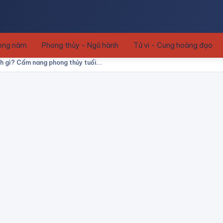
rong năm
Phong thủy - Ngũ hành
Tử vi - Cung hoàng đạo
h gì? Cẩm nang phong thủy tuổi...