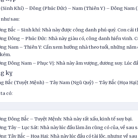
 (Sinh Khí) – Đông (Phúc Đức) – Nam (Thiên Y) – Đông Nam (
 như sau:
ng Bắc – Sinh khí: Nhà này được công danh phú quý. Con cái t
ng Đông – Phúc Đức: Nhà này giàu có, công danh hiển vinh. 
ng Nam – Thiên Y: Cần xem hướng nhà theo tuổi, những năm đầu 
 kém.
ng Đông Nam – Phục Vị: Nhà này âm vượng, dương suy. Lúc đầu
g kỵ
g Bắc (Tuyệt Mệnh) – Tây Nam (Ngũ Quỷ) – Tây Bắc (Họa Hại) 
 ta có:
ng Đông Bắc – Tuyệt Mệnh: Nhà này rất xấu, kinh tế suy bại.
ng Tây – Lục Sát: Nhà này lúc đầu làm ăn cũng có của, về sau s
ng Tây Bắc – Họa Hại: Nhà này lúc đầu có tài lộc, nhưng về sau 