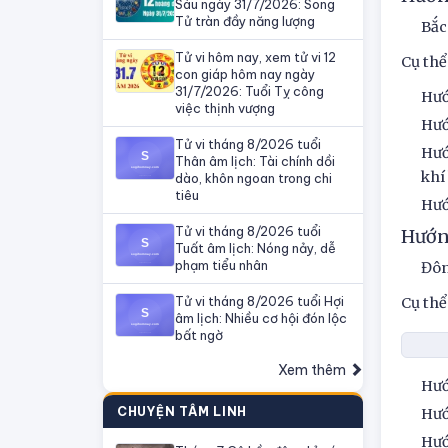
Sáu ngày 31/7/2026: Song
Tử tràn đầy năng lượng
Bắc
Tử vi hôm nay, xem tử vi 12
Cụ thể
con giáp hôm nay ngày
31/7/2026: Tuổi Tỵ công
Hướ
việc thịnh vượng
Hướ
Tử vi tháng 8/2026 tuổi
Hướ
Thân âm lịch: Tài chính dồi
khí
dào, khôn ngoan trong chi
tiêu
Hướ
Tử vi tháng 8/2026 tuổi
Hướn
Tuất âm lịch: Nóng nảy, dễ
phạm tiểu nhân
Đôn
Tử vi tháng 8/2026 tuổi Hợi
Cụ thể
âm lịch: Nhiều cơ hội đón lộc
bất ngờ
Xem thêm
Hướ
CHUYỆN TÂM LINH
Hướ
Hướ