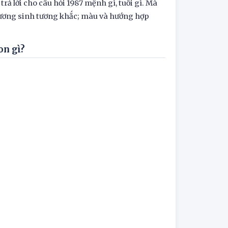
rả lời cho câu hỏi 1987 mệnh gì, tuổi gì. Mà
tương sinh tương khắc; màu và hướng hợp
on gì?