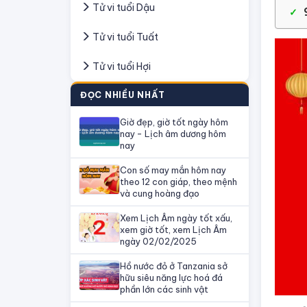
Tử vi tuổi Dậu
Tử vi tuổi Tuất
Tử vi tuổi Hợi
ĐỌC NHIỀU NHẤT
Giờ đẹp, giờ tốt ngày hôm
nay - Lịch âm dương hôm
nay
Con số may mắn hôm nay
theo 12 con giáp, theo mệnh
và cung hoàng đạo
Xem Lịch Âm ngày tốt xấu,
xem giờ tốt, xem Lịch Âm
ngày 02/02/2025
Hồ nước đỏ ở Tanzania sở
hữu siêu năng lực hoá đá
phần lớn các sinh vật