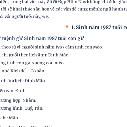
iên, trong bài viết này, Số Gì Đẹp Hôm Nay không chỉ đơn giản t
tôi sẽ khai thác sâu hơn về các vấn đề cung mệnh; ngũ hành 
i với người tuổi này, v/v,….
1. Sinh năm 1987 tuổi c
7 mệnh gì? Sinh năm 1987 tuổi con gì?
 theo tử vi, người sinh năm 1987 cầm tinh con Mèo.
 chi (tuổi theo lịch âm): Đinh Mão.
ng tinh con gà, xương con mèo.
 nhà Xích đế – Cô bần.
nh âm lịch: Đinh Mão.
ên can: Đinh.
Tương hợp: Nhâm.
Tương hình: Quý, Tân.
 chi: Mão.