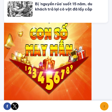
Tử vi tháng 8/2026 tuổi Thân âm
lịch: Tài chính dồi dào, khôn ngoan
trong chi tiêu
CHUYỆN TÂM LINH
Tháng 7 Cô hồn đâu chỉ có vận xui,
Thần Tài âm thầm gõ cửa tuổi Mùi,
dễ dàng phát tài
Vì sao 4 lờI tiên tri của ngườI Maya
đều ứng nghiệm, chỉ có ngày tận thế
là vô hiệu?
Hồ nước đỏ ở Tanzania sở hữu siêu
năng lực hoá đá phần lớn các sinh
vật