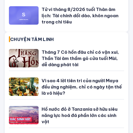
Con số may mắn ngày hôm nay
01/08/2026 của 12 con giáp
TỬ VI CỦA 12 CON GIÁP
Tử vi hôm nay, xem tử vi 12 con giáp
hôm nay ngày 5/8/2026: Tuổi Thân
công việc cần kiên nhẫn
Tử vi 12 cung hoàng đạo Thứ Sáu
ngày 31/7/2026: Song Tử tràn đầy
năng lượng
Tử vi hôm nay, xem tử vi 12 con giáp
hôm nay ngày 31/7/2026: Tuổi Tỵ
công việc thịnh vượng