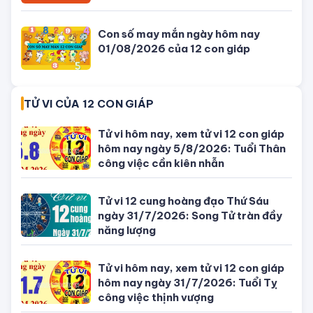
ông bà
Bỏ trốn sau cú đâm xe làm quan
chức Campuchia tử vong, con gái
quý tộc bị bắt
SỐ ĐẸP THEO NGÀY
Con số may mắn ngày hôm nay
04/08/2026 của 12 con giáp
Con số may mắn ngày hôm nay
03/08/2026 của 12 con giáp
Con số may mắn ngày hôm nay
02/08/2026 của 12 con giáp