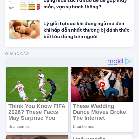
Mệnh Kim hợp màu gì, kỵ màu gì, ứng
dụng màu sắc ra sao để dễ gặp may
mắn, vạn sự hanh thông?
Lý giải tại sao khi đang ngủ mơ đến
khi hấp dẫn nhất thường bị đánh thức
bởi tác động bên ngoài