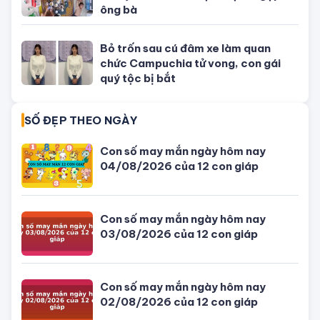
TIN MỚI NHẤT
Con số may mắn ngày hôm nay
04/08/2026 của 12 con giáp
Giờ đẹp, giờ tốt xấu ngày hôm nay
04/08/2026 - Lịch âm dương hôm
nay
Tử vi hôm nay, xem tử vi 12 con giáp
hôm nay ngày 5/8/2026: Tuổi Thân
công việc cần kiên nhẫn
Đang ngồi nhậu thì thanh niên (áo
xanh) cầm ✂️ tiễn bạn nhậu đi gặp