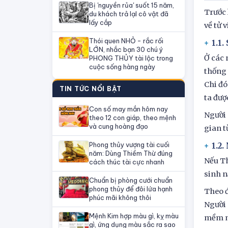
Bị 'nguyền rủa' suốt 15 năm,
Trước 
du khách trả lạI cô vật đã
lấy cắp
về tử 
Thói quen NHỎ - rắc rối
1.1.
LỚN, nhắc bạn 30 chú ý
Ở các 
PHONG THỦY tài lộc trong
cuộc sống hàng ngày
thống 
Chi đó
TIN TỨC NỔI BẬT
ta đượ
Con số may mắn hôm nay
Người 
theo 12 con giáp, theo mệnh
và cung hoàng đạo
gian t
Phong thủy vượng tài cuối
1.2
năm: Dùng Thiềm Thừ đúng
Nếu Th
cách thúc tài cực nhanh
sinh n
Chuẩn bị phòng cưới chuẩn
phong thủy để đôi lứa hạnh
Theo đ
phúc mãi không thôi
Người 
Mệnh Kim hợp màu gì, kỵ màu
mềm mỏ
gì, ứng dụng màu sắc ra sao