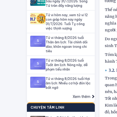
tương 
Sáu ngày 31/7/2026: Song
Tử tràn đầy năng lượng
Thế nê
Tử vi hôm nay, xem tử vi 12
năng l
con giáp hôm nay ngày
nghĩa 
31/7/2026: Tuổi Tỵ công
việc thịnh vượng
người 
Tử vi tháng 8/2026 tuổi
Do ngư
Thân âm lịch: Tài chính dồi
sinh T
dào, khôn ngoan trong chi
tiêu
Tóm lạ
Tử vi tháng 8/2026 tuổi
hành T
Tuất âm lịch: Nóng nảy, dễ
phạm tiểu nhân
3.2
Trong 
Tử vi tháng 8/2026 tuổi Hợi
âm lịch: Nhiều cơ hội đón lộc
quan h
bất ngờ
nên, h
Xem thêm
Tốt nh
Kim là
CHUYỆN TÂM LINH
đỏ, hồ