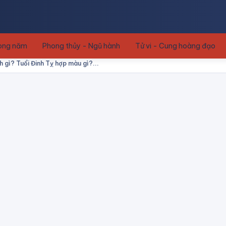
rong năm
Phong thủy - Ngũ hành
Tử vi - Cung hoàng đạo
 gì? Tuổi Đinh Tỵ hợp màu gì?...