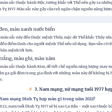
 màu sắc thuộc hành Mộc, tương khắc với Thổ nên gây ra nhữn
h Tỵ 1977. Màu sắc này gây cản trở, ngăn chặn nguồn năng lượ
đen, màu xanh nước biển
 màu sắc này đều thuộc mệnh Thủy, mặc dù Thổ khắc Thủy như
ến điềm lành cho người mệnh Thổ nếu sử dụng. Bạn vẫn có t
 bản mệnh tốt hơn.
trắng, màu ghi, màu xám
 màu sắc thuộc hành Kim, dễ tiết chế nguồn năng lượng may 
ăn ga gối đệm trong gia đình với những màu này để không bị h
c.
3. Nam mạng, nữ mạng tuổi 1977 hợ
. Nam mạng Đinh Tỵ hợp màu gì trong năm 2022?
22, nam tuổi Đinh Tỵ 1977 sẽ bị sao La Hầu – một sao thuộc 