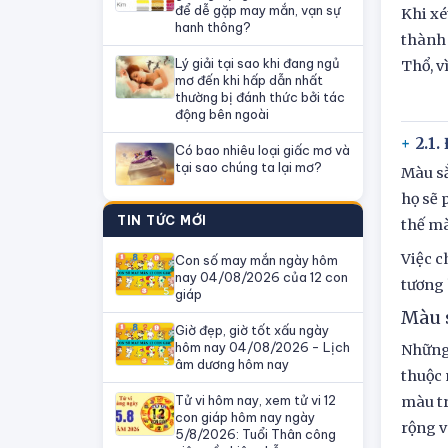
để dễ gặp may mắn, vạn sự
Khi xé
hanh thông?
thành 
Lý giải tại sao khi đang ngủ
Thổ, v
mơ đến khi hấp dẫn nhất
thường bị đánh thức bởi tác
động bên ngoài
2.1.
Có bao nhiêu loại giấc mơ và
tại sao chúng ta lại mơ?
Màu sắ
họ sẽ 
TIN TỨC MỚI
thế mà
Việc c
Con số may mắn ngày hôm
nay 04/08/2026 của 12 con
tương 
giáp
Màu 
Giờ đẹp, giờ tốt xấu ngày
hôm nay 04/08/2026 - Lịch
Những 
âm dương hôm nay
thuộc 
Tử vi hôm nay, xem tử vi 12
màu tr
con giáp hôm nay ngày
rộng v
5/8/2026: Tuổi Thân công