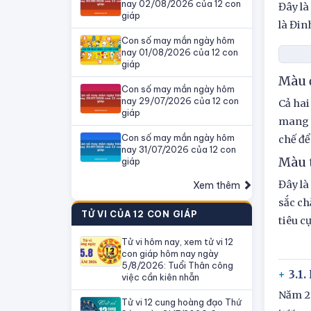
nay 02/08/2026 của 12 con
Đây là
giáp
là Đin
Con số may mắn ngày hôm
nay 01/08/2026 của 12 con
giáp
Màu 
Con số may mắn ngày hôm
nay 29/07/2026 của 12 con
Cả hai
giáp
mang đ
Con số may mắn ngày hôm
chế để
nay 31/07/2026 của 12 con
Màu 
giáp
Đây là
Xem thêm
sắc ch
TỬ VI CỦA 12 CON GIÁP
tiêu cự
Tử vi hôm nay, xem tử vi 12
con giáp hôm nay ngày
5/8/2026: Tuổi Thân công
3.1
việc cần kiên nhẫn
Năm 20
Tử vi 12 cung hoàng đạo Thứ