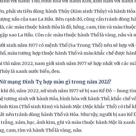
sinh với hành Thổ, bình hòa với hành Kim, kìm hãm với hành H
n, phải ưu tiên dùng hành Thủy (Kim sinh Thủy) và hành Hỏa (
ượng xấu của sao La Hầu. Bên cạnh đó, cũng cần tránh dùng 
là, các màu thuộc hành Hỏa là đỏ, hồng, cam, tím và màu thuộc
gặp sao La Hầu. Còn các màu thuộc hành Thổ là vàng, nâu và
ời sinh năm 1977 có mệnh Thổ (Sa Trung Thổ) nên sẽ hợp với
hổ, màu tương hợp thuộc hành Thổ và màu khắc chế được hàn
i thì năm 2022, nam giới sinh năm 1977 sẽ hợp nhất với các mà
hủy là xanh nước biển, đen.
. Nữ mạng Đinh Tỵ hợp màu gì trong năm 2022?
khi đó, năm 2022, nữ sinh năm 1977 sẽ bị sao Kế Đô – hung t
ệ tương sinh với hành Hỏa, bình hòa với hành Thổ, khắc chế v
ành Kim (Thổ sinh Kim) và hành Mộc (Mộc khắc Thổ) có thể khắ
ất nên tránh dùng hành Thổ và Hỏa. Như vậy, người bị sao K
 trắng, xám, bạc, ánh kim, ghi và màu thuộc hành Mộc là xanh
ng, cam, tím và hành Thổ là vàng, nâu.