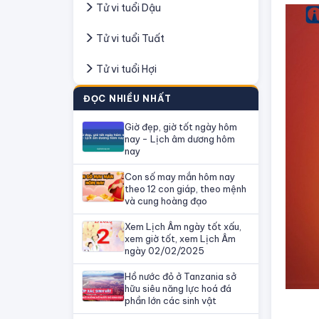
Tử vi tuổi Dậu
Tử vi tuổi Tuất
Tử vi tuổi Hợi
ĐỌC NHIỀU NHẤT
Giờ đẹp, giờ tốt ngày hôm
nay - Lịch âm dương hôm
nay
Con số may mắn hôm nay
theo 12 con giáp, theo mệnh
và cung hoàng đạo
Xem Lịch Âm ngày tốt xấu,
xem giờ tốt, xem Lịch Âm
ngày 02/02/2025
Hồ nước đỏ ở Tanzania sở
hữu siêu năng lực hoá đá
phần lớn các sinh vật