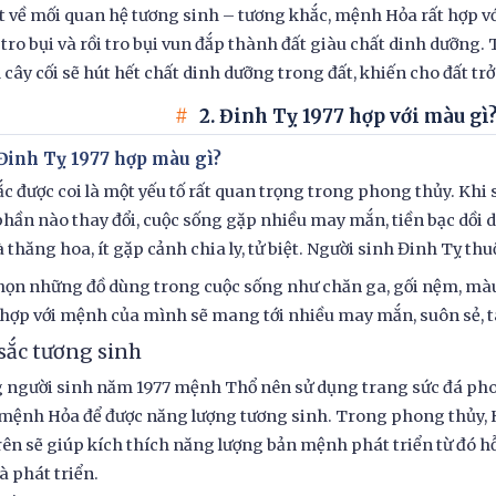
t về mối quan hệ tương sinh – tương khắc, mệnh Hỏa rất hợp vớ
tro bụi và rồi tro bụi vun đắp thành đất giàu chất dinh dưỡng
ì cây cối sẽ hút hết chất dinh dưỡng trong đất, khiến cho đất trở
2. Đinh Tỵ 1977 hợp với màu gì
 Đinh Tỵ 1977 hợp màu gì?
c được coi là một yếu tố rất quan trọng trong phong thủy. Kh
phần nào thay đổi, cuộc sống gặp nhiều may mắn, tiền bạc dồi 
 thăng hoa, ít gặp cảnh chia ly, tử biệt. Người sinh Đinh Tỵ t
họn những đồ dùng trong cuộc sống như chăn ga, gối nệm, mà
hợp với mệnh của mình sẽ mang tới nhiều may mắn, suôn sẻ, tài
sắc tương sinh
người sinh năm 1977 mệnh Thổ nên sử dụng trang sức đá phon
mệnh Hỏa để được năng lượng tương sinh. Trong phong thủy, 
ên sẽ giúp kích thích năng lượng bản mệnh phát triển từ đó hỗ 
à phát triển.