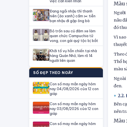
việc cần kiên nhẫn
Màu 
Đang ngồi nhậu thì thanh
Người 
niên (áo xanh) cầm ✂️ tiễn
nâu đấ
bạn nhậu đi gặp ông bà
đó thu
Bỏ trốn sau cú đâm xe làm
quan chức Campuchia tử
Vì sao
vong, con gái quý tộc bị bắt
thuyết
Khởi tố vụ hỗn chiến tại nhà
Theo đ
hàng Quán Nhỏ, làm rõ 14
người liên quan
Thổ hợ
màu sắ
SỐ ĐẸP THEO NGÀY
Ngoài 
Con số may mắn ngày hôm
đen.
nay 04/08/2026 của 12 con
giáp
2.2.
Con số may mắn ngày hôm
Bên cạ
nay 03/08/2026 của 12 con
nên tr
giáp
Màu 
Con số may mắn ngày hôm