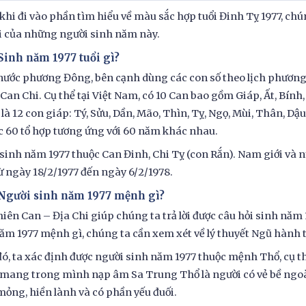
khi đi vào phần tìm hiểu về màu sắc hợp tuổi Đinh Tỵ 1977, ch
vi của những người sinh năm này.
 Sinh năm 1977 tuổi gì?
nước phương Đông, bên cạnh dùng các con số theo lịch phương 
Can Chi. Cụ thể tại Việt Nam, có 10 Can bao gồm Giáp, Ất, Bính
 là 12 con giáp: Tý, Sửu, Dần, Mão, Thìn, Tỵ, Ngọ, Mùi, Thân, Dậu,
c 60 tổ hợp tương ứng với 60 năm khác nhau.
sinh năm 1977 thuộc Can Đinh, Chi Tỵ (con Rắn). Nam giới và n
ừ ngày 18/2/1977 đến ngày 6/2/1978.
. Người sinh năm 1977 mệnh gì?
iên Can – Địa Chi giúp chúng ta trả lời được câu hỏi sinh năm 1
ăm 1977 mệnh gì, chúng ta cần xem xét về lý thuyết Ngũ hành 
ó, ta xác định được người sinh năm 1977 thuộc mệnh Thổ, cụ thể
mang trong mình nạp âm Sa Trung Thổ là người có vẻ bề ngoài
ng, hiền lành và có phần yếu đuối.