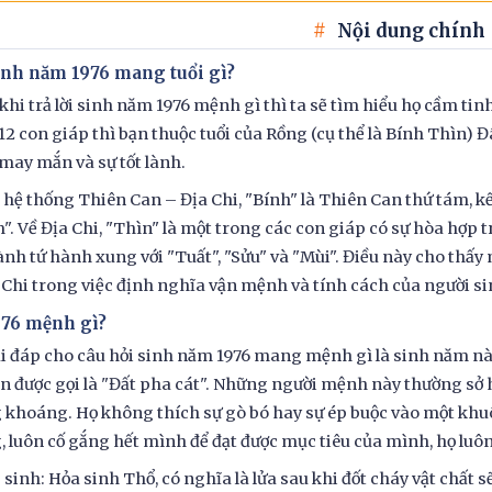
Nội dung chính
Sinh năm 1976 mang tuổi gì?
khi trả lời sinh năm 1976 mệnh gì thì ta sẽ tìm hiểu họ cầm tin
12 con giáp thì bạn thuộc tuổi của Rồng (cụ thể là Bính Thìn) 
may mắn và sự tốt lành.
hệ thống Thiên Can – Địa Chi, "Bính" là Thiên Can thứ tám, kế
. Về Địa Chi, "Thìn" là một trong các con giáp có sự hòa hợp 
ành tứ hành xung với "Tuất", "Sửu" và "Mùi". Điều này cho thấy
 Chi trong việc định nghĩa vận mệnh và tính cách của người s
1976 mệnh gì?
ải đáp cho câu hỏi sinh năm 1976 mang mệnh gì là sinh năm nà
n được gọi là "Đất pha cát". Những người mệnh này thường sở h
khoáng. Họ không thích sự gò bó hay sự ép buộc vào một khuô
 luôn cố gắng hết mình để đạt được mục tiêu của mình, họ luô
sinh: Hỏa sinh Thổ, có nghĩa là lửa sau khi đốt cháy vật chất 