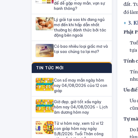
để dễ gặp may mắn, vạn sự
đất. T
hanh thông?
đó làm
Lý giải tại sao khi đang ngủ
3. K
mơ đến khi hấp dẫn nhất
thường bị đánh thức bởi tác
Phật 
động bên ngoài
Tuổ
Có bao nhiêu loại giấc mơ và
tựa
tại sao chúng ta lại mơ?
Tính c
TIN TỨC MỚI
Tín
như
Con số may mắn ngày hôm
nay 04/08/2026 của 12 con
Ưu điể
giáp
Ưu 
Giờ đẹp, giờ tốt xấu ngày
hôm nay 04/08/2026 - Lịch
cũn
âm dương hôm nay
Tự mã
Tử vi hôm nay, xem tử vi 12
con giáp hôm nay ngày
Do 
5/8/2026: Tuổi Thân công
tùn