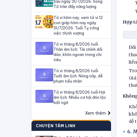
Sáu ngày 31/7/2026: Song
Tử tràn đầy năng lượng
Tử vi hôm nay, xem tử vi 12
Hợp t
con giáp hôm nay ngày
31/7/2026: Tuổi Tỵ công
việc thịnh vượng
Tử vi tháng 8/2026 tuổi
Đối
Thân âm lịch: Tài chính dồi
dào, khôn ngoan trong chi
thu
tiêu
liế
Tro
Tử vi tháng 8/2026 tuổi
Tuất âm lịch: Nóng nảy, dễ
Giá
phạm tiểu nhân
thư
Tử vi tháng 8/2026 tuổi Hợi
Không 
âm lịch: Nhiều cơ hội đón lộc
bất ngờ
Khô
Xem thêm
khô
dễ 
CHUYỆN TÂM LINH
6. 