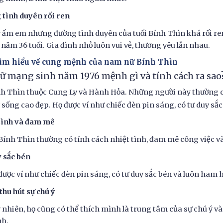
tình duyên rối ren
 ấm em nhưng đường tình duyên của tuổi Bính Thìn khá rối ren
 năm 36 tuổi. Gia đình nhỏ luôn vui vẻ, thương yêu lẫn nhau.
Tìm hiểu về cung mệnh của nam nữ Bính Thìn
Nữ mạng sinh năm 1976 mệnh gì và tính cách ra sao
h Thìn thuộc Cung Ly và Hành Hỏa. Những người này thường có
lý sống cao đẹp. Họ được ví như chiếc đèn pin sáng, có tư duy sắ
 tình và đam mê
Bính Thìn thường có tính cách nhiệt tình, đam mê công việc và 
 sắc bén
được ví như chiếc đèn pin sáng, có tư duy sắc bén và luôn ham h
thu hút sự chú ý
 nhiên, họ cũng có thể thích mình là trung tâm của sự chú ý v
h.