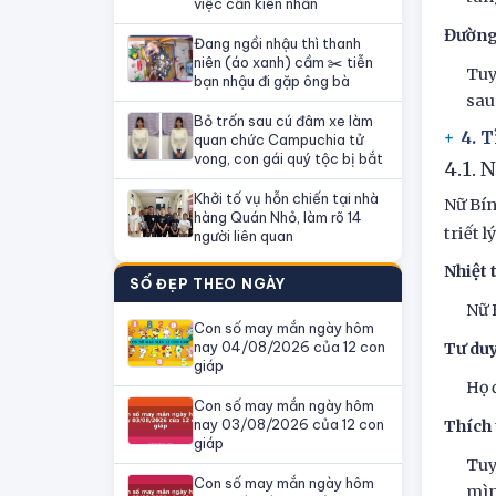
việc cần kiên nhẫn
Đường 
Đang ngồi nhậu thì thanh
niên (áo xanh) cầm ✂️ tiễn
Tuy
bạn nhậu đi gặp ông bà
sau
Bỏ trốn sau cú đâm xe làm
4. 
quan chức Campuchia tử
vong, con gái quý tộc bị bắt
4.1. 
Khởi tố vụ hỗn chiến tại nhà
Nữ Bín
hàng Quán Nhỏ, làm rõ 14
triết 
người liên quan
Nhiệt
SỐ ĐẸP THEO NGÀY
Nữ 
Con số may mắn ngày hôm
nay 04/08/2026 của 12 con
Tư duy
giáp
Họ 
Con số may mắn ngày hôm
nay 03/08/2026 của 12 con
Thích 
giáp
Tuy
Con số may mắn ngày hôm
mìn