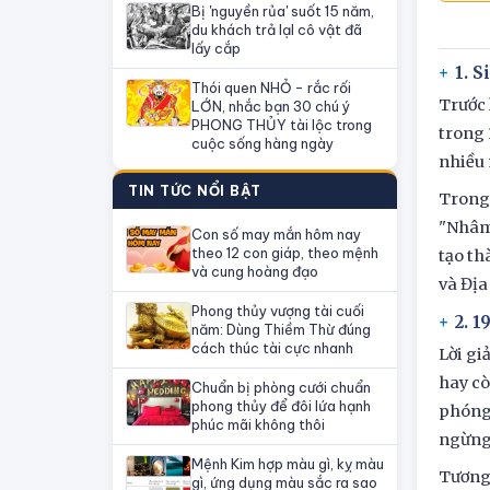
Bị 'nguyền rủa' suốt 15 năm,
du khách trả lạI cô vật đã
lấy cắp
1. 
Thói quen NHỎ - rắc rối
Trước 
LỚN, nhắc bạn 30 chú ý
PHONG THỦY tài lộc trong
trong 
cuộc sống hàng ngày
nhiều 
TIN TỨC NỔI BẬT
Trong 
"Nhâm"
Con số may mắn hôm nay
theo 12 con giáp, theo mệnh
tạo th
và cung hoàng đạo
và Địa
Phong thủy vượng tài cuối
2. 
năm: Dùng Thiềm Thừ đúng
cách thúc tài cực nhanh
Lời gi
hay cò
Chuẩn bị phòng cưới chuẩn
phong thủy để đôi lứa hạnh
phóng 
phúc mãi không thôi
ngừng,
Mệnh Kim hợp màu gì, kỵ màu
Tương 
gì, ứng dụng màu sắc ra sao