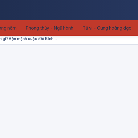
rong năm
Phong thủy - Ngũ hành
Tử vi - Cung hoàng đạo
 gì?Vận mệnh cuộc đời Bính...