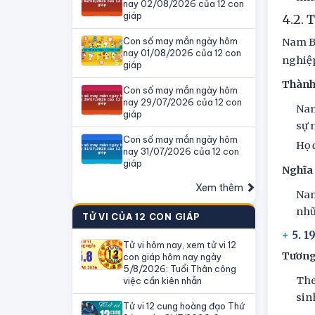
nay 02/08/2026 của 12 con
giáp
4.2.
Con số may mắn ngày hôm
Nam Bí
nay 01/08/2026 của 12 con
nghiệp
giáp
Thành
Con số may mắn ngày hôm
nay 29/07/2026 của 12 con
Nam
giáp
sự n
Con số may mắn ngày hôm
Họ 
nay 31/07/2026 của 12 con
giáp
Nghĩa
Xem thêm
Nam
nhữ
TỬ VI CỦA 12 CON GIÁP
5. 
Tử vi hôm nay, xem tử vi 12
Tương
con giáp hôm nay ngày
5/8/2026: Tuổi Thân công
The
việc cần kiên nhẫn
sin
Tử vi 12 cung hoàng đạo Thứ