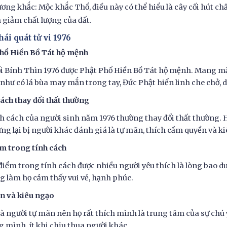
ương khắc: Mộc khắc Thổ, điều này có thể hiểu là cây cối hút ch
 giảm chất lượng của đất.
hái quát tử vi 1976
Phổ Hiền Bồ Tát hộ mệnh
i Bính Thìn 1976 được Phật Phổ Hiền Bồ Tát hộ mệnh. Mang m
 như có lá bùa may mắn trong tay, Đức Phật hiển linh che chở, d
ách thay đổi thất thường
h cách của người sinh năm 1976 thường thay đổi thất thường.
ng lại bị người khác đánh giá là tự mãn, thích cầm quyền và ki
m trong tính cách
điểm trong tính cách được nhiều người yêu thích là lòng bao d
g làm họ cảm thấy vui vẻ, hạnh phúc.
n và kiêu ngạo
là người tự mãn nên họ rất thích mình là trung tâm của sự chú 
g mình, ít khi chịu thua người khác.