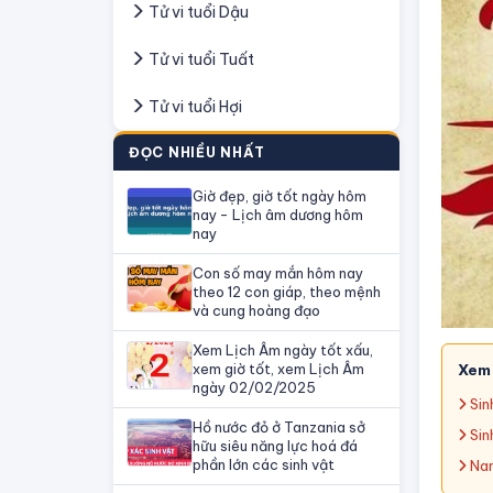
Tử vi tuổi Dậu
Tử vi tuổi Tuất
Tử vi tuổi Hợi
ĐỌC NHIỀU NHẤT
Giờ đẹp, giờ tốt ngày hôm
nay - Lịch âm dương hôm
nay
Con số may mắn hôm nay
theo 12 con giáp, theo mệnh
và cung hoàng đạo
Xem Lịch Âm ngày tốt xấu,
xem giờ tốt, xem Lịch Âm
Xem
ngày 02/02/2025
Sin
Hồ nước đỏ ở Tanzania sở
Sin
hữu siêu năng lực hoá đá
phần lớn các sinh vật
Nam