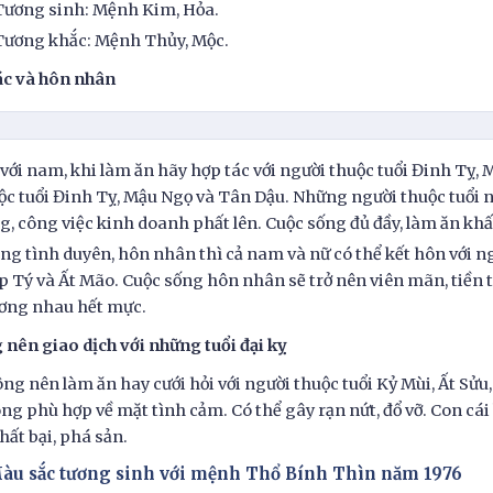
Tương sinh: Mệnh Kim, Hỏa.
Tương khắc: Mệnh Thủy, Mộc.
ác và hôn nhân
 với nam, khi làm ăn hãy hợp tác với người thuộc tuổi Đinh Tỵ, 
ộc tuổi Đinh Tỵ, Mậu Ngọ và Tân Dậu. Những người thuộc tuổi 
ng, công việc kinh doanh phất lên. Cuộc sống đủ đầy, làm ăn kh
ng tình duyên, hôn nhân thì cả nam và nữ có thể kết hôn với ng
p Tý và Ất Mão. Cuộc sống hôn nhân sẽ trở nên viên mãn, tiền 
ơng nhau hết mực.
nên giao dịch với những tuổi đại kỵ
ng nên làm ăn hay cưới hỏi với người thuộc tuổi Kỷ Mùi, Ất Sửu, 
ng phù hợp về mặt tình cảm. Có thể gây rạn nứt, đổ vỡ. Con cái
thất bại, phá sản.
Màu sắc tương sinh với mệnh Thổ Bính Thìn năm 1976