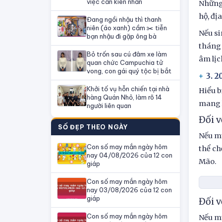
việc cần kiên nhẫn
Những 
hộ, đị
Đang ngồi nhậu thì thanh
niên (áo xanh) cầm ✂️ tiễn
Nếu si
bạn nhậu đi gặp ông bà
tháng 
Bỏ trốn sau cú đâm xe làm
âm lịc
quan chức Campuchia tử
vong, con gái quý tộc bị bắt
3. 2
Khởi tố vụ hỗn chiến tại nhà
Hiểu b
hàng Quán Nhỏ, làm rõ 14
mang l
người liên quan
Đối 
SỐ ĐẸP THEO NGÀY
Nếu mu
Con số may mắn ngày hôm
thể ch
nay 04/08/2026 của 12 con
Mão.
giáp
Con số may mắn ngày hôm
nay 03/08/2026 của 12 con
giáp
Đối v
Con số may mắn ngày hôm
Nếu mu