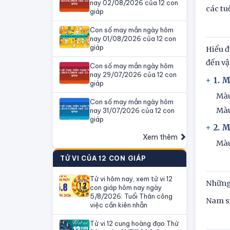
nay 02/08/2026 của 12 con
các tu
giáp
Con số may mắn ngày hôm
nay 01/08/2026 của 12 con
giáp
Hiểu đ
đến vậ
Con số may mắn ngày hôm
nay 29/07/2026 của 12 con
1. 
giáp
Màu
Con số may mắn ngày hôm
Màu
nay 31/07/2026 của 12 con
giáp
2. 
Xem thêm
Màu
TỬ VI CỦA 12 CON GIÁP
Tử vi hôm nay, xem tử vi 12
Những 
con giáp hôm nay ngày
5/8/2026: Tuổi Thân công
Nam si
việc cần kiên nhẫn
Tử vi 12 cung hoàng đạo Thứ