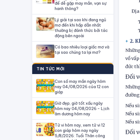
để dễ gặp may mắn, vạn sự
hanh thông?
Địa 
Lý giải tại sao khi đang ngủ
mơ đến khi hấp dẫn nhất
thường bị đánh thức bởi tác
động bên ngoài
2. K
Có bao nhiêu loại giấc mơ và
Những 
tại sao chúng ta lại mơ?
vồ vấp
đức th
TIN TỨC MỚI
Đối v
Con số may mắn ngày hôm
nay 04/08/2026 của 12 con
Những 
giáp
đường 
Giờ đẹp, giờ tốt xấu ngày
Nếu si
hôm nay 04/08/2026 - Lịch
Nếu si
âm dương hôm nay
Nếu si
Tử vi hôm nay, xem tử vi 12
con giáp hôm nay ngày
Đối 
5/8/2026: Tuổi Thân công