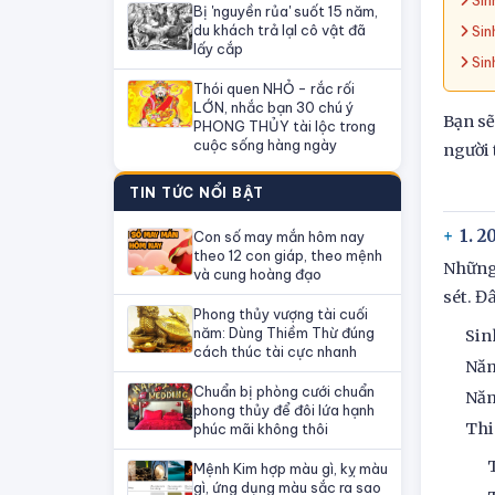
Sin
Bị 'nguyền rủa' suốt 15 năm,
du khách trả lạI cô vật đã
Sin
lấy cắp
Sin
Thói quen NHỎ - rắc rối
LỚN, nhắc bạn 30 chú ý
Bạn sẽ
PHONG THỦY tài lộc trong
cuộc sống hàng ngày
người 
TIN TỨC NỔI BẬT
1. 
Con số may mắn hôm nay
theo 12 con giáp, theo mệnh
Những 
và cung hoàng đạo
sét. Đ
Phong thủy vượng tài cuối
năm: Dùng Thiềm Thừ đúng
Sin
cách thúc tài cực nhanh
Năm
Chuẩn bị phòng cưới chuẩn
Năm
phong thủy để đôi lứa hạnh
Thi
phúc mãi không thôi
Mệnh Kim hợp màu gì, kỵ màu
gì, ứng dụng màu sắc ra sao