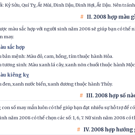
ổi: Kỷ Sửu, Quí Tỵ, Ất Mùi, Đinh Dậu, Đinh Hợi, Ất Dậu. Nên trá
II. 2008 hợp màu g
ược màu sắc hợp với người sinh năm 2008 sẽ giúp bạn có thể n
n may.
Màu sắc hợp
 bản mệnh: Màu đỏ, cam, hồng, tím thuộc hành Hỏa.
 tương sinh: Màu xanh lá cây, xanh nõn chuối thuộc hành Mộc
Màu kiêng kỵ
 đen, xanh nước biển, xanh dương thuộc hành Thủy.
III. 2008 hợp số nà
con số may mắn luôn có thể giúp bạn đạt nhiều sự hỗ trợ để c
nh năm 2008 có thể chọn các số: 1, 6, 7. Nữ sinh năm 2008 có thể 
IV. 2008 hợp hướng 