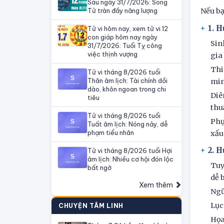
Sáu ngày 31/7/2026: Song
Tử tràn đầy năng lượng
Nếu bạ
1. 
Tử vi hôm nay, xem tử vi 12
con giáp hôm nay ngày
Sin
31/7/2026: Tuổi Tỵ công
việc thịnh vượng
gia
Thi
Tử vi tháng 8/2026 tuổi
Thân âm lịch: Tài chính dồi
min
dào, khôn ngoan trong chi
Diê
tiêu
thu
Tử vi tháng 8/2026 tuổi
Phụ
Tuất âm lịch: Nóng nảy, dễ
phạm tiểu nhân
xấu
2. 
Tử vi tháng 8/2026 tuổi Hợi
âm lịch: Nhiều cơ hội đón lộc
Tuy
bất ngờ
dễ 
Xem thêm
Ngũ
Lục
CHUYỆN TÂM LINH
Họa