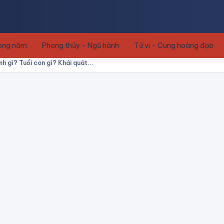
rong năm
Phong thủy - Ngũ hành
Tử vi - Cung hoàng đạo
 gì? Tuổi con gì? Khái quát...