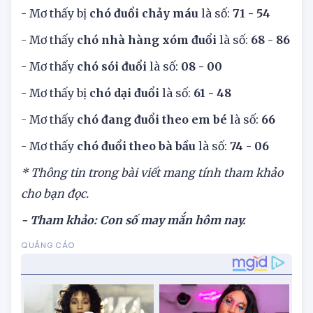
- Mơ thấy
bắt trộm chó bị chó đuổi
là số:
42 - 90
- Mơ thấy bị
chó đuổi chảy máu
là số:
71 - 54
- Mơ thấy
chó nhà hàng xóm đuổi
là số:
68 - 86
- Mơ thấy
chó sói đuổi
là số:
08 - 00
- Mơ thấy bị
chó dại đuổi
là số:
61 - 48
- Mơ thấy
chó đang đuổi theo em bé
là số:
66
- Mơ thấy
chó đuổi theo bà bầu
là số:
74 - 06
* Thông tin trong bài viết mang tính tham khảo
cho bạn đọc.
- Tham khảo: Con số may mắn hôm nay.