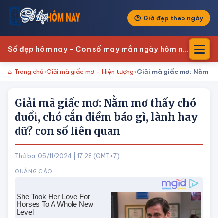
Giờ đẹp theo ngày
Số đẹp hôm nay - Con số may mắn ngày hôm nay
Trang chủ
Giải mã giấc mơ - Hiện tượng
Giải mã giấc mơ: Nằm mơ 
Giải mã giấc mơ: Nằm mơ thấy chó
đuổi, chó cắn điềm báo gì, lành hay
dữ? con số liên quan
Thứ ba, 05/11/2024 | 17:28 (GMT+7)