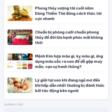
con giáp, theo mệnh và cung hoàng
đạo
Phong thủy vượng tài cuối năm:
Dùng Thiềm Thừ đúng cách thúc tài
cực nhanh
Chuẩn bị phòng cưới chuẩn phong
thủy để đôi lứa hạnh phúc mãi không
thôi
Mệnh Kim hợp màu gì, kỵ màu gì, ứng
dụng màu sắc ra sao để dễ gặp may
mắn, vạn sự hanh thông?
Lý giải tại sao khi đang ngủ mơ đến
khi hấp dẫn nhất thường bị đánh thức
bởi tác động bên ngoài