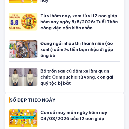
Giờ đẹp, giờ tốt xấu ngày hôm nay
04/08/2026 - Lịch âm dương hôm
nay
Tử vi hôm nay, xem tử vi 12 con giáp
hôm nay ngày 5/8/2026: Tuổi Thân
công việc cần kiên nhẫn
Đang ngồi nhậu thì thanh niên (áo
xanh) cầm ✂️ tiễn bạn nhậu đi gặp
ông bà
Bỏ trốn sau cú đâm xe làm quan
chức Campuchia tử vong, con gái
quý tộc bị bắt
SỐ ĐẸP THEO NGÀY
Con số may mắn ngày hôm nay