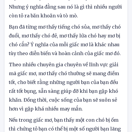
mình hay chưa? Chắc hẳn rất nhiều người đã có
một lần mơ bị chó cắn hoặc mơ bị chó đuổi theo.
Nhưng ý nghĩa đằng sau nó là gì thì nhiều người
còn tỏ ra băn khoăn và tò mò.
Bạn đã từng mơ thấy tiếng chó sủa, mơ thấy chó
đuổi, mơ thấy chó đẻ, mơ thấy lứa chó hay mơ bị
chó cắn? Ý nghĩa của mỗi giấc mơ là khác nhau
tùy theo diễn biến và hoàn cảnh của giấc mơ đó.
Theo nhiều chuyên gia chuyên về lĩnh vực giải
mã giấc mơ, mơ thấy chó thường sẽ mang điềm
tốt, cho biết rằng những người bạn của bạn đều
rất tốt bụng, sẵn sàng giúp đỡ khi bạn gặp khó
khăn. Đồng thời, cuộc sống của bạn sẽ suôn sẻ
hơn vì gặp khá nhiều may mắn.