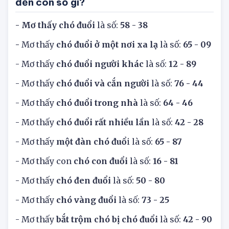
2. Mơ thấy bị chó đuổi, chó cắn liên quan
đến con số gì?
- Mơ thấy chó đuổi
là số:
58 - 38
-
Mơ thấy
chó đuổi ở một nơi xa lạ
là số:
65 - 09
- Mơ thấy
chó đuổi người khác
là số:
12 - 89
- Mơ thấy
chó đuổi và cắn người
là số:
76 - 44
- Mơ thấy
chó đuổi trong nhà
là số:
64 - 46
- Mơ thấy
chó đuổi rất nhiều
lần
là số:
42 - 28
- Mơ thấy
một đàn chó đuổ
i là số:
65 - 87
- Mơ thấy con
chó con đuổi
là số:
16 - 81
- Mơ thấy
chó đen đuổi
là số:
50 - 80
- Mơ thấy
chó vàng đuổi
là số:
73 - 25