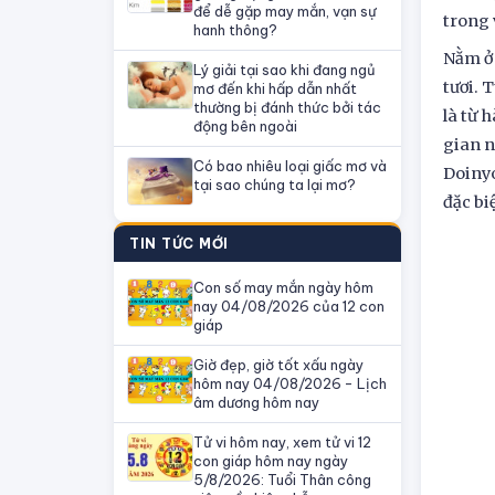
để dễ gặp may mắn, vạn sự
trong 
hanh thông?
Nằm ở 
Lý giải tại sao khi đang ngủ
tươi. 
mơ đến khi hấp dẫn nhất
thường bị đánh thức bởi tác
là từ 
động bên ngoài
gian n
Có bao nhiêu loại giấc mơ và
Doiny
tại sao chúng ta lại mơ?
đặc biệ
TIN TỨC MỚI
Con số may mắn ngày hôm
nay 04/08/2026 của 12 con
giáp
Giờ đẹp, giờ tốt xấu ngày
hôm nay 04/08/2026 - Lịch
âm dương hôm nay
Tử vi hôm nay, xem tử vi 12
con giáp hôm nay ngày
5/8/2026: Tuổi Thân công