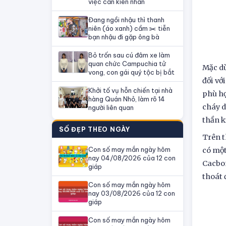
việc cần kiên nhẫn
Đang ngồi nhậu thì thanh
niên (áo xanh) cầm ✂️ tiễn
bạn nhậu đi gặp ông bà
Bỏ trốn sau cú đâm xe làm
quan chức Campuchia tử
Mặc dù
vong, con gái quý tộc bị bắt
đối vớ
Khởi tố vụ hỗn chiến tại nhà
phù hợ
hàng Quán Nhỏ, làm rõ 14
cháy d
người liên quan
thần k
SỐ ĐẸP THEO NGÀY
Trên t
Con số may mắn ngày hôm
có một
nay 04/08/2026 của 12 con
Cacbon
giáp
thoát 
Con số may mắn ngày hôm
nay 03/08/2026 của 12 con
giáp
Con số may mắn ngày hôm