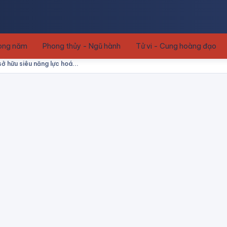
rong năm
Phong thủy - Ngũ hành
Tử vi - Cung hoàng đạo
ở hữu siêu năng lực hoá...