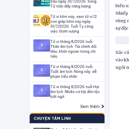
Sáu ngày 31/7/2026: Song
biến n
Tử tràn đầy năng lượng
Nhiếp 
Tử vi hôm nay, xem tử vi 12
vùng n
con giáp hôm nay ngày
31/7/2026: Tuổi Tỵ công
sự độc
việc thịnh vượng
Tử vi tháng 8/2026 tuổi
Thân âm lịch: Tài chính dồi
dào, khôn ngoan trong chi
Xác cá
tiêu
vào kh
Tử vi tháng 8/2026 tuổi
ngôi n
Tuất âm lịch: Nóng nảy, dễ
phạm tiểu nhân
Tử vi tháng 8/2026 tuổi Hợi
âm lịch: Nhiều cơ hội đón lộc
bất ngờ
Xem thêm
CHUYỆN TÂM LINH