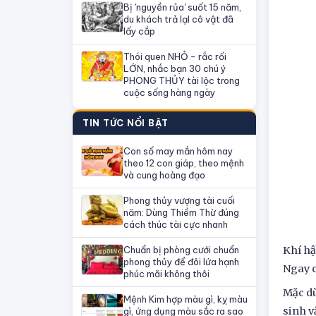
Bị 'nguyền rủa' suốt 15 năm,
du khách trả lạI cô vật đã
lấy cắp
Thói quen NHỎ - rắc rối
LỚN, nhắc bạn 30 chú ý
PHONG THỦY tài lộc trong
cuộc sống hàng ngày
TIN TỨC NỔI BẬT
Con số may mắn hôm nay
theo 12 con giáp, theo mệnh
và cung hoàng đạo
Phong thủy vượng tài cuối
năm: Dùng Thiềm Thừ đúng
cách thúc tài cực nhanh
Chuẩn bị phòng cưới chuẩn
Khí hậ
phong thủy để đôi lứa hạnh
Ngay c
phúc mãi không thôi
Mặc dù
Mệnh Kim hợp màu gì, kỵ màu
sinh v
gì, ứng dụng màu sắc ra sao