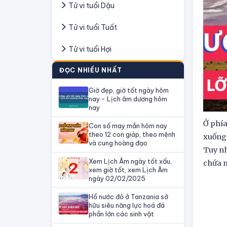
Tử vi tuổi Dậu
Tử vi tuổi Tuất
Tử vi tuổi Hợi
ĐỌC NHIỀU NHẤT
Giờ đẹp, giờ tốt ngày hôm
nay - Lịch âm dương hôm
nay
Ở phía
Con số may mắn hôm nay
theo 12 con giáp, theo mệnh
xuống 
và cung hoàng đạo
Tuy nh
Xem Lịch Âm ngày tốt xấu,
chứa m
xem giờ tốt, xem Lịch Âm
ngày 02/02/2025
Hồ nước đỏ ở Tanzania sở
hữu siêu năng lực hoá đá
phần lớn các sinh vật