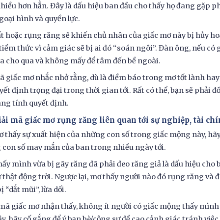
hiều hơn hẳn. Đây là dấu hiệu ban đầu cho thấy họ đang gặp phải
ngoại hình và quyền lực.
t hoặc rụng răng sẽ khiến chủ nhân của giấc mơ này bị hủy ho
tiềm thức vì cảm giác sẽ bị ai đó “soán ngôi”. Đàn ông, nếu c
a cho qua và không mấy để tâm đến bề ngoài.
ã giấc mơ nhắc nhở rằng, dù là điềm báo trong mơ tốt lành hay 
yết định trọng đại trong thời gian tới. Rất có thể, bạn sẽ phải
ng tính quyết định.
iải mã giấc mơ rụng răng liên quan tới sự nghiệp, tài ch
 thấy sự xuất hiện của những con số trong giấc mộng này, hãy đ
con số may mắn của ban trong nhiều ngày tới.
hấy mình vừa bị gãy răng đã phải đeo răng giả là dấu hiệu cho 
 thật động trời. Ngược lại, mơ thấy người nào đó rụng răng và 
ị “dắt mũi”, lừa dối.
 mã giấc mơ nhận thấy, không ít người có giấc mộng thấy mình
ậy, hãy cố gắng để ý bạn bè/cộng sự đề cao cảnh giác tránh việc