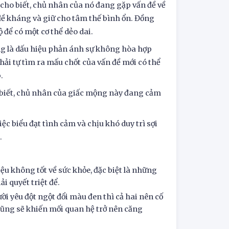
cho biết, chủ nhân của nó đang gặp vấn đề về
 đề kháng và giữ cho tâm thế bình ổn. Đồng
 để có một cơ thể dẻo dai.
ng là dấu hiệu phản ánh sự không hòa hợp
hải tự tìm ra mấu chốt của vấn đề mới có thể
.
 biết, chủ nhân của giấc mộng này đang cảm
c biểu đạt tình cảm và chịu khó duy trì sợi
.
u không tốt về sức khỏe, đặc biệt là những
i quyết triệt để.
i yêu đột ngột đổi màu đen thì cả hai nên cố
ũng sẽ khiến mối quan hệ trở nên căng