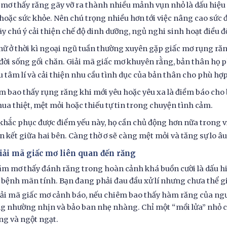
mơ thấy răng gãy vỡ ra thành nhiều mảnh vụn nhỏ là dấu hiệu 
 hoặc sức khỏe. Nên chú trọng nhiều hơn tới việc nâng cao sức
ãy chú ý cải thiện chế độ dinh dưỡng, ngủ nghi sinh hoạt điều độ
nữ ở thời kì ngoại ngũ tuần thường xuyên gặp giấc mơ rụng ră
đời sống gối chăn. Giải mã giấc mơ khuyên rằng, bản thân họ p
u tâm lí và cải thiện nhu cầu tình dục của bản thân cho phù hợp
m bao thấy rụng răng khi mới yêu hoặc yêu xa là điềm báo cho
hua thiệt, mệt mỏi hoặc thiếu tự tin trong chuyện tình cảm.
hắc phục được điểm yếu này, họ cần chủ động hơn nữa trong việ
ên kết giữa hai bên. Càng thờ ơ sẽ càng mệt mỏi và tăng sự lo âu
Giải mã giấc mơ liên quan đến răng
ằm mơ thấy đánh răng trong hoàn cảnh khá buồn cười là dấu hiệ
 bệnh mãn tính. Bạn đang phải đau đầu xử lí nhưng chưa thể giả
iải mã giấc mơ cảnh báo, nếu chiêm bao thấy hàm răng của ngườ
g nhường nhịn và bảo ban nhẹ nhàng. Chỉ một “mồi lửa” nhỏ c
ng và ngột ngạt.