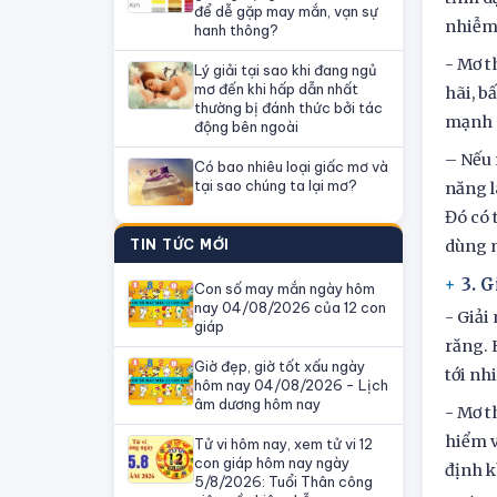
để dễ gặp may mắn, vạn sự
nhiễm
hanh thông?
- Mơ t
Lý giải tại sao khi đang ngủ
mơ đến khi hấp dẫn nhất
hãi, b
thường bị đánh thức bởi tác
mạnh 
động bên ngoài
– Nếu 
Có bao nhiêu loại giấc mơ và
tại sao chúng ta lại mơ?
năng l
Đó có 
TIN TỨC MỚI
dùng m
3. G
Con số may mắn ngày hôm
nay 04/08/2026 của 12 con
- Giải
giáp
răng. 
Giờ đẹp, giờ tốt xấu ngày
tới nh
hôm nay 04/08/2026 - Lịch
âm dương hôm nay
- Mơ t
hiểm v
Tử vi hôm nay, xem tử vi 12
con giáp hôm nay ngày
định k
5/8/2026: Tuổi Thân công