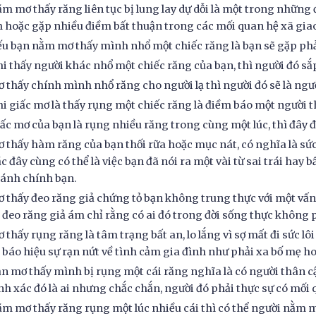
ằm mơ thấy răng liên tục bị lung lay dự dỗi là một trong những 
h hoặc gặp nhiều điềm bất thuận trong các mối quan hệ xã giao
ếu bạn nằm mơ thấy mình nhổ một chiếc răng là bạn sẽ gặp phả
hi thấy người khác nhổ một chiếc răng của bạn, thì người đó sắp
ơ thấy chính mình nhổ răng cho người lạ thì người đó sẽ là ng
hi giấc mơ là thấy rụng một chiếc răng là điềm báo một người 
iấc mơ của bạn là rụng nhiều răng trong cùng một lúc, thì đây đ
ơ thấy hàm răng của bạn thối rữa hoặc mục nát, có nghĩa là sứ
c đây cùng có thể là việc bạn đã nói ra một vài từ sai trái hay b
ánh chính bạn.
ơ thấy đeo răng giả chứng tỏ bạn không trung thực với một vấn 
 đeo răng giả ám chỉ rằng có ai đó trong đời sống thực không p
ơ thấy rụng răng là tâm trạng bất an, lo lắng vì sợ mất đi sức l
 báo hiệu sự rạn nứt về tình cảm gia đình như phải xa bố mẹ ho
ạn mơ thấy mình bị rụng một cái răng nghĩa là có người thân c
nh xác đó là ai nhưng chắc chắn, người đó phải thực sự có mối 
ằm mơ thấy răng rụng một lúc nhiều cái thì có thể người nằm 