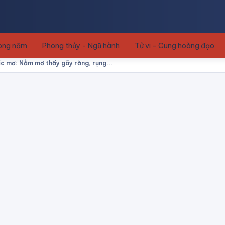
rong năm
Phong thủy - Ngũ hành
Tử vi - Cung hoàng đạo
ấc mơ: Nằm mơ thấy gãy răng, rụng...