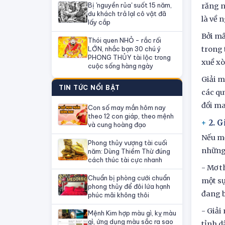
Bị 'nguyền rủa' suốt 15 năm,
răng n
du khách trả lạI cô vật đã
là về 
lấy cắp
Bởi mấ
Thói quen NHỎ - rắc rối
LỚN, nhắc bạn 30 chú ý
trong 
PHONG THỦY tài lộc trong
xuề xò
cuộc sống hàng ngày
Giải m
TIN TỨC NỔI BẬT
các qu
đổi ma
Con số may mắn hôm nay
theo 12 con giáp, theo mệnh
2. G
và cung hoàng đạo
Nếu mơ
Phong thủy vượng tài cuối
những 
năm: Dùng Thiềm Thừ đúng
cách thúc tài cực nhanh
- Mơ t
Chuẩn bị phòng cưới chuẩn
một sự
phong thủy để đôi lứa hạnh
đang b
phúc mãi không thôi
- Giải
Mệnh Kim hợp màu gì, kỵ màu
gì, ứng dụng màu sắc ra sao
tỉnh d