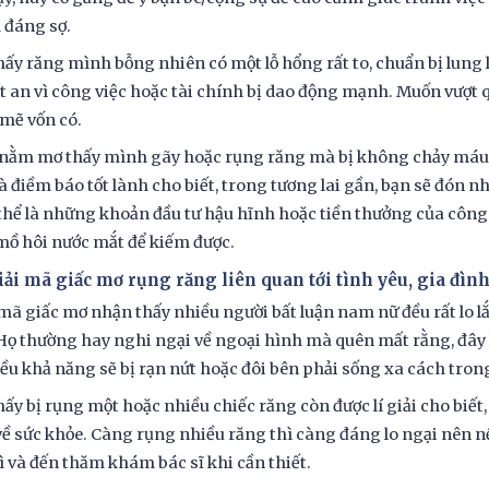
 đáng sợ.
hấy răng mình bỗng nhiên có một lỗ hổng rất to, chuẩn bị lung l
ất an vì công việc hoặc tài chính bị dao động mạnh. Muốn vượt qu
mẽ vốn có.
nằm mơ thấy mình gãy hoặc rụng răng mà bị không chảy máu, 
à điềm báo tốt lành cho biết, trong tương lai gần, bạn sẽ đón n
thể là những khoản đầu tư hậu hĩnh hoặc tiền thưởng của công
ồ hôi nước mắt để kiếm được.
iải mã giấc mơ rụng răng liên quan tới tình yêu, gia đìn
 mã giấc mơ nhận thấy nhiều người bất luận nam nữ đều rất lo 
Họ thường hay nghi ngại về ngoại hình mà quên mất rằng, đây l
iều khả năng sẽ bị rạn nứt hoặc đôi bên phải sống xa cách tro
hấy bị rụng một hoặc nhiều chiếc răng còn được lí giải cho biế
ề sức khỏe. Càng rụng nhiều răng thì càng đáng lo ngại nên n
ì và đến thăm khám bác sĩ khi cần thiết.