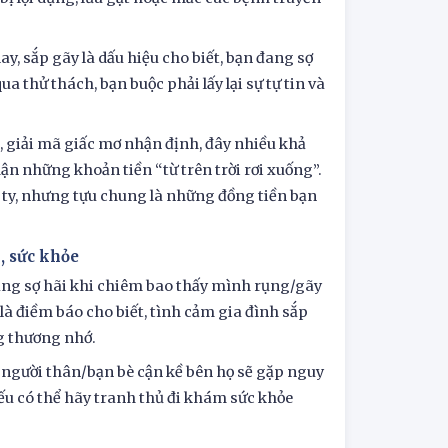
ay, sắp gãy là dấu hiệu cho biết, bạn đang sợ
a thử thách, bạn buộc phải lấy lại sự tự tin và
giải mã giấc mơ nhận định, đây nhiều khả
hận những khoản tiền “từ trên trời rơi xuống”.
 ty, nhưng tựu chung là những đồng tiền bạn
h, sức khỏe
lắng sợ hãi khi chiêm bao thấy mình rụng/gãy
à điềm báo cho biết, tình cảm gia đình sắp
ng thương nhớ.
t, người thân/bạn bè cận kề bên họ sẽ gặp nguy
ếu có thể hãy tranh thủ đi khám sức khỏe