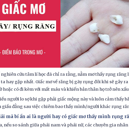
 nghiên cứu tâm lí học đã chỉ ra rằng, nằm mơ thấy rụng răn
ta hay gặp nhất. Giấc mơ về răng bị gãy rụng đôi khi sẽ gây r
ờ hoặc có đi kèm với mất máu và khiến bản thân họ trở nên xấu 
iều người lo sợ khi gặp phải giấc mộng này và luôn cảm thấy b
n giấu đằng sau việc chiêm bao thấy mình/người khác rụng răn
iải mã bí ẩn ai là người hay có giấc mơ thấy mình rụng r
a, nếu so sánh giữa phái nam và phái nữ, các chuyên gia nhân