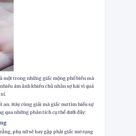
g là một trong những giấc mộng phổ biến mà
a nhiều ám ảnh khiến chủ nhân sợ hãi vì quá
xí.
ất an. Hãy cùng giải mã giấc mơ tìm hiểu sự
g qua những phân tích cụ thể dưới đây:
ăng
 rằng, phụ nữ sẽ hay gặp phải giấc mơ rụng