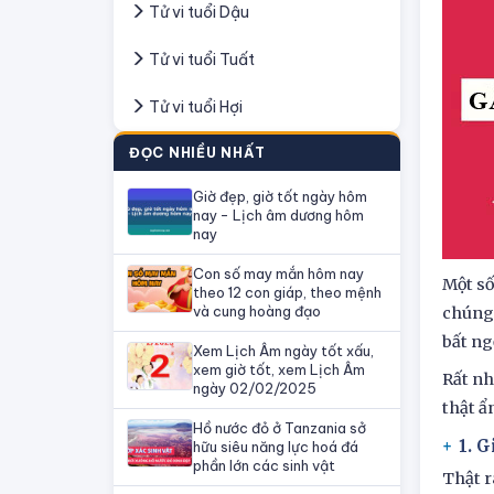
Tử vi tuổi Dậu
Tử vi tuổi Tuất
Tử vi tuổi Hợi
ĐỌC NHIỀU NHẤT
Giờ đẹp, giờ tốt ngày hôm
nay - Lịch âm dương hôm
nay
Con số may mắn hôm nay
Một số
theo 12 con giáp, theo mệnh
và cung hoàng đạo
chúng 
bất ng
Xem Lịch Âm ngày tốt xấu,
xem giờ tốt, xem Lịch Âm
Rất nh
ngày 02/02/2025
thật ẩ
Hồ nước đỏ ở Tanzania sở
1. G
hữu siêu năng lực hoá đá
phần lớn các sinh vật
Thật r