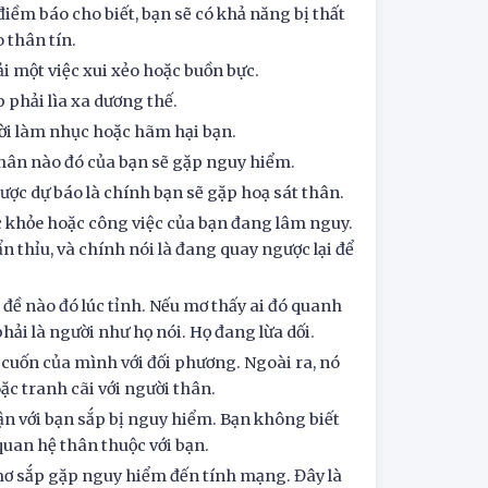
điềm báo cho biết, bạn sẽ có khả năng bị thất
 thân tín.
i một việc xui xẻo hoặc buồn bực.
 phải lìa xa dương thế.
ười làm nhục hoặc hãm hại bạn.
thân nào đó của bạn sẽ gặp nguy hiểm.
ược dự báo là chính bạn sẽ gặp hoạ sát thân.
c khỏe hoặc công việc của bạn đang lâm nguy.
ẩn thỉu, và chính nói là đang quay ngược lại để
đề nào đó lúc tỉnh. Nếu mơ thấy ai đó quanh
hải là người như họ nói. Họ đang lừa dối.
ôi cuốn của mình với đối phương. Ngoài ra, nó
ặc tranh cãi với người thân.
ận với bạn sắp bị nguy hiểm. Bạn không biết
quan hệ thân thuộc với bạn.
mơ sắp gặp nguy hiểm đến tính mạng. Đây là