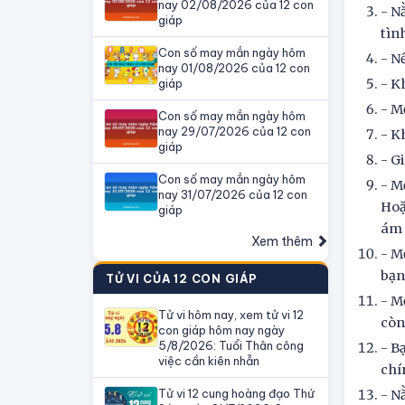
nay 02/08/2026 của 12 con
- N
giáp
tìn
Con số may mắn ngày hôm
- N
nay 01/08/2026 của 12 con
giáp
- K
- M
Con số may mắn ngày hôm
nay 29/07/2026 của 12 con
- K
giáp
- G
Con số may mắn ngày hôm
- M
nay 31/07/2026 của 12 con
Hoặ
giáp
ám 
Xem thêm
- M
bạn
TỬ VI CỦA 12 CON GIÁP
- M
Tử vi hôm nay, xem tử vi 12
còn
con giáp hôm nay ngày
5/8/2026: Tuổi Thân công
- B
việc cần kiên nhẫn
chí
Tử vi 12 cung hoàng đạo Thứ
- N