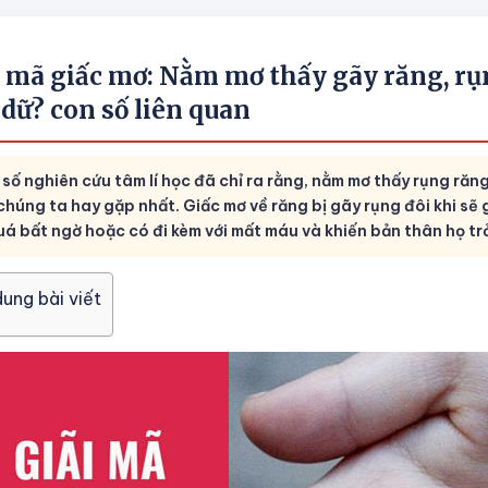
i mã giấc mơ: Nằm mơ thấy gãy răng, rụ
dữ? con số liên quan
 số nghiên cứu tâm lí học đã chỉ ra rằng, nằm mơ thấy rụng ră
chúng ta hay gặp nhất. Giấc mơ về răng bị gãy rụng đôi khi sẽ 
uá bất ngờ hoặc có đi kèm với mất máu và khiến bản thân họ trở
dung bài viết