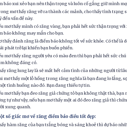
m báo xui xẻo bạn nên thận trọng và luôn cố gắng giữ mình mọi 
rong mơ thấy răng vỡ ra thành các mảnh, cho thấy tình trạng s
 ý đến vấn đề này.
ếu mơ thấy mình có răng vàng, bạn phải hết sức thận trọng với 
m báo không may mắn cho bạn.
ơ thấy đánh răng là điềm báo không tốt về sức khỏe. Có thể là
 tái phát trở lại khiến bạn buồn phiền.
ếu mơ thấy răng người yêu có màu đen thì bạn phải hết sức chú 
m không đáng có.
hấy răng lung lay là sẽ mất hết cảm tình của những người từ lâ
hi mơ thấy một lỗ hổng trong răng nghĩa là bạn đang lo lắng, 
một tình huống nào đó. Bạn đang thiếu tự tin.
ếu mơ thấy bạn đeo răng giả chứng tỏ bạn không thật thà, bạn n
ng tự như vậy, nếu bạn mơ thấy một ai đó đeo răng giả thì chứng
ời xung quanh.
ột số giấc mơ về răng điềm báo điều tốt đẹp:
hấy hàm răng của bạn trắng bóng và sáng khoẻ thì dự báo n