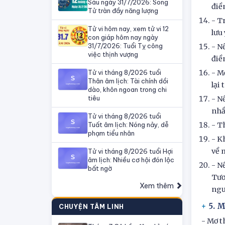
Sáu ngày 31/7/2026: Song
điề
Tử tràn đầy năng lượng
- T
Tử vi hôm nay, xem tử vi 12
lưu
con giáp hôm nay ngày
31/7/2026: Tuổi Tỵ công
- N
việc thịnh vượng
điề
Tử vi tháng 8/2026 tuổi
- M
Thân âm lịch: Tài chính dồi
lại
dào, khôn ngoan trong chi
tiêu
- N
nhầ
Tử vi tháng 8/2026 tuổi
Tuất âm lịch: Nóng nảy, dễ
- T
phạm tiểu nhân
- K
về 
Tử vi tháng 8/2026 tuổi Hợi
âm lịch: Nhiều cơ hội đón lộc
- N
bất ngờ
Tươ
Xem thêm
ngư
5. M
CHUYỆN TÂM LINH
- Mơ t