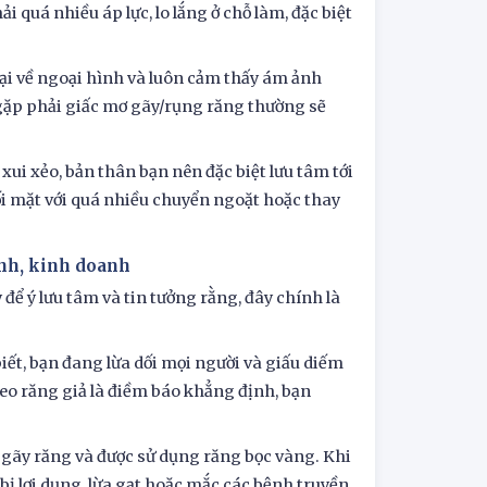
 quá nhiều áp lực, lo lắng ở chỗ làm, đặc biệt
ại về ngoại hình và luôn cảm thấy ám ảnh
ó gặp phải giấc mơ gãy/rụng răng thường sẽ
xui xẻo, bản thân bạn nên đặc biệt lưu tâm tới
 đối mặt với quá nhiều chuyển ngoặt hoặc thay
ính, kinh doanh
ể ý lưu tâm và tin tưởng rằng, đây chính là
biết, bạn đang lừa dối mọi người và giấu diếm
đeo răng giả là điềm báo khẳng định, bạn
 gãy răng và được sử dụng răng bọc vàng. Khi
 bị lợi dụng, lừa gạt hoặc mắc các bệnh truyền