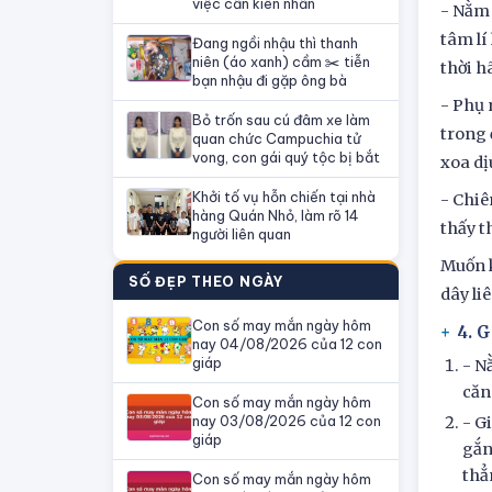
việc cần kiên nhẫn
- Nằm 
tâm lí
Đang ngồi nhậu thì thanh
niên (áo xanh) cầm ✂️ tiễn
thời h
bạn nhậu đi gặp ông bà
- Phụ 
Bỏ trốn sau cú đâm xe làm
trong 
quan chức Campuchia tử
vong, con gái quý tộc bị bắt
xoa dị
Khởi tố vụ hỗn chiến tại nhà
- Chiê
hàng Quán Nhỏ, làm rõ 14
thấy t
người liên quan
Muốn k
SỐ ĐẸP THEO NGÀY
dây li
Con số may mắn ngày hôm
4. 
nay 04/08/2026 của 12 con
giáp
- N
căn
Con số may mắn ngày hôm
nay 03/08/2026 của 12 con
- G
giáp
gắn
thẳ
Con số may mắn ngày hôm