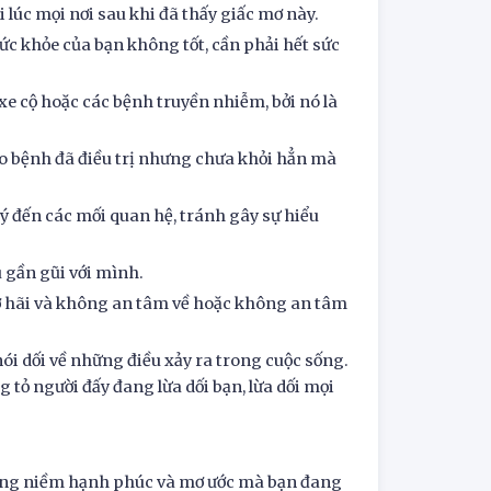
lúc mọi nơi sau khi đã thấy giấc mơ này.
ức khỏe của bạn không tốt, cần phải hết sức
xe cộ hoặc các bệnh truyền nhiễm, bởi nó là
 do bệnh đã điều trị nhưng chưa khỏi hẳn mà
ý đến các mối quan hệ, tránh gây sự hiểu
u gần gũi với mình.
sợ hãi và không an tâm về hoặc không an tâm
ói dối về những điều xảy ra trong cuộc sống.
 tỏ người đấy đang lừa dối bạn, lừa dối mọi
hững niềm hạnh phúc và mơ ước mà bạn đang