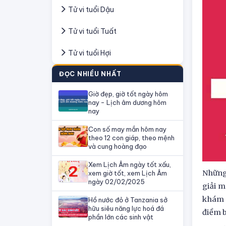
Tử vi tuổi Dậu
Tử vi tuổi Tuất
Tử vi tuổi Hợi
ĐỌC NHIỀU NHẤT
Giờ đẹp, giờ tốt ngày hôm
nay - Lịch âm dương hôm
nay
Con số may mắn hôm nay
theo 12 con giáp, theo mệnh
và cung hoàng đạo
Xem Lịch Âm ngày tốt xấu,
Những 
xem giờ tốt, xem Lịch Âm
ngày 02/02/2025
giải m
khám p
Hồ nước đỏ ở Tanzania sở
hữu siêu năng lực hoá đá
điềm b
phần lớn các sinh vật