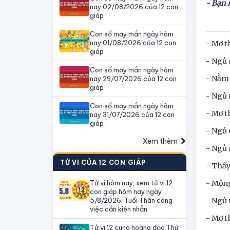
- Bạn 
nay 02/08/2026 của 12 con
giáp
Con số may mắn ngày hôm
nay 01/08/2026 của 12 con
- Mơ t
giáp
- Ngủ 
Con số may mắn ngày hôm
- Nằm 
nay 29/07/2026 của 12 con
giáp
- Ngủ 
Con số may mắn ngày hôm
- Mơ t
nay 31/07/2026 của 12 con
giáp
- Ngủ 
Xem thêm
- Ngủ 
TỬ VI CỦA 12 CON GIÁP
- Thấy
Tử vi hôm nay, xem tử vi 12
- Mộng
con giáp hôm nay ngày
5/8/2026: Tuổi Thân công
- Ngủ 
việc cần kiên nhẫn
- Mơ t
Tử vi 12 cung hoàng đạo Thứ