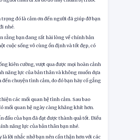
có người thân đi xa do đó hãy chuẩn bị trước
 trọng đó là cảm ơn đến người đã giúp đỡ bạn
đi nhé.
iện rằng bạn đang rất hài lòng về chính bản
ột cuộc sống vô cùng ổn định và tốt đẹp, có
 sống kiên cường, vượt qua được mọi hoàn cảnh
ính năng lực của bản thân và không muốn dựa
an đến chuyện tình cảm, do đó bạn hãy cố gắng
i thiện các mối quan hệ tình cảm. Sau bao
ừ đó mối quan hệ ngày càng khăng khít hơn.
 đấu của bạn đã đạt được thành quả tốt. Điều
ính năng lực của bản thân bạn nhé.
là lời nhắc nhở bạn nên cẩn thận hơn với các