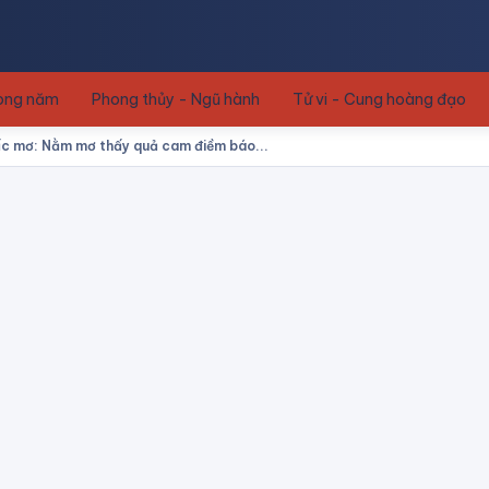
rong năm
Phong thủy - Ngũ hành
Tử vi - Cung hoàng đạo
ấc mơ: Nằm mơ thấy quả cam điềm báo...