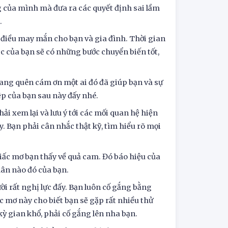
 của mình mà đưa ra các quyết định sai lầm
.
 điều may mắn cho bạn và gia đình. Thời gian
c của bạn sẽ có những bước chuyển biến tốt,
đang quên cám ơn một ai đó đã giúp bạn và sự
iệp của bạn sau này đấy nhé.
ải xem lại và lưu ý tới các mối quan hệ hiện
y. Bạn phải cân nhắc thật kỹ, tìm hiểu rõ mọi
 giấc mơ bạn thấy về quả cam. Đó báo hiệu của
thân nào đó của bạn.
ười rất nghị lực đấy. Bạn luôn cố gắng bằng
c mơ này cho biết bạn sẽ gặp rất nhiều thử
kỳ gian khổ, phải cố gắng lên nha bạn.