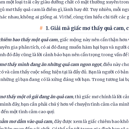
m một loại trái cây giàu dưỡng chất có mặt thường xuyên tron
ủ mơ thấy quả cam là điềm gì, lành hay dữ. Tuy nhiên, mỗi ng
ác nhau, không ai giống ai. Vì thế, cùng tìm hiểu chi tiết các 
1. Giải mã giấc mơ thấy quả cam, 
chiêm bao thấy một quả cam
,
giấc mộng này nên cẩn thận hơn 
uyên gia phân tích, có ai đó đang muốn hãm hại bạn và người đ
nh đó đây cũng là lời cảnh báo bạn nên cẩn trọng trong vấn đề 
 mơ thấy mình đang ăn những quả cam ngon ngọt
, điều này ch
ó và cảm thấy cuộc sống hiện tại là đầy đủ. Bạn là người có bản t
 những gì bạn đang có là xứng đáng với bạn. Trong tương lai bạ
mơ thấy một cô gái đang ăn quả cam
, thì giấc mơ chính là lời
mình đây, bạn cần phải chú ý hơn về chuyện tình cảm của mì
đến một tình cảm cao quý.
 nằm mơ dẫm vào quả cam
,
đây được xem là giấc chiêm bao kh