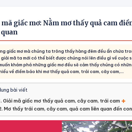
i mã giấc mơ: Nằm mơ thấy quả cam điềm
n quan
ng giấc mơ mà chúng ta trông thấy hàng đêm đều ẩn chứa tro
giải mã ta mới có thể biết được chúng nói lên điều gì về cuộc s
 muốn khám phá những giấc mơ đều sẽ cảm thấy chúng có những n
 hiểu về điềm báo khi mơ thấy quả cam, trái cam, cây cam,...
dung bài viết
1. Giải mã giấc mơ thấy quả cam, cây cam, trái cam
2. Mơ thấy trái cam, cây cam, quả cam liên quan đến con