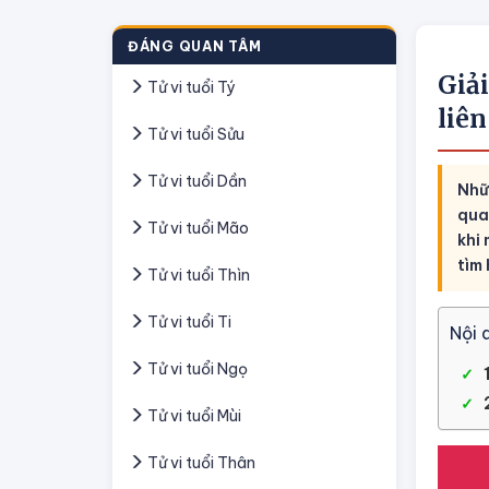
ĐÁNG QUAN TÂM
Giả
Tử vi tuổi Tý
liê
Tử vi tuổi Sửu
Tử vi tuổi Dần
Nhữ
qua 
Tử vi tuổi Mão
khi
tìm
Tử vi tuổi Thìn
Tử vi tuổi Ti
Nội 
Tử vi tuổi Ngọ
Tử vi tuổi Mùi
Tử vi tuổi Thân