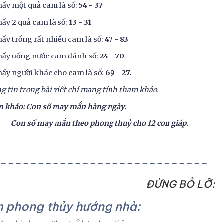
hấy một quả cam là số:
54 - 37
hấy 2 quả cam là số:
13 - 31
hấy trồng rất nhiều cam là số:
47 - 83
hấy uống nước cam đánh số:
24 - 70
hấy người khác cho cam là số:
69 - 27.
g tin trong bài viết chỉ mang tính tham khảo.
m khảo: Con số may mắn hàng ngày.
ố may mắn theo phong thuỷ cho 12 con giáp.
----------------------------
ĐỪNG BỎ LỠ:
 phong thủy hướng nhà: