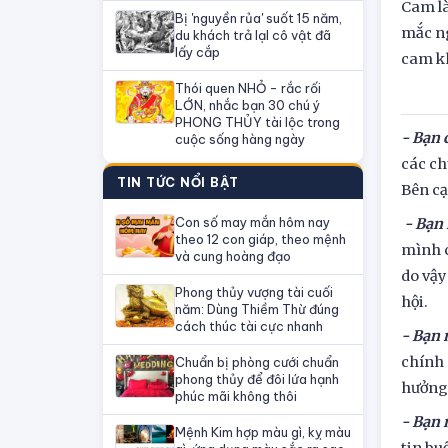
Cam là
Bị 'nguyền rủa' suốt 15 năm,
mắc ng
du khách trả lạI cô vật đã
lấy cắp
cam kh
Thói quen NHỎ - rắc rối
LỚN, nhắc bạn 30 chú ý
PHONG THỦY tài lộc trong
- Bạn 
cuộc sống hàng ngày
các ch
TIN TỨC NỔI BẬT
Bên cạ
Con số may mắn hôm nay
- Bạn
theo 12 con giáp, theo mệnh
mình c
và cung hoàng đạo
do vậy
Phong thủy vượng tài cuối
hội.
năm: Dùng Thiềm Thừ đúng
cách thúc tài cực nhanh
- Bạn 
chính 
Chuẩn bị phòng cưới chuẩn
phong thủy để đôi lứa hạnh
hưởng 
phúc mãi không thôi
- Bạn
Mệnh Kim hợp màu gì, kỵ màu