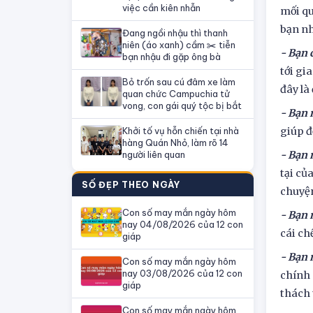
việc cần kiên nhẫn
mối qu
bạn nh
Đang ngồi nhậu thì thanh
niên (áo xanh) cầm ✂️ tiễn
- Bạn 
bạn nhậu đi gặp ông bà
tới gi
Bỏ trốn sau cú đâm xe làm
đây là
quan chức Campuchia tử
vong, con gái quý tộc bị bắt
- Bạn
Khởi tố vụ hỗn chiến tại nhà
giúp đ
hàng Quán Nhỏ, làm rõ 14
người liên quan
- Bạn 
tại củ
SỐ ĐẸP THEO NGÀY
chuyện
Con số may mắn ngày hôm
- Bạn 
nay 04/08/2026 của 12 con
cái ch
giáp
- Bạn 
Con số may mắn ngày hôm
nay 03/08/2026 của 12 con
chính 
giáp
thách 
Con số may mắn ngày hôm