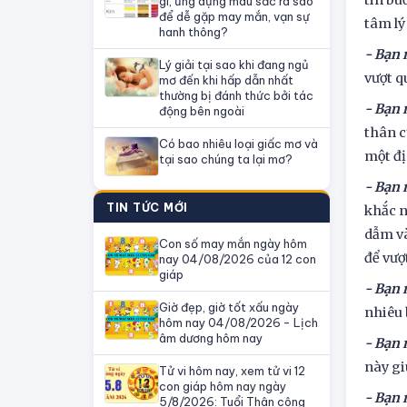
tin bu
gì, ứng dụng màu sắc ra sao
để dễ gặp may mắn, vạn sự
tâm lý
hanh thông?
- Bạn
Lý giải tại sao khi đang ngủ
vượt q
mơ đến khi hấp dẫn nhất
thường bị đánh thức bởi tác
- Bạn 
động bên ngoài
thân c
Có bao nhiêu loại giấc mơ và
một đị
tại sao chúng ta lại mơ?
- Bạn
TIN TỨC MỚI
khắc n
dẫm và
Con số may mắn ngày hôm
để vượ
nay 04/08/2026 của 12 con
giáp
- Bạn 
Giờ đẹp, giờ tốt xấu ngày
nhiêu 
hôm nay 04/08/2026 - Lịch
âm dương hôm nay
- Bạn
này gi
Tử vi hôm nay, xem tử vi 12
con giáp hôm nay ngày
- Bạn 
5/8/2026: Tuổi Thân công