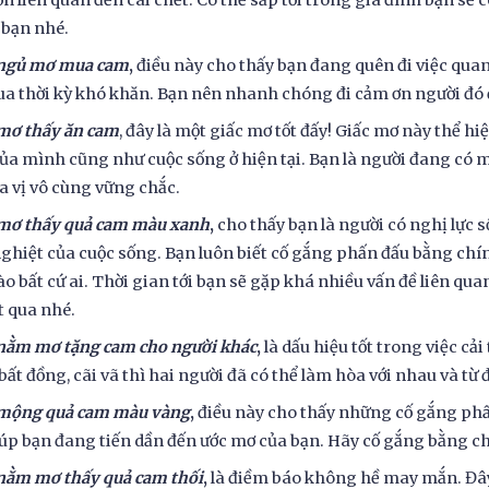
ồn liên quan đến cái chết. Có thể sắp tới trong gia đình bạn sẽ 
 bạn nhé.
 ngủ mơ mua cam
,
điều này cho thấy bạn đang quên đi việc quan
ua thời kỳ khó khăn. Bạn nên nhanh chóng đi cảm ơn người đó 
mơ thấy ăn cam
, đây là một giấc mơ tốt đấy! Giấc mơ này thể h
ủa mình cũng như cuộc sống ở hiện tại. Bạn là người đang có m
a vị vô cùng vững chắc.
 mơ thấy quả cam màu xanh
,
cho thấy bạn là người có nghị lực
ghiệt của cuộc sống. Bạn luôn biết cố gắng phấn đấu bằng ch
o bất cứ ai. Thời gian tới bạn sẽ gặp khá nhiều vấn đề liên qu
t qua nhé.
nằm mơ tặng cam cho người khác
,
là dấu hiệu tốt trong việc cả
bất đồng, cãi vã thì hai người đã có thể làm hòa với nhau và t
 mộng quả cam màu vàng
,
điều này cho thấy những cố gắng phấn
úp bạn đang tiến dần đến ước mơ của bạn. Hãy cố gắng bằng ch
nằm mơ thấy quả cam thối
,
là điềm báo không hề may mắn. Đây 