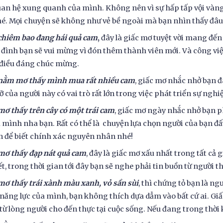
an hệ xung quanh của mình. Không nên vì sự hấp tấp vội vàng
é. Mọi chuyện sẽ không như vẻ bề ngoài mà bạn nhìn thấy đâu
chiêm bao đang hái quả cam
,
đây là giấc mơ tuyệt vời mang đến
a đình bạn sẽ vui mừng vì đón thêm thành viên mới. Và công việ
 điều đáng chúc mừng.
 nằm mơ thấy mình mua rất nhiều cam
, giấc mơ nhắc nhở bạn 
ỡ của người này có vai trò rất lớn trong việc phát triển sự ngh
mơ thấy trên cây có một trái cam
, giấc mơ ngày nhắc nhở bạn ph
a mình nha bạn. Rất có thể là chuyện lựa chọn người của bạn đấ
 để biết chính xác nguyên nhân nhé!
mơ thấy đạp nát quả cam
, đây là giấc mơ xấu nhất trong tất cả
ết, trong thời gian tới đây bạn sẽ nghe phải tin buồn từ người 
mơ thấy trái xành màu xanh, vỏ sần sùi
, thì chứng tỏ bạn là ng
năng lực của mình, bạn không thích dựa dẫm vào bất cứ ai. Giấ
từ lòng người cho đến thực tại cuộc sống. Nếu đang trong thời 