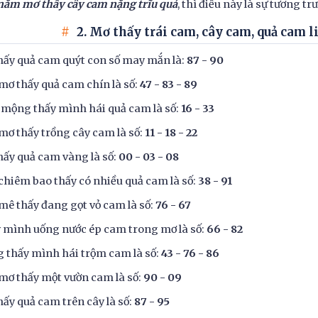
nằm mơ thấy cây cam nặng trĩu quả
, thì điều này là sự tương 
2. Mơ thấy trái cam, cây cam, quả cam l
hấy quả cam quýt con số may mắn là:
87 - 90
mơ thấy quả cam chín là số:
47 - 83 - 89
mộng thấy mình hái quả cam là số:
16 - 33
mơ thấy trồng cây cam là số:
11 - 18 - 22
hấy quả cam vàng là số:
00 - 03 - 08
chiêm bao thấy có nhiều quả cam là số:
38 - 91
mê thấy đang gọt vỏ cam là số:
76 - 67
 mình uống nước ép cam trong mơ là số:
66 - 82
 thấy mình hái trộm cam là số:
43 - 76 - 86
mơ thấy một vườn cam là số:
90 - 09
hấy quả cam trên cây là số:
87 - 95