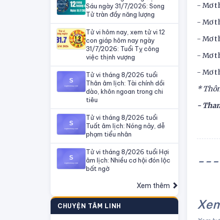
- Mơ t
Sáu ngày 31/7/2026: Song
Tử tràn đầy năng lượng
- Mơ t
Tử vi hôm nay, xem tử vi 12
- Mơ t
con giáp hôm nay ngày
31/7/2026: Tuổi Tỵ công
- Mơ t
việc thịnh vượng
- Mơ t
Tử vi tháng 8/2026 tuổi
Thân âm lịch: Tài chính dồi
* Thôn
dào, khôn ngoan trong chi
tiêu
- Tha
Tử vi tháng 8/2026 tuổi
Con s
Tuất âm lịch: Nóng nảy, dễ
phạm tiểu nhân
Tử vi tháng 8/2026 tuổi Hợi
---
âm lịch: Nhiều cơ hội đón lộc
bất ngờ
Xem thêm
Xem
CHUYỆN TÂM LINH