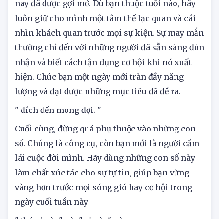
nay đã được gợi mở. Dù bạn thuộc tuổi nào, hãy
luôn giữ cho mình một tâm thế lạc quan và cái
nhìn khách quan trước mọi sự kiện. Sự may mắn
thường chỉ đến với những người đã sẵn sàng đón
nhận và biết cách tận dụng cơ hội khi nó xuất
hiện. Chúc bạn một ngày mới tràn đầy năng
lượng và đạt được những mục tiêu đã đề ra.
" đích đến mong đợi. "
Cuối cùng, đừng quá phụ thuộc vào những con
số. Chúng là công cụ, còn bạn mới là người cầm
lái cuộc đời mình. Hãy dùng những con số này
làm chất xúc tác cho sự tự tin, giúp bạn vững
vàng hơn trước mọi sóng gió hay cơ hội trong
ngày cuối tuần này.