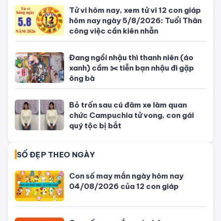
TIN MỚI NHẤT
Con số may mắn ngày hôm nay
04/08/2026 của 12 con giáp
Giờ đẹp, giờ tốt xấu ngày hôm nay
04/08/2026 - Lịch âm dương hôm
nay
Tử vi hôm nay, xem tử vi 12 con giáp
hôm nay ngày 5/8/2026: Tuổi Thân