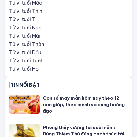
01/08/2026 của 12 con giáp
Con số may mắn ngày hôm nay
29/07/2026 của 12 con giáp
Con số may mắn ngày hôm nay
31/07/2026 của 12 con giáp
ĐÁNG QUAN TÂM
Tử vi tuổi Tý
Tử vi tuổi Sửu
Tử vi tuổi Dần
Tử vi tuổi Mão
Tử vi tuổi Thìn