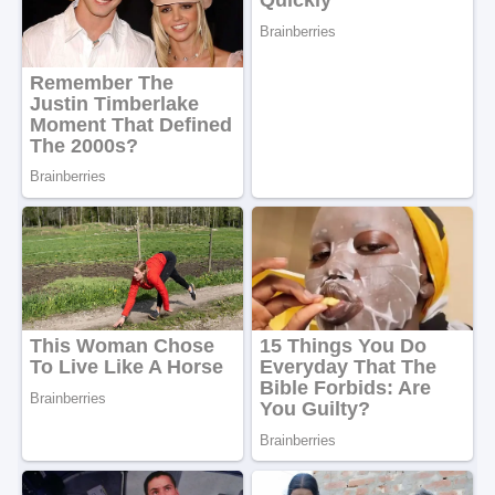
Chuẩn bị phòng cưới chuẩn phong
thủy để đôi lứa hạnh phúc mãi không
thôi
Mệnh Kim hợp màu gì, kỵ màu gì, ứng
dụng màu sắc ra sao để dễ gặp may
mắn, vạn sự hanh thông?
Lý giải tại sao khi đang ngủ mơ đến
khi hấp dẫn nhất thường bị đánh thức
bởi tác động bên ngoài