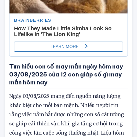
Tìm hiểu con số may mắn ngày hôm nay
03/08/2025 của 12 con giáp số gì may
mắn hôm nay
Ngày 03/08/2025 mang đến nguồn năng lượng
khác biệt cho mỗi bản mệnh. Nhiều người tin
rằng việc nắm bắt được những con số cát tường
sẽ giúp cải thiện vận khí, gia tăng cơ hội trong
công việc lẫn cuộc sống thường nhật. Liệu hôm