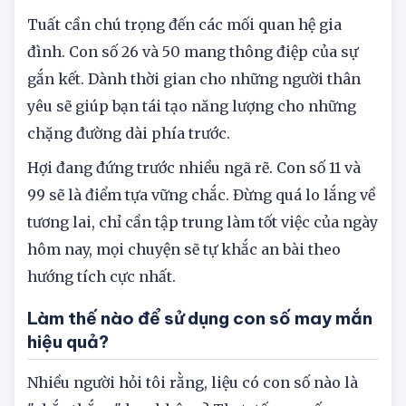
Tuất cần chú trọng đến các mối quan hệ gia
đình. Con số 26 và 50 mang thông điệp của sự
gắn kết. Dành thời gian cho những người thân
yêu sẽ giúp bạn tái tạo năng lượng cho những
chặng đường dài phía trước.
Hợi đang đứng trước nhiều ngã rẽ. Con số 11 và
99 sẽ là điểm tựa vững chắc. Đừng quá lo lắng về
tương lai, chỉ cần tập trung làm tốt việc của ngày
hôm nay, mọi chuyện sẽ tự khắc an bài theo
hướng tích cực nhất.
Làm thế nào để sử dụng con số may mắn
hiệu quả?
Nhiều người hỏi tôi rằng, liệu có con số nào là