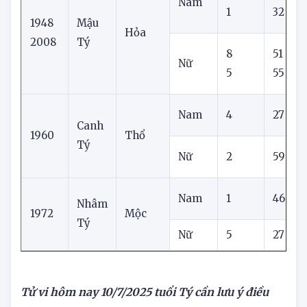
7
34
1
Nam
1
32
1948
Mậu
Hỏa
2008
Tý
8
51
Nữ
5
55
Nam
4
27
Canh
1960
Thổ
Tý
Nữ
2
59
Nam
1
46
Nhâm
1972
Mộc
Tý
Nữ
5
27
1