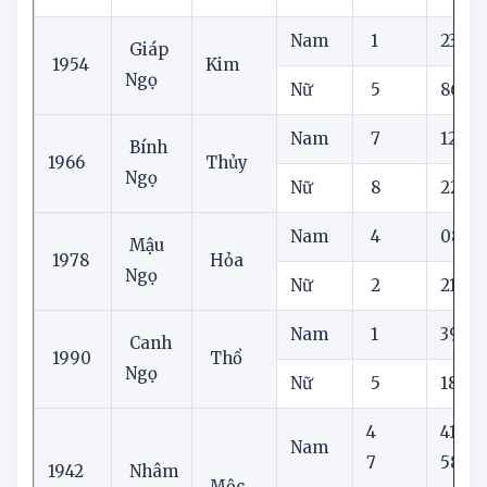
SINH
TÍNH
SỐ
ÂM
HÀNH
NAY
Nam
1
23
Giáp
1954
Kim
Ngọ
Nữ
5
86
Nam
7
12
Bính
1966
Thủy
Ngọ
Nữ
8
22
Nam
4
08
Mậu
1978
Hỏa
Ngọ
Nữ
2
21
Nam
1
39
Canh
1990
Thổ
Ngọ
Nữ
5
18
4
41