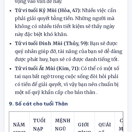
trạng độc thân, vì vậy đừng có quá nhiều kỳ
vọng vào vấn đề này.
Tử vi tuổi Kỷ Mùi (Hỏa, 47):
Nhiều việc cần
phải giải quyết bằng tiền. Những người mà
không có nhiều tiền tiết kiệm sẽ thấy ngày
này đặc biệt khó khăn.
Tử vi tuổi Đinh Mùi (Thủy, 59):
Bạn sẽ được
quý nhân giúp đỡ, tài năng của bạn sẽ dễ dàng
được phát huy, bạn sẽ có được danh tiếng tốt.
Tử vi tuổi Ất Mùi (Kim, 71):
Có thể có một số
tai nạn bất ngờ trong cuộc sống đòi hỏi phải
có tiền để giải quyết, vì vậy bạn nên chuẩn bị
một số quỹ khẩn cấp cho bản thân .
9. Số cát cho tuổi Thân