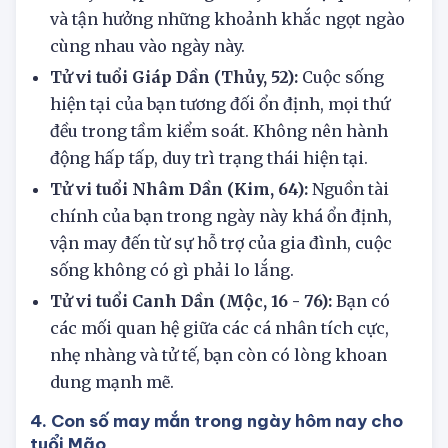
Tử vi tuổi Mậu Dần (Thổ, 28)
: Hãy dệt nên
tình yêu đẹp đẽ bằng tình yêu và sự quan tâm,
và tận hưởng những khoảnh khắc ngọt ngào
cùng nhau vào ngày này.
Tử vi tuổi Giáp Dần (Thủy, 52):
Cuộc sống
hiện tại của bạn tương đối ổn định, mọi thứ
đều trong tầm kiểm soát. Không nên hành
động hấp tấp, duy trì trạng thái hiện tại.
Tử vi tuổi Nhâm Dần (Kim, 64):
Nguồn tài
chính của bạn trong ngày này khá ổn định,
vận may đến từ sự hỗ trợ của gia đình, cuộc
sống không có gì phải lo lắng.
Tử vi tuổi Canh Dần (Mộc, 16 - 76):
Bạn có
các mối quan hệ giữa các cá nhân tích cực,
nhẹ nhàng và tử tế, bạn còn có lòng khoan
dung mạnh mẽ.