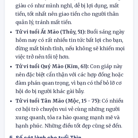
tiếng ồn là sẽ bị phân tâm.
Tử vi tuổi Kỷ Mão (Thổ, 27):
Bạn sẽ không
giàu có như mình nghĩ, dễ bị lợi dụng, mất
tiền, tốt nhất nên giao tiền cho người thân
quản lý, tránh mất tiền.
Tử vi tuổi Ất Mão (Thủy, 51):
Buổi sáng ngày
hôm nay có rất nhiều tin tức bất lợi cho bạn,
đừng mất bình tĩnh, nếu không sẽ khiến mọi
việc trở nên tồi tệ hơn.
Tử vi tuổi Quý Mão (Kim, 63):
Con giáp này
nên đặc biệt cẩn thận với các hợp đồng hoặc
đàm phán quan trọng, vì bạn có thể bỏ lỡ cơ
hội do bị người khác gài bẫy.
Tử vi tuổi Tân Mão (Mộc, 15 - 75):
Có nhiều
cơ hội trò chuyện vui vẻ cùng những người
xung quanh, tỏa ra hào quang mạnh mẽ và