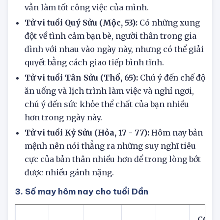
nhạt. Bạn cảm thấy kiến ​​thức của mình tương
đối hạn hẹp, nhưng đừng quá lo lắng vì bạn
vẫn làm tốt công việc của mình.
Tử vi tuổi Quý Sửu (Mộc, 53):
Có những xung
đột về tình cảm bạn bè, người thân trong gia
đình với nhau vào ngày này, nhưng có thể giải
quyết bằng cách giao tiếp bình tĩnh.
Tử vi tuổi Tân Sửu (Thổ, 65):
Chú ý đến chế độ
ăn uống và lịch trình làm việc và nghỉ ngơi,
chú ý đến sức khỏe thể chất của bạn nhiều
hơn trong ngày này.
Tử vi tuổi Kỷ Sửu (Hỏa, 17 - 77):
Hôm nay bản
mệnh nên nói thẳng ra những suy nghĩ tiêu
cực của bản thân nhiều hơn để trong lòng bớt
được nhiều gánh nặng.
3. Số may hôm nay cho tuổi Dần