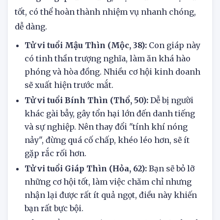
của bản thân. Hôm nay bạn có tâm trạng tốt,
không có gì phải lo lắng, hiệu suất làm việc rất
tốt, có thể hoàn thành nhiệm vụ nhanh chóng,
dễ dàng.
Tử vi tuổi Mậu Thìn (Mộc, 38):
Con giáp này
có tinh thần trượng nghĩa, làm ăn khá hào
phóng và hòa đồng. Nhiều cơ hội kinh doanh
sẽ xuất hiện trước mắt.
Tử vi tuổi Bính Thìn (Thổ, 50):
Dễ bị người
khác gài bẫy, gây tổn hại lớn đến danh tiếng
và sự nghiệp. Nên thay đổi "tính khí nóng
nảy", đừng quá cố chấp, khéo léo hơn, sẽ ít
gặp rắc rối hơn.
Tử vi tuổi Giáp Thìn (Hỏa, 62):
Bạn sẽ bỏ lỡ
những cơ hội tốt, làm việc chăm chỉ nhưng
nhận lại được rất ít quả ngọt, điều này khiến