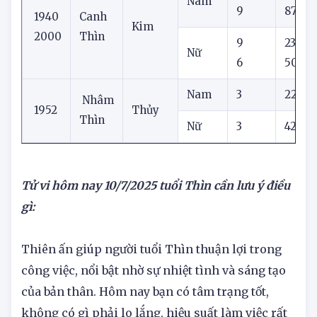
6
73
Nam
9
87
1940
Canh
Kim
2000
Thìn
9
23
Nữ
6
50
Nam
3
22
Nhâm
1952
Thủy
Thìn
Nữ
3
42
Tử vi hôm nay
10/7/2025
tuổi Thìn cần lưu ý điều
gì:
Thiên ấn giúp người tuổi Thìn thuận lợi trong
công việc, nổi bật nhờ sự nhiệt tình và sáng tạo