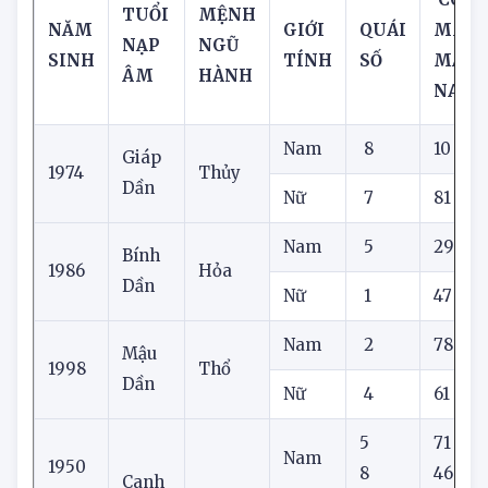
CON 
TUỔI
MỆNH
NĂM
GIỚI
QUÁI
MAY
NẠP
NGŨ
SINH
TÍNH
SỐ
MẮN
ÂM
HÀNH
NAY
Nam
8
10
Giáp
1974
Thủy
Dần
Nữ
7
81
Nam
5
29
Bính
1986
Hỏa
Dần
Nữ
1
47
Nam
2
78
Mậu
1998
Thổ
Dần
Nữ
4
61