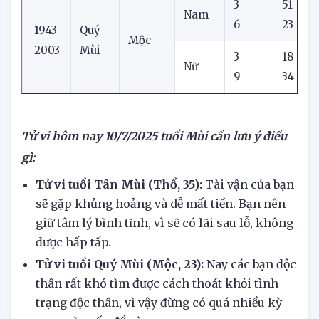
Nữ
6
23
1
3
51
Nam
6
23
1943
Quý
Mộc
2003
Mùi
3
18
Nữ
9
34
Tử vi hôm nay
10/7/2025
tuổi Mùi cần lưu ý điều
gì:
Tử vi tuổi Tân Mùi (Thổ, 35):
Tài vận của bạn
sẽ gặp khủng hoảng và dễ mất tiền. Bạn nên
giữ tâm lý bình tĩnh, vì sẽ có lãi sau lỗ, không
được hấp tấp.
Tử vi tuổi Quý Mùi (Mộc, 23):
Nay các bạn độc
thân rất khó tìm được cách thoát khỏi tình