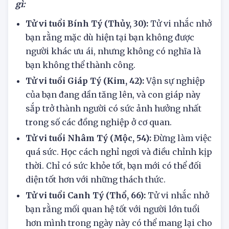
Tử vi hôm nay 10/7/2025 tuổi Tý cần lưu ý điều
gì:
Tử vi tuổi Bính Tý (Thủy, 30):
Tử vi nhắc nhở
bạn rằng mặc dù hiện tại bạn không được
người khác ưu ái, nhưng không có nghĩa là
bạn không thể thành công.
Tử vi tuổi Giáp Tý (Kim, 42):
Vận sự nghiệp
của bạn đang dần tăng lên, và con giáp này
sắp trở thành người có sức ảnh hưởng nhất
trong số các đồng nghiệp ở cơ quan.
Tử vi tuổi Nhâm Tý (Mộc, 54):
Đừng làm việc
quá sức. Học cách nghỉ ngơi và điều chỉnh kịp
thời. Chỉ có sức khỏe tốt, bạn mới có thể đối
diện tốt hơn với những thách thức.
Tử vi tuổi Canh Tý (Thổ, 66):
Tử vi nhắc nhở