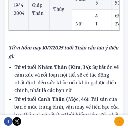
2
48
Nam
5
50
1944
Giáp
Thủy
2004
Thân
4
63
Nữ
1
27
Tử vi hôm nay
10/7/2025
tuổi Thân cần lưu ý điều
gì:
Tử vi tuổi Nhâm Thân (Kim, 34):
Sự bất ổn về
cảm xúc và rối loạn nội tiết sẽ có tác động
nhất định đến sức khỏe nếu không được điều
chỉnh, nhất là các bạn nữ.
Tử vi tuổi Canh Thân (Mộc, 46):
Tài sản của
bạn ở mức trung bình, vận may về tiền bạc của
bạn thấp và có rất ít cơ hội kiếm tiền. Tốt nhất