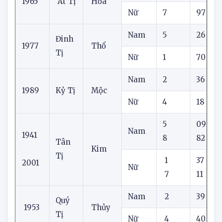
Nam
8
52
1965
Ất Tị
Hỏa
Nữ
7
97
Nam
5
26
Đinh
1977
Thổ
Tị
Nữ
1
70
Nam
2
36
1989
Kỷ Tị
Mộc
Nữ
4
18
5
09
Nam
1941
8
82
Tân
Kim
Tị
1
37
2001
Nữ
7
11
Nam
2
39
Quý