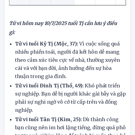
1953
Thủy
Tị
Nữ
4
40
Tử vi hôm nay
10/7/2025
tuổi Tị cần lưu ý điều
gì:
Tử vi tuổi Kỷ Tị (Mộc, 37):
Vì cuộc sống quá
nhiều phiền toái, người đã kết hôn dễ mang
theo cảm xúc tiêu cực về nhà, thường xuyên
cãi vã với bạn đời, ảnh hưởng đến sự hòa
thuận trong gia đình.
Tử vi tuổi Đinh Tị (Thổ, 49):
Khó phát triển
sự nghiệp. Bạn dễ bị người khác gài bẫy và gặp
phải sự nghi ngờ vô cớ từ cấp trên và đồng
nghiệp.
Tử vi tuổi Tân Tị (Kim, 25):
Dù thành công