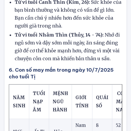
bạn rất bực bội.
Tử vi tuổi Canh Thìn (Kim, 26):
Sức khỏe của
bạn bình thường và không có vấn đề gì lớn.
Bạn cần chú ý nhiều hơn đến sức khỏe của
người già trong nhà.
Tử vi tuổi Nhâm Thìn (Thủy, 14 - 74):
Nhớ đi
ngủ sớm và dậy sớm mỗi ngày, ăn sáng đúng
giờ để cơ thể khỏe mạnh hơn, đừng vì một vài
chuyện cỏn con mà khiến bản thân u sầu.
6. Con số may mắn trong ngày 10/7/2025
cho tuổi Tị
TUỔI
MỆNH
CON 
NĂM
GIỚI
QUÁI
NẠP
NGŨ
MẮN
SINH
TÍNH
SỐ
ÂM
HÀNH
NAY