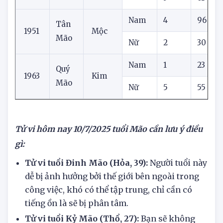
Mão
8
09
1999
Nữ
5
61
Nam
4
96
Tân
1951
Mộc
Mão
Nữ
2
30
Nam
1
23
1
Quý
1963
Kim
Mão
Nữ
5
55
Tử vi hôm nay
10/7/2025
tuổi Mão cần lưu ý điều
gì:
Tử vi tuổi Đinh Mão (Hỏa, 39):
Người tuổi này
dễ bị ảnh hưởng bởi thế giới bên ngoài trong
công việc, khó có thể tập trung, chỉ cần có