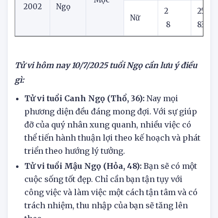
Nam
7
58
1942
Nhâm
Mộc
2002
Ngọ
2
25
Nữ
8
83
Tử vi hôm nay
10/7/2025
tuổi Ngọ cần lưu ý điều
gì:
Tử vi tuổi Canh Ngọ (Thổ, 36):
Nay mọi
phương diện đều đáng mong đợi. Với sự giúp
đỡ của quý nhân xung quanh, nhiều việc có
thể tiến hành thuận lợi theo kế hoạch và phát
triển theo hướng lý tưởng.
Tử vi tuổi Mậu Ngọ (Hỏa, 48):
Bạn sẽ có một
cuộc sống tốt đẹp. Chỉ cần bạn tận tụy với
công việc và làm việc một cách tận tâm và có