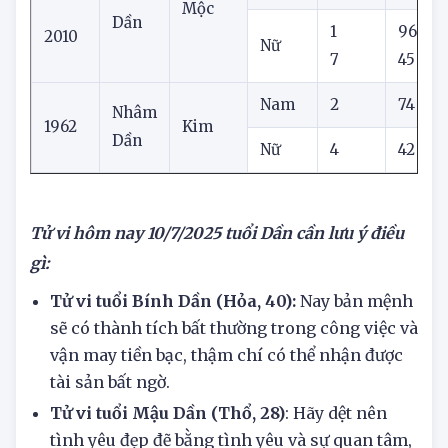
5
71
Nam
1950
8
46
Canh
Mộc
Dần
1
96
2010
Nữ
7
45
Nam
2
74
Nhâm
1962
Kim
Dần
Nữ
4
42
Tử vi hôm nay
10/7/2025
tuổi Dần cần lưu ý điều
gì:
Tử vi tuổi Bính Dần (Hỏa, 40):
Nay bản mệnh
sẽ có thành tích bất thường trong công việc và
vận may tiền bạc, thậm chí có thể nhận được
tài sản bất ngờ.