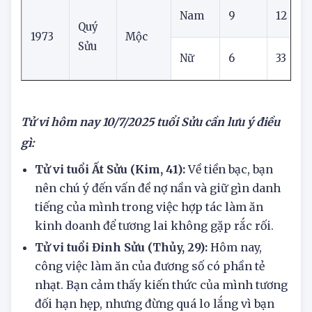
Nữ
3
32
1
Nam
9
12
5
Quý
1973
Mộc
Sửu
Nữ
6
33
2
Tử vi hôm nay
10/7/2025
tuổi Sửu cần lưu ý điều
gì:
Tử vi tuổi Ất Sửu (Kim, 41):
Về tiền bạc, bạn
nên chú ý đến vấn đề nợ nần và giữ gìn danh
tiếng của mình trong việc hợp tác làm ăn
kinh doanh để tương lai không gặp rắc rối.
Tử vi tuổi Đinh Sửu (Thủy, 29):
Hôm nay,
công việc làm ăn của đương số có phần tẻ