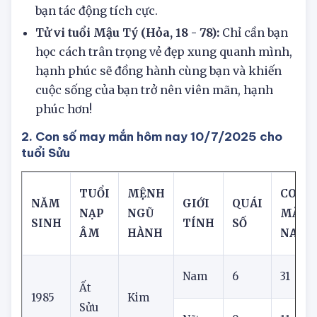
bạn rằng mối quan hệ tốt với người lớn tuổi
hơn mình trong ngày này có thể mang lại cho
bạn tác động tích cực.
Tử vi tuổi Mậu Tý (Hỏa, 18 - 78):
Chỉ cần bạn
học cách trân trọng vẻ đẹp xung quanh mình,
hạnh phúc sẽ đồng hành cùng bạn và khiến
cuộc sống của bạn trở nên viên mãn, hạnh
phúc hơn!
2. Con số may mắn hôm nay 10/7/2025 cho
tuổi Sửu
TUỔI
MỆNH
CON S
NĂM
GIỚI
QUÁI
NẠP
NGŨ
MẮN
SINH
TÍNH
SỐ
ÂM
HÀNH
NAY
Nam
6
31
3