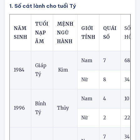
giáp
1. Số cát lành cho tuổi Tý
TUỔI
MỆNH
NĂM
GIỚI
QUÁI
SỐ ĐẸ
NẠP
NGŨ
SINH
TÍNH
SỐ
HÔM 
ÂM
HÀNH
Nam
7
68
Giáp
1984
Kim
Tý
Nữ
8
34
Nam
4
10
Bính
1996
Thủy
Tý
Nữ
2
22