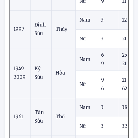
Ất
1985
Kim
Sửu
Nữ
9
11
3
Nam
3
12
5
Đinh
1997
Thủy
Sửu
Nữ
3
21
6
6
25
0
Nam
9
21
5
1949
Kỷ
Hỏa
2009
Sửu
9
11
2
Nữ
6
62
0
Nam
3
38
7
Tân
1961
Thổ
Sửu