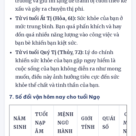
bạn cũng nên im hơi lặng tiếng, đừng quá phô
trương và giữ im lặng để tránh bị cuốn theo kẻ
xấu và gây ra chuyện thị phi.
Tử vi tuổi Ất Tị (Hỏa, 61):
Sức khỏe của bạn ở
mức trung bình. Bạn quá phấn khích và hay
dồn quá nhiều năng lượng vào công việc và
bạn bè khiến bạn kiệt sức.
Tử vi tuổi Quý Tị (Thủy, 72):
Lý do chính
khiến sức khỏe của bạn gặp nguy hiểm là
cuộc sống của bạn không diễn ra như mong
muốn, điều này ảnh hưởng tiêu cực đến sức
khỏe thể chất và tinh thần của bạn.
7. Số đổi vận hôm nay cho tuổi Ngọ
TUỔI
MỆNH
CON 
NĂM
GIỚI
QUÁI
NẠP
NGŨ
MẮ