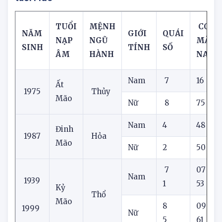
4. Con số may mắn trong ngày hôm nay cho
tuổi Mão
TUỔI
MỆNH
CON 
NĂM
GIỚI
QUÁI
NẠP
NGŨ
MẮN
SINH
TÍNH
SỐ
ÂM
HÀNH
NAY
Nam
7
16
Ất
1975
Thủy
Mão
Nữ
8
75
Nam
4
48
Đinh
1987
Hỏa
Mão
Nữ
2
50
7
07
Nam
1939
1
53
Kỷ
Thổ