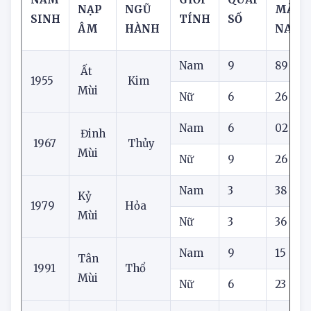
TUỔI
MỆNH
CON 
NĂM
GIỚI
QUÁI
NẠP
NGŨ
MẮN
SINH
TÍNH
SỐ
ÂM
HÀNH
NAY
Nam
9
89
Ất
1955
Kim
Mùi
Nữ
6
26
Nam
6
02
3
Đinh
1967
Thủy
Mùi
Nữ
9
26
Nam
3
38
Kỷ
1979
Hỏa
Mùi
Nữ
3
36
Nam
9
15
Tân
1991
Thổ
Mùi