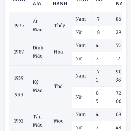
NĂM
GIỚI
QUÁI
NẠP
NGŨ
MẮN
SINH
TÍNH
SỐ
ÂM
HÀNH
NAY
Nam
7
86
Ất
1975
Thủy
Mão
Nữ
8
29
Nam
4
55
Đinh
1987
Hỏa
Mão
Nữ
2
17
7
90
Nam
1939
1
38
Kỷ
Thổ
Mão
8
72
1999
Nữ
5
06
Nam
4
69
Tân