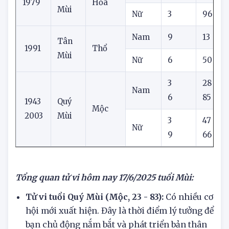
Nam
3
35
Kỷ
1979
Hỏa
Mùi
Nữ
3
96
Nam
9
13
Tân
1991
Thổ
Mùi
Nữ
6
50
4
3
28
9
Nam
6
85
1
1943
Quý
Mộc
2003
Mùi
3
47
Nữ
9
66
Tổng quan tử vi hôm nay
17/6/2025 tuổi Mùi:
Tử vi tuổi Quý Mùi (Mộc, 23 - 83):
Có nhiều cơ