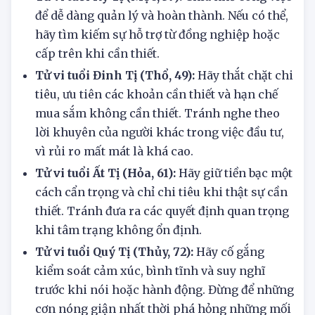
quả tạm được, thậm chí rất dễ xảy ra sai sót.
Tử vi tuổi Kỷ Tị (Mộc, 37):
Chia nhỏ công việc
để dễ dàng quản lý và hoàn thành. Nếu có thể,
hãy tìm kiếm sự hỗ trợ từ đồng nghiệp hoặc
cấp trên khi cần thiết.
Tử vi tuổi Đinh Tị (Thổ, 49):
Hãy thắt chặt chi
tiêu, ưu tiên các khoản cần thiết và hạn chế
mua sắm không cần thiết. Tránh nghe theo
lời khuyên của người khác trong việc đầu tư,
vì rủi ro mất mát là khá cao.
Tử vi tuổi Ất Tị (Hỏa, 61):
Hãy giữ tiền bạc một
cách cẩn trọng và chỉ chi tiêu khi thật sự cần
thiết. Tránh đưa ra các quyết định quan trọng
khi tâm trạng không ổn định.
Tử vi tuổi Quý Tị (Thủy, 72):
Hãy cố gắng
kiểm soát cảm xúc, bình tĩnh và suy nghĩ