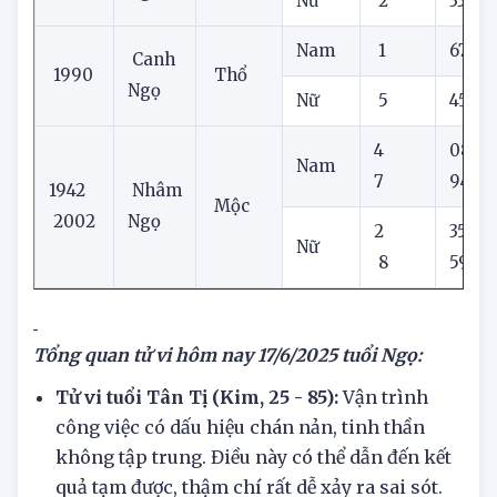
Mậu
1978
Hỏa
Ngọ
Nữ
2
33
Nam
1
67
Canh
1990
Thổ
Ngọ
Nữ
5
45
4
08
Nam
7
94
1942
Nhâm
Mộc
2002
Ngọ
2
35
Nữ
8
59
Tổng quan tử vi hôm nay
17/6/2025 tuổi Ngọ:
Tử vi tuổi Tân Tị (Kim, 25 - 85):
Vận trình
công việc có dấu hiệu chán nản, tinh thần