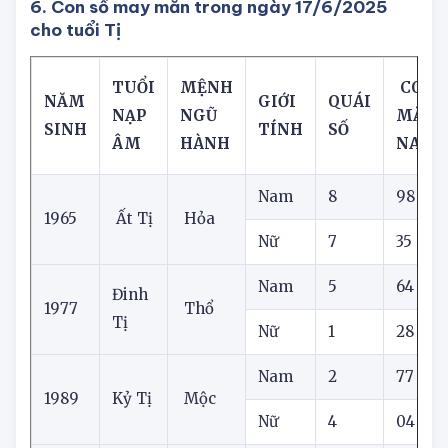
suy nghĩ quá nhiều về chuyện tiền bạc.
6. Con số may mắn trong ngày 17/6/2025
cho tuổi Tị
TUỔI
MỆNH
CON 
NĂM
GIỚI
QUÁI
NẠP
NGŨ
MẮN
SINH
TÍNH
SỐ
ÂM
HÀNH
NAY
Nam
8
98
1965
Ất Tị
Hỏa
Nữ
7
35
Nam
5
64
1
Đinh
1977
Thổ
Tị
Nữ
1
28
5
Nam
2
77
1989
Kỷ Tị
Mộc