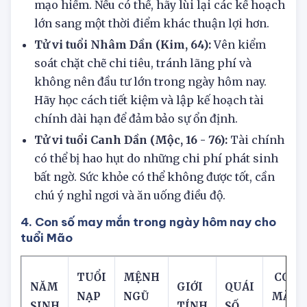
quyết dứt điểm các vấn đề tồn đọng và tránh
mạo hiểm. Nếu có thể, hãy lùi lại các kế hoạch
lớn sang một thời điểm khác thuận lợi hơn.
Tử vi tuổi Nhâm Dần (Kim, 64):
Vên kiểm
soát chặt chẽ chi tiêu, tránh lãng phí và
không nên đầu tư lớn trong ngày hôm nay.
Hãy học cách tiết kiệm và lập kế hoạch tài
chính dài hạn để đảm bảo sự ổn định.
Tử vi tuổi Canh Dần (Mộc, 16 - 76):
Tài chính
có thể bị hao hụt do những chi phí phát sinh
bất ngờ. Sức khỏe có thể không được tốt, cần
chú ý nghỉ ngơi và ăn uống điều độ.
4. Con số may mắn trong ngày hôm nay cho
tuổi Mão
TUỔI
MỆNH
CON 