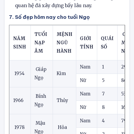
trước khi nói hoặc hành động. Đừng để những
cơn nóng giận nhất thời phá hỏng những mối
quan hệ đã xây dựng bấy lâu nay.
7. Số đẹp hôm nay cho tuổi Ngọ
TUỔI
MỆNH
CON 
NĂM
GIỚI
QUÁI
NẠP
NGŨ
MẮ
SINH
TÍNH
SỐ
ÂM
HÀNH
NAY
Nam
1
29
Giáp
1954
Kim
Ngọ
Nữ
5
84
Nam
7
53
Bính
1966
Thủy
Ngọ
Nữ
8
16
Nam
4
79