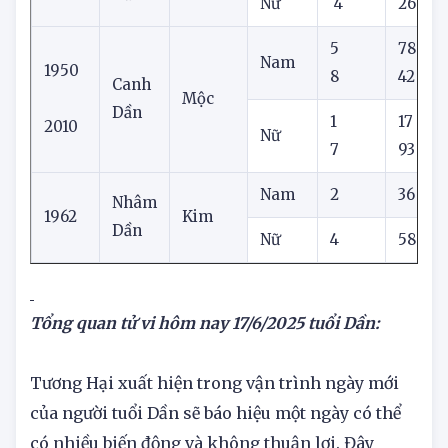
Nam
2
85
Mậu
1998
Thổ
Dần
Nữ
4
26
5
78
Nam
1950
8
42
Canh
Mộc
Dần
1
17
2010
Nữ
7
93
Nam
2
36
Nhâm
1962
Kim
Dần
Nữ
4
58
Tổng quan tử vi hôm nay
17/6/2025 tuổi Dần:
Tương Hại xuất hiện trong vận trình ngày mới