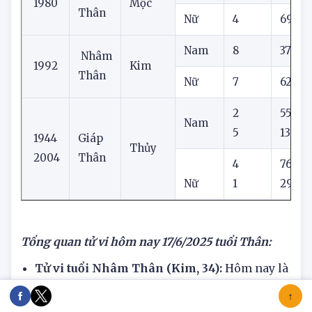
Nam
2
25
Canh
1980
Mộc
Thân
Nữ
4
69
Nam
8
37
Nhâm
1992
Kim
Thân
Nữ
7
62
2
55
Nam
5
13
1944
Giáp
Thủy
2004
Thân
4
76
Nữ
1
29
Tổng quan tử vi hôm nay
17/6/2025 tuổi Thân:
Tử vi tuổi Nhâm Thân (Kim, 34):
Hôm nay là