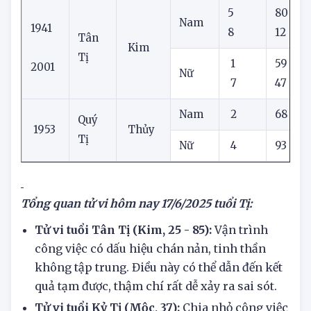
Nữ
4
04
5
80
Nam
1941
8
12
Tân
Kim
Tị
1
59
3
2001
Nữ
7
47
Nam
2
68
1
Quý
1953
Thủy
Tị
Nữ
4
93
Tổng quan tử vi hôm nay
17/6/2025
tuổi Tị:
Tử vi tuổi Tân Tị (Kim, 25 - 85):
Vận trình
công việc có dấu hiệu chán nản, tinh thần
không tập trung. Điều này có thể dẫn đến kết