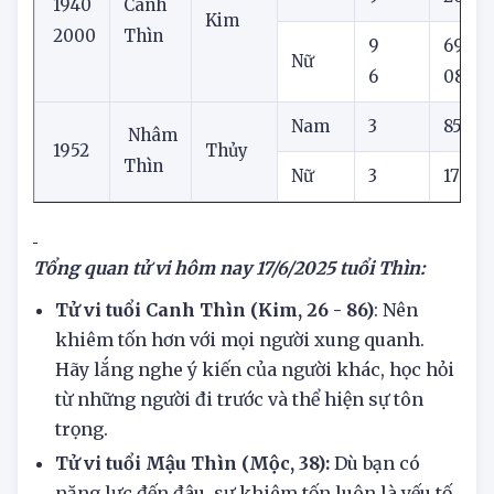
6
94
Nam
9
20
1940
Canh
Kim
2000
Thìn
9
69
Nữ
6
08
Nam
3
85
Nhâm
1952
Thủy
Thìn
Nữ
3
17
Tổng quan tử vi hôm nay
17/6/2025 tuổi Thìn:
Tử vi tuổi Canh Thìn (Kim, 26 - 86)
: Nên
khiêm tốn hơn với mọi người xung quanh.
Hãy lắng nghe ý kiến của người khác, học hỏi
từ những người đi trước và thể hiện sự tôn
trọng.