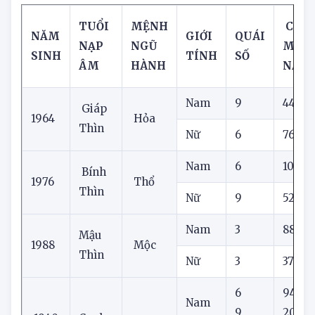
5. Số cát lành cho tuổi Thìn
TUỔI
MỆNH
CON 
NĂM
GIỚI
QUÁI
NẠP
NGŨ
MẮN
SINH
TÍNH
SỐ
ÂM
HÀNH
NAY
Nam
9
44
Giáp
1964
Hỏa
Thìn
Nữ
6
76
Nam
6
10
Bính
1976
Thổ
Thìn
Nữ
9
52
Nam
3
88
Mậu
1988
Mộc
Thìn
Nữ
3
37