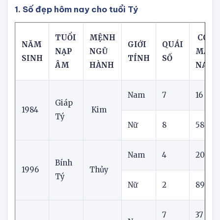
giáp
1. Số đẹp hôm nay cho tuổi Tý
TUỔI
MỆNH
CON 
NĂM
GIỚI
QUÁI
NẠP
NGŨ
MẮN 
SINH
TÍNH
SỐ
ÂM
HÀNH
NAY
Nam
7
16
Giáp
1984
Kim
Tý
Nữ
8
58
Nam
4
20
Bính
1996
Thủy
Tý
Nữ
2
89