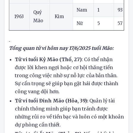
1951
Mộc
Mão
Nữ
2
48
Nam
1
93
Quý
1963
Kim
Mão
Nữ
5
57
Tổng quan tử vi hôm nay
17/6/2025 tuổi Mão:
Tử vi tuổi Kỷ Mão (Thổ, 27)
: Có thể nhận
được lời khen ngợi hoặc cơ hội thăng tiến
trong công việc nhờ sự nỗ lực của bản thân.
Sự cẩn trọng sẽ giúp bạn gặt hái được thành
công vang dội hơn.
Tử vi tuổi Đinh Mão (Hỏa, 39):
Quản lý tài
chính thông minh giúp bạn tránh được
những rủi ro về tiền bạc và luôn có một khoản