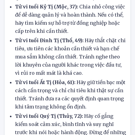
không tập trung. Điều này có thể dẫn đến kết
quả tạm được, thậm chí rất dễ xảy ra sai sót.
Tử vi tuổi Kỷ Tị (Mộc, 37):
Chia nhỏ công việc
để dễ dàng quản lý và hoàn thành. Nếu có thể,
hãy tìm kiếm sự hỗ trợ từ đồng nghiệp hoặc
cấp trên khi cần thiết.
Tử vi tuổi Đinh Tị (Thổ, 49):
Hãy thắt chặt chi
tiêu, ưu tiên các khoản cần thiết và hạn chế
mua sắm không cần thiết. Tránh nghe theo
lời khuyên của người khác trong việc đầu tư,
vì rủi ro mất mát là khá cao.
Tử vi tuổi Ất Tị (Hỏa, 61):
Hãy giữ tiền bạc một
cách cẩn trọng và chỉ chi tiêu khi thật sự cần
thiết. Tránh đưa ra các quyết định quan trọng
khi tâm trạng không ổn định.
Tử vi tuổi Quý Tị (Thủy, 72):
Hãy cố gắng