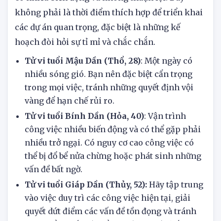
của người tuổi Dần sẽ báo hiệu một ngày có thể
có nhiều biến động và không thuận lợi. Đây
không phải là thời điểm thích hợp để triển khai
các dự án quan trọng, đặc biệt là những kế
hoạch đòi hỏi sự tỉ mỉ và chắc chắn.
Tử vi tuổi Mậu Dần (Thổ, 28)
: Một ngày có
nhiều sóng gió. Bạn nên đặc biệt cẩn trọng
trong mọi việc, tránh những quyết định vội
vàng để hạn chế rủi ro.
Tử vi tuổi Bính Dần (Hỏa, 40)
: Vận trình
công việc nhiều biến động và có thể gặp phải
nhiều trở ngại. Có nguy cơ cao công việc có
thể bị đổ bể nửa chừng hoặc phát sinh những
vấn đề bất ngờ.
Tử vi tuổi Giáp Dần (Thủy, 52):
Hãy tập trung
vào việc duy trì các công việc hiện tại, giải