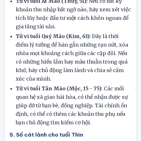
dự phòng cần thiết.
Tử vi tuổi Ất Mão (Thủy, 51):
Nếu có bất kỳ
khoản thu nhập bất ngờ nào, hãy xem xét việc
tích lũy hoặc đầu tư một cách khôn ngoan để
gia tăng tài sản.
Tử vi tuổi Quý Mão (Kim, 63):
Đây là thời
điểm lý tưởng để hàn gắn những rạn nứt, xóa
nhòa mọi khoảng cách giữa các cặp đôi. Nếu
có những hiểu lầm hay mâu thuẫn trong quá
khứ, hãy chủ động làm lành và chia sẻ cảm
xúc của mình.
Tử vi tuổi Tân Mão (Mộc, 15 - 75)
: Các mối
quan hệ xã giao hài hòa, có thể nhận được sự
giúp đỡ từ bạn bè, đồng nghiệp. Tài chính ổn
định, có thể có thêm các khoản thu phụ nếu
bạn chủ động tìm kiếm cơ hội.