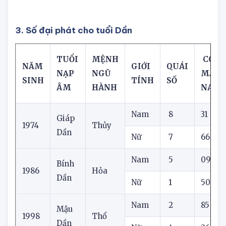
3. Số đại phát cho tuổi Dần
TUỔI
MỆNH
CON 
NĂM
GIỚI
QUÁI
NẠP
NGŨ
MẮN
SINH
TÍNH
SỐ
ÂM
HÀNH
NAY
Nam
8
31
Giáp
1974
Thủy
Dần
Nữ
7
66
Nam
5
09
Bính
1986
Hỏa
Dần
Nữ
1
50