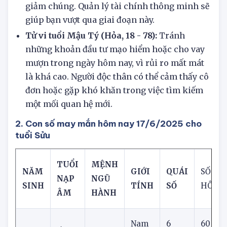
Tử vi tuổi Canh Tý (Thổ, 66):
Nên xem xét lại
các khoản chi tiêu không cần thiết và cắt
giảm chúng. Quản lý tài chính thông minh sẽ
giúp bạn vượt qua giai đoạn này.
Tử vi tuổi Mậu Tý (Hỏa, 18 - 78):
Tránh
những khoản đầu tư mạo hiểm hoặc cho vay
mượn trong ngày hôm nay, vì rủi ro mất mát
là khá cao. Người độc thân có thể cảm thấy cô
đơn hoặc gặp khó khăn trong việc tìm kiếm
một mối quan hệ mới.
2. Con số may mắn hôm nay 17/6/2025 cho
tuổi Sửu
TUỔI
MỆNH
NĂM
GIỚI
QUÁI
SỐ ĐẸ
NẠP
NGŨ
SINH
TÍNH
SỐ
HÔM 
ÂM
HÀNH