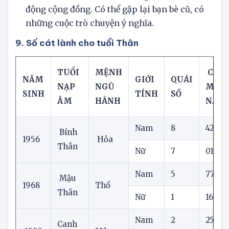
Tử vi tuổi Ất Mùi (Kim, 71)
: Sức khỏe ổn định,
tinh thần vui vẻ, có thể tham gia các hoạt
động cộng đồng. Có thể gặp lại bạn bè cũ, có
những cuộc trò chuyện ý nghĩa.
9. Số cát lành cho tuổi Thân
TUỔI
MỆNH
CON 
NĂM
GIỚI
QUÁI
NẠP
NGŨ
MẮN
SINH
TÍNH
SỐ
ÂM
HÀNH
NAY
Nam
8
42
Bính
1956
Hỏa
Thân
Nữ
7
01
Nam
5
77
Mậu
1968
Thổ
Thân
Nữ
1
16