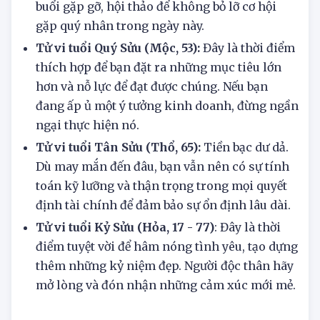
rộng các mối quan hệ xã hội, tham gia các
buổi gặp gỡ, hội thảo để không bỏ lỡ cơ hội
gặp quý nhân trong ngày này.
Tử vi tuổi Quý Sửu (Mộc, 53):
Đây là thời điểm
thích hợp để bạn đặt ra những mục tiêu lớn
hơn và nỗ lực để đạt được chúng. Nếu bạn
đang ấp ủ một ý tưởng kinh doanh, đừng ngần
ngại thực hiện nó.
Tử vi tuổi Tân Sửu (Thổ, 65):
Tiền bạc dư dả.
Dù may mắn đến đâu, bạn vẫn nên có sự tính
toán kỹ lưỡng và thận trọng trong mọi quyết
định tài chính để đảm bảo sự ổn định lâu dài.
Tử vi tuổi Kỷ Sửu (Hỏa, 17 - 77)
: Đây là thời
điểm tuyệt vời để hâm nóng tình yêu, tạo dựng
thêm những kỷ niệm đẹp. Người độc thân hãy
mở lòng và đón nhận những cảm xúc mới mẻ.