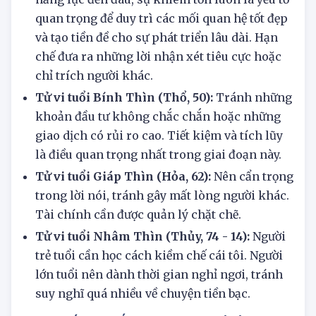
Tử vi tuổi Mậu Thìn (Mộc, 38):
Dù bạn có
năng lực đến đâu, sự khiêm tốn luôn là yếu tố
quan trọng để duy trì các mối quan hệ tốt đẹp
và tạo tiền đề cho sự phát triển lâu dài. Hạn
chế đưa ra những lời nhận xét tiêu cực hoặc
chỉ trích người khác.
Tử vi tuổi Bính Thìn (Thổ, 50):
Tránh những
khoản đầu tư không chắc chắn hoặc những
giao dịch có rủi ro cao. Tiết kiệm và tích lũy
là điều quan trọng nhất trong giai đoạn này.
Tử vi tuổi Giáp Thìn (Hỏa, 62):
Nên cẩn trọng
trong lời nói, tránh gây mất lòng người khác.
Tài chính cần được quản lý chặt chẽ.
Tử vi tuổi Nhâm Thìn (Thủy, 74 - 14):
Người
trẻ tuổi cần học cách kiềm chế cái tôi. Người
lớn tuổi nên dành thời gian nghỉ ngơi, tránh