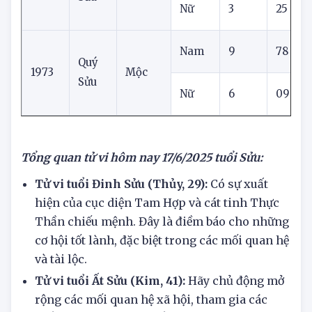
Tân
1961
Thổ
Sửu
Nữ
3
25
Nam
9
78
Quý
1973
Mộc
Sửu
Nữ
6
09
Tổng quan tử vi hôm nay 17/6/2025 tuổi Sửu:
Tử vi tuổi Đinh Sửu (Thủy, 29):
Có sự xuất
hiện của cục diện Tam Hợp và cát tinh Thực
Thần chiếu mệnh. Đây là điềm báo cho những
cơ hội tốt lành, đặc biệt trong các mối quan hệ
và tài lộc.
Tử vi tuổi Ất Sửu (Kim, 41):
Hãy chủ động mở