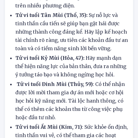
hội mới xuất hiện. Đây là thời điểm lý tưởng để
bạn chủ động nắm bắt và phát triển bản thân
trên nhiều phương diện.
Tử vi tuổi Tân Mùi (Thổ, 35):
Sự nỗ lực và
tinh thần cầu tiến sẽ giúp bạn gặt hái được
những thành công đáng kể. Hãy lập kế hoạch
tài chính rõ ràng, ưu tiên các khoản đầu tư an
toàn và có tiềm năng sinh lời bền vững.
Tử vi tuổi Kỷ Mùi (Hỏa, 47):
Hãy mạnh dạn
thể hiện năng lực của bản thân, đưa ra những
ý tưởng táo bạo và không ngừng học hỏi.
Tử vi tuổi Đinh Mùi (Thủy, 59)
: Có thể nhận
được lời mời tham gia dự án mới hoặc cơ hội
học hỏi kỹ năng mới. Tài lộc hanh thông, có
thể có thêm các khoản thu từ công việc phụ
hoặc đầu tư nhỏ.