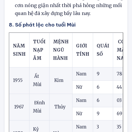
kiểm soát cảm xúc, bình tĩnh và suy nghĩ
trước khi nói hoặc hành động. Đừng để những
cơn nóng giận nhất thời phá hỏng những mối
quan hệ đã xây dựng bấy lâu nay.
8. Số phát lộc cho tuổi Mùi
TUỔI
MỆNH
CON 
NĂM
GIỚI
QUÁI
NẠP
NGŨ
MẮN
SINH
TÍNH
SỐ
ÂM
HÀNH
NAY
Nam
9
78
5
Ất
1955
Kim
Mùi
Nữ
6
44
Nam
6
03
Đinh
1967
Thủy
Mùi
Nữ
9
69