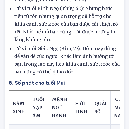
non nớt, thiếu kinh nghiệm, thiếu vốn sống và
năng lực gần như không có đấy.
Tử vi tuổi Bính Ngọ (Thủy, 60): Những bước
tiến từ tốn nhưng quan trọng đã hỗ trợ cho
khía cạnh sức khỏe của bạn được cải thiện rõ
rệt. Nhờ thế mà bạn cũng trút được những lo
lắng không tên.
Tử vi tuổi Giáp Ngọ (Kim, 72): Hôm nay đừng
để vấn đề của người khác làm ảnh hưởng tới
bạn trong lúc này kẻo khía cạnh sức khỏe của
bạn cũng có thể bị lao dốc.
8. Số phát cho tuổi Mùi
TUỔI
MỆNH
CON 
NĂM
GIỚI
QUÁI
NẠP
NGŨ
MẮN
SINH
TÍNH
SỐ
ÂM
HÀNH
NAY