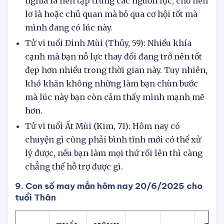
lần nữa mỉm cười với bản mệnh, điều đó có
nghĩa là nên tập trung các nguồn lực, chớ nên
lơ là hoặc chủ quan mà bỏ qua cơ hội tốt mà
mình đang có lúc này.
Tử vi tuổi Đinh Mùi (Thủy, 59): Nhiều khía
cạnh mà bạn nỗ lực thay đổi đang trở nên tốt
đẹp hơn nhiều trong thời gian này. Tuy nhiên,
khó khăn không những làm bạn chùn bước
mà lúc này bạn còn cảm thấy mình mạnh mẽ
hơn.
Tử vi tuổi Ất Mùi (Kim, 71): Hôm nay có
chuyện gì cũng phải bình tĩnh mới có thể xử
lý được, nếu bạn làm mọi thứ rối lên thì càng
chẳng thể hỗ trợ được gì.
9. Con số may mắn hôm nay 20/6/2025 cho
tuổi Thân