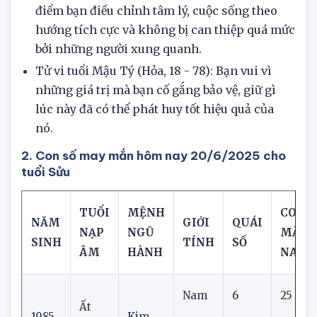
Tử vi tuổi Canh Tý (Thổ, 66): Đây chính là thời
điểm bạn điều chỉnh tâm lý, cuộc sống theo
hướng tích cực và không bị can thiệp quá mức
bởi những người xung quanh.
Tử vi tuổi Mậu Tý (Hỏa, 18 - 78): Bạn vui vì
những giá trị mà bạn cố gắng bảo vệ, giữ gì
lúc này đã có thể phát huy tốt hiệu quả của
nó.
2. Con số may mắn hôm nay 20/6/2025 cho
tuổi Sửu
TUỔI
MỆNH
CON S
NĂM
GIỚI
QUÁI
NẠP
NGŨ
MẮN
SINH
TÍNH
SỐ
ÂM
HÀNH
NAY