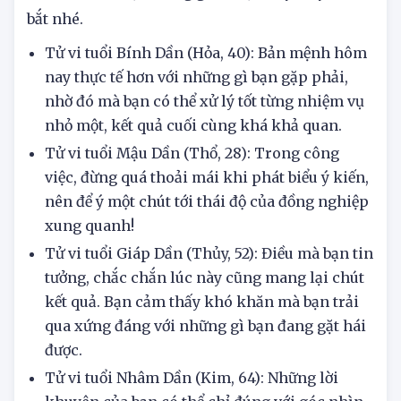
kiếm tiền cho tuổi Dần. Vận may tài chính có thể
mỉm cười với bạn trong giai đoạn này. Hãy nắm
bắt nhé.
Tử vi tuổi Bính Dần (Hỏa, 40): Bản mệnh hôm
nay thực tế hơn với những gì bạn gặp phải,
nhờ đó mà bạn có thể xử lý tốt từng nhiệm vụ
nhỏ một, kết quả cuối cùng khá khả quan.
Tử vi tuổi Mậu Dần (Thổ, 28): Trong công
việc, đừng quá thoải mái khi phát biểu ý kiến,
nên để ý một chút tới thái độ của đồng nghiệp
xung quanh!
Tử vi tuổi Giáp Dần (Thủy, 52): Điều mà bạn tin
tưởng, chắc chắn lúc này cũng mang lại chút
kết quả. Bạn cảm thấy khó khăn mà bạn trải
qua xứng đáng với những gì bạn đang gặt hái
được.