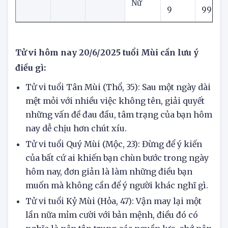
Mộc
2003
Mùi
3
14
Nữ
9
99
Tử vi hôm nay 20/6/2025 tuổi Mùi cần lưu ý
điều gì:
Tử vi tuổi Tân Mùi (Thổ, 35): Sau một ngày dài
mệt mỏi với nhiều việc không tên, giải quyết
những vấn đề đau đầu, tâm trạng của bạn hôm
nay dễ chịu hơn chút xíu.
Tử vi tuổi Quý Mùi (Mộc, 23): Đừng để ý kiến
của bất cứ ai khiến bạn chùn bước trong ngày
hôm nay, đơn giản là làm những điều bạn
muốn mà không cần để ý người khác nghĩ gì.
Tử vi tuổi Kỷ Mùi (Hỏa, 47): Vận may lại một