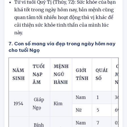
không nên để ý quá tới tiểu tiết.
Tử vi tuổi Quý Tị (Thủy, 72): Sức khỏe của bạn
khá tốt trong ngày hôm nay, bản mệnh cũng
quan tâm tới nhiều hoạt động thú vị khác để
cải thiện sức khỏe tinh thần của mình lúc
này.
7. Con số mang vía đẹp trong ngày hôm nay
cho tuổi Ngọ
TUỔI
MỆNH
CON 
NĂM
GIỚI
QUÁI
NẠP
NGŨ
MẮ
SINH
TÍNH
SỐ
ÂM
HÀNH
NAY
Nam
1
34
Giáp
1954
Kim
Ngọ
Nữ
5
69