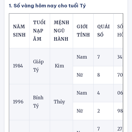
giáp
1. Số vàng hôm nay cho tuổi Tý
TUỔI
MỆNH
NĂM
GIỚI
QUÁI
SỐ ĐẸ
NẠP
NGŨ
SINH
TÍNH
SỐ
HÔM 
ÂM
HÀNH
Nam
7
34
Giáp
1984
Kim
Tý
Nữ
8
70
Nam
4
06
Bính
1996
Thủy
Tý
Nữ
2
98