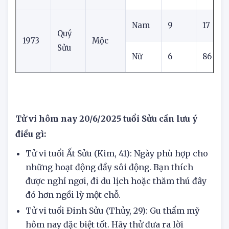
1961
Thổ
Sửu
Nữ
3
32
Nam
9
17
Quý
1973
Mộc
Sửu
Nữ
6
86
1
Tử vi hôm nay 20/6/2025 tuổi Sửu cần lưu ý
điều gì:
Tử vi tuổi Ất Sửu (Kim, 41): Ngày phù hợp cho
những hoạt động đầy sôi động. Bạn thích
được nghỉ ngơi, đi du lịch hoặc thăm thú đây
đó hơn ngồi lỳ một chỗ.