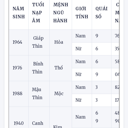
tuổi Thìn
TUỔI
MỆNH
CON 
NĂM
GIỚI
QUÁI
NẠP
NGŨ
MẮN
SINH
TÍNH
SỐ
ÂM
HÀNH
NAY
Nam
9
76
Giáp
1964
Hỏa
Thìn
Nữ
6
35
Nam
6
58
Bính
1976
Thổ
Thìn
Nữ
9
04
Nam
3
82
Mậu
1988
Mộc
Thìn
Nữ
3
17
6
48