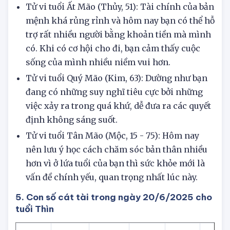
nguyên nhân gốc rễ để loại bỏ nó đi nhé.
Tử vi tuổi Ất Mão (Thủy, 51): Tài chính của bản
mệnh khá rủng rỉnh và hôm nay bạn có thể hỗ
trợ rất nhiều người bằng khoản tiền mà mình
có. Khi có cơ hội cho đi, bạn cảm thấy cuộc
sống của mình nhiều niềm vui hơn.
Tử vi tuổi Quý Mão (Kim, 63): Dường như bạn
đang có những suy nghĩ tiêu cực bởi những
việc xảy ra trong quá khứ, dễ đưa ra các quyết
định không sáng suốt.
Tử vi tuổi Tân Mão (Mộc, 15 - 75): Hôm nay
nên lưu ý học cách chăm sóc bản thân nhiều
hơn vì ở lứa tuổi của bạn thì sức khỏe mới là
vấn đề chính yếu, quan trọng nhất lúc này.
5. Con số cát tài trong ngày 20/6/2025 cho