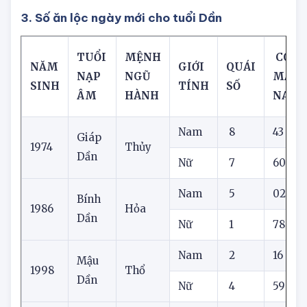
đủ để xua tan những bế tắc hiện hữu thường
trực trong đầu bạn.
3. Số ăn lộc ngày mới cho tuổi Dần
TUỔI
MỆNH
CON 
NĂM
GIỚI
QUÁI
NẠP
NGŨ
MẮN
SINH
TÍNH
SỐ
ÂM
HÀNH
NAY
Nam
8
43
Giáp
1974
Thủy
Dần
Nữ
7
60
Nam
5
02
Bính
1986
Hỏa
Dần
Nữ
1
78
Nam
2
16
Mậu
1998
Thổ