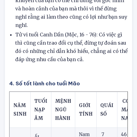
Tử vi tuổi Nhâm Dần (Kim, 64): Những lời
khuyên của bạn có thể chỉ đúng với góc nhìn
và hoàn cảnh của bạn mà thôi vì thế đừng
nghĩ rằng ai làm theo cũng có lợi như bạn suy
nghĩ.
Tử vi tuổi Canh Dần (Mộc, 16 - 76): Có việc gì
thì cũng cần trao đổi cụ thể, đừng tự đoán sau
đó có những chỉ dẫn khó hiểu, chẳng ai có thể
đáp ứng nhu cầu của bạn cả.
4. Số tốt lành cho tuổi Mão
TUỔI
MỆNH
CON 
NĂM
GIỚI
QUÁI
NẠP
NGŨ
MẮN
SINH
TÍNH
SỐ
ÂM
HÀNH
NAY