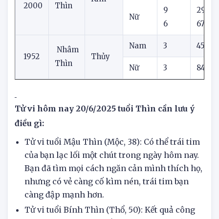
Nam
9
90
1940
Canh
Kim
2000
Thìn
9
29
Nữ
6
67
Nam
3
45
Nhâm
1952
Thủy
Thìn
Nữ
3
84
Tử vi hôm nay 20/6/2025 tuổi Thìn cần lưu ý
điều gì:
Tử vi tuổi Mậu Thìn (Mộc, 38): Có thể trái tim
của bạn lạc lối một chút trong ngày hôm nay.
Bạn đã tìm mọi cách ngăn cản mình thích họ,
nhưng có vẻ càng cố kìm nén, trái tim bạn
càng đập mạnh hơn.