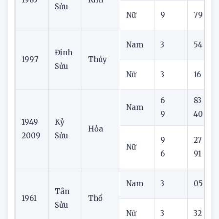
Nam
6
25
Ất
1985
Kim
Sửu
Nữ
9
79
Nam
3
54
Đinh
1997
Thủy
Sửu
Nữ
3
16
6
83
Nam
9
40
1949
Kỷ
Hỏa
2009
Sửu
9
27
1
Nữ
6
91
Nam
3
05
Tân