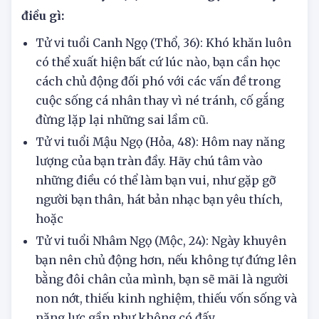
Tử vi hôm nay 20/6/2025 tuổi Ngọ cần lưu ý
điều gì:
Tử vi tuổi Canh Ngọ (Thổ, 36): Khó khăn luôn
có thể xuất hiện bất cứ lúc nào, bạn cần học
cách chủ động đối phó với các vấn đề trong
cuộc sống cá nhân thay vì né tránh, cố gắng
đừng lặp lại những sai lầm cũ.
Tử vi tuổi Mậu Ngọ (Hỏa, 48): Hôm nay năng
lượng của bạn tràn đầy. Hãy chú tâm vào
những điều có thể làm bạn vui, như gặp gỡ
người bạn thân, hát bản nhạc bạn yêu thích,
hoặc
Tử vi tuổi Nhâm Ngọ (Mộc, 24): Ngày khuyên
bạn nên chủ động hơn, nếu không tự đứng lên
bằng đôi chân của mình, bạn sẽ mãi là người