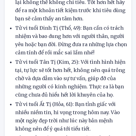
hụt tài sản vì những lý do ngớ ngẩn, nhưng
lại không thể không chi tiêu. Tốt hơn hết hãy
để ra một khoản tiết kiệm trước khi tiêu dùng
bạn sẽ cảm thấy an tâm hơn.
Tử vi tuổi Đinh Tị (Thổ, 49): Bạn cần có trách
nhiệm và bao dung hơn với người thân, người
yêu hoặc bạn đời. Đừng đưa ra những lựa chọn
cảm tính để rồi mắc sai lầm nhé!
Tử vi tuổi Tân Tị (Kim, 25): Với tình hình hiện
tại, tự lực sẽ tốt hơn hết, không nên quá trông
chờ và dựa dẫm vào sự tư vấn, giúp đỡ của
những người có kinh nghiệm. Thực ra là bạn
cũng chưa đủ hiểu hết lời khuyên của họ.
Tử vi tuổi Ất Tị (Hỏa, 61): Bạn tỉnh giấc với
nhiều niềm tin, hi vọng trong hôm nay. Vào
một ngày đẹp trời như lúc này bản mệnh