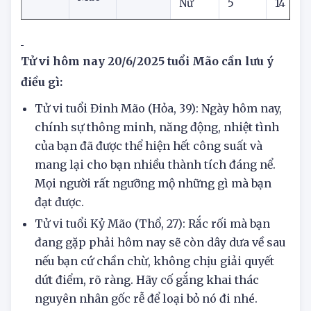
Nam
1
98
Quý
1963
Kim
Mão
Nữ
5
14
Tử vi hôm nay 20/6/2025 tuổi Mão cần lưu ý
điều gì:
Tử vi tuổi Đinh Mão (Hỏa, 39): Ngày hôm nay,
chính sự thông minh, năng động, nhiệt tình
của bạn đã được thể hiện hết công suất và
mang lại cho bạn nhiều thành tích đáng nể.
Mọi người rất ngưỡng mộ những gì mà bạn
đạt được.
Tử vi tuổi Kỷ Mão (Thổ, 27): Rắc rối mà bạn
đang gặp phải hôm nay sẽ còn dây dưa về sau
nếu bạn cứ chần chừ, không chịu giải quyết
dứt điểm, rõ ràng. Hãy cố gắng khai thác