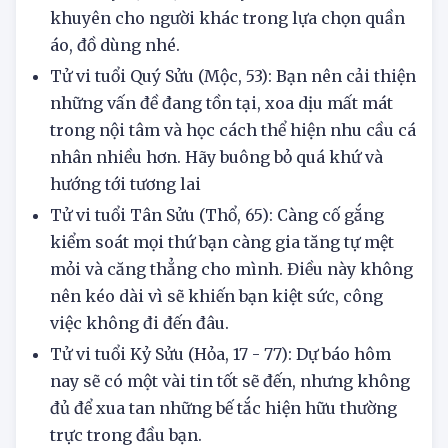
Tử vi tuổi Đinh Sửu (Thủy, 29): Gu thẩm mỹ
hôm nay đặc biệt tốt. Hãy thử đưa ra lời
khuyên cho người khác trong lựa chọn quần
áo, đồ dùng nhé.
Tử vi tuổi Quý Sửu (Mộc, 53): Bạn nên cải thiện
những vấn đề đang tồn tại, xoa dịu mất mát
trong nội tâm và học cách thể hiện nhu cầu cá
nhân nhiều hơn. Hãy buông bỏ quá khứ và
hướng tới tương lai
Tử vi tuổi Tân Sửu (Thổ, 65): Càng cố gắng
kiểm soát mọi thứ bạn càng gia tăng tự mệt
mỏi và căng thẳng cho mình. Điều này không
nên kéo dài vì sẽ khiến bạn kiệt sức, công
việc không đi đến đâu.
Tử vi tuổi Kỷ Sửu (Hỏa, 17 - 77): Dự báo hôm
nay sẽ có một vài tin tốt sẽ đến, nhưng không