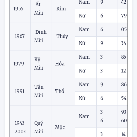
Nam
9
42
Ất
1955
Kim
Mùi
Nữ
6
79
Nam
6
05
Đinh
1967
Thủy
Mùi
Nữ
9
34
Nam
3
85
Kỷ
1979
Hỏa
Mùi
Nữ
3
12
Nam
9
86
Tân
1991
Thổ
Mùi
Nữ
6
54
3
3
93
Nam
6
60
1943
Quý