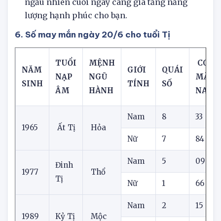
trong hôm nay, thậm chí một cuộc gặp gỡ
ngẫu nhiên cuối ngày càng gia tăng năng
lượng hạnh phúc cho bạn.
6. Số may mắn ngày 20/6 cho tuổi Tị
TUỔI
MỆNH
CON 
NĂM
GIỚI
QUÁI
NẠP
NGŨ
MẮN
SINH
TÍNH
SỐ
ÂM
HÀNH
NAY
Nam
8
33
1965
Ất Tị
Hỏa
Nữ
7
84
Nam
5
09
Đinh
1977
Thổ
Tị
Nữ
1
66