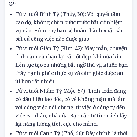
Tử vi hôm nay 20/6/2025 tuổi Tý cần lưu ý điều
gì:
Tử vi tuổi Bính Tý (Thủy, 30): Với quyết tâm
cao độ, không chùn bước trước bất cứ nhiệm
vụ nào. Hôm nay bạn sẽ hoàn thành xuất sắc
bất cứ công việc nào được giao.
Tử vi tuổi Giáp Tý (Kim, 42): May mắn, chuyện
tình cảm của bạn lại rất tốt đẹp, khi nửa kia
liên tục tạo ra những bất ngờ thú vị, khiến bạn
thấy hạnh phúc thực sự và cảm giác được an
ủi hơn rất nhiều.
Tử vi tuổi Nhâm Tý (Mộc, 54): Tinh thần đang
có dấu hiệu lao dốc, có vẻ không mặn mà lắm
với công việc nói chung, từ việc ở công ty đến
việc cá nhân, nhà cửa. Bạn cần tự tìm cách lấy
lại năng lượng tích cực cho mình.