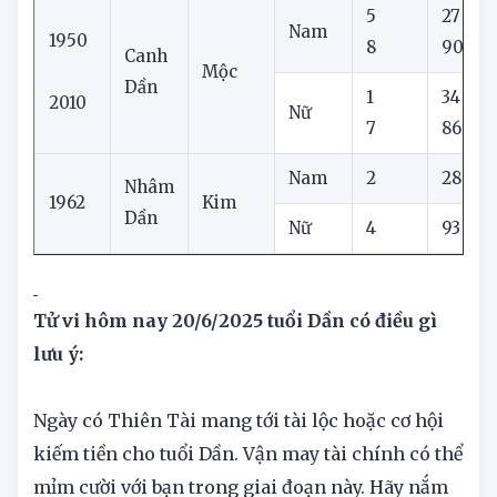
Dần
Nữ
4
59
5
27
Nam
1950
8
90
Canh
Mộc
Dần
1
34
2010
Nữ
7
86
Nam
2
28
Nhâm
1962
Kim
Dần
Nữ
4
93
Tử vi hôm nay 20/6/2025 tuổi Dần có điều gì
lưu ý:
Ngày có Thiên Tài mang tới tài lộc hoặc cơ hội