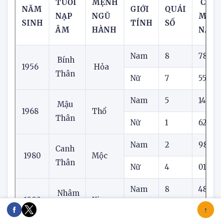
TUỔI
MỆNH
CON 
NĂM
GIỚI
QUÁI
NẠP
NGŨ
MẮN
SINH
TÍNH
SỐ
ÂM
HÀNH
NAY
Nam
8
78
Bính
1956
Hỏa
Thân
Nữ
7
55
Nam
5
14
Mậu
1968
Thổ
Thân
Nữ
1
62
Nam
2
98
Canh
1980
Mộc
Thân
Nữ
4
01
Nam
8
48
Nhâm