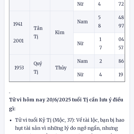
Nam
2
15
1989
Kỷ Tị
Mộc
Nữ
4
72
5
48
Nam
1941
8
97
Tân
Kim
Tị
1
04
2001
Nữ
7
57
Nam
2
86
Quý
1953
Thủy
Tị
Nữ
4
19
Tử vi hôm nay 20/6/2025 tuổi Tị cần lưu ý điều
gì:
Tử vi tuổi Kỷ Tị (Mộc, 37): Về tài lộc, bạn bị hao