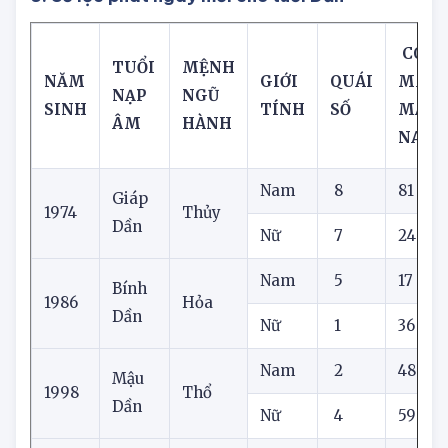
3. Số lộc phát ngày mới cho tuổi Dần
CON 
TUỔI
MỆNH
NĂM
GIỚI
QUÁI
MAY
NẠP
NGŨ
SINH
TÍNH
SỐ
MẮN
ÂM
HÀNH
NAY
Nam
8
81
Giáp
1974
Thủy
Dần
Nữ
7
24
Nam
5
17
Bính
1986
Hỏa
Dần
Nữ
1
36
Nam
2
48
Mậu
1998
Thổ
Dần
Nữ
4
59