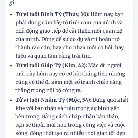
Tử vi hôm nay 22/6/2025 tuổi Tý cần lưu ý điều
gì:
Tử vi tuổi Bính Tý (Thủy, 30):
Hôm nay, bạn
phải dũng cảm bày tỏ tình cảm của mình và
chủ động giao tiếp để cải thiện mối quan hệ
của mình. Đừng để sự do dự và trì hoãn trở
thành rào cản, hãy cho nhau một cơ hội, hãy
hiểu và quan tâm bằng trái tim.
Tử vi tuổi Giáp Tý (Kim, 42):
Mặc dù người
tuổi này hôm nay có cơ hội thăng tiến nhưng
cũng có thể đi kèm một số tranh chấp căng
thẳng trong nội bộ công ty.
Tử vi tuổi Nhâm Tý (Mộc, 54):
Đừng quá khắt
khe với bản thân và trân trọng sự bình yên
bên trong. Bằng cách chấp nhận bản thân,
bạn sẽ thoải mái hơn trong công việc và cuộc