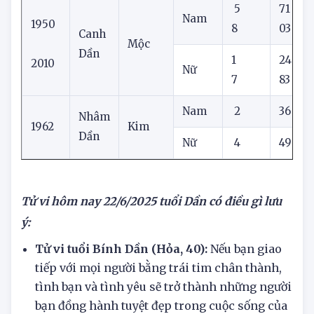
5
71
Nam
1950
8
03
Canh
Mộc
Dần
1
24
2010
Nữ
7
83
Nam
2
36
Nhâm
1962
Kim
Dần
Nữ
4
49
Tử vi hôm nay
22/6/2025
tuổi Dần có điều gì lưu
ý:
Tử vi tuổi Bính Dần (Hỏa, 40):
Nếu bạn giao
tiếp với mọi người bằng trái tim chân thành,
tình bạn và tình yêu sẽ trở thành những người