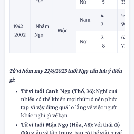
1990
Thổ
Ngọ
Nữ
5
33
4
53
Nam
7
90
1942
Nhâm
Mộc
2002
Ngọ
2
62
Nữ
8
77
Tử vi hôm nay
22/6/2025
tuổi Ngọ cần lưu ý điều
gì:
Tử vi tuổi Canh Ngọ (Thổ, 36):
Nghĩ quá
nhiều có thể khiến mọi thứ trở nên phức
tạp, vì vậy đừng quá lo lắng về việc người
khác nghĩ gì về bạn.
Tử vi tuổi Mậu Ngọ (Hỏa, 48):
Với thái độ