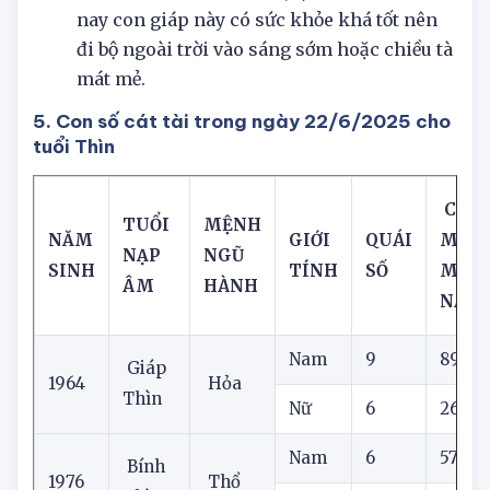
Tử vi tuổi Tân Mão (Mộc, 15 - 75):
Hôm
nay con giáp này có sức khỏe khá tốt nên
đi bộ ngoài trời vào sáng sớm hoặc chiều tà
mát mẻ.
5. Con số cát tài trong ngày 22/6/2025 cho
tuổi Thìn
CON 
TUỔI
MỆNH
NĂM
GIỚI
QUÁI
MAY
NẠP
NGŨ
SINH
TÍNH
SỐ
MẮN
ÂM
HÀNH
NAY
Nam
9
89
Giáp
1964
Hỏa
Thìn
Nữ
6
26
Nam
6
57