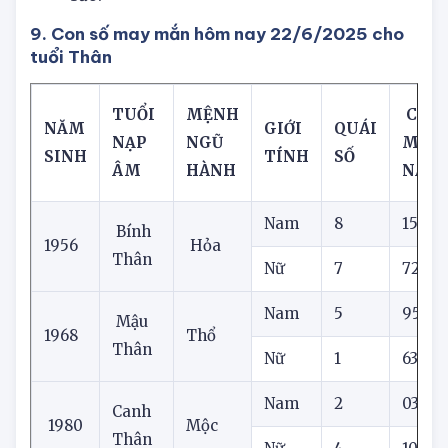
bảo.
9. Con số may mắn hôm nay 22/6/2025 cho
tuổi Thân
TUỔI
MỆNH
CON 
NĂM
GIỚI
QUÁI
NẠP
NGŨ
MẮN
SINH
TÍNH
SỐ
ÂM
HÀNH
NAY
Nam
8
15
Bính
1956
Hỏa
Thân
Nữ
7
72
Nam
5
95
Mậu
1968
Thổ
Thân
Nữ
1
63
Nam
2
03
Canh