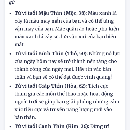
Tử vi hôm nay
22/6/2025
tuổi Thìn cần lưu ý điều
gì:
Tử vi tuổi Mậu Thìn (Mộc, 38):
Màu xanh lá
cây là màu may mắn của bạn và có thể tăng
vận may của bạn. Mặc quần áo hoặc phụ kiện
màu xanh lá cây sẽ đưa vận xui của bạn biến
mất.
Tử vi tuổi Bính Thìn (Thổ, 50):
Những nỗ lực
của ngày hôm nay sẽ trở thành nền tảng cho
thành công của ngày mai. Hãy tin vào bản
thân và bạn sẽ có thể đạt được vinh quang!
Tử vi tuổi Giáp Thìn (Hỏa, 62):
Tích cực
tham gia các môn thể thao hoặc hoạt động
ngoài trời sẽ giúp bạn giải phóng những cảm
xúc tiêu cực và truyền năng lượng mới vào
bản thân.