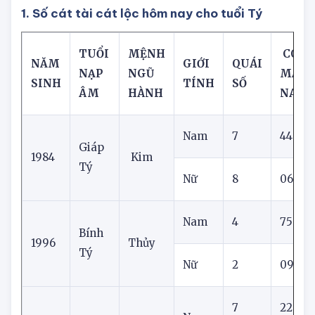
giáp
1. Số cát tài cát lộc hôm nay cho tuổi Tý
TUỔI
MỆNH
CON 
NĂM
GIỚI
QUÁI
NẠP
NGŨ
MẮN 
SINH
TÍNH
SỐ
ÂM
HÀNH
NAY
Nam
7
44
Giáp
1984
Kim
Tý
Nữ
8
06
Nam
4
75
Bính
1996
Thủy
Tý
Nữ
2
09