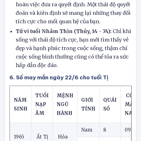
Tử vi tuổi Canh Thìn (Kim, 26):
Đừng trì
hoãn việc đưa ra quyết định. Một thái độ quyết
đoán và kiên định sẽ mang lại những thay đổi
tích cực cho mối quan hệ của bạn.
Tử vi tuổi Nhâm Thìn (Thủy, 14 - 74):
Chỉ khi
sống với thái độ tích cực, bạn mới tìm thấy vẻ
đẹp và hạnh phúc trong cuộc sống, thậm chí
cuộc sống bình thường cũng có thể tỏa ra sức
hấp dẫn độc đáo.
6. Số may mắn ngày 22/6 cho tuổi Tị
TUỔI
MỆNH
CON 
NĂM
GIỚI
QUÁI
NẠP
NGŨ
MẮN
SINH
TÍNH
SỐ
ÂM
HÀNH
NAY
Nam
8
09