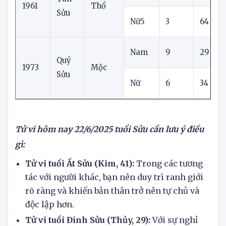
Nam
3
19
Tân
1961
Thổ
Sửu
Nữ5
3
64
3
Nam
9
29
Quý
1973
Mộc
Sửu
Nữ
6
34
4
Tử vi hôm nay
22/6/2025
tuổi Sửu cần lưu ý điều
gì:
Tử vi tuổi Ất Sửu (Kim, 41):
Trong các tương
tác với người khác, bạn nên duy trì ranh giới
rõ ràng và khiến bản thân trở nên tự chủ và
độc lập hơn.