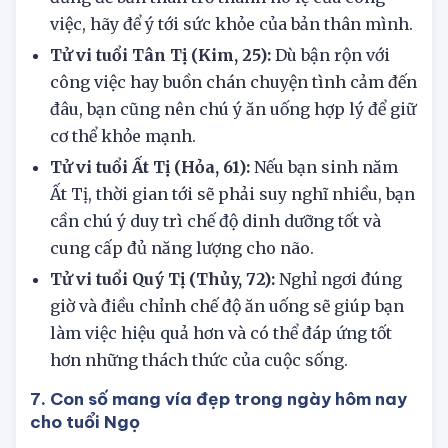
đừng để bản thân trở thành nô lệ của công
việc, hãy để ý tới sức khỏe của bản thân mình.
Tử vi tuổi Tân Tị (Kim, 25):
Dù bận rộn với
công việc hay buồn chán chuyện tình cảm đến
đâu, bạn cũng nên chú ý ăn uống hợp lý để giữ
cơ thể khỏe mạnh.
Tử vi tuổi Ất Tị (Hỏa, 61):
Nếu bạn sinh năm
Ất Tị, thời gian tới sẽ phải suy nghĩ nhiều, bạn
cần chú ý duy trì chế độ dinh dưỡng tốt và
cung cấp đủ năng lượng cho não.
Tử vi tuổi Quý Tị (Thủy, 72):
Nghỉ ngơi đúng
giờ và điều chỉnh chế độ ăn uống sẽ giúp bạn
làm việc hiệu quả hơn và có thể đáp ứng tốt
hơn những thách thức của cuộc sống.
7. Con số mang vía đẹp trong ngày hôm nay