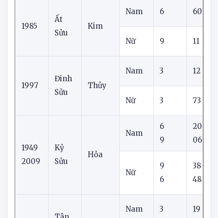
Nam
6
60
Ất
1985
Kim
Sửu
Nữ
9
11
Nam
3
12
Đinh
1997
Thủy
Sửu
Nữ
3
73
6
20
Nam
9
06
3
1949
Kỷ
Hỏa
2009
Sửu
9
38
1
Nữ
6
48