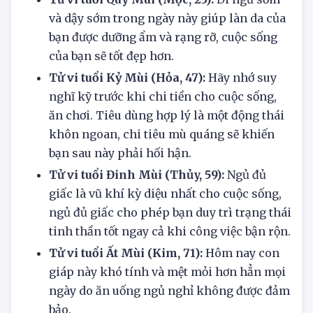
Tử vi tuổi Quý Mùi (Mộc, 23):
Đi ngủ sớm
và dậy sớm trong ngày này giúp làn da của
bạn được dưỡng ẩm và rạng rỡ, cuộc sống
của bạn sẽ tốt đẹp hơn.
Tử vi tuổi Kỷ Mùi (Hỏa, 47):
Hãy nhớ suy
nghĩ kỹ trước khi chi tiền cho cuộc sống,
ăn chơi. Tiêu dùng hợp lý là một động thái
khôn ngoan, chi tiêu mù quáng sẽ khiến
bạn sau này phải hối hận.
Tử vi tuổi Đinh Mùi (Thủy, 59):
Ngủ đủ
giấc là vũ khí kỳ diệu nhất cho cuộc sống,
ngủ đủ giấc cho phép bạn duy trì trạng thái
tinh thần tốt ngay cả khi công việc bận rộn.
Tử vi tuổi Ất Mùi (Kim, 71):
Hôm nay con
giáp này khó tính và mệt mỏi hơn hẳn mọi
ngày do ăn uống ngủ nghỉ không được đảm