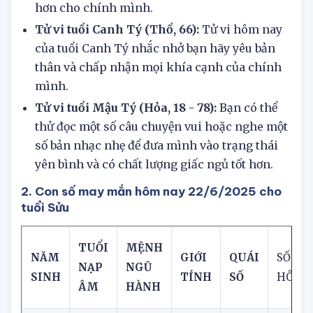
sống, đồng thời tạo ra nhiều thời gian tốt đẹp
hơn cho chính mình.
Tử vi tuổi Canh Tý (Thổ, 66):
Tử vi hôm nay
của tuổi Canh Tý nhắc nhở bạn hãy yêu bản
thân và chấp nhận mọi khía cạnh của chính
mình.
Tử vi tuổi Mậu Tý (Hỏa, 18 - 78):
Bạn có thể
thử đọc một số câu chuyện vui hoặc nghe một
số bản nhạc nhẹ để đưa mình vào trạng thái
yên bình và có chất lượng giấc ngủ tốt hơn.
2. Con số may mắn hôm nay 22/6/2025 cho
tuổi Sửu
TUỔI
MỆNH
NĂM
GIỚI
QUÁI
SỐ ĐẸ
NẠP
NGŨ
SINH
TÍNH
SỐ
HÔM 
ÂM
HÀNH