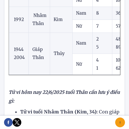
1980
Mộc
Thân
Nữ
4
10
Nam
8
36
Nhâm
1992
Kim
Thân
Nữ
7
57
2
48
Nam
5
89
1944
Giáp
Thủy
2004
Thân
4
10
Nữ
1
62
Tử vi hôm nay
22/6/2025
tuổi Thân cần lưu ý điều
gì:
Tử vi tuổi Nhâm Thân (Kim, 34):
Con giáp
này lúc nào cũng có trăm công nghìn việc