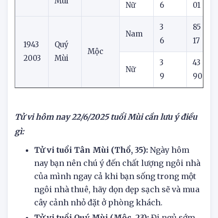
Tân
1991
Thổ
Mùi
Nữ
6
01
3
85
Nam
6
17
1943
Quý
Mộc
2003
Mùi
3
43
Nữ
9
90
Tử vi hôm nay
22/6/2025
tuổi Mùi cần lưu ý điều
gì:
Tử vi tuổi Tân Mùi (Thổ, 35):
Ngày hôm
nay bạn nên chú ý đến chất lượng ngôi nhà
của mình ngay cả khi bạn sống trong một
ngôi nhà thuê, hãy dọn dẹp sạch sẽ và mua
cây cảnh nhỏ đặt ở phòng khách.