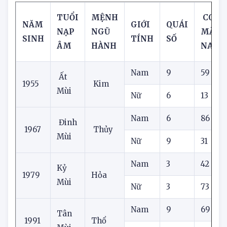
8. Số phát cho tuổi Mùi
TUỔI
MỆNH
CON 
NĂM
GIỚI
QUÁI
NẠP
NGŨ
MẮN
SINH
TÍNH
SỐ
ÂM
HÀNH
NAY
Nam
9
59
Ất
1955
Kim
Mùi
Nữ
6
13
Nam
6
86
Đinh
1967
Thủy
Mùi
Nữ
9
31
Nam
3
42
Kỷ
1979
Hỏa
Mùi
Nữ
3
73
Nam
9
69