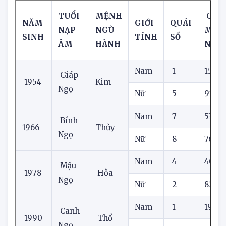
cho tuổi Ngọ
TUỔI
MỆNH
CON 
NĂM
GIỚI
QUÁI
NẠP
NGŨ
MẮ
SINH
TÍNH
SỐ
ÂM
HÀNH
NAY
Nam
1
15
Giáp
1954
Kim
Ngọ
Nữ
5
91
Nam
7
53
Bính
1966
Thủy
Ngọ
Nữ
8
76
Nam
4
40
Mậu
1978
Hỏa
Ngọ
Nữ
2
82
Nam
1
19
Canh