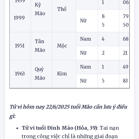
7
48
2
Nam
1939
1
06
5
Kỷ
Thổ
Mão
8
79
1999
Nữ
5
50
Nam
4
68
Tân
1951
Mộc
Mão
Nữ
2
21
Nam
1
49
Quý
1963
Kim
Mão
Nữ
5
83
1
Tử vi hôm nay
22/6/2025
tuổi Mão cần lưu ý điều
gì:
Tử vi tuổi Đinh Mão (Hỏa, 39)
: Tai nạn