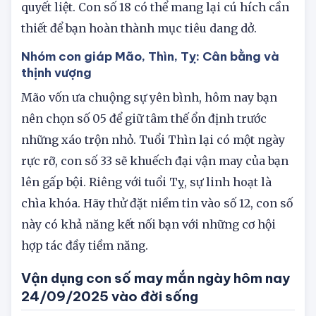
quyết liệt. Con số 18 có thể mang lại cú hích cần
thiết để bạn hoàn thành mục tiêu dang dở.
Nhóm con giáp Mão, Thìn, Tỵ: Cân bằng và
thịnh vượng
Mão vốn ưa chuộng sự yên bình, hôm nay bạn
nên chọn số 05 để giữ tâm thế ổn định trước
những xáo trộn nhỏ. Tuổi Thìn lại có một ngày
rực rỡ, con số 33 sẽ khuếch đại vận may của bạn
lên gấp bội. Riêng với tuổi Tỵ, sự linh hoạt là
chìa khóa. Hãy thử đặt niềm tin vào số 12, con số
này có khả năng kết nối bạn với những cơ hội
hợp tác đầy tiềm năng.
Vận dụng con số may mắn ngày hôm nay
24/09/2025 vào đời sống