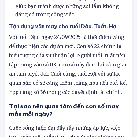
giúp bạn tránh được những sai lầm không
đáng có trong công việc.
Tận dụng vận may cho tuổi Dậu, Tuất, Hợi
Với tuổi Dậu, ngày 24/09/2025 là thời điểm vàng
để thực hiện các dự án mới. Con số 22 chính là
biểu tượng của sự thuận lợi. Người tuổi Tuất nên
tập trung vào số 08, con số này đem lại cảm giác
an tâm tuyệt đối. Cuối cùng, tuổi Hợi với sự lạc
quan sẵn có sẽ càng thêm thăng hoa nếu biết kết
hợp cùng số 36 trong các quyết định tài chính.
Tại sao nên quan tâm đến con số may
mắn mỗi ngày?
Cuộc sống hiện đại đầy rẫy những áp lực, việc
tìm kiếm một niềm tin tích cực như những con