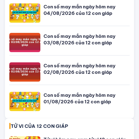
Con số may mắn ngày hôm nay
04/08/2026 của 12 con giáp
Con số may mắn ngày hôm nay
03/08/2026 của 12 con giáp
Con số may mắn ngày hôm nay
02/08/2026 của 12 con giáp
Con số may mắn ngày hôm nay
01/08/2026 của 12 con giáp
TỬ VI CỦA 12 CON GIÁP