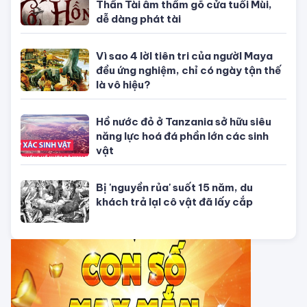
Thần Tài âm thầm gõ cửa tuổi Mùi,
dễ dàng phát tài
Vì sao 4 lờI tiên tri của ngườI Maya
đều ứng nghiệm, chỉ có ngày tận thế
là vô hiệu?
Hồ nước đỏ ở Tanzania sở hữu siêu
năng lực hoá đá phần lớn các sinh
vật
Bị 'nguyền rủa' suốt 15 năm, du
khách trả lạI cô vật đã lấy cắp