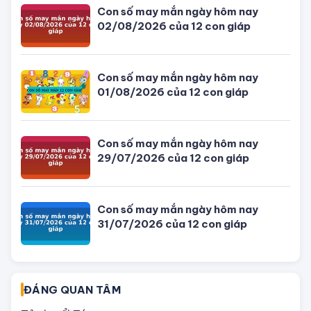
Con số may mắn ngày hôm nay
02/08/2026 của 12 con giáp
Con số may mắn ngày hôm nay
01/08/2026 của 12 con giáp
Con số may mắn ngày hôm nay
29/07/2026 của 12 con giáp
Con số may mắn ngày hôm nay
31/07/2026 của 12 con giáp
ĐÁNG QUAN TÂM