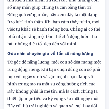
số may mắn giúp chúng ta cân bằng tâm trí.
Đừng quá cứng nhắc, hãy xem đây là một dạng
"trợ lực" tinh thần. Khi bạn cảm thấy tự tin, mọi
việc tự khắc sẽ hanh thông hơn. Chẳng ai có thể
phủ nhận rằng một tâm thế chủ động luôn thu
hút những điều tốt đẹp đến với mình.
Góc nhìn chuyên gia về tần số năng lượng
Từ góc độ năng lượng, mỗi con số đều mang một
rung động riêng. Khi bạn chọn đúng con số phù
hợp với ngày sinh và vận mệnh, bạn đang vô
hình trung tạo ra một sự cộng hưởng tích cực.
Đây không phải là mê tín, mà là cách chúng ta
thiết lập mục tiêu và kỳ vọng vào một ngày mới.
Hãy cứ thử trải nghiệm và quan sát sự thay đổi