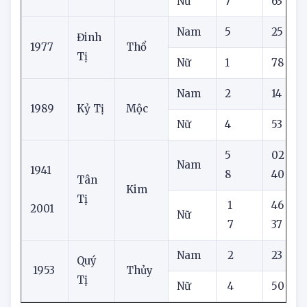
1965
Ất Tị
Hỏa
Nữ
7
63
1
Nam
5
25
Đinh
1977
Thổ
Tị
Nữ
1
78
Nam
2
14
1989
Kỷ Tị
Mộc
Nữ
4
53
5
02
Nam
1941
8
40
3
Tân
Kim
Tị
1
46
0
2001
Nữ
7
37
Nam
2
23
Quý
1953
Thủy