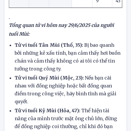
2003
Mùi
3
68
Nữ
9
43
5
Tổng quan tử vi hôm nay
29/6/2025 của người
tuổi Mùi:
Tử vi tuổi Tân Mùi (Thổ, 35):
Bị bao quanh
bởi những kẻ xấu tính, bạn cảm thấy hơi buồn
chán và cảm thấy không có ai tôi có thể tin
tưởng trong công ty.
Tử vi tuổi Quý Mùi (Mộc, 23):
Nếu bạn cãi
nhau với đồng nghiệp hoặc bất đồng quan
điểm trong công việc, hãy bình tĩnh mà giải
quyết.
Tử vi tuổi Kỷ Mùi (Hỏa, 47):
Thể hiện tài
năng của mình trước mặt ông chủ lớn, đừng