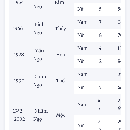
Nam
1
06
Giáp
1954
Kim
Ngọ
Nữ
5
58
Nam
7
04
Bính
1966
Thủy
Ngọ
Nữ
8
70
Nam
4
16
Mậu
1978
Hỏa
Ngọ
Nữ
2
84
Nam
1
25
Canh
1990
Thổ
Ngọ
Nữ
5
44
4
27
Nam
7
65
1942
Nhâm
Mộc