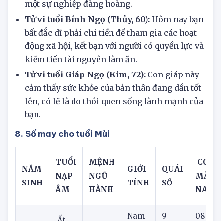
không chỉ có thể kiếm tiền mà còn có thể có
một sự nghiệp đàng hoàng.
Tử vi tuổi Bính Ngọ (Thủy, 60):
Hôm nay bạn
bất đắc dĩ phải chi tiền để tham gia các hoạt
động xã hội, kết bạn với người có quyền lực và
kiếm tiền tài nguyên làm ăn.
Tử vi tuổi Giáp Ngọ (Kim, 72):
Con giáp này
cảm thấy sức khỏe của bản thân đang dần tốt
lên, có lẽ là do thói quen sống lành mạnh của
bạn.
8. Số may cho tuổi Mùi
TUỔI
MỆNH
CON 
NĂM
GIỚI
QUÁI
NẠP
NGŨ
MẮN
SINH
TÍNH
SỐ
ÂM
HÀNH
NAY