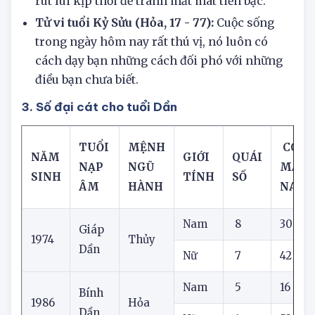
ngào, bạn nên ắng nghe trực giác của mình và
rút lui kịp thời để tránh mất mát tiền bạc.
Tử vi tuổi Kỷ Sửu (Hỏa, 17 - 77):
Cuộc sống
trong ngày hôm nay rất thú vị, nó luôn có
cách dạy bạn những cách đối phó với những
điều bạn chưa biết.
3. Số đại cát cho tuổi Dần
TUỔI
MỆNH
CON 
NĂM
GIỚI
QUÁI
NẠP
NGŨ
MẮN
SINH
TÍNH
SỐ
ÂM
HÀNH
NAY
Nam
8
30
Giáp
1974
Thủy
Dần
Nữ
7
42