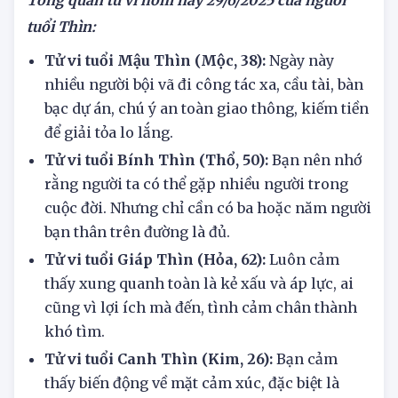
Tổng quan tử vi hôm nay
29/6/2025 của người
tuổi Thìn:
Tử vi tuổi Mậu Thìn (Mộc, 38):
Ngày này
nhiều người bội vã đi công tác xa, cầu tài, bàn
bạc dự án, chú ý an toàn giao thông, kiếm tiền
để giải tỏa lo lắng.
Tử vi tuổi Bính Thìn (Thổ, 50):
Bạn nên nhớ
rằng người ta có thể gặp nhiều người trong
cuộc đời. Nhưng chỉ cần có ba hoặc năm người
bạn thân trên đường là đủ.
Tử vi tuổi Giáp Thìn (Hỏa, 62):
Luôn cảm
thấy xung quanh toàn là kẻ xấu và áp lực, ai
cũng vì lợi ích mà đến, tình cảm chân thành
khó tìm.
Tử vi tuổi Canh Thìn (Kim, 26):
Bạn cảm