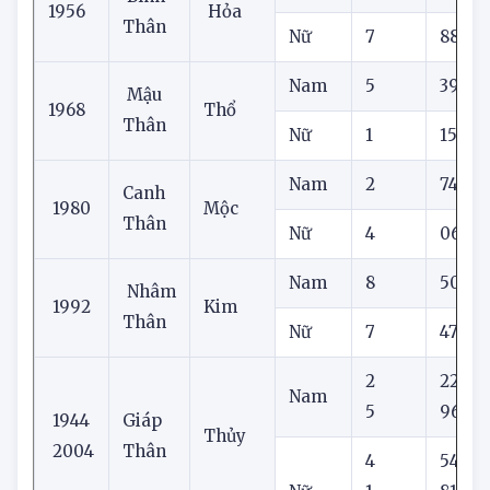
Nam
8
60
Bính
1956
Hỏa
Thân
Nữ
7
88
Nam
5
39
Mậu
1968
Thổ
Thân
Nữ
1
15
Nam
2
74
Canh
1980
Mộc
Thân
Nữ
4
06
Nam
8
50
Nhâm
1992
Kim
Thân
Nữ
7
47
2
22
Nam
5
96
1944
Giáp
Thủy