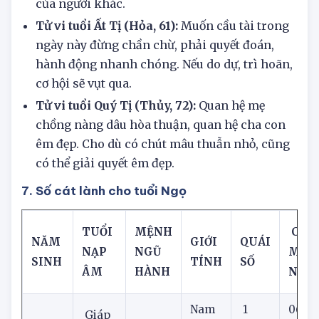
để tránh làm tổn thương trái tim mong manh
của người khác.
Tử vi tuổi Ất Tị (Hỏa, 61):
Muốn cầu tài trong
ngày này đừng chần chừ, phải quyết đoán,
hành động nhanh chóng. Nếu do dự, trì hoãn,
cơ hội sẽ vụt qua.
Tử vi tuổi Quý Tị (Thủy, 72):
Quan hệ mẹ
chồng nàng dâu hòa thuận, quan hệ cha con
êm đẹp. Cho dù có chút mâu thuẫn nhỏ, cũng
có thể giải quyết êm đẹp.
7. Số cát lành cho tuổi Ngọ
TUỔI
MỆNH
CON 
NĂM
GIỚI
QUÁI
NẠP
NGŨ
MẮ
SINH
TÍNH
SỐ
ÂM
HÀNH
NAY