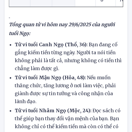
2002
Ngọ
2
29
Nữ
8
78
Tổng quan tử vi hôm nay
29/6/2025 của người
tuổi Ngọ:
Tử vi tuổi Canh Ngọ (Thổ, 36):
Bạn đang cố
gắng kiếm tiền từng ngày. Người ta nói tiền
không phải là tất cả, nhưng không có tiền thì
chẳng làm được gì.
Tử vi tuổi Mậu Ngọ (Hỏa, 48):
Nếu muốn
thăng chức, tăng lương ở nơi làm việc, phải
giành được sự tin tưởng và công nhận của
lãnh đạo.
Tử vi tuổi Nhâm Ngọ (Mộc, 24):
Đọc sách có
thể giúp bạn thay đổi vận mệnh của bạn. Bạn