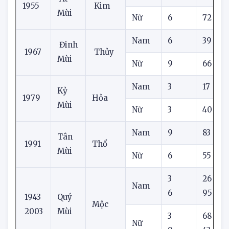
Nam
9
08
3
Ất
1955
Kim
Mùi
Nữ
6
72
Nam
6
39
Đinh
1967
Thủy
Mùi
Nữ
9
66
Nam
3
17
Kỷ
1979
Hỏa
Mùi
Nữ
3
40
Nam
9
83
1
Tân
1991
Thổ
Mùi
Nữ
6
55
3
26
Nam
6
95
2
1943
Quý
Mộc