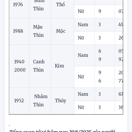
Nam
6
36
Bính
1976
Thổ
Thìn
Nữ
9
07
Nam
3
49
Mậu
1988
Mộc
Thìn
Nữ
3
26
6
05
Nam
9
92
1940
Canh
Kim
2000
Thìn
9
20
Nữ
6
77
Nam
3
67
Nhâm
1952
Thủy
Thìn
Nữ
3
36