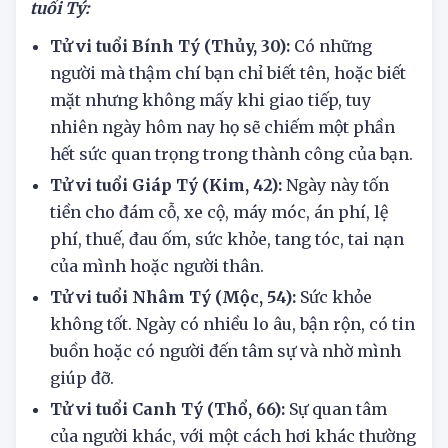
Tổng quan tử vi hôm nay 29/6/2025 của người
tuổi Tý:
Tử vi tuổi Bính Tý (Thủy, 30):
Có những
người mà thậm chí bạn chỉ biết tên, hoặc biết
mặt nhưng không mấy khi giao tiếp, tuy
nhiên ngày hôm nay họ sẽ chiếm một phần
hết sức quan trọng trong thành công của bạn.
Tử vi tuổi Giáp Tý (Kim, 42):
Ngày này tốn
tiền cho đám cỗ, xe cộ, máy móc, án phí, lệ
phí, thuế, đau ốm, sức khỏe, tang tóc, tai nạn
của mình hoặc người thân.
Tử vi tuổi Nhâm Tý (Mộc, 54):
Sức khỏe
không tốt. Ngày có nhiều lo âu, bận rộn, có tin
buồn hoặc có người đến tâm sự và nhờ mình
giúp đỡ.