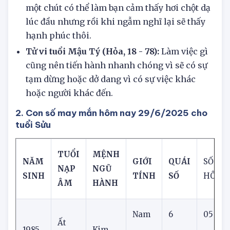
Tử vi tuổi Canh Tý (Thổ, 66):
Sự quan tâm
của người khác, với một cách hơi khác thường
một chút có thể làm bạn cảm thấy hơi chột dạ
lúc đầu nhưng rồi khi ngẫm nghĩ lại sẽ thấy
hạnh phúc thôi.
Tử vi tuổi Mậu Tý (Hỏa, 18 - 78):
Làm việc gì
cũng nên tiến hành nhanh chóng vì sẽ có sự
tạm dừng hoặc dở dang vì có sự việc khác
hoặc người khác đến.
2. Con số may mắn hôm nay 29/6/2025 cho
tuổi Sửu
TUỔI
MỆNH
NĂM
GIỚI
QUÁI
SỐ ĐẸ
NẠP
NGŨ
SINH
TÍNH
SỐ
HÔM 
ÂM
HÀNH