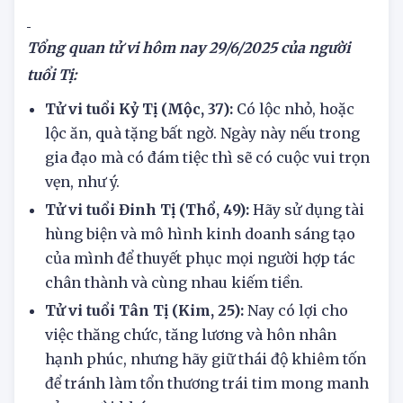
Tị
Nữ
4
50
Tổng quan tử vi hôm nay
29/6/2025 của người
tuổi Tị:
Tử vi tuổi Kỷ Tị (Mộc, 37):
Có lộc nhỏ, hoặc
lộc ăn, quà tặng bất ngờ. Ngày này nếu trong
gia đạo mà có đám tiệc thì sẽ có cuộc vui trọn
vẹn, như ý.
Tử vi tuổi Đinh Tị (Thổ, 49):
Hãy sử dụng tài
hùng biện và mô hình kinh doanh sáng tạo
của mình để thuyết phục mọi người hợp tác
chân thành và cùng nhau kiếm tiền.
Tử vi tuổi Tân Tị (Kim, 25):
Nay có lợi cho
việc thăng chức, tăng lương và hôn nhân
hạnh phúc, nhưng hãy giữ thái độ khiêm tốn