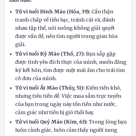
Tổng quan tử vi hôm nay
29/6/2025 của người
tuổi Mão:
Tử vi tuổi Đinh Mão (Hỏa, 39):
Cẩn thận
tranh chấp về tiền bạc, tránh cãi vã, đánh
nhau tập thể, nói suông không giải quyết
được vấn đề, nên tìm người trung gian hòa
giải.
Tử vi tuổi Kỷ Mão (Thổ, 27):
Bạn sắp gặp
được tình yêu đích thực của mình, muốn đăng
ký kết hôn, tìm được một mái ấm cho trái tim
cô đơn của mình.
Tử vi tuổi Ất Mão (Thủy, 51):
Kiếm tiền khó,
nhưng tiêu tiền dễ. Việc mua sắm trực tuyến
của bạn trong ngày này tốn tiền như nước,
cảm giác như tiền bị gió thổi bay.
Tử vi tuổi Quý Mão (Kim, 63):
Trong lòng bạn