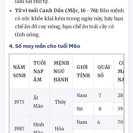
năng nên bộc lộ, tiền tài nên ẩn giấu. Đừng
làm sai thứ tự.
Tử vi tuổi Canh Dần (Mộc, 16 - 76):
Bản mệnh
có sức khỏe khá kém trong ngày này, hãy hạn
chế ăn đồ cay nóng, hạn chế ăn trái cây có
tính nóng.
4. Số may mắn cho tuổi Mão
TUỔI
MỆNH
CON 
NĂM
GIỚI
QUÁI
NẠP
NGŨ
MẮN
SINH
TÍNH
SỐ
ÂM
HÀNH
NAY
Nam
7
28
Ất
1975
Thủy
Mão
Nữ
8
39