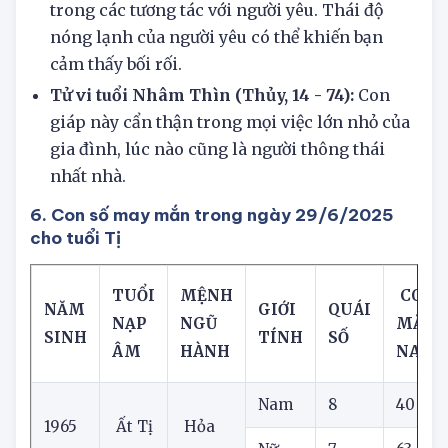
thấy biến động về mặt cảm xúc, đặc biệt là
trong các tương tác với người yêu. Thái độ
nóng lạnh của người yêu có thể khiến bạn
cảm thấy bối rối.
Tử vi tuổi Nhâm Thìn (Thủy, 14 - 74):
Con
giáp này cẩn thận trong mọi việc lớn nhỏ của
gia đình, lúc nào cũng là người thông thái
nhất nhà.
6. Con số may mắn trong ngày 29/6/2025
cho tuổi Tị
TUỔI
MỆNH
CON 
NĂM
GIỚI
QUÁI
NẠP
NGŨ
MẮN
SINH
TÍNH
SỐ
ÂM
HÀNH
NAY
Nam
8
40