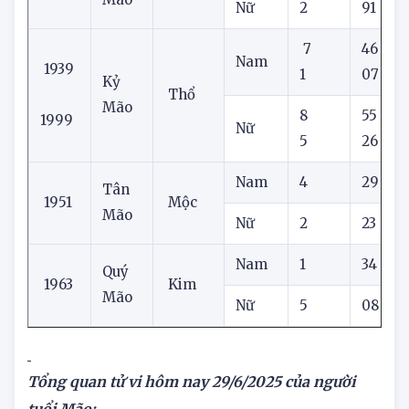
Nam
4
70
Đinh
1987
Hỏa
Mão
Nữ
2
91
7
46
Nam
1939
1
07
Kỷ
Thổ
Mão
8
55
1999
Nữ
5
26
3
Nam
4
29
Tân
1951
Mộc
Mão
Nữ
2
23
Nam
1
34
Quý
1963
Kim
Mão
Nữ
5
08