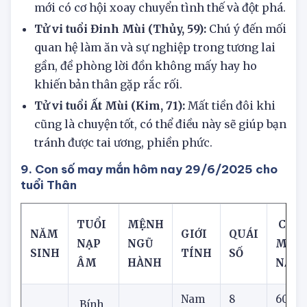
để đồng nghiệp coi thường, chỉ khi đó bạn
mới có cơ hội xoay chuyển tình thế và đột phá.
Tử vi tuổi Đinh Mùi (Thủy, 59):
Chú ý đến mối
quan hệ làm ăn và sự nghiệp trong tương lai
gần, đề phòng lời đồn không mấy hay ho
khiến bản thân gặp rắc rối.
Tử vi tuổi Ất Mùi (Kim, 71):
Mất tiền đôi khi
cũng là chuyện tốt, có thể điều này sẽ giúp bạn
tránh được tai ương, phiền phức.
9. Con số may mắn hôm nay 29/6/2025 cho
tuổi Thân
TUỔI
MỆNH
CON 
NĂM
GIỚI
QUÁI
NẠP
NGŨ
MẮN
SINH
TÍNH
SỐ
ÂM
HÀNH
NAY