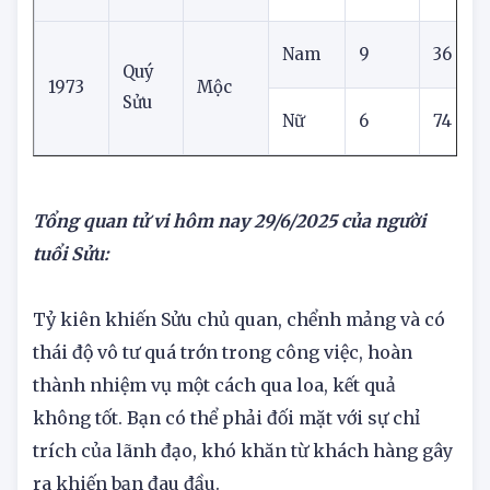
1961
Thổ
Sửu
Nữ
3
57
Nam
9
36
4
Quý
1973
Mộc
Sửu
Nữ
6
74
Tổng quan tử vi hôm nay
29/6/2025 của người
tuổi Sửu:
Tỷ kiên khiến Sửu chủ quan, chểnh mảng và có
thái độ vô tư quá trớn trong công việc, hoàn
thành nhiệm vụ một cách qua loa, kết quả
không tốt. Bạn có thể phải đối mặt với sự chỉ