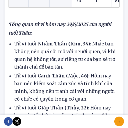
2004
Thân
4
54
Nữ
1
81
Tổng quan tử vi hôm nay
29/6/2025 của người
tuổi Thân:
Tử vi tuổi Nhâm Thân (Kim, 34):
Nhắc bạn
không nên quá cởi mở với người quen, vì khi
quan hệ không tốt, sự riêng tư của bạn sẽ trở
thành chủ đề bàn tán.
Tử vi tuổi Canh Thân (Mộc, 46):
Hôm nay
bạn nên kiểm soát cảm xúc và tính khí của
mình, không nên tranh cãi với những người
có chức có quyền trong cơ quan.
Tử vi tuổi Giáp Thân (Thủy, 22):
Hôm nay
bạn nên tổ chức ăn uống, trò chuyện với bạn