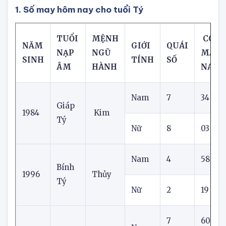
giáp
1. Số may hôm nay cho tuổi Tý
TUỔI
MỆNH
CON 
NĂM
GIỚI
QUÁI
NẠP
NGŨ
MẮN 
SINH
TÍNH
SỐ
ÂM
HÀNH
NAY
Nam
7
34
Giáp
1984
Kim
Tý
Nữ
8
03
Nam
4
58
Bính
1996
Thủy
Tý
Nữ
2
19