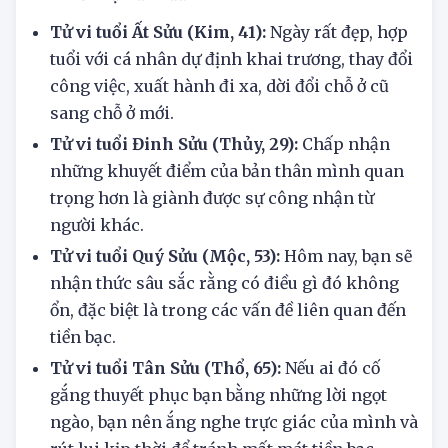
trích của lãnh đạo, khó khăn từ khách hàng gây
ra khiến bạn đau đầu.
Tử vi tuổi Ất Sửu (Kim, 41):
Ngày rất đẹp, hợp
tuổi với cá nhân dự định khai trương, thay đổi
công việc, xuất hành đi xa, dời đổi chỗ ở cũ
sang chỗ ở mới.
Tử vi tuổi Đinh Sửu (Thủy, 29):
Chấp nhận
những khuyết điểm của bản thân mình quan
trọng hơn là giành được sự công nhận từ
người khác.
Tử vi tuổi Quý Sửu (Mộc, 53):
Hôm nay, bạn sẽ
nhận thức sâu sắc rằng có điều gì đó không
ổn, đặc biệt là trong các vấn đề liên quan đến
tiền bạc.
Tử vi tuổi Tân Sửu (Thổ, 65):
Nếu ai đó cố
gắng thuyết phục bạn bằng những lời ngọt