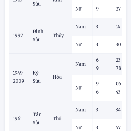
Nam
6
05
5
Ất
1985
Kim
Sửu
Nữ
9
27
0
Nam
3
14
Đinh
1997
Thủy
Sửu
Nữ
3
30
6
23
Nam
9
78
1949
Kỷ
Hỏa
2009
Sửu
9
05
Nữ
6
43
Nam
3
34
Tân