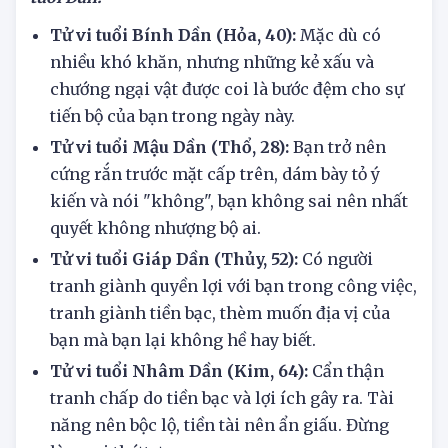
Tổng quan tử vi hôm nay
29/6/2025 của người
tuổi Dần:
Tử vi tuổi Bính Dần (Hỏa, 40):
Mặc dù có
nhiều khó khăn, nhưng những kẻ xấu và
chướng ngại vật được coi là bước đệm cho sự
tiến bộ của bạn trong ngày này.
Tử vi tuổi Mậu Dần (Thổ, 28):
Bạn trở nên
cứng rắn trước mặt cấp trên, dám bày tỏ ý
kiến ​​và nói "không", bạn không sai nên nhất
quyết không nhượng bộ ai.
Tử vi tuổi Giáp Dần (Thủy, 52):
Có người
tranh giành quyền lợi với bạn trong công việc,
tranh giành tiền bạc, thèm muốn địa vị của
bạn mà bạn lại không hề hay biết.
Tử vi tuổi Nhâm Dần (Kim, 64):
Cẩn thận
tranh chấp do tiền bạc và lợi ích gây ra. Tài