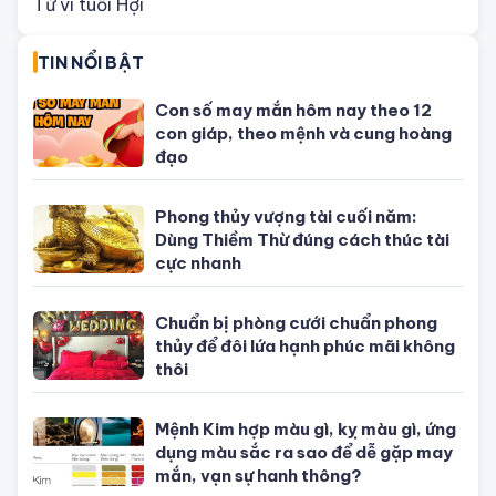
Tử vi tuổi Hợi
TIN NỔI BẬT
Con số may mắn hôm nay theo 12
con giáp, theo mệnh và cung hoàng
đạo
Phong thủy vượng tài cuối năm:
Dùng Thiềm Thừ đúng cách thúc tài
cực nhanh
Chuẩn bị phòng cưới chuẩn phong
thủy để đôi lứa hạnh phúc mãi không
thôi
Mệnh Kim hợp màu gì, kỵ màu gì, ứng
dụng màu sắc ra sao để dễ gặp may
mắn, vạn sự hanh thông?