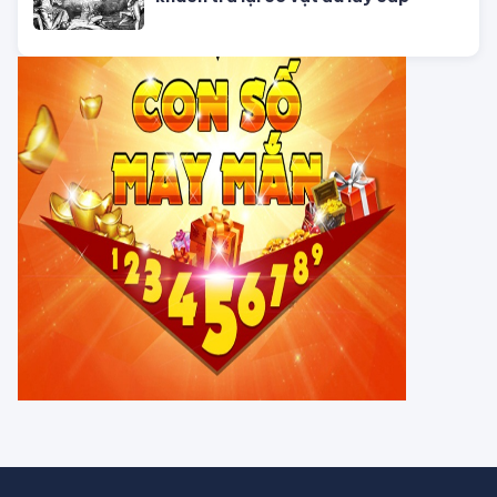
trong chi tiêu
CHUYỆN TÂM LINH
Tháng 7 Cô hồn đâu chỉ có vận xui,
Thần Tài âm thầm gõ cửa tuổi Mùi,
dễ dàng phát tài
Vì sao 4 lờI tiên tri của ngườI Maya
đều ứng nghiệm, chỉ có ngày tận thế
là vô hiệu?
Hồ nước đỏ ở Tanzania sở hữu siêu
năng lực hoá đá phần lớn các sinh
vật
Bị 'nguyền rủa' suốt 15 năm, du
khách trả lạI cô vật đã lấy cắp