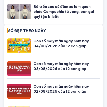
TIN MỚI NHẤT
Con số may mắn ngày hôm nay
04/08/2026 của 12 con giáp
Giờ đẹp, giờ tốt xấu ngày hôm nay
04/08/2026 - Lịch âm dương hôm
nay
Tử vi hôm nay, xem tử vi 12 con giáp
hôm nay ngày 5/8/2026: Tuổi Thân
công việc cần kiên nhẫn
Đang ngồi nhậu thì thanh niên (áo
xanh) cầm ✂️ tiễn bạn nhậu đi gặp
ông bà