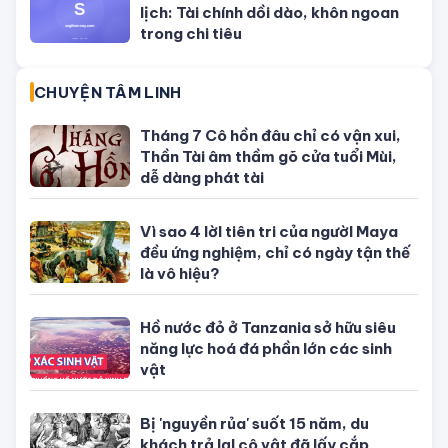
01/08/2026 của 12 con giáp
TỬ VI CỦA 12 CON GIÁP
Tử vi hôm nay, xem tử vi 12 con giáp
hôm nay ngày 5/8/2026: Tuổi Thân
công việc cần kiên nhẫn
Tử vi 12 cung hoàng đạo Thứ Sáu
ngày 31/7/2026: Song Tử tràn đầy
năng lượng
Tử vi hôm nay, xem tử vi 12 con giáp
hôm nay ngày 31/7/2026: Tuổi Tỵ
công việc thịnh vượng
Tử vi tháng 8/2026 tuổi Thân âm
lịch: Tài chính dồi dào, khôn ngoan