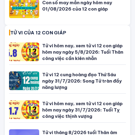
Bỏ trốn sau cú đâm xe làm quan
chức Campuchia tử vong, con gái
quý tộc bị bắt
SỐ ĐẸP THEO NGÀY
Con số may mắn ngày hôm nay
04/08/2026 của 12 con giáp
Con số may mắn ngày hôm nay
03/08/2026 của 12 con giáp
Con số may mắn ngày hôm nay
02/08/2026 của 12 con giáp
Con số may mắn ngày hôm nay