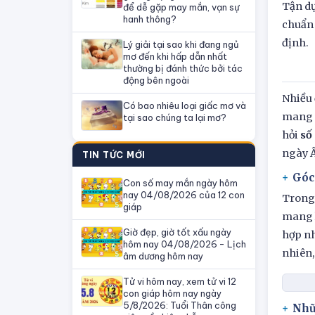
Tận dụ
để dễ gặp may mắn, vạn sự
hanh thông?
chuẩn 
định.
Lý giải tại sao khi đang ngủ
mơ đến khi hấp dẫn nhất
thường bị đánh thức bởi tác
động bên ngoài
Nhiều 
Có bao nhiêu loại giấc mơ và
mang t
tại sao chúng ta lại mơ?
hỏi
số
ngày Ấ
TIN TỨC MỚI
Góc
Con số may mắn ngày hôm
nay 04/08/2026 của 12 con
Trong 
giáp
mang l
Giờ đẹp, giờ tốt xấu ngày
hợp nh
hôm nay 04/08/2026 - Lịch
nhiên,
âm dương hôm nay
Tử vi hôm nay, xem tử vi 12
con giáp hôm nay ngày
5/8/2026: Tuổi Thân công
Nhữ