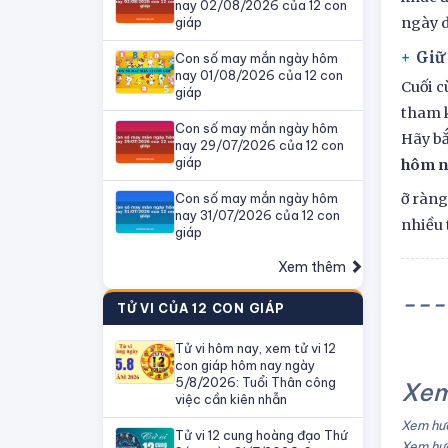
nay 02/08/2026 của 12 con
giáp
ngày d
Giữ
Con số may mắn ngày hôm
nay 01/08/2026 của 12 con
Cuối c
giáp
tham k
Con số may mắn ngày hôm
Hãy bắ
nay 29/07/2026 của 12 con
giáp
hôm n
Con số may mắn ngày hôm
ỡ ràng
nay 31/07/2026 của 12 con
nhiều 
giáp
Xem thêm
---
TỬ VI CỦA 12 CON GIÁP
Tử vi hôm nay, xem tử vi 12
con giáp hôm nay ngày
5/8/2026: Tuổi Thân công
Xem
việc cần kiên nhẫn
Xem hướ
Tử vi 12 cung hoàng đạo Thứ
Xem hướ