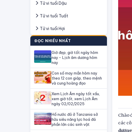
Tử vi tuổi Dậu
Tử vi tuổi Tuất
Tử vi tuổi Hợi
ĐỌC NHIỀU NHẤT
Giờ đẹp, giờ tốt ngày hôm
nay - Lịch âm dương hôm
nay
Con số may mắn hôm nay
theo 12 con giáp, theo mệnh
và cung hoàng đạo
Xem Lịch Âm ngày tốt xấu,
xem giờ tốt, xem Lịch Âm
ngày 02/02/2025
Hồ nước đỏ ở Tanzania sở
Chào đ
hữu siêu năng lực hoá đá
các cô
phần lớn các sinh vật
dương