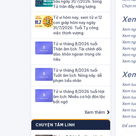
Sáu ngày 31/7/2026: Song
Chọn mà
Tử tràn đầy năng lượng
Xem
Tử vi hôm nay, xem tử vi 12
con giáp hôm nay ngày
31/7/2026: Tuổi Tỵ công
Xem ngà
việc thịnh vượng
Xem ngà
Xem ngà
Tử vi tháng 8/2026 tuổi
Xem ngà
Thân âm lịch: Tài chính dồi
dào, khôn ngoan trong chi
Xem ngà
tiêu
Xem ngà
Tử vi tháng 8/2026 tuổi
Xem
Tuất âm lịch: Nóng nảy, dễ
phạm tiểu nhân
Xem tuổ
Xem tuổ
Tử vi tháng 8/2026 tuổi Hợi
âm lịch: Nhiều cơ hội đón lộc
Xem tuổ
bất ngờ
Xem tuổ
Xem tuổ
Xem thêm
Xem tuổ
CHUYỆN TÂM LINH
Để xem 