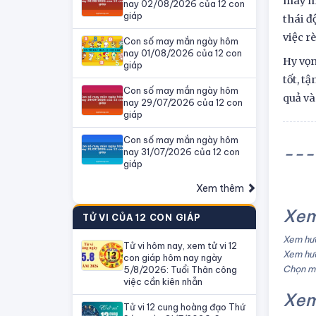
may mắ
nay 02/08/2026 của 12 con
giáp
thái đ
việc r
Con số may mắn ngày hôm
nay 01/08/2026 của 12 con
Hy vọn
giáp
tốt, t
Con số may mắn ngày hôm
quả và
nay 29/07/2026 của 12 con
giáp
Con số may mắn ngày hôm
---
nay 31/07/2026 của 12 con
giáp
Xem thêm
Xem
TỬ VI CỦA 12 CON GIÁP
Xem hướ
Tử vi hôm nay, xem tử vi 12
Xem hướ
con giáp hôm nay ngày
Chọn mà
5/8/2026: Tuổi Thân công
việc cần kiên nhẫn
Xem
Tử vi 12 cung hoàng đạo Thứ