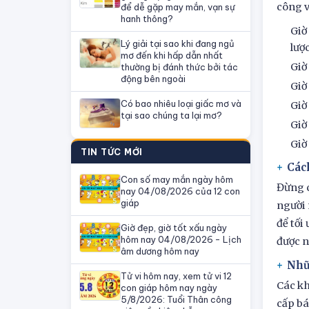
công v
để dễ gặp may mắn, vạn sự
hanh thông?
Giờ
Lý giải tại sao khi đang ngủ
lược
mơ đến khi hấp dẫn nhất
Giờ
thường bị đánh thức bởi tác
động bên ngoài
Giờ
Có bao nhiêu loại giấc mơ và
Giờ
tại sao chúng ta lại mơ?
Giờ
Giờ
TIN TỨC MỚI
Các
Con số may mắn ngày hôm
Đừng c
nay 04/08/2026 của 12 con
giáp
người 
để tối
Giờ đẹp, giờ tốt xấu ngày
hôm nay 04/08/2026 - Lịch
được n
âm dương hôm nay
Nhữ
Tử vi hôm nay, xem tử vi 12
Các kh
con giáp hôm nay ngày
5/8/2026: Tuổi Thân công
cấp bá