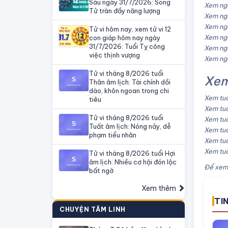
Sáu ngày 31/7/2026: Song
Xem ngà
Tử tràn đầy năng lượng
Xem ngà
Xem ngà
Tử vi hôm nay, xem tử vi 12
Xem ngà
con giáp hôm nay ngày
31/7/2026: Tuổi Tỵ công
Xem ngà
việc thịnh vượng
Xem ngà
Tử vi tháng 8/2026 tuổi
Xem
Thân âm lịch: Tài chính dồi
dào, khôn ngoan trong chi
Xem tuổ
tiêu
Xem tuổ
Tử vi tháng 8/2026 tuổi
Xem tuổ
Tuất âm lịch: Nóng nảy, dễ
Xem tuổ
phạm tiểu nhân
Xem tuổ
Xem tuổ
Tử vi tháng 8/2026 tuổi Hợi
âm lịch: Nhiều cơ hội đón lộc
Để xem 
bất ngờ
Xem thêm
TI
CHUYỆN TÂM LINH