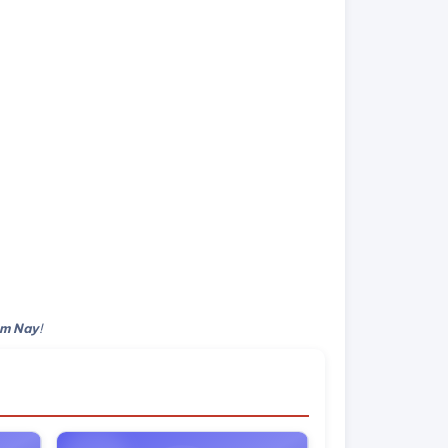
ôm Nay
!