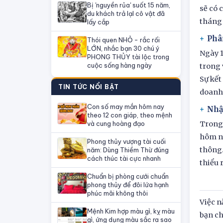
Bị 'nguyền rủa' suốt 15 năm,
sẽ có 
du khách trả lạI cô vật đã
tháng 
lấy cắp
Phâ
Thói quen NHỎ - rắc rối
LỚN, nhắc bạn 30 chú ý
Ngày 1
PHONG THỦY tài lộc trong
cuộc sống hàng ngày
trong 
Sự kết
TIN TỨC NỔI BẬT
doanh 
Con số may mắn hôm nay
Nhậ
theo 12 con giáp, theo mệnh
và cung hoàng đạo
Trong 
hôm na
Phong thủy vượng tài cuối
thông.
năm: Dùng Thiềm Thừ đúng
cách thúc tài cực nhanh
thiểu 
Chuẩn bị phòng cưới chuẩn
phong thủy để đôi lứa hạnh
phúc mãi không thôi
Việc n
Mệnh Kim hợp màu gì, kỵ màu
bạn ch
gì, ứng dụng màu sắc ra sao