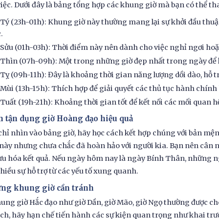
iệc. Dưới đây là bảng tổng hợp các khung giờ mà bạn có thể t
 Tý (23h-01h): Khung giờ này thường mang lại sự khởi đầu thuận
.
 Sửu (01h-03h): Thời điểm này nên dành cho việc nghỉ ngơi hoặ
 Thìn (07h-09h): Một trong những giờ đẹp nhất trong ngày để 
 Tỵ (09h-11h): Đây là khoảng thời gian năng lượng dồi dào, hỗ tr
 Mùi (13h-15h): Thích hợp để giải quyết các thủ tục hành chính 
 Tuất (19h-21h): Khoảng thời gian tốt để kết nối các mối quan hệ
h tận dụng giờ Hoàng đạo hiệu quả
hỉ nhìn vào bảng giờ, hãy học cách kết hợp chúng với bản mệnh
này nhưng chưa chắc đã hoàn hảo với người kia. Bạn nên cân 
 ưu hóa kết quả. Nếu ngày hôm nay là ngày Bính Thân, những 
hiều sự hỗ trợ từ các yếu tố xung quanh.
ng khung giờ cần tránh
ung giờ Hắc đạo như giờ Dần, giờ Mão, giờ Ngọ thường được ch
ch, hãy hạn chế tiến hành các sự kiện quan trọng như khai trư