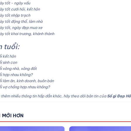
y tốt - ngày xấu
y tốt cưới hỏi, kết hôn
y tốt nhập trạch
y tốt động thổ, làm nhà
y tốt, ngày đẹp mua xe
y tốt khai trương, khánh thành
 tuổi:
i kết hôn
i sinh con
i xông nhà, xông đất
i hợp nhau không?
i làm ăn, kinh doanh, buôn bán
i vợ chồng hợp nhau không?
thêm nhiều thông tin hấp dẫn khác, hãy theo dõi bản tin của
Số gì Đẹp H
N MỚI HƠN