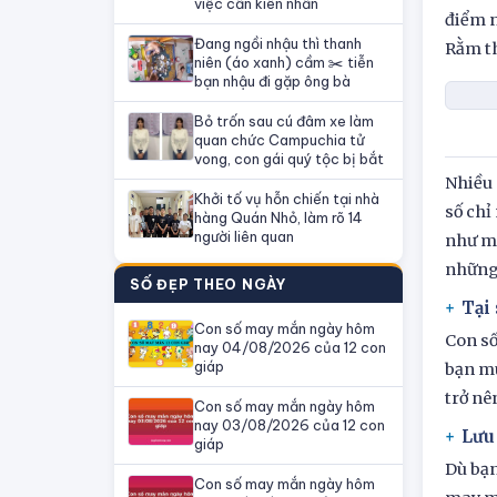
việc cần kiên nhẫn
điểm n
Đang ngồi nhậu thì thanh
Rằm t
niên (áo xanh) cầm ✂️ tiễn
bạn nhậu đi gặp ông bà
Bỏ trốn sau cú đâm xe làm
quan chức Campuchia tử
vong, con gái quý tộc bị bắt
Nhiều 
Khởi tố vụ hỗn chiến tại nhà
số chỉ
hàng Quán Nhỏ, làm rõ 14
người liên quan
như mộ
những 
SỐ ĐẸP THEO NGÀY
Tại
Con số may mắn ngày hôm
Con số
nay 04/08/2026 của 12 con
giáp
bạn mu
trở nê
Con số may mắn ngày hôm
nay 03/08/2026 của 12 con
Lưu
giáp
Dù bạn
Con số may mắn ngày hôm