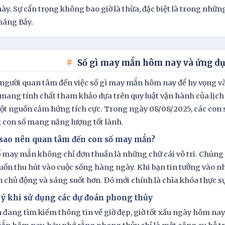
ày. Sự cẩn trọng không bao giờ là thừa, đặc biệt là trong nhữn
háng Bảy.
Số gì may mắn hôm nay và ứng dụ
người quan tâm đến việc số gì may mắn hôm nay để hy vọng và
 mang tính chất tham khảo dựa trên quy luật vận hành của lị
t nguồn cảm hứng tích cực. Trong ngày 08/08/2025, các con số
con số mang năng lượng tốt lành.
 sao nên quan tâm đến con số may mắn?
 may mắn không chỉ đơn thuần là những chữ cái vô tri. Chúng 
ốn thu hút vào cuộc sống hàng ngày. Khi bạn tin tưởng vào nh
n chủ động và sáng suốt hơn. Đó mới chính là chìa khóa thực s
 ý khi sử dụng các dự đoán phong thủy
 đang tìm kiếm thông tin về giờ đẹp, giờ tốt xấu ngày hôm na