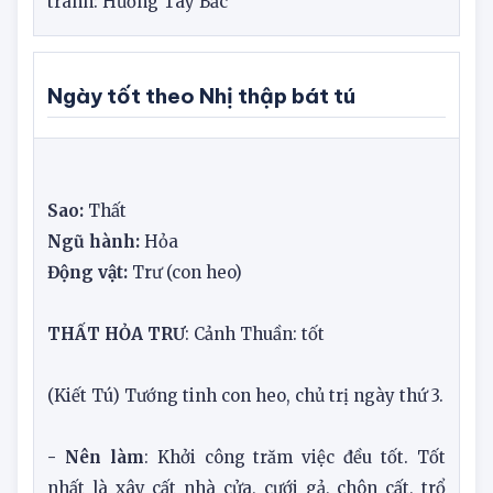
- Hắc thần (hướng ông thần ác) - XẤU, nên
tránh: Hướng Tây Bắc
Ngày tốt theo Nhị thập bát tú
Sao:
Thất
Ngũ hành:
Hỏa
Động vật:
Trư (con heo)
THẤT HỎA TRƯ
: Cảnh Thuần: tốt
(Kiết Tú) Tướng tinh con heo, chủ trị ngày thứ 3.