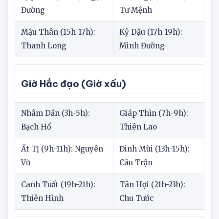
Quý Mão (5h-7h): Ngọc
Bính Ngọ (11h-13h):
Đường
Tư Mệnh
Mậu Thân (15h-17h):
Kỷ Dậu (17h-19h):
Thanh Long
Minh Đường
Giờ Hắc đạo (Giờ xấu)
Nhâm Dần (3h-5h):
Giáp Thìn (7h-9h):
Bạch Hổ
Thiên Lao
Ất Tị (9h-11h): Nguyên
Đinh Mùi (13h-15h):
Vũ
Câu Trận
Canh Tuất (19h-21h):
Tân Hợi (21h-23h):