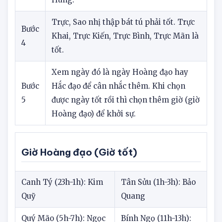
3
thì tốt), nên tránh ngày có nhiều sao Đại
Hung.
Trực, Sao nhị thập bát tú phải tốt. Trực
Bước
Khai, Trực Kiến, Trực Bình, Trực Mãn là
4
tốt.
Xem ngày đó là ngày Hoàng đạo hay
Bước
Hắc đạo để cân nhắc thêm. Khi chọn
5
được ngày tốt rồi thì chọn thêm giờ (giờ
Hoàng đạo) để khởi sự.
Giờ Hoàng đạo (Giờ tốt)
Canh Tý (23h-1h): Kim
Tân Sửu (1h-3h): Bảo
Quỹ
Quang