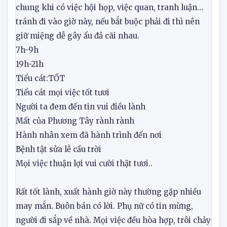
giữ mồm giữ miệng. Người ra đi nên hoãn lại.
Phòng người người nguyền rủa, tránh lây bệnh. Nói
chung khi có việc hội họp, việc quan, tranh luận…
tránh đi vào giờ này, nếu bắt buộc phải đi thì nên
giữ miệng dễ gây ẩu đả cãi nhau.
7h-9h
19h-21h
Tiểu cát:
TỐT
Tiểu cát mọi việc tốt tươi
Người ta đem đến tin vui điều lành
Mất của Phương Tây rành rành
Hành nhân xem đã hành trình đến nơi
Bệnh tật sửa lễ cầu trời
Mọi việc thuận lợi vui cười thật tươi..
Rất tốt lành, xuất hành giờ này thường gặp nhiều