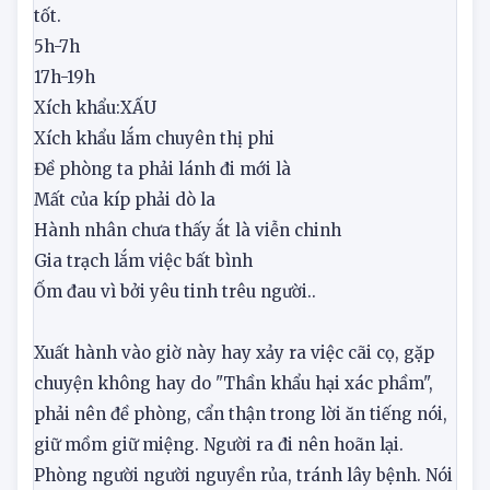
nhưng làm gì đều chắc chắn. Tính chất cung này trì
trệ, kéo dài, gặp xấu thì tăng xấu, gặp tốt thì tăng
tốt.
5h-7h
17h-19h
Xích khẩu:
XẤU
Xích khẩu lắm chuyên thị phi
Đề phòng ta phải lánh đi mới là
Mất của kíp phải dò la
Hành nhân chưa thấy ắt là viễn chinh
Gia trạch lắm việc bất bình
Ốm đau vì bởi yêu tinh trêu người..
Xuất hành vào giờ này hay xảy ra việc cãi cọ, gặp
chuyện không hay do "Thần khẩu hại xác phầm",
phải nên đề phòng, cẩn thận trong lời ăn tiếng nói,