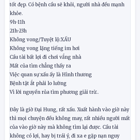
may mắn. Buôn bán có lời. Phụ nữ có tin mừng,
người đi sắp về nhà. Mọi việc đều hòa hợp, trôi chảy
tốt đẹp. Có bệnh cầu sẽ khỏi, người nhà đều mạnh
khỏe.
9h-11h
21h-23h
Không vong/Tuyệt lộ:
XẤU
Không vong lặng tiếng im hơi
Cầu tài bất lợi đi chơi vắng nhà
Mất của tìm chẳng thấy ra
Việc quan sự xấu ấy là Hình thương
Bệnh tật ắt phải lo lường
Vì lời nguyền rủa tìm phương giải trừ..
Đây là giờ Đại Hung, rất xấu. Xuất hành vào giờ này
thì mọi chuyện đều không may, rất nhiều người mất