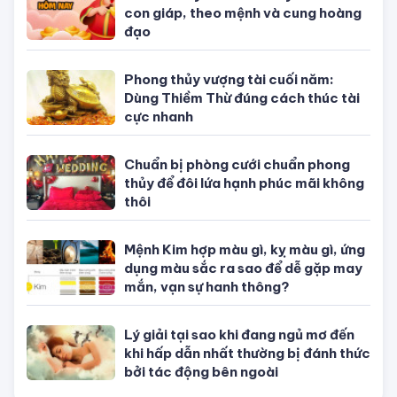
Con số may mắn hôm nay theo 12
con giáp, theo mệnh và cung hoàng
đạo
Phong thủy vượng tài cuối năm:
Dùng Thiềm Thừ đúng cách thúc tài
cực nhanh
Chuẩn bị phòng cưới chuẩn phong
thủy để đôi lứa hạnh phúc mãi không
thôi
Mệnh Kim hợp màu gì, kỵ màu gì, ứng
dụng màu sắc ra sao để dễ gặp may
mắn, vạn sự hanh thông?
Lý giải tại sao khi đang ngủ mơ đến
khi hấp dẫn nhất thường bị đánh thức