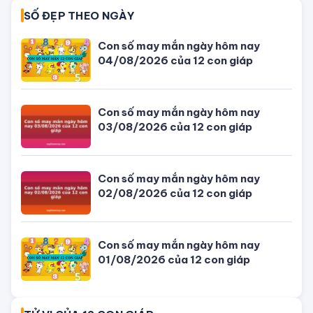
04/08/2026 của 12 con giáp
Giờ đẹp, giờ tốt xấu ngày hôm nay
04/08/2026 - Lịch âm dương hôm
nay
Tử vi hôm nay, xem tử vi 12 con giáp
hôm nay ngày 5/8/2026: Tuổi Thân
công việc cần kiên nhẫn
Đang ngồi nhậu thì thanh niên (áo
xanh) cầm ✂️ tiễn bạn nhậu đi gặp
ông bà
Bỏ trốn sau cú đâm xe làm quan
chức Campuchia tử vong, con gái
quý tộc bị bắt