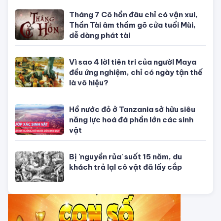
TỬ VI CỦA 12 CON GIÁP
Tử vi hôm nay, xem tử vi 12 con giáp
hôm nay ngày 5/8/2026: Tuổi Thân
công việc cần kiên nhẫn
Tử vi 12 cung hoàng đạo Thứ Sáu
ngày 31/7/2026: Song Tử tràn đầy
năng lượng
Tử vi hôm nay, xem tử vi 12 con giáp
hôm nay ngày 31/7/2026: Tuổi Tỵ
công việc thịnh vượng
Tử vi tháng 8/2026 tuổi Thân âm
lịch: Tài chính dồi dào, khôn ngoan
trong chi tiêu
CHUYỆN TÂM LINH