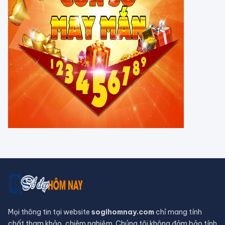
Tháng 7 Cô hồn đâu chỉ có vận xui,
Thần Tài âm thầm gõ cửa tuổi Mùi,
dễ dàng phát tài
Vì sao 4 lờI tiên tri của ngườI Maya
đều ứng nghiệm, chỉ có ngày tận thế
là vô hiệu?
Hồ nước đỏ ở Tanzania sở hữu siêu
năng lực hoá đá phần lớn các sinh
vật
Bị 'nguyền rủa' suốt 15 năm, du
khách trả lạI cô vật đã lấy cắp