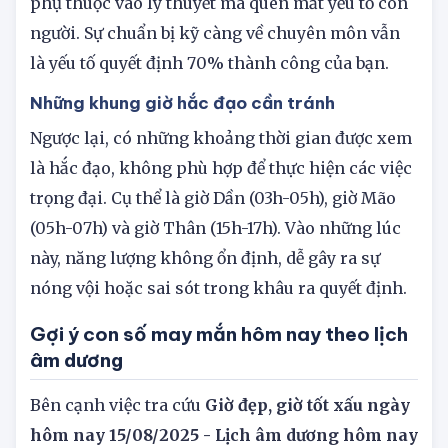
công việc ít gặp trở ngại. Tuy nhiên, đừng quá
phụ thuộc vào lý thuyết mà quên mất yếu tố con
người. Sự chuẩn bị kỹ càng về chuyên môn vẫn
là yếu tố quyết định 70% thành công của bạn.
Những khung giờ hắc đạo cần tránh
Ngược lại, có những khoảng thời gian được xem
là hắc đạo, không phù hợp để thực hiện các việc
trọng đại. Cụ thể là giờ Dần (03h-05h), giờ Mão
(05h-07h) và giờ Thân (15h-17h). Vào những lúc
này, năng lượng không ổn định, dễ gây ra sự
nóng vội hoặc sai sót trong khâu ra quyết định.
Gợi ý con số may mắn hôm nay theo lịch
âm dương
Bên cạnh việc tra cứu
Giờ đẹp, giờ tốt xấu ngày