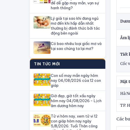
để dễ gặp may mắn, vạn sự
hanh thông?
Lý giải tại sao khi đang ngủ
Dươn
mơ đến khi hấp dẫn nhất
thường bị đánh thức bởi tác
động bên ngoài
Âm l
Có bao nhiêu loại giấc mơ và
tại sao chúng ta lại mơ?
Tiết 
Cốc 
TIN TỨC MỚI
Con số may mắn ngày hôm
nay 04/08/2026 của 12 con
Mặt t
giáp
Hà N
Giờ đẹp, giờ tốt xấu ngày
hôm nay 04/08/2026 - Lịch
TP. 
âm dương hôm nay
Tử vi hôm nay, xem tử vi 12
Các bư
con giáp hôm nay ngày
5/8/2026: Tuổi Thân công