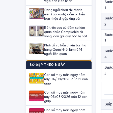
việc cần kiên nhẫn
Bước
1
Đang ngồi nhậu thì thanh
niên (áo xanh) cầm ✂️ tiễn
Bước
bạn nhậu đi gặp ông bà
2
Bỏ trốn sau cú đâm xe làm
quan chức Campuchia tử
Bước
vong, con gái quý tộc bị bắt
3
Khởi tố vụ hỗn chiến tại nhà
hàng Quán Nhỏ, làm rõ 14
Bước
người liên quan
4
SỐ ĐẸP THEO NGÀY
Bước
5
Con số may mắn ngày hôm
nay 04/08/2026 của 12 con
giáp
Con số may mắn ngày hôm
nay 03/08/2026 của 12 con
giáp
Giáp 
Con số may mắn ngày hôm