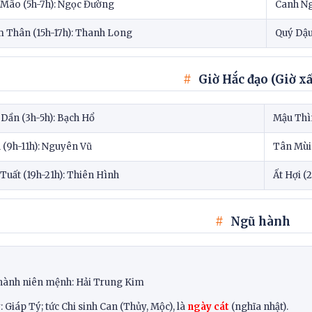
 Mão (5h-7h): Ngọc Đường
Canh Ng
 Thân (15h-17h): Thanh Long
Quý Dậu
Giờ Hắc đạo (Giờ xấ
Dần (3h-5h): Bạch Hổ
Mậu Thìn
 (9h-11h): Nguyên Vũ
Tân Mùi 
Tuất (19h-21h): Thiên Hình
Ất Hợi (
Ngũ hành
hành niên mệnh: Hải Trung Kim
 Giáp Tý; tức Chi sinh Can (Thủy, Mộc), là
ngày cát
(nghĩa nhật).