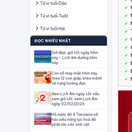
Tử vi tuổi Dậu
Tử vi tuổi Tuất
Tử vi tuổi Hợi
ĐỌC NHIỀU NHẤT
Giờ đẹp, giờ tốt ngày hôm
nay - Lịch âm dương hôm
nay
Con số may mắn hôm nay
theo 12 con giáp, theo mệnh
và cung hoàng đạo
Xem Lịch Âm ngày tốt xấu,
xem giờ tốt, xem Lịch Âm
ngày 02/02/2025
Hồ nước đỏ ở Tanzania sở
hữu siêu năng lực hoá đá
phần lớn các sinh vật