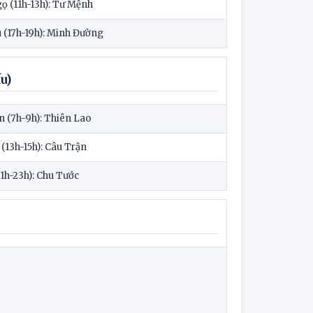
ọ (11h-13h): Tư Mệnh
 (17h-19h): Minh Đường
u)
 (7h-9h): Thiên Lao
(13h-15h): Câu Trận
21h-23h): Chu Tước