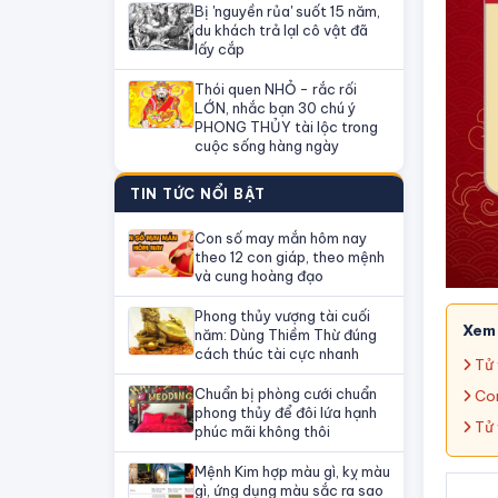
Bị 'nguyền rủa' suốt 15 năm,
du khách trả lạI cô vật đã
lấy cắp
Thói quen NHỎ - rắc rối
LỚN, nhắc bạn 30 chú ý
PHONG THỦY tài lộc trong
cuộc sống hàng ngày
TIN TỨC NỔI BẬT
Con số may mắn hôm nay
theo 12 con giáp, theo mệnh
và cung hoàng đạo
Phong thủy vượng tài cuối
Xem
năm: Dùng Thiềm Thừ đúng
cách thúc tài cực nhanh
Tử 
Chuẩn bị phòng cưới chuẩn
Con
phong thủy để đôi lứa hạnh
Tử 
phúc mãi không thôi
Mệnh Kim hợp màu gì, kỵ màu
gì, ứng dụng màu sắc ra sao