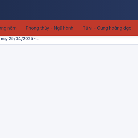
rong năm
Phong thủy - Ngũ hành
Tử vi - Cung hoàng đạo
m nay 25/04/2025 -...