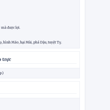
 mà được lợi.
 hình Mão, hại Mùi, phá Dậu, tuyệt Tỵ.
 trực
p.)