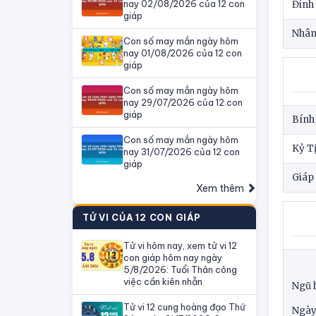
nay 02/08/2026 của 12 con
Đinh
giáp
Nhâm
Con số may mắn ngày hôm
nay 01/08/2026 của 12 con
giáp
Con số may mắn ngày hôm
nay 29/07/2026 của 12 con
giáp
Bính 
Con số may mắn ngày hôm
Kỷ Tị
nay 31/07/2026 của 12 con
giáp
Giáp 
Xem thêm
TỬ VI CỦA 12 CON GIÁP
Tử vi hôm nay, xem tử vi 12
con giáp hôm nay ngày
5/8/2026: Tuổi Thân công
việc cần kiên nhẫn
Ngũ 
Tử vi 12 cung hoàng đạo Thứ
Ngày: