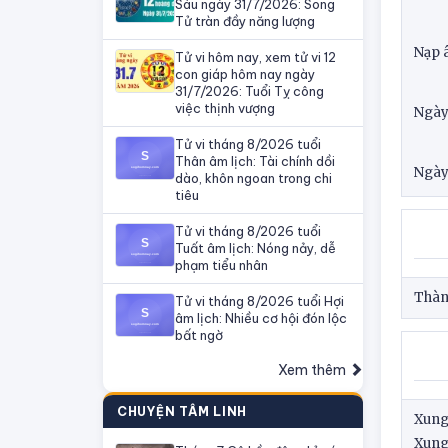
Sáu ngày 31/7/2026: Song
Tử tràn đầy năng lượng
Nạp 
Tử vi hôm nay, xem tử vi 12
con giáp hôm nay ngày
31/7/2026: Tuổi Tỵ công
việc thịnh vượng
Ngày 
Tử vi tháng 8/2026 tuổi
Thân âm lịch: Tài chính dồi
Ngày
dào, khôn ngoan trong chi
tiêu
Tử vi tháng 8/2026 tuổi
Tuất âm lịch: Nóng nảy, dễ
phạm tiểu nhân
Thành
Tử vi tháng 8/2026 tuổi Hợi
âm lịch: Nhiều cơ hội đón lộc
bất ngờ
Xem thêm
CHUYỆN TÂM LINH
Xung
Xung