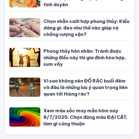
CÙNG CHUYÊN MỤC PHONG THỦY - NGŨ HÀNH
Xem tuổi mua nhà chung cư nam
mệnh sinh năm 1995
10 con giáp nữ càng lớn tuổi càng
thu hút, lại hưởng trọn phúc đường