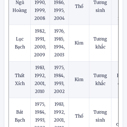
1981,
1977,
Đỏ t
Ngũ
1990,
1986,
Tương
vàn
Thổ
Hoàng
1999,
1995,
sinh
nâ
2008
2004
moc
1982,
1976,
Vàn
Lục
1991,
1985,
Tương
Kim
trắn
Bạch
2000,
1994,
khắc
bạ
2009
2003
1983,
1975,
Thất
1992,
1984,
Tương
Bạc, 
Kim
Xích
2001,
1993,
khắc
cà 
2010
2002
1975,
1983,
Nâ
Bát
1984,
1992,
Tương