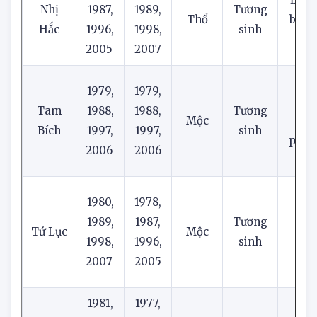
1978,
1980,
Đỏ m
Nhị
1987,
1989,
Tương
Thổ
bạc, 
Hắc
1996,
1998,
sinh
ki
2005
2007
Xa
1979,
1979,
la
Tam
1988,
1988,
Tương
Mộc
hồ
Bích
1997,
1997,
sinh
phấn,
2006
2006
tươ
Xa
1980,
1978,
nõ
1989,
1987,
Tương
Tứ Lục
Mộc
chuố
1998,
1996,
sinh
hồ
2007
2005
nh