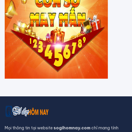
hôm nay ngày 5/8/2026: Tuổi Thân
công việc cần kiên nhẫn
Tử vi 12 cung hoàng đạo Thứ Sáu
ngày 31/7/2026: Song Tử tràn đầy
năng lượng
Tử vi hôm nay, xem tử vi 12 con giáp
hôm nay ngày 31/7/2026: Tuổi Tỵ
công việc thịnh vượng
Tử vi tháng 8/2026 tuổi Thân âm
lịch: Tài chính dồi dào, khôn ngoan
trong chi tiêu
CHUYỆN TÂM LINH
Tháng 7 Cô hồn đâu chỉ có vận xui,