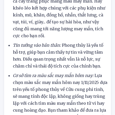
căng thẳng. Bạn không nhất thiết phải mặc
cả cây trang phục mang màu may mắn. Hãy
khéo léo kết hợp chúng với các phụ kiện như
kính, mũ, khăn, đồng hồ, nhẫn, thắt lưng, cà
vạt, túi, ví, giày... để tạo sự hài hòa, như vậy
cũng đủ mang tới năng lượng may mắn, tích
cực cho bạn rồi.
Tin tưởng vào bản thân:
Phong thủy là yếu tố
hỗ trợ, giúp bạn cảm thấy tự tin và vững tâm
hơn. Điều quan trọng nhất vẫn là nỗ lực, sự
chăm chỉ và thái độ tích cực của chính bạn.
Cơ sở tìm ra màu sắc may mắn hôm nay:
Lựa
chọn màu sắc may mắn hôm nay 1/11/2025 dựa
trên yếu tố phong thủy về Cửu cung phi tinh,
sẽ mang tính độc lập, không giống hay trùng
lặp với cách tìm màu may mắn theo tử vi hay