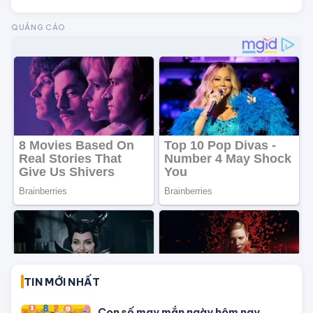
Con số may mắn hôm nay theo 12
con giáp, theo mệnh và cung hoàng
đạo
Phong thủy vượng tài cuối năm:
Dùng Thiềm Thừ đúng cách thúc tài
cực nhanh
Chuẩn bị phòng cưới chuẩn phong
thủy để đôi lứa hạnh phúc mãi không
thôi
Mệnh Kim hợp màu gì, kỵ màu gì, ứng
dụng màu sắc ra sao để dễ gặp may
mắn, vạn sự hanh thông?
Lý giải tại sao khi đang ngủ mơ đến
khi hấp dẫn nhất thường bị đánh thức
bởi tác động bên ngoài