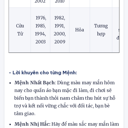
Thổ
đậ
Bạch
1993,
2001,
sinh
cara
2002
2010
Hồ
1976,
1982,
cá
Cửu
1985,
1991,
Tương
Hỏa
sen,
Tử
1994,
2000,
hợp
đô, 
2003
2009
ph
- Lời khuyên cho từng Mệnh:
Mệnh Nhất Bạch
: Dùng màu may mắn hôm
nay cho quần áo bạn mặc đi làm, đi chơi sẽ
biến bạn thành thỏi nam châm thu hút sự hỗ
trợ và kết nối vững chắc với đối tác, bạn bè
tâm giao.