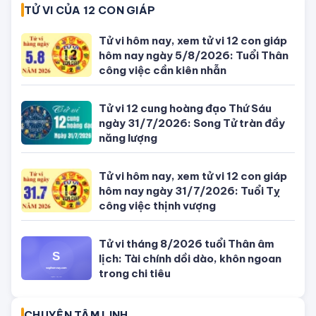
Giờ đẹp, giờ tốt xấu ngày hôm nay
04/08/2026 - Lịch âm dương hôm
nay
Tử vi hôm nay, xem tử vi 12 con giáp
hôm nay ngày 5/8/2026: Tuổi Thân
công việc cần kiên nhẫn
Đang ngồi nhậu thì thanh niên (áo
xanh) cầm ✂️ tiễn bạn nhậu đi gặp
ông bà
Bỏ trốn sau cú đâm xe làm quan
chức Campuchia tử vong, con gái
quý tộc bị bắt
SỐ ĐẸP THEO NGÀY