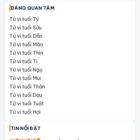
tình duyên
Chọn nhẫn cưới hợp phong thủy: Kiểu
dáng gì, đeo như thế nào giúp vợ
chồng vượng vận?
Phong thủy hôn nhân: Tránh được
những điều này thì gia đình hòa hợp,
sum vầy
Vì sao không nên ĐỔ RÁC buổi đêm
và đâu là những lưu ý quan trọng liên
quan tới thùng rác?
Xem màu sắc may mắn hôm nay
8/7/2025: Chọn đúng màu ĐẠI CÁT,
làm gì cũng thuận