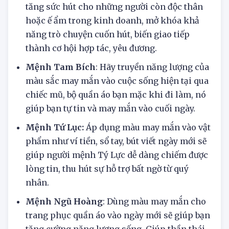
Mệnh Nhị Hắc:
Hãy để màu sắc may mắn làm
tăng sức hút cho những người còn độc thân
hoặc ế ẩm trong kinh doanh, mở khóa khả
năng trò chuyện cuốn hút, biến giao tiếp
thành cơ hội hợp tác, yêu đương.
Mệnh Tam Bích
: Hãy truyền năng lượng của
màu sắc may mắn vào cuộc sống hiện tại qua
chiếc mũ, bộ quần áo bạn mặc khi đi làm, nó
giúp bạn tự tin và may mắn vào cuối ngày.
Mệnh Tứ Lục:
Áp dụng màu may mắn vào vật
phẩm như ví tiền, sổ tay, bút viết ngày mới sẽ
giúp người mệnh Tý Lực dễ dàng chiếm được
lòng tin, thu hút sự hỗ trợ bất ngờ từ quý
nhân.
Mệnh Ngũ Hoàng
: Dùng màu may mắn cho