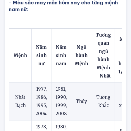
- Màu sắc may mắn hôm nay cho từng mệnh
nam nữ:
Tương
Màu 
quan
Năm
Năm
Ngũ
ma
ngũ
Mệnh
sinh
sinh
hành
mắ
hành
nữ
nam
Mệnh
hôm 
Mệnh
1/11
/
- Nhật
1977,
1981,
Nhất
1986,
1990,
Tương
Đe
Thủy
Bạch
1995,
1999,
khắc
xám,
2004
2008