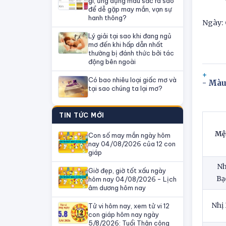
gì, ứng dụng màu sắc ra sao
để dễ gặp may mắn, vạn sự
hanh thông?
Ngày: 
Lý giải tại sao khi đang ngủ
mơ đến khi hấp dẫn nhất
thường bị đánh thức bởi tác
động bên ngoài
Có bao nhiêu loại giấc mơ và
- Màu
tại sao chúng ta lại mơ?
TIN TỨC MỚI
Mệ
Con số may mắn ngày hôm
nay 04/08/2026 của 12 con
giáp
Nh
Giờ đẹp, giờ tốt xấu ngày
Bạ
hôm nay 04/08/2026 - Lịch
âm dương hôm nay
Nhị
Tử vi hôm nay, xem tử vi 12
con giáp hôm nay ngày
5/8/2026: Tuổi Thân công