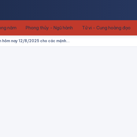
rong năm
Phong thủy - Ngũ hành
Tử vi - Cung hoàng đạo
 hôm nay 12/8/2025 cho các mệnh...