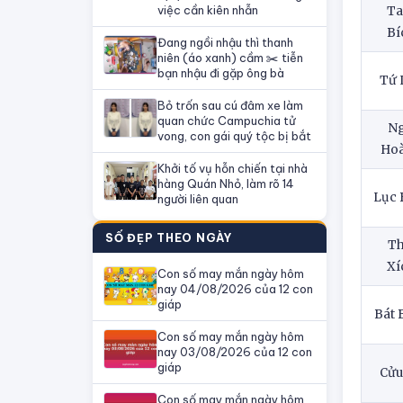
việc cần kiên nhẫn
T
Bí
Đang ngồi nhậu thì thanh
niên (áo xanh) cầm ✂️ tiễn
bạn nhậu đi gặp ông bà
Tứ 
Bỏ trốn sau cú đâm xe làm
quan chức Campuchia tử
N
vong, con gái quý tộc bị bắt
Ho
Khởi tố vụ hỗn chiến tại nhà
hàng Quán Nhỏ, làm rõ 14
Lục 
người liên quan
SỐ ĐẸP THEO NGÀY
Th
Xí
Con số may mắn ngày hôm
nay 04/08/2026 của 12 con
giáp
Bát 
Con số may mắn ngày hôm
nay 03/08/2026 của 12 con
giáp
Cửu
Con số may mắn ngày hôm