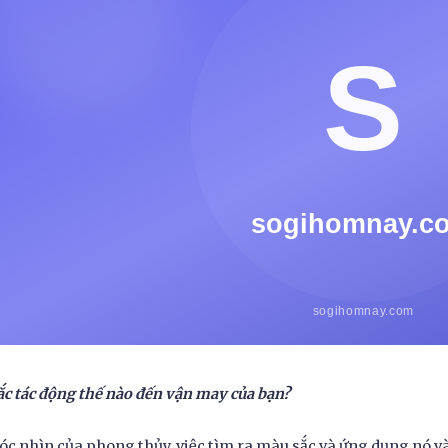
c tác động thế nào đến vận may của bạn?
óc nhìn của phong thủy, việc tìm ra màu sắc và ứng dụng nó v