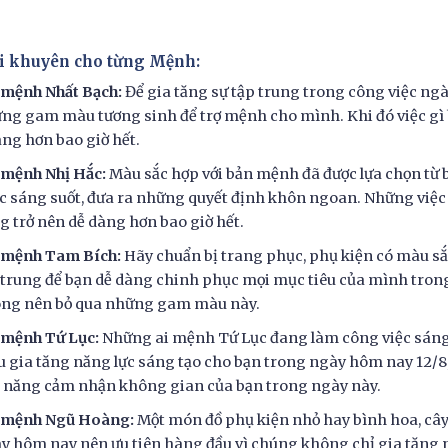
ời khuyên cho từng Mệnh:
 mệnh Nhất Bạch:
Để gia tăng sự tập trung trong công việc n
ng gam màu tương sinh để trợ mệnh cho mình. Khi đó việc gì 
ng hơn bao giờ hết.
 mệnh Nhị Hắc:
Màu sắc hợp với bản mệnh đã được lựa chọn từ b
c sáng suốt, đưa ra những quyết định khôn ngoan. Những việc
g trở nên dễ dàng hơn bao giờ hết.
 mệnh Tam Bích:
Hãy chuẩn bị trang phục, phụ kiện có màu sắc
 trung để bạn dễ dàng chinh phục mọi mục tiêu của mình trong
ng nên bỏ qua những gam màu này.
 mệnh Tứ Lục:
Những ai mệnh Tứ Lục đang làm công việc sáng
 gia tăng năng lực sáng tạo cho bạn trong ngày hôm nay 12/8
 năng cảm nhận không gian của bạn trong ngày này.
 mệnh Ngũ Hoàng:
Một món đồ phụ kiện nhỏ hay
bình hoa, câ
y hôm nay nên ưu tiên hàng đầu vì chúng không chỉ gia tăng 