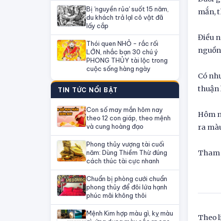
Bị 'nguyền rủa' suốt 15 năm,
mắn, t
du khách trả lạI cô vật đã
lấy cắp
Điều n
Thói quen NHỎ - rắc rối
nguồn 
LỚN, nhắc bạn 30 chú ý
PHONG THỦY tài lộc trong
cuộc sống hàng ngày
Có như
thuận 
TIN TỨC NỔI BẬT
Con số may mắn hôm nay
Hôm n
theo 12 con giáp, theo mệnh
và cung hoàng đạo
ra mà
Phong thủy vượng tài cuối
Tham 
năm: Dùng Thiềm Thừ đúng
cách thúc tài cực nhanh
Chuẩn bị phòng cưới chuẩn
phong thủy để đôi lứa hạnh
phúc mãi không thôi
Mệnh Kim hợp màu gì, kỵ màu
Theo l