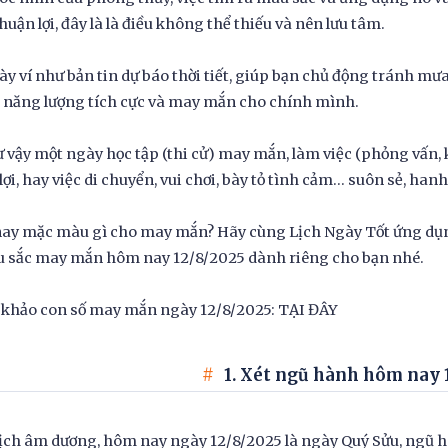
huận lợi, đây là là điều không thể thiếu và nên lưu tâm.
ày ví như bản tin dự báo thời tiết, giúp bạn chủ động tránh mư
năng lượng tích cực và may mắn cho chính mình.
 vậy một ngày học tập (thi cử) may mắn, làm việc (phỏng vấn,
lợi, hay việc di chuyển, vui chơi, bày tỏ tình cảm… suôn sẻ, han
ay mặc màu gì cho may mắn? Hãy cùng Lịch Ngày Tốt ứng dụng
u sắc may mắn hôm nay 12/8/2025 dành riêng cho bạn nhé.
khảo con số may mắn ngày 12/8/2025: TẠI ĐÂY
1. Xét ngũ hành hôm nay 
ịch âm dương, hôm nay ngày 12/8/2025 là ngày Quý Sửu, ngũ 