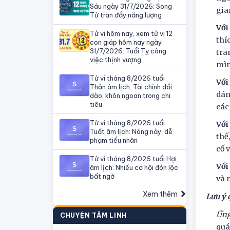
Sáu ngày 31/7/2026: Song
gia
Tử tràn đầy năng lượng
Với
Tử vi hôm nay, xem tử vi 12
thí
con giáp hôm nay ngày
31/7/2026: Tuổi Tỵ công
tra
việc thịnh vượng
mìn
Tử vi tháng 8/2026 tuổi
Với
Thân âm lịch: Tài chính dồi
dán
dào, khôn ngoan trong chi
tiêu
các
Tử vi tháng 8/2026 tuổi
Với
Tuất âm lịch: Nóng nảy, dễ
thế
phạm tiểu nhân
cố 
Tử vi tháng 8/2026 tuổi Hợi
Với
âm lịch: Nhiều cơ hội đón lộc
bất ngờ
và 
Xem thêm
Lưu ý 
Ứng
CHUYỆN TÂM LINH
quá