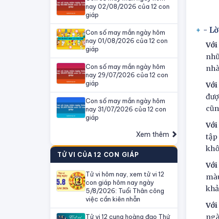
nay 02/08/2026 của 12 con
giáp
- L
Con số may mắn ngày hôm
nay 01/08/2026 của 12 con
Với
giáp
nhữ
Con số may mắn ngày hôm
nhà
nay 29/07/2026 của 12 con
giáp
Với
đượ
Con số may mắn ngày hôm
cũn
nay 31/07/2026 của 12 con
giáp
Với
Xem thêm
tập
khô
TỬ VI CỦA 12 CON GIÁP
Với
Tử vi hôm nay, xem tử vi 12
màu
con giáp hôm nay ngày
khả
5/8/2026: Tuổi Thân công
việc cần kiên nhẫn
Với
ngà
Tử vi 12 cung hoàng đạo Thứ