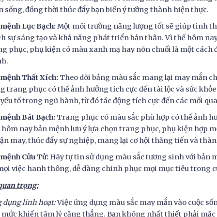
n sống, đồng thời thúc đẩy bạn biến ý tưởng thành hiện thực.
 mệnh Lục Bạch:
Một môi trường năng lượng tốt sẽ giúp tinh t
ch sự sáng tạo và khả năng phát triển bản thân. Vì thế hôm na
ng phục, phụ kiện có màu xanh mạ hay nõn chuối là một cách đ
h.
 mệnh Thất Xích:
Theo dõi bảng màu sắc mang lại may mắn cho 
g trang phục có thể ảnh hưởng tích cực đến tài lộc và sức khỏ
 yếu tố trong ngũ hành, từ đó tác động tích cực đến các mối qua
 mệnh Bát Bạch:
Trang phục có màu sắc phù hợp có thể ảnh hưở
, hôm nay bản mệnh lưu ý lựa chọn trang phục, phụ kiện hợp mệ
vận may, thúc đẩy sự nghiệp, mang lại cơ hội thăng tiến và thà
 mệnh Cửu Tử:
Hãy tự tin sử dụng màu sắc tương sinh với bản 
mọi việc hanh thông, dễ dàng chinh phục mọi mục tiêu trong c
quan trọng:
 dụng linh hoạt:
Việc ứng dụng màu sắc may mắn vào cuộc sống
 mức khiến tâm lý căng thẳng. Bạn không nhất thiết phải mặ