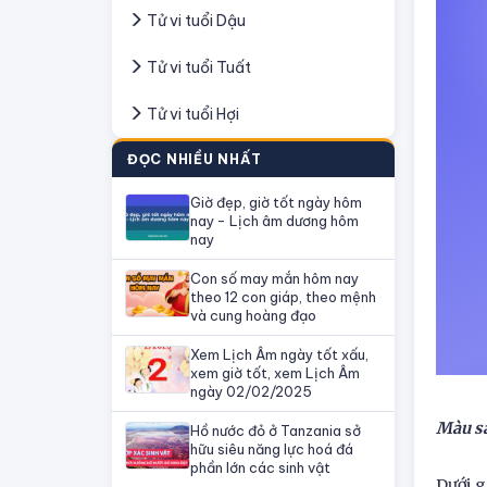
Tử vi tuổi Dậu
Tử vi tuổi Tuất
Tử vi tuổi Hợi
ĐỌC NHIỀU NHẤT
Giờ đẹp, giờ tốt ngày hôm
nay - Lịch âm dương hôm
nay
Con số may mắn hôm nay
theo 12 con giáp, theo mệnh
và cung hoàng đạo
Xem Lịch Âm ngày tốt xấu,
xem giờ tốt, xem Lịch Âm
ngày 02/02/2025
Màu sắ
Hồ nước đỏ ở Tanzania sở
hữu siêu năng lực hoá đá
phần lớn các sinh vật
Dưới g