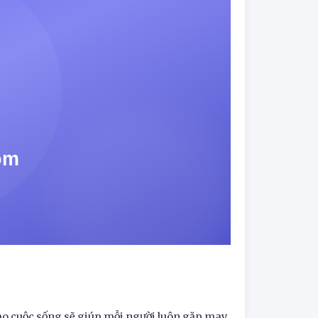
ào cuộc sống sẽ giúp mỗi người luôn gặp may