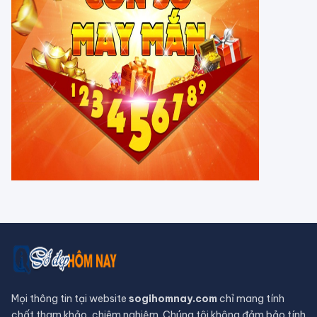
Tử vi 12 cung hoàng đạo Thứ Sáu
ngày 31/7/2026: Song Tử tràn đầy
năng lượng
Tử vi hôm nay, xem tử vi 12 con giáp
hôm nay ngày 31/7/2026: Tuổi Tỵ
công việc thịnh vượng
Tử vi tháng 8/2026 tuổi Thân âm
lịch: Tài chính dồi dào, khôn ngoan
trong chi tiêu
CHUYỆN TÂM LINH
Tháng 7 Cô hồn đâu chỉ có vận xui,
Thần Tài âm thầm gõ cửa tuổi Mùi,
dễ dàng phát tài