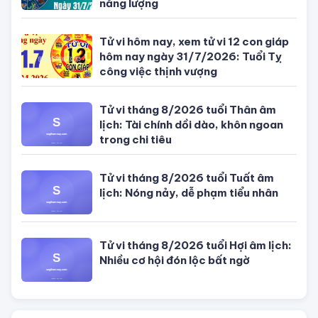
CÙNG CHUYÊN MỤC TỬ VI CỦA 12 CON GIÁP
Tử vi hôm nay, xem tử vi 12 con giáp
hôm nay ngày 5/8/2026: Tuổi Thân
công việc cần kiên nhẫn
Tử vi 12 cung hoàng đạo Thứ Sáu
ngày 31/7/2026: Song Tử tràn đầy
năng lượng
Tử vi hôm nay, xem tử vi 12 con giáp