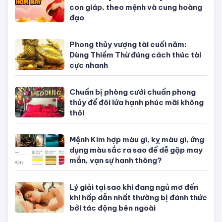
Tử vi tuổi Sửu
Tử vi tuổi Dần
Tử vi tuổi Mão
Tử vi tuổi Thìn
Tử vi tuổi Ti
Tử vi tuổi Ngọ
Tử vi tuổi Mùi
Tử vi tuổi Thân
Tử vi tuổi Dậu
Tử vi tuổi Tuất
Tử vi tuổi Hợi
TIN NỔI BẬT
Con số may mắn hôm nay theo 12
con giáp, theo mệnh và cung hoàng
đạo