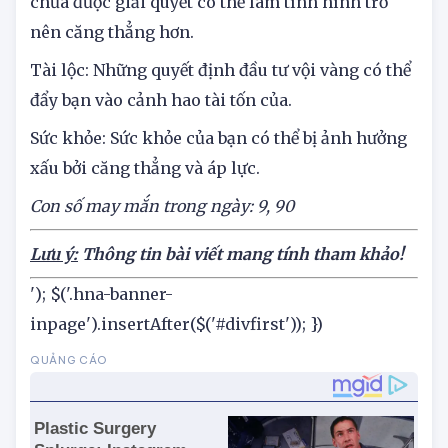
chưa được giải quyết có thể làm tình hình trở
nên căng thẳng hơn.
Tài lộc: Những quyết định đầu tư vội vàng có thể
đẩy bạn vào cảnh hao tài tốn của.
Sức khỏe: Sức khỏe của bạn có thể bị ảnh hưởng
xấu bởi căng thẳng và áp lực.
Con số may mắn trong ngày:
9
,
90
Lưu ý:
Thông tin bài viết mang tính tham khảo!
'); $('.hna-banner-
inpage').insertAfter($('#divfirst')); })