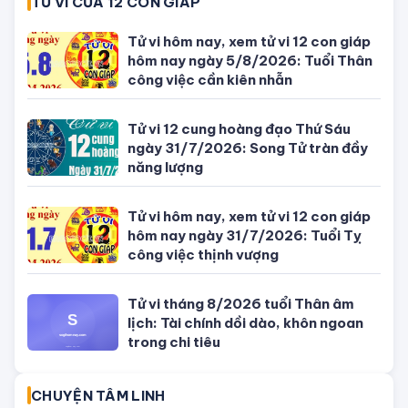
04/08/2026 - Lịch âm dương hôm
nay
Tử vi hôm nay, xem tử vi 12 con giáp
hôm nay ngày 5/8/2026: Tuổi Thân
công việc cần kiên nhẫn
Đang ngồi nhậu thì thanh niên (áo
xanh) cầm ✂️ tiễn bạn nhậu đi gặp
ông bà
Bỏ trốn sau cú đâm xe làm quan
chức Campuchia tử vong, con gái
quý tộc bị bắt
SỐ ĐẸP THEO NGÀY
Con số may mắn ngày hôm nay
04/08/2026 của 12 con giáp