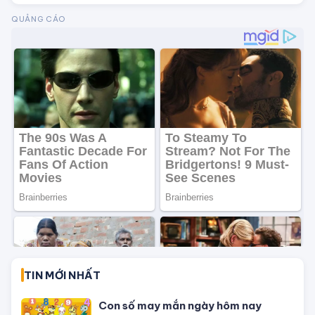
Phong thủy vượng tài cuối năm:
Dùng Thiềm Thừ đúng cách thúc tài
cực nhanh
Chuẩn bị phòng cưới chuẩn phong
thủy để đôi lứa hạnh phúc mãi không
thôi
Mệnh Kim hợp màu gì, kỵ màu gì, ứng
dụng màu sắc ra sao để dễ gặp may
mắn, vạn sự hanh thông?
Lý giải tại sao khi đang ngủ mơ đến
khi hấp dẫn nhất thường bị đánh thức
bởi tác động bên ngoài