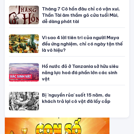
Con số may mắn ngày hôm nay
03/08/2026 của 12 con giáp
Con số may mắn ngày hôm nay
02/08/2026 của 12 con giáp
Con số may mắn ngày hôm nay
01/08/2026 của 12 con giáp
TỬ VI CỦA 12 CON GIÁP
Tử vi hôm nay, xem tử vi 12 con giáp
hôm nay ngày 5/8/2026: Tuổi Thân
công việc cần kiên nhẫn