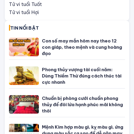
Tử vi tháng 8/2026 tuổi Hợi âm lịch:
Nhiều cơ hội đón lộc bất ngờ
ĐÁNG QUAN TÂM
Tử vi tuổi Tý
Tử vi tuổi Sửu
Tử vi tuổi Dần
Tử vi tuổi Mão
Tử vi tuổi Thìn
Tử vi tuổi Ti
Tử vi tuổi Ngọ
Tử vi tuổi Mùi
Tử vi tuổi Thân
Tử vi tuổi Dậu
Tử vi tuổi Tuất