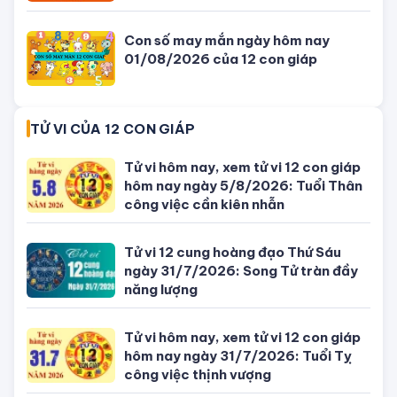
TIN MỚI NHẤT
Con số may mắn ngày hôm nay
04/08/2026 của 12 con giáp
Giờ đẹp, giờ tốt xấu ngày hôm nay
04/08/2026 - Lịch âm dương hôm
nay
Tử vi hôm nay, xem tử vi 12 con giáp
hôm nay ngày 5/8/2026: Tuổi Thân
công việc cần kiên nhẫn
Đang ngồi nhậu thì thanh niên (áo
xanh) cầm ✂️ tiễn bạn nhậu đi gặp
ông bà