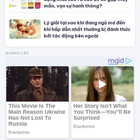
Tử vi tuổi Hợi
TIN NỔI BẬT
Con số may mắn hôm nay theo 12
con giáp, theo mệnh và cung hoàng
đạo
Phong thủy vượng tài cuối năm:
Dùng Thiềm Thừ đúng cách thúc tài
cực nhanh
Chuẩn bị phòng cưới chuẩn phong
thủy để đôi lứa hạnh phúc mãi không
thôi
Mệnh Kim hợp màu gì, kỵ màu gì, ứng
dụng màu sắc ra sao để dễ gặp may
mắn, vạn sự hanh thông?