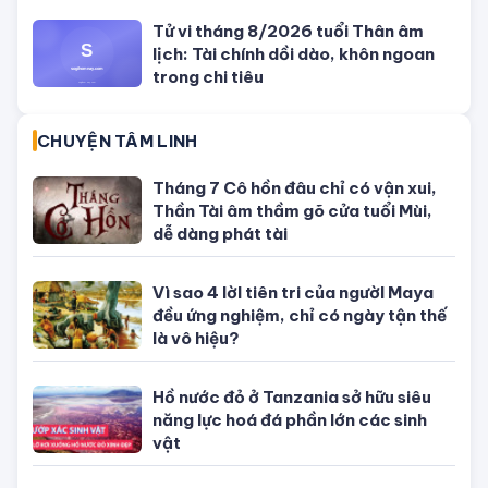
Bỏ trốn sau cú đâm xe làm quan
chức Campuchia tử vong, con gái
quý tộc bị bắt
SỐ ĐẸP THEO NGÀY
Con số may mắn ngày hôm nay
04/08/2026 của 12 con giáp
Con số may mắn ngày hôm nay
03/08/2026 của 12 con giáp
Con số may mắn ngày hôm nay
02/08/2026 của 12 con giáp