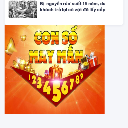
Con số may mắn ngày hôm nay
01/08/2026 của 12 con giáp
TỬ VI CỦA 12 CON GIÁP
Tử vi hôm nay, xem tử vi 12 con giáp
hôm nay ngày 5/8/2026: Tuổi Thân
công việc cần kiên nhẫn
Tử vi 12 cung hoàng đạo Thứ Sáu
ngày 31/7/2026: Song Tử tràn đầy
năng lượng
Tử vi hôm nay, xem tử vi 12 con giáp
hôm nay ngày 31/7/2026: Tuổi Tỵ
công việc thịnh vượng
Tử vi tháng 8/2026 tuổi Thân âm