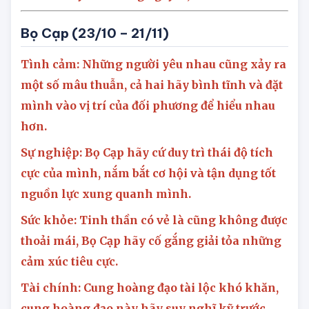
Con số may mắn trong ngày:
8, 85
Bọ Cạp (2
3
/1
0
– 21/11)
Tình cảm: Những người yêu nhau cũng xảy ra
một số mâu thuẫn, cả hai hãy bình tĩnh và đặt
mình vào vị trí của đối phương để hiểu nhau
hơn.
Sự nghiệp: Bọ Cạp hãy cứ duy trì thái độ tích
cực của mình, nắm bắt cơ hội và tận dụng tốt
nguồn lực xung quanh mình.
Sức khỏe: Tinh thần có vẻ là cũng không được
thoải mái, Bọ Cạp hãy cố gắng giải tỏa những
cảm xúc tiêu cực.