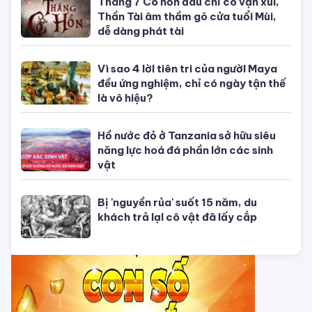
TỬ VI CỦA 12 CON GIÁP
Tử vi hôm nay, xem tử vi 12 con giáp
hôm nay ngày 5/8/2026: Tuổi Thân
công việc cần kiên nhẫn
Tử vi 12 cung hoàng đạo Thứ Sáu
ngày 31/7/2026: Song Tử tràn đầy
năng lượng
Tử vi hôm nay, xem tử vi 12 con giáp
hôm nay ngày 31/7/2026: Tuổi Tỵ
công việc thịnh vượng
Tử vi tháng 8/2026 tuổi Thân âm
lịch: Tài chính dồi dào, khôn ngoan
trong chi tiêu
CHUYỆN TÂM LINH