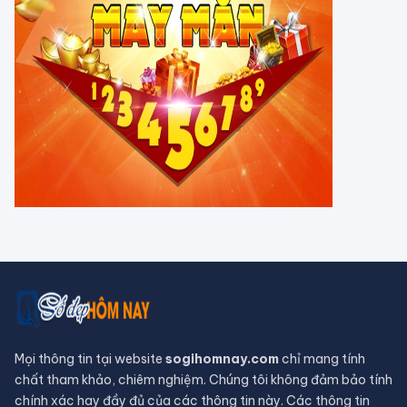
Tháng 7 Cô hồn đâu chỉ có vận xui,
Thần Tài âm thầm gõ cửa tuổi Mùi,
dễ dàng phát tài
Vì sao 4 lờI tiên tri của ngườI Maya
đều ứng nghiệm, chỉ có ngày tận thế
là vô hiệu?
Hồ nước đỏ ở Tanzania sở hữu siêu
năng lực hoá đá phần lớn các sinh
vật
Bị 'nguyền rủa' suốt 15 năm, du
khách trả lạI cô vật đã lấy cắp