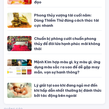
Con số may mắn hôm nay theo 12
con giáp, theo mệnh và cung hoàng
đạo
Phong thủy vượng tài cuối năm:
Dùng Thiềm Thừ đúng cách thúc tài
cực nhanh
Chuẩn bị phòng cưới chuẩn phong
thủy để đôi lứa hạnh phúc mãi không
thôi
Mệnh Kim hợp màu gì, kỵ màu gì, ứng
dụng màu sắc ra sao để dễ gặp may
mắn, vạn sự hanh thông?
Lý giải tại sao khi đang ngủ mơ đến
khi hấp dẫn nhất thường bị đánh thức
bởi tác động bên ngoài