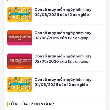
04/08/2026 của 12 con giáp
Giờ đẹp, giờ tốt xấu ngày hôm nay
04/08/2026 - Lịch âm dương hôm
nay
Tử vi hôm nay, xem tử vi 12 con giáp
hôm nay ngày 5/8/2026: Tuổi Thân
công việc cần kiên nhẫn
Đang ngồi nhậu thì thanh niên (áo
xanh) cầm ✂️ tiễn bạn nhậu đi gặp
ông bà
Bỏ trốn sau cú đâm xe làm quan
chức Campuchia tử vong, con gái
quý tộc bị bắt