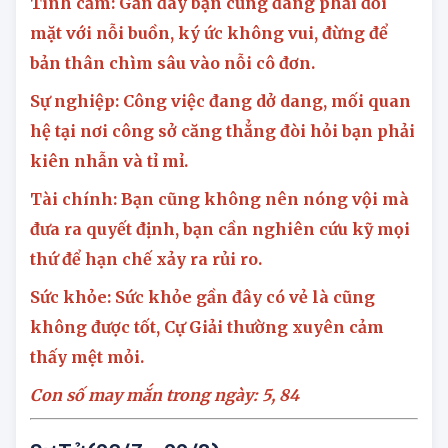
Cự Giải (22/6 – 22/7)
Tình cảm: Gần đây bạn cũng đang phải đối
mặt với nỗi buồn, ký ức không vui, đừng để
bản thân chìm sâu vào nỗi cô đơn.
Sự nghiệp: Công việc đang dở dang, mối quan
hệ tại nơi công sở căng thẳng đòi hỏi bạn phải
kiên nhẫn và tỉ mỉ.
Tài chính: Bạn cũng không nên nóng vội mà
đưa ra quyết định, bạn cần nghiên cứu kỹ mọi
thứ để hạn chế xảy ra rủi ro.
Sức khỏe: Sức khỏe gần đây có vẻ là cũng
không được tốt, Cự Giải thường xuyên cảm
thấy mệt mỏi.
Con số may mắn trong ngày: 5,
84