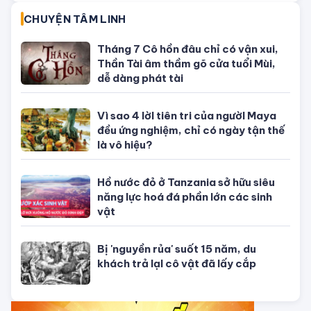
trong chi tiêu
CHUYỆN TÂM LINH
Tháng 7 Cô hồn đâu chỉ có vận xui,
Thần Tài âm thầm gõ cửa tuổi Mùi,
dễ dàng phát tài
Vì sao 4 lờI tiên tri của ngườI Maya
đều ứng nghiệm, chỉ có ngày tận thế
là vô hiệu?
Hồ nước đỏ ở Tanzania sở hữu siêu
năng lực hoá đá phần lớn các sinh
vật
Bị 'nguyền rủa' suốt 15 năm, du
khách trả lạI cô vật đã lấy cắp