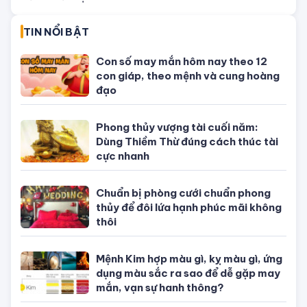
Tử vi tuổi Tuất
Tử vi tuổi Hợi
TIN NỔI BẬT
Con số may mắn hôm nay theo 12
con giáp, theo mệnh và cung hoàng
đạo
Phong thủy vượng tài cuối năm:
Dùng Thiềm Thừ đúng cách thúc tài
cực nhanh
Chuẩn bị phòng cưới chuẩn phong
thủy để đôi lứa hạnh phúc mãi không
thôi
Mệnh Kim hợp màu gì, kỵ màu gì, ứng
dụng màu sắc ra sao để dễ gặp may