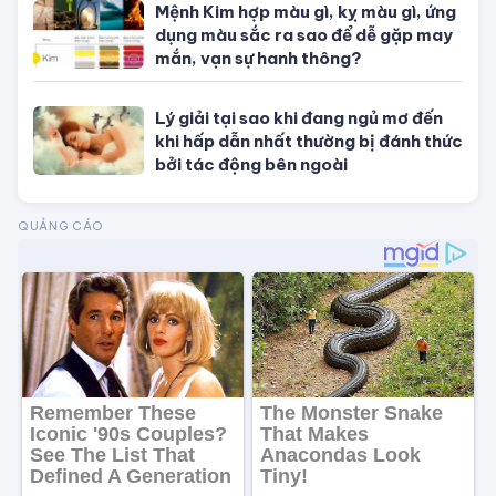
Tử vi tuổi Dậu
Tử vi tuổi Tuất
Tử vi tuổi Hợi
TIN NỔI BẬT
Con số may mắn hôm nay theo 12
con giáp, theo mệnh và cung hoàng
đạo
Phong thủy vượng tài cuối năm:
Dùng Thiềm Thừ đúng cách thúc tài
cực nhanh
Chuẩn bị phòng cưới chuẩn phong
thủy để đôi lứa hạnh phúc mãi không
thôi