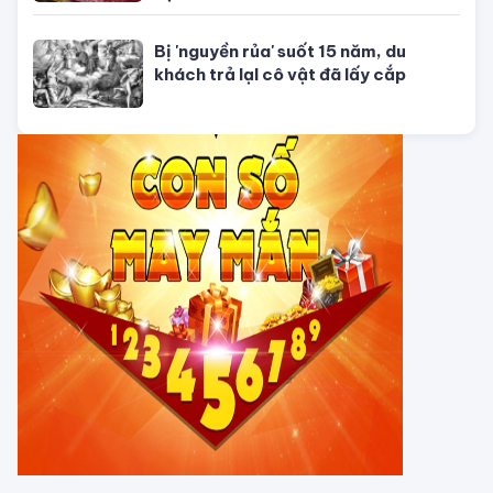
Con số may mắn ngày hôm nay
01/08/2026 của 12 con giáp
TỬ VI CỦA 12 CON GIÁP
Tử vi hôm nay, xem tử vi 12 con giáp
hôm nay ngày 5/8/2026: Tuổi Thân
công việc cần kiên nhẫn
Tử vi 12 cung hoàng đạo Thứ Sáu
ngày 31/7/2026: Song Tử tràn đầy
năng lượng
Tử vi hôm nay, xem tử vi 12 con giáp
hôm nay ngày 31/7/2026: Tuổi Tỵ
công việc thịnh vượng