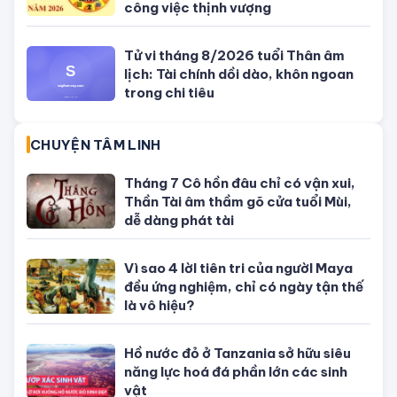
ông bà
Bỏ trốn sau cú đâm xe làm quan
chức Campuchia tử vong, con gái
quý tộc bị bắt
SỐ ĐẸP THEO NGÀY
Con số may mắn ngày hôm nay
04/08/2026 của 12 con giáp
Con số may mắn ngày hôm nay
03/08/2026 của 12 con giáp
Con số may mắn ngày hôm nay
02/08/2026 của 12 con giáp