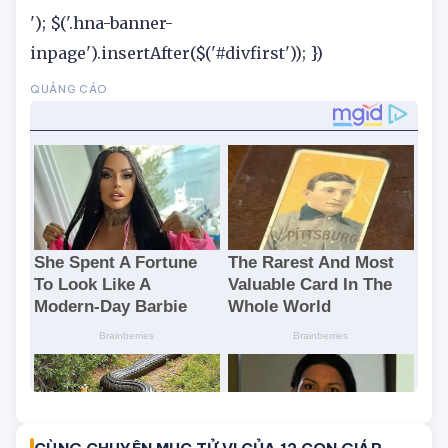
Hôm Nay mang tính chất giải trí!
'); $('.hna-banner-
inpage').insertAfter($('#divfirst')); })