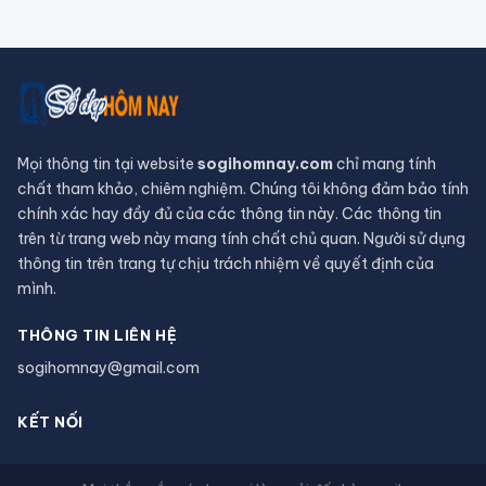
Tử vi tháng 8/2026 tuổi Thân âm
lịch: Tài chính dồi dào, khôn ngoan
trong chi tiêu
CHUYỆN TÂM LINH
Tháng 7 Cô hồn đâu chỉ có vận xui,
Thần Tài âm thầm gõ cửa tuổi Mùi,
dễ dàng phát tài
Vì sao 4 lờI tiên tri của ngườI Maya
đều ứng nghiệm, chỉ có ngày tận thế
là vô hiệu?
Hồ nước đỏ ở Tanzania sở hữu siêu
năng lực hoá đá phần lớn các sinh
vật