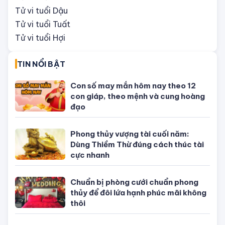
Tử vi tháng 8/2026 tuổi Hợi âm lịch:
Nhiều cơ hội đón lộc bất ngờ
ĐÁNG QUAN TÂM
Tử vi tuổi Tý
Tử vi tuổi Sửu
Tử vi tuổi Dần
Tử vi tuổi Mão
Tử vi tuổi Thìn
Tử vi tuổi Ti
Tử vi tuổi Ngọ
Tử vi tuổi Mùi
Tử vi tuổi Thân