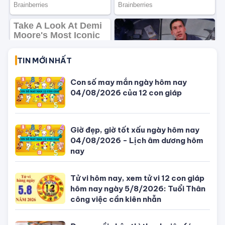
Mệnh Kim hợp màu gì, kỵ màu gì, ứng
dụng màu sắc ra sao để dễ gặp may
mắn, vạn sự hanh thông?
Lý giải tại sao khi đang ngủ mơ đến
khi hấp dẫn nhất thường bị đánh thức
bởi tác động bên ngoài