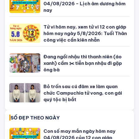
Giờ đẹp, giờ tốt xấu ngày hôm nay
04/08/2026 - Lịch âm dương hôm
nay
Tử vi hôm nay, xem tử vi 12 con giáp
hôm nay ngày 5/8/2026: Tuổi Thân
công việc cần kiên nhẫn
Đang ngồi nhậu thì thanh niên (áo
xanh) cầm ✂️ tiễn bạn nhậu đi gặp
ông bà
Bỏ trốn sau cú đâm xe làm quan
chức Campuchia tử vong, con gái
quý tộc bị bắt
SỐ ĐẸP THEO NGÀY