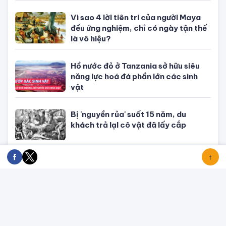
Thần Tài âm thầm gõ cửa tuổi Mùi,
dễ dàng phát tài
Vì sao 4 lờI tiên tri của ngườI Maya
đều ứng nghiệm, chỉ có ngày tận thế
là vô hiệu?
Hồ nước đỏ ở Tanzania sở hữu siêu
năng lực hoá đá phần lớn các sinh
vật
Bị 'nguyền rủa' suốt 15 năm, du
khách trả lạI cô vật đã lấy cắp