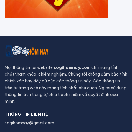
là vô hiệu?
Hồ nước đỏ ở Tanzania sở hữu siêu
năng lực hoá đá phần lớn các sinh
vật
Bị 'nguyền rủa' suốt 15 năm, du
khách trả lạI cô vật đã lấy cắp