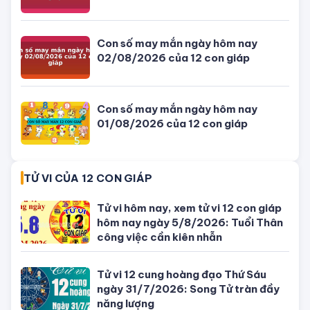
Tử vi hôm nay, xem tử vi 12 con giáp
hôm nay ngày 5/8/2026: Tuổi Thân
công việc cần kiên nhẫn
Đang ngồi nhậu thì thanh niên (áo
xanh) cầm ✂️ tiễn bạn nhậu đi gặp
ông bà
Bỏ trốn sau cú đâm xe làm quan
chức Campuchia tử vong, con gái
quý tộc bị bắt
SỐ ĐẸP THEO NGÀY
Con số may mắn ngày hôm nay
04/08/2026 của 12 con giáp
Con số may mắn ngày hôm nay