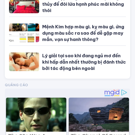
Chuẩn bị phòng cưới chuẩn phong
thủy để đôi lứa hạnh phúc mãi không
thôi
Mệnh Kim hợp màu gì, kỵ màu gì, ứng
dụng màu sắc ra sao để dễ gặp may
mắn, vạn sự hanh thông?
Lý giải tại sao khi đang ngủ mơ đến
khi hấp dẫn nhất thường bị đánh thức
bởi tác động bên ngoài