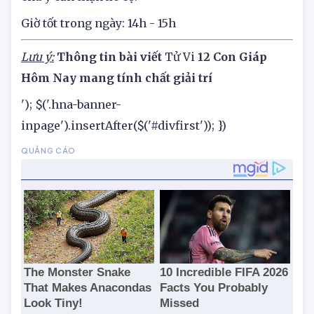
Sức khoẻ: Sức khỏe gần đây không đáng lo ngại,
chú ý cẩn thận xe cộ.
Giờ tốt trong ngày: 14h - 15h
Lưu ý:
Thông tin bài viết
Tử Vi
12 Con Giáp
Hôm Nay mang tính chất giải trí
'); $('.hna-banner-
inpage').insertAfter($('#divfirst')); })