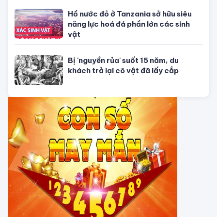
năng lượng
Tử vi hôm nay, xem tử vi 12 con giáp
hôm nay ngày 31/7/2026: Tuổi Tỵ
công việc thịnh vượng
Tử vi tháng 8/2026 tuổi Thân âm
lịch: Tài chính dồi dào, khôn ngoan
trong chi tiêu
CHUYỆN TÂM LINH
Tháng 7 Cô hồn đâu chỉ có vận xui,
Thần Tài âm thầm gõ cửa tuổi Mùi,
dễ dàng phát tài
Vì sao 4 lờI tiên tri của ngườI Maya
đều ứng nghiệm, chỉ có ngày tận thế