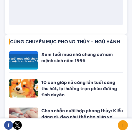
Phong thủy hôn nhân: Tránh được
những điều này thì gia đình hòa hợp,
sum vầy
Vì sao không nên ĐỔ RÁC buổi đêm
và đâu là những lưu ý quan trọng liên
quan tới thùng rác?
Xem màu sắc may mắn hôm nay
8/7/2025: Chọn đúng màu ĐẠI CÁT,
làm gì cũng thuận
ĐÁNG QUAN TÂM
Tử vi tuổi Tý
Tử vi tuổi Sửu
Tử vi tuổi Dần