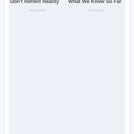
CÙNG CHUYÊN MỤC PHONG THỦY - NGŨ HÀNH
Xem tuổi mua nhà chung cư nam
mệnh sinh năm 1995
10 con giáp nữ càng lớn tuổi càng
thu hút, lại hưởng trọn phúc đường
tình duyên
Chọn nhẫn cưới hợp phong thủy: Kiểu
dáng gì, đeo như thế nào giúp vợ
chồng vượng vận?