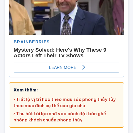
Xem thêm:
› Tiết lộ vị trí hoa theo màu sắc phong thủy tùy
theo mục đích cụ thể của gia chủ
› Thu hút tài lộc nhờ vào cách đặt bàn ghế
phòng khách chuẩn phong thủy