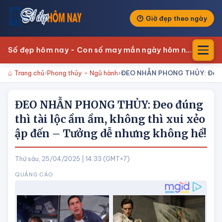
Giờ đẹp theo ngày
Số đẹp hôm nay - Con số may mắn ngày hôm nay
Trang chủ
Phong thủy - Ngũ hành
ĐEO NHẪN PHONG THỦY: Đeo đún
ĐEO NHẪN PHONG THỦY: Đeo đúng
thì tài lộc ầm ầm, không thì xui xẻo
ập đến – Tưởng dễ nhưng không hề!
Thứ sáu, 25/04/2025 | 14:33 (GMT+7)