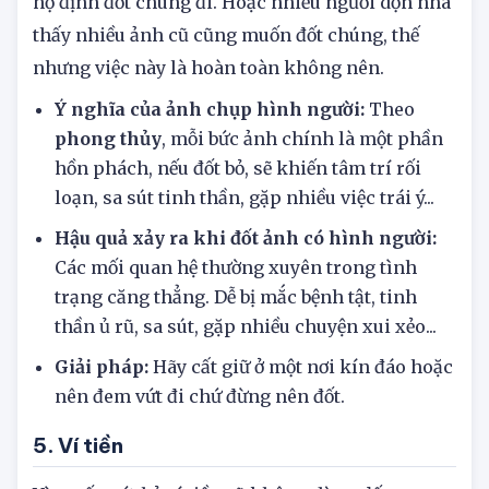
họ định đốt chúng đi. Hoặc nhiều người dọn nhà
thấy nhiều ảnh cũ cũng muốn đốt chúng, thế
nhưng việc này là hoàn toàn không nên.
Ý nghĩa của ảnh chụp hình người:
Theo
phong thủy
, mỗi bức ảnh chính là một phần
hồn phách, nếu đốt bỏ, sẽ khiến tâm trí rối
loạn, sa sút tinh thần, gặp nhiều việc trái ý...
Hậu quả xảy ra khi đốt ảnh có hình người:
Các mối quan hệ thường xuyên trong tình
trạng căng thẳng. Dễ bị mắc bệnh tật, tinh
thần ủ rũ, sa sút, gặp nhiều chuyện xui xẻo...
Giải pháp:
Hãy cất giữ ở một nơi kín đáo hoặc
nên đem vứt đi chứ đừng nên đốt.
5. Ví tiền