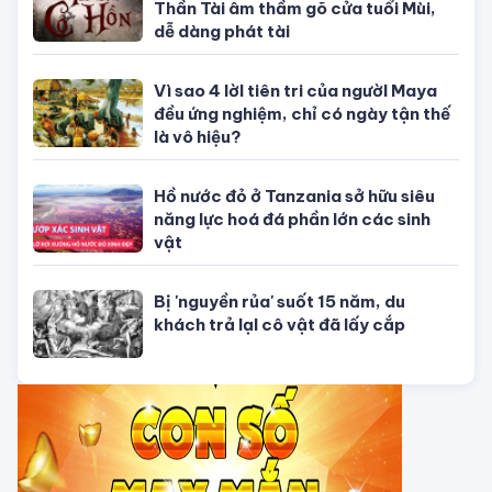
Thần Tài âm thầm gõ cửa tuổi Mùi,
dễ dàng phát tài
Vì sao 4 lờI tiên tri của ngườI Maya
đều ứng nghiệm, chỉ có ngày tận thế
là vô hiệu?
Hồ nước đỏ ở Tanzania sở hữu siêu
năng lực hoá đá phần lớn các sinh
vật
Bị 'nguyền rủa' suốt 15 năm, du
khách trả lạI cô vật đã lấy cắp