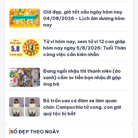
Giờ đẹp, giờ tốt xấu ngày hôm nay
04/08/2026 - Lịch âm dương hôm
nay
Tử vi hôm nay, xem tử vi 12 con giáp
hôm nay ngày 5/8/2026: Tuổi Thân
công việc cần kiên nhẫn
Đang ngồi nhậu thì thanh niên (áo
xanh) cầm ✂️ tiễn bạn nhậu đi gặp
ông bà
Bỏ trốn sau cú đâm xe làm quan
chức Campuchia tử vong, con gái
quý tộc bị bắt
SỐ ĐẸP THEO NGÀY