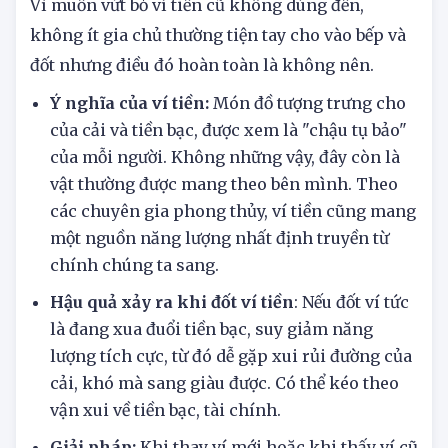
Vì muốn vứt bỏ ví tiền cũ không dùng đến,
không ít gia chủ thường tiện tay cho vào bếp và
đốt nhưng điều đó hoàn toàn là không nên.
Ý nghĩa của ví tiền:
Món đồ tượng trưng cho
của cải và tiền bạc, được xem là "chậu tụ bảo"
của mỗi người. Không những vậy, đây còn là
vật thường được mang theo bên mình. Theo
các chuyên gia phong thủy, ví tiền cũng mang
một nguồn năng lượng nhất định truyền từ
chính chúng ta sang.
Hậu quả xảy ra khi đốt ví tiền
: Nếu đốt ví tức
là đang xua đuổi tiền bạc, suy giảm năng
lượng tích cực, từ đó dễ gặp xui rủi đường của
cải, khó mà sang giàu được. Có thể kéo theo
vận xui về tiền bạc, tài chính.
Giải pháp:
Khi thay ví mới hoặc khi thấy ví cũ