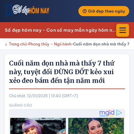
Giờ đẹp theo ngày
Số đẹp hôm nay - Con số may mắn ngày hôm nay
Trang chủ
Phong thủy - Ngũ hành
Cuối năm dọn nhà mà thấy 7 t
Cuối năm dọn nhà mà thấy 7 thứ
này, tuyệt đối ĐỪNG ĐỐT kẻo xui
xẻo đeo bám đến tận năm mới
Chủ nhật, 12/01/2025 | 13:40 (GMT+7)