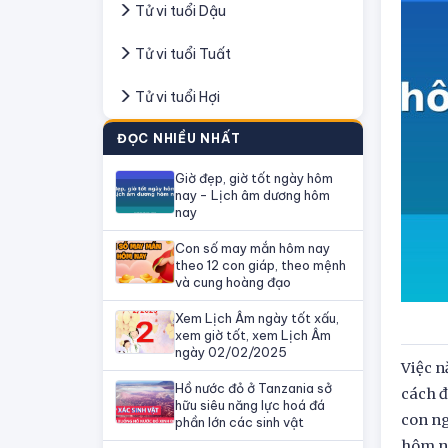
Tử vi tuổi Dậu
Tử vi tuổi Tuất
Tử vi tuổi Hợi
ĐỌC NHIỀU NHẤT
Giờ đẹp, giờ tốt ngày hôm
nay - Lịch âm dương hôm
nay
Con số may mắn hôm nay
theo 12 con giáp, theo mệnh
và cung hoàng đạo
Xem Lịch Âm ngày tốt xấu,
xem giờ tốt, xem Lịch Âm
ngày 02/02/2025
Việc n
Hồ nước đỏ ở Tanzania sở
cách đ
hữu siêu năng lực hoá đá
con ng
phần lớn các sinh vật
hôm na