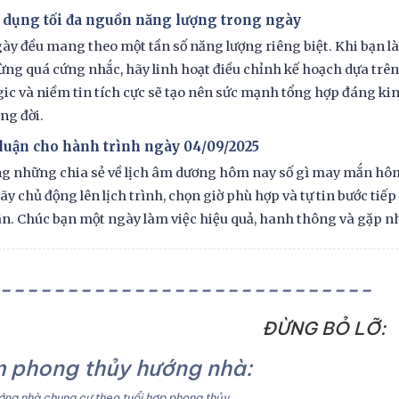
 dụng tối đa nguồn năng lượng trong ngày
ày đều mang theo một tần số năng lượng riêng biệt. Khi bạn là
ừng quá cứng nhắc, hãy linh hoạt điều chỉnh kế hoạch dựa trên n
gic và niềm tin tích cực sẽ tạo nên sức mạnh tổng hợp đáng kin
ong đời.
 luận cho hành trình ngày 04/09/2025
g những chia sẻ về lịch âm dương hôm nay số gì may mắn hôm 
ãy chủ động lên lịch trình, chọn giờ phù hợp và tự tin bước ti
n. Chúc bạn một ngày làm việc hiệu quả, hanh thông và gặp n
----------------------------
ĐỪNG BỎ LỠ:
 phong thủy hướng nhà:
ng nhà chung cư theo tuổi hợp phong thủy