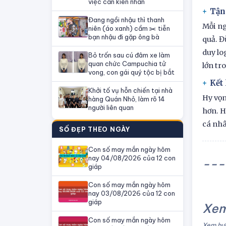
việc cần kiên nhẫn
Tận
Đang ngồi nhậu thì thanh
Mỗi ng
niên (áo xanh) cầm ✂️ tiễn
bạn nhậu đi gặp ông bà
quả. Đ
duy lo
Bỏ trốn sau cú đâm xe làm
quan chức Campuchia tử
lớn tr
vong, con gái quý tộc bị bắt
Kết
Khởi tố vụ hỗn chiến tại nhà
Hy vọn
hàng Quán Nhỏ, làm rõ 14
người liên quan
hơn. H
cá nhâ
SỐ ĐẸP THEO NGÀY
Con số may mắn ngày hôm
nay 04/08/2026 của 12 con
---
giáp
Con số may mắn ngày hôm
nay 03/08/2026 của 12 con
giáp
Xem
Con số may mắn ngày hôm
Xem hướ