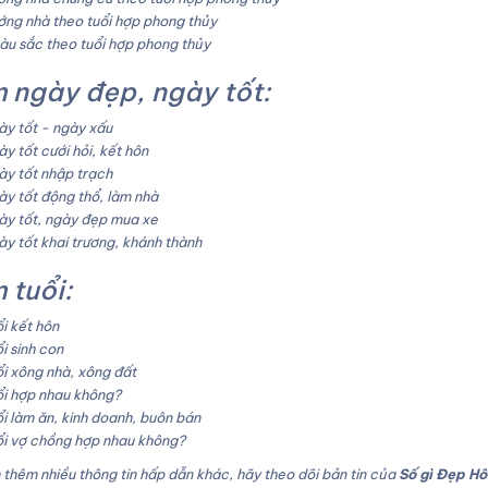
ng nhà theo tuổi hợp phong thủy
u sắc theo tuổi hợp phong thủy
 ngày đẹp, ngày tốt:
y tốt - ngày xấu
y tốt cưới hỏi, kết hôn
y tốt nhập trạch
y tốt động thổ, làm nhà
y tốt, ngày đẹp mua xe
y tốt khai trương, khánh thành
 tuổi:
i kết hôn
i sinh con
i xông nhà, xông đất
i hợp nhau không?
i làm ăn, kinh doanh, buôn bán
i vợ chồng hợp nhau không?
thêm nhiều thông tin hấp dẫn khác, hãy theo dõi bản tin của
Số gì Đẹp H