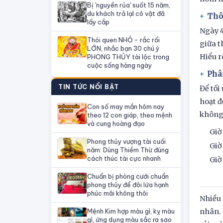
Bị 'nguyền rủa' suốt 15 năm,
du khách trả lạI cô vật đã
Thô
lấy cắp
Ngày 4
Thói quen NHỎ - rắc rối
giữa t
LỚN, nhắc bạn 30 chú ý
Hiểu r
PHONG THỦY tài lộc trong
cuộc sống hàng ngày
Phâ
TIN TỨC NỔI BẬT
Để tối
hoạt đ
Con số may mắn hôm nay
không 
theo 12 con giáp, theo mệnh
và cung hoàng đạo
Giờ
Phong thủy vượng tài cuối
Giờ
năm: Dùng Thiềm Thừ đúng
cách thúc tài cực nhanh
Giờ
Chuẩn bị phòng cưới chuẩn
phong thủy để đôi lứa hạnh
phúc mãi không thôi
Nhiều 
Mệnh Kim hợp màu gì, kỵ màu
nhân. 
gì, ứng dụng màu sắc ra sao