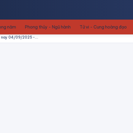
rong năm
Phong thủy - Ngũ hành
Tử vi - Cung hoàng đạo
m nay 04/09/2025 -...