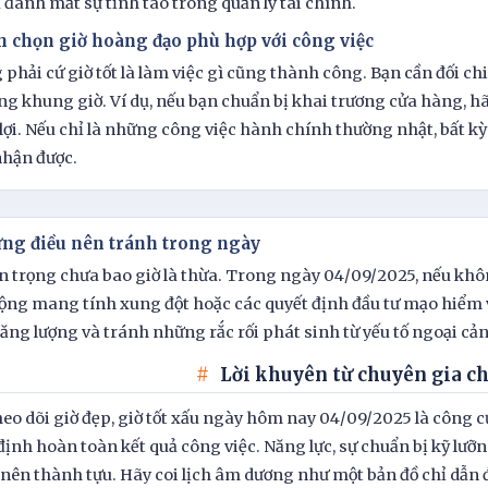
 đánh mất sự tỉnh táo trong quản lý tài chính.
h chọn giờ hoàng đạo phù hợp với công việc
phải cứ giờ tốt là làm việc gì cũng thành công. Bạn cần đối ch
ng khung giờ. Ví dụ, nếu bạn chuẩn bị khai trương cửa hàng, hã
lợi. Nếu chỉ là những công việc hành chính thường nhật, bất 
nhận được.
ng điều nên tránh trong ngày
n trọng chưa bao giờ là thừa. Trong ngày 04/09/2025, nếu khôn
ộng mang tính xung đột hoặc các quyết định đầu tư mạo hiểm 
ăng lượng và tránh những rắc rối phát sinh từ yếu tố ngoại c
Lời khuyên từ chuyên gia c
heo dõi giờ đẹp, giờ tốt xấu ngày hôm nay 04/09/2025 là công c
định hoàn toàn kết quả công việc. Năng lực, sự chuẩn bị kỹ lưỡng
o nên thành tựu. Hãy coi lịch âm dương như một bản đồ chỉ dẫn 