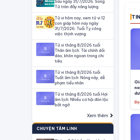
Sáu ngày 31/7/2026: Song
Tử tràn đầy năng lượng
TI
Tử vi hôm nay, xem tử vi 12
con giáp hôm nay ngày
31/7/2026: Tuổi Tỵ công
việc thịnh vượng
Tử vi tháng 8/2026 tuổi
Thân âm lịch: Tài chính dồi
dào, khôn ngoan trong chi
tiêu
Tử vi tháng 8/2026 tuổi
Tuất âm lịch: Nóng nảy, dễ
Gi
phạm tiểu nhân
na
dư
Tử vi tháng 8/2026 tuổi Hợi
âm lịch: Nhiều cơ hội đón lộc
Đọ
bất ngờ
Xem thêm
CHUYỆN TÂM LINH