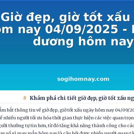
Khám phá chi tiết giờ đẹp, giờ tốt xấu 
ắm bắt thông tin về giờ đẹp, giờ tốt xấu ngày hôm nay 04/09/2
ể nhiều người tối ưu hóa thời gian thực hiện các việc quan trọ
ười thường tự tin hơn, từ đó tăng khả năng thành công cho cá
y số gì may mắn hôm nay là câu hỏi được nhiều người quan tâ