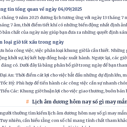
ng tin tổng quan về ngày 04/09/2025
 tháng 9 năm 2025 dương lịch tương ứng với ngày 13 tháng 7 n
háng 7 âm, thời điểm tiết khí có những biến động nhất định 
õ bản chất của ngày này giúp bạn đưa ra những quyết định sán
n loại giờ tốt xấu trong ngày
 ưu hóa công việc, việc phân loại khung giờ là cần thiết. Nhữn
ộng khởi sự, ký kết hợp đồng hoặc xuất hành. Ngược lại, các giờ
đáng có. Dưới đây là bảng phân bổ giờ trong ngày để bạn tha
 Đại An: Thời điểm cát lợi cho việc bắt đầu những dự định lớn, m
 Tốc Hỷ: Phù hợp để tiến hành các công việc cần sự nhanh chóng
 Tiểu Các: Khung giờ thuận lợi cho việc giao thương, buôn bán 
Lịch âm dương hôm nay số gì may mắn
người thường tìm kiếm lịch âm dương hôm nay số gì may mắn
Tuy nhiên, cần hiểu rằng con số chỉ mang tính chất tham khảo