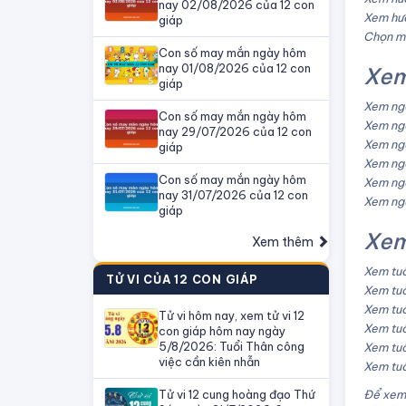
nay 02/08/2026 của 12 con
Xem hướ
giáp
Chọn mà
Con số may mắn ngày hôm
nay 01/08/2026 của 12 con
Xem
giáp
Xem ngà
Con số may mắn ngày hôm
Xem ngà
nay 29/07/2026 của 12 con
Xem ngà
giáp
Xem ngà
Con số may mắn ngày hôm
Xem ngà
nay 31/07/2026 của 12 con
Xem ngà
giáp
Xem
Xem thêm
Xem tuổ
TỬ VI CỦA 12 CON GIÁP
Xem tuổ
Xem tuổ
Tử vi hôm nay, xem tử vi 12
Xem tuổ
con giáp hôm nay ngày
5/8/2026: Tuổi Thân công
Xem tuổ
việc cần kiên nhẫn
Xem tuổ
Tử vi 12 cung hoàng đạo Thứ
Để xem 