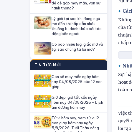
rủi mà
để dễ gặp may mắn, vạn sự
hanh thông?
Các
Lý giải tại sao khi đang ngủ
Không 
mơ đến khi hấp dẫn nhất
của từ
thường bị đánh thức bởi tác
động bên ngoài
thuận 
chấp 
Có bao nhiêu loại giấc mơ và
tại sao chúng ta lại mơ?
TIN TỨC MỚI
Nhữ
Sự thậ
Con số may mắn ngày hôm
nay 04/08/2026 của 12 con
hoạt đ
giáp
toàn n
Giờ đẹp, giờ tốt xấu ngày
hôm nay 04/08/2026 - Lịch
âm dương hôm nay
Việc t
Tử vi hôm nay, xem tử vi 12
quyết 
con giáp hôm nay ngày
5/8/2026: Tuổi Thân công
lõi tạ