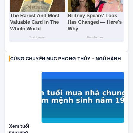
CÙNG CHUYÊN MỤC PHONG THỦY - NGŨ HÀNH