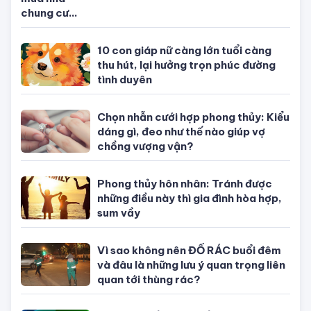
Xem tuổi
mua nhà
chung cư
nam mệnh
sinh năm
10 con giáp nữ càng lớn tuổi càng
1995
thu hút, lại hưởng trọn phúc đường
tình duyên
Chọn nhẫn cưới hợp phong thủy: Kiểu
dáng gì, đeo như thế nào giúp vợ
chồng vượng vận?
Phong thủy hôn nhân: Tránh được
những điều này thì gia đình hòa hợp,
sum vầy
Vì sao không nên ĐỔ RÁC buổi đêm
và đâu là những lưu ý quan trọng liên
quan tới thùng rác?