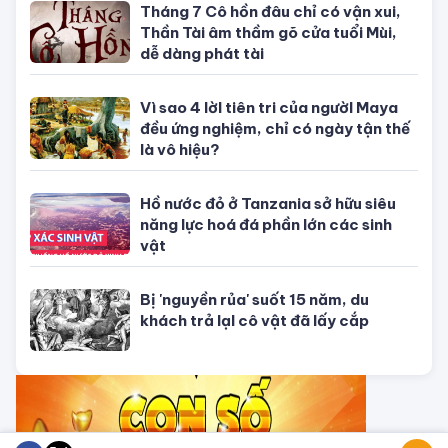
CHUYỆN TÂM LINH
Tháng 7 Cô hồn đâu chỉ có vận xui,
Thần Tài âm thầm gõ cửa tuổi Mùi,
dễ dàng phát tài
Vì sao 4 lờI tiên tri của ngườI Maya
đều ứng nghiệm, chỉ có ngày tận thế
là vô hiệu?
Hồ nước đỏ ở Tanzania sở hữu siêu
năng lực hoá đá phần lớn các sinh
vật
Bị 'nguyền rủa' suốt 15 năm, du
khách trả lạI cô vật đã lấy cắp