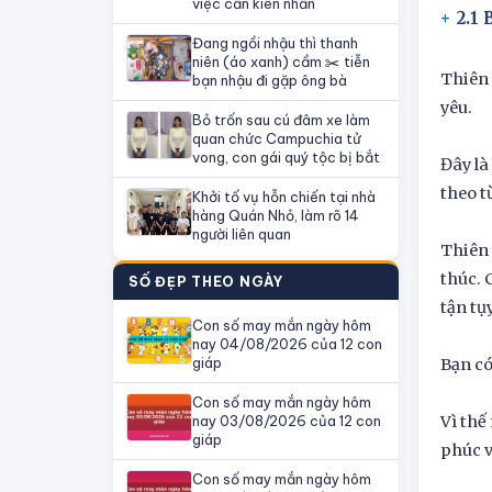
việc cần kiên nhẫn
2.1 
Đang ngồi nhậu thì thanh
niên (áo xanh) cầm ✂️ tiễn
Thiên 
bạn nhậu đi gặp ông bà
yêu.
Bỏ trốn sau cú đâm xe làm
quan chức Campuchia tử
vong, con gái quý tộc bị bắt
Đây là
theo từ
Khởi tố vụ hỗn chiến tại nhà
hàng Quán Nhỏ, làm rõ 14
người liên quan
Thiên 
thúc. 
SỐ ĐẸP THEO NGÀY
tận tụ
Con số may mắn ngày hôm
nay 04/08/2026 của 12 con
giáp
Bạn có
Con số may mắn ngày hôm
nay 03/08/2026 của 12 con
Vì thế
giáp
phúc v
Con số may mắn ngày hôm