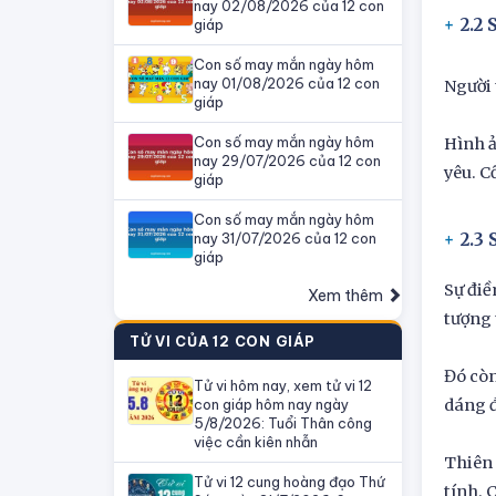
nay 02/08/2026 của 12 con
2.2
giáp
Con số may mắn ngày hôm
nay 01/08/2026 của 12 con
Người 
giáp
Con số may mắn ngày hôm
Hình ả
nay 29/07/2026 của 12 con
yêu. C
giáp
Con số may mắn ngày hôm
nay 31/07/2026 của 12 con
2.3 
giáp
Sự điề
Xem thêm
tượng 
TỬ VI CỦA 12 CON GIÁP
Đó còn
Tử vi hôm nay, xem tử vi 12
con giáp hôm nay ngày
dáng đ
5/8/2026: Tuổi Thân công
việc cần kiên nhẫn
Thiên 
Tử vi 12 cung hoàng đạo Thứ
tính. 