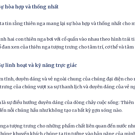
 Sự hòa hợp và thống nhất
ta tin rằng thiên nga mang lại sự hòa hợp và thống nhất cho 
nh hai con thiên nga bơi với cổ quấn vào nhau theo hình trái t
ổ đan xen của thiên nga tượng trưng cho tâm trí, cơ thể và tâ
Sự linh hoạt và kỹ năng trực giác
m tĩnh, duyên dáng và vẻ ngoài chung của chúng đại diện cho 
trưng của chúng vượt xa sự thanh lịch và duyên dáng của vẻ n
 là sự điều hướng duyên dáng của dòng chảy cuộc sống: Thiên
ến nỗi chúng hầu như không tạo ra bất kỳ gợn sóng nào.
nga tượng trưng cho những phẩm chất liên quan đến nước như 
Chúng khuyến khích chúng ta tin tưởng vào bản năng của mìn