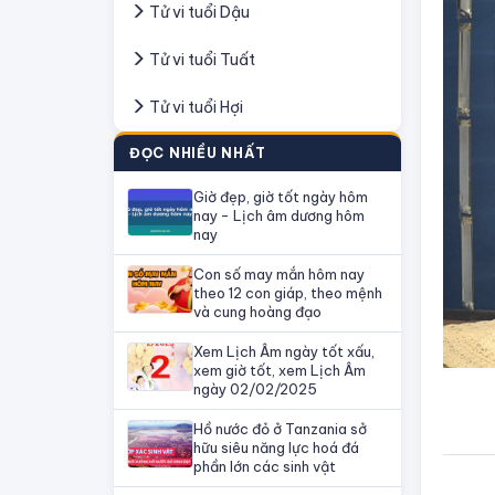
Tử vi tuổi Dậu
Tử vi tuổi Tuất
Tử vi tuổi Hợi
ĐỌC NHIỀU NHẤT
Giờ đẹp, giờ tốt ngày hôm
nay - Lịch âm dương hôm
nay
Con số may mắn hôm nay
theo 12 con giáp, theo mệnh
và cung hoàng đạo
Xem Lịch Âm ngày tốt xấu,
xem giờ tốt, xem Lịch Âm
ngày 02/02/2025
Hồ nước đỏ ở Tanzania sở
hữu siêu năng lực hoá đá
phần lớn các sinh vật