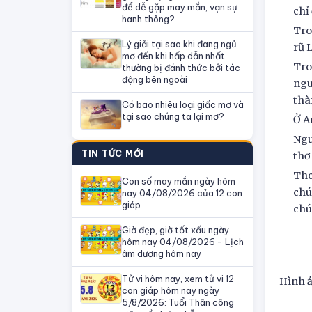
để dễ gặp may mắn, vạn sự
chỉ
hanh thông?
Tro
Lý giải tại sao khi đang ngủ
rũ 
mơ đến khi hấp dẫn nhất
Tro
thường bị đánh thức bởi tác
động bên ngoài
ngu
thà
Có bao nhiêu loại giấc mơ và
tại sao chúng ta lại mơ?
Ở A
Ngư
TIN TỨC MỚI
thơ
The
Con số may mắn ngày hôm
chú
nay 04/08/2026 của 12 con
giáp
chú
Giờ đẹp, giờ tốt xấu ngày
hôm nay 04/08/2026 - Lịch
âm dương hôm nay
Tử vi hôm nay, xem tử vi 12
Hình ả
con giáp hôm nay ngày
5/8/2026: Tuổi Thân công