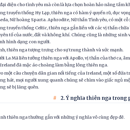
 đại diện cho tình yêu mà còn là lựa chọn hoàn hảo nâng tầm 
ng truyền thống Hy Lạp, thiên nga có hàm ý quyến rũ, dục vọng
Leda, Nữ hoàng Sparta. Aphrodite, Nữ thần Tình yêu, có một cỗ 
ng truyền thống Celtic, thiên nga gắn liền với các vị thần chữ
yên tố của nước, đất và không khí. Chúng cũng là những sinh vậ
nh hình dạng con người.
nh, thiên nga tượng trưng cho sự trung thành và sức mạnh.
ời La Mã liên tưởng thiên nga với Apollo, vị thần của thơ ca, â
 Ireland đã mặc áo choàng làm bằng lông thiên nga.
o một câu chuyện dân gian nổi tiếng của Ireland, một số đứa tr
ng hát, mọi người xung quanh chúng sẽ chìm vào giấc ngủ mộ
ng sẽ bị lãng quên.
2. Ý nghĩa thiên nga trong
nh thiên nga thường gắn với những ý nghĩa vô cùng đẹp đẽ.