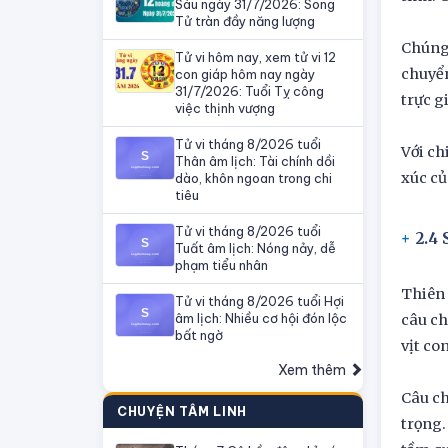
Sáu ngày 31/7/2026: Song
Tử tràn đầy năng lượng
Chúng 
Tử vi hôm nay, xem tử vi 12
chuyển
con giáp hôm nay ngày
31/7/2026: Tuổi Tỵ công
trực g
việc thịnh vượng
Tử vi tháng 8/2026 tuổi
Với ch
Thân âm lịch: Tài chính dồi
xúc c
dào, khôn ngoan trong chi
tiêu
Tử vi tháng 8/2026 tuổi
2.4 
Tuất âm lịch: Nóng nảy, dễ
phạm tiểu nhân
Thiên 
Tử vi tháng 8/2026 tuổi Hợi
âm lịch: Nhiều cơ hội đón lộc
câu ch
bất ngờ
vịt co
Xem thêm
Câu ch
CHUYỆN TÂM LINH
trọng.