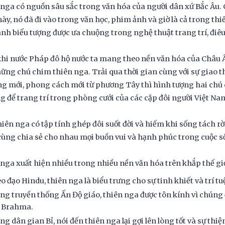
nga có nguồn sâu sắc trong văn hóa của người dân xứ Bắc Âu. C
ày, nó đã đi vào trong văn học, phim ảnh và giờ là cả trong thi
ành biểu tượng được ưa chuộng trong nghệ thuật trang trí, điêu
khi nước Pháp đô hộ nước ta mang theo nền văn hóa của Châu Â
ững chú chim thiên nga. Trải qua thời gian cùng với sự giao 
ng mới, phong cách mới từ phương Tây thì hình tượng hai chú
g để trang trí trong phòng cưới của các cặp đôi người Việt Na
hiên nga có tập tính ghép đôi suốt đời và hiếm khi sống tách r
ùng chia sẻ cho nhau mọi buồn vui và hạnh phúc trong cuộc s
nga xuất hiện nhiều trong nhiều nền văn hóa trên khắp thế giớ
o đạo Hindu, thiên nga là biểu trưng cho sự tinh khiết và trí tu
ng truyền thống Ấn Độ giáo, thiên nga được tôn kính vì chúng 
 Brahma.
ng dân gian Bỉ, nói đến thiên nga lại gợi lên lòng tốt và sự thi