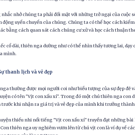
nhắc nhở chúng ta phải đối mặt với những trở ngại của cuộc 
 động uyển chuyển của chúng. Chúng ta có thể học cách kiểm
iác bằng cách quan sát cách chúng cư xử và học cách thuận the
iếc cổ dài, thiên nga dường như có thể nhìn thấy tương lai, dạy
ủa mình.
Sự thanh lịch và vẻ đẹp
nga thường được mọi người coi như biểu tượng của sự đẹp đẽ v
uyện có tên "Vịt con xấu xí". Trong đó một chú thiên nga co
n trước khi nhận ra giá trị và vẻ đẹp của mình khi trưởng thành
uyện thiếu nhi nổi tiếng "Vịt con xấu xí" truyền đạt những bài
 Con thiên nga uy nghiêm vươn lên từ chú vịt con là ví dụ về các