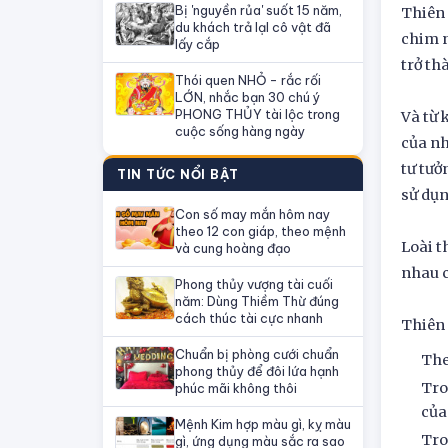
Bị 'nguyền rủa' suốt 15 năm,
Thiên 
du khách trả lạI cô vật đã
chim n
lấy cắp
trở th
Thói quen NHỎ - rắc rối
LỚN, nhắc bạn 30 chú ý
PHONG THỦY tài lộc trong
Và từ 
cuộc sống hàng ngày
của nh
tư tưở
TIN TỨC NỔI BẬT
sử dụn
Con số may mắn hôm nay
theo 12 con giáp, theo mệnh
Loài t
và cung hoàng đạo
nhau c
Phong thủy vượng tài cuối
năm: Dùng Thiềm Thừ đúng
cách thúc tài cực nhanh
Thiên 
Chuẩn bị phòng cưới chuẩn
The
phong thủy để đôi lứa hạnh
Tro
phúc mãi không thôi
của
Mệnh Kim hợp màu gì, kỵ màu
Tro
gì, ứng dụng màu sắc ra sao