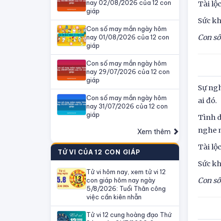
nay 02/08/2026 của 12 con
Tài lộ
giáp
Sức kh
Con số may mắn ngày hôm
nay 01/08/2026 của 12 con
Con số
giáp
Con số may mắn ngày hôm
nay 29/07/2026 của 12 con
giáp
Sự ngh
Con số may mắn ngày hôm
ai đó.
nay 31/07/2026 của 12 con
giáp
Tình d
nghe m
Xem thêm
Tài lộ
TỬ VI CỦA 12 CON GIÁP
Sức kh
Tử vi hôm nay, xem tử vi 12
con giáp hôm nay ngày
Con số
5/8/2026: Tuổi Thân công
việc cần kiên nhẫn
Tử vi 12 cung hoàng đạo Thứ