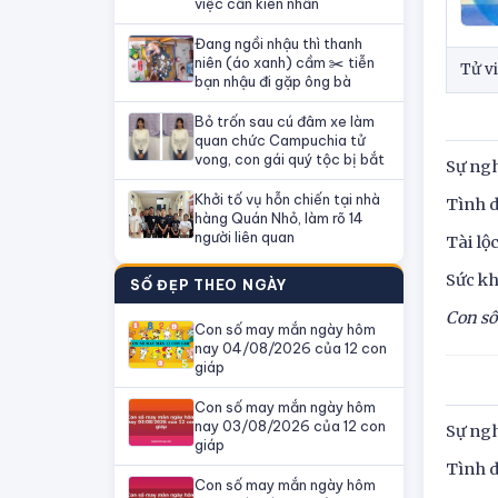
việc cần kiên nhẫn
Đang ngồi nhậu thì thanh
niên (áo xanh) cầm ✂️ tiễn
Tử v
bạn nhậu đi gặp ông bà
Bỏ trốn sau cú đâm xe làm
quan chức Campuchia tử
vong, con gái quý tộc bị bắt
Sự ngh
Khởi tố vụ hỗn chiến tại nhà
Tình d
hàng Quán Nhỏ, làm rõ 14
người liên quan
Tài lộ
Sức kh
SỐ ĐẸP THEO NGÀY
Con số
Con số may mắn ngày hôm
nay 04/08/2026 của 12 con
giáp
Con số may mắn ngày hôm
nay 03/08/2026 của 12 con
Sự ngh
giáp
Tình d
Con số may mắn ngày hôm