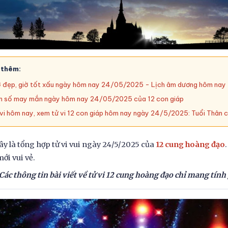
 thêm:
 đẹp, giờ tốt xấu ngày hôm nay 24/05/2025 - Lịch âm dương hôm nay
 số may mắn ngày hôm nay 24/05/2025 của 12 con giáp
vi hôm nay, xem tử vi 12 con giáp hôm nay ngày 24/5/2025: Tuổi Thân ch
ây là tổng hợp tử vi vui ngày 24/5/2025 của
12 cung hoàng đạo
ới vui vẻ.
Các thông tin bài viết về tử vi 12 cung hoàng đạo chỉ mang tính g