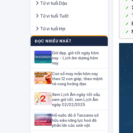
Tử vi tuổi Dậu
Tử vi tuổi Tuất
Tử vi tuổi Hợi
ĐỌC NHIỀU NHẤT
Giờ đẹp, giờ tốt ngày hôm
nay - Lịch âm dương hôm
nay
Con số may mắn hôm nay
theo 12 con giáp, theo mệnh
và cung hoàng đạo
Xem Lịch Âm ngày tốt xấu,
xem giờ tốt, xem Lịch Âm
ngày 02/02/2025
Hồ nước đỏ ở Tanzania sở
hữu siêu năng lực hoá đá
phần lớn các sinh vật