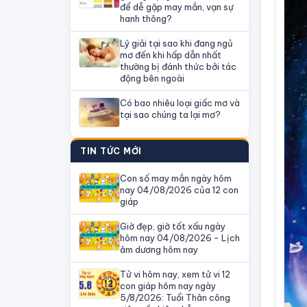
để dễ gặp may mắn, vạn sự
hanh thông?
Lý giải tại sao khi đang ngủ
mơ đến khi hấp dẫn nhất
thường bị đánh thức bởi tác
động bên ngoài
Có bao nhiêu loại giấc mơ và
tại sao chúng ta lại mơ?
TIN TỨC MỚI
Con số may mắn ngày hôm
nay 04/08/2026 của 12 con
giáp
Giờ đẹp, giờ tốt xấu ngày
hôm nay 04/08/2026 - Lịch
âm dương hôm nay
Tử vi hôm nay, xem tử vi 12
con giáp hôm nay ngày
5/8/2026: Tuổi Thân công