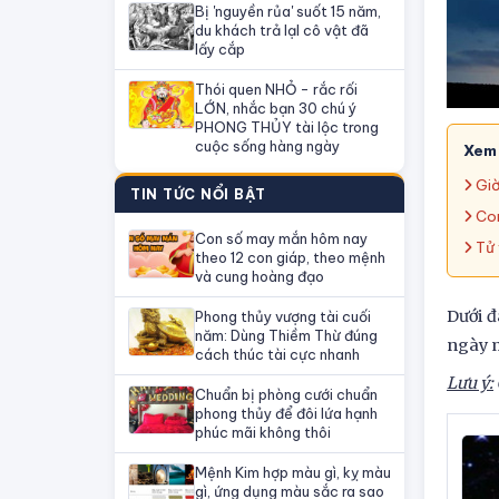
Bị 'nguyền rủa' suốt 15 năm,
du khách trả lạI cô vật đã
lấy cắp
Thói quen NHỎ - rắc rối
LỚN, nhắc bạn 30 chú ý
PHONG THỦY tài lộc trong
cuộc sống hàng ngày
Xem
Giờ
TIN TỨC NỔI BẬT
Con
Con số may mắn hôm nay
Tử 
theo 12 con giáp, theo mệnh
và cung hoàng đạo
Dưới đ
Phong thủy vượng tài cuối
năm: Dùng Thiềm Thừ đúng
ngày m
cách thúc tài cực nhanh
Lưu ý:
Chuẩn bị phòng cưới chuẩn
phong thủy để đôi lứa hạnh
phúc mãi không thôi
Mệnh Kim hợp màu gì, kỵ màu
gì, ứng dụng màu sắc ra sao