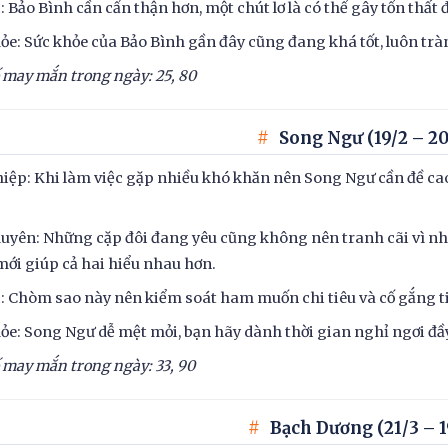
c: Bảo Bình cần cẩn thận hơn, một chút lơ là có thể gây tổn thấ
ỏe: Sức khỏe của Bảo Bình gần đây cũng đang khá tốt, luôn trà
 may mắn trong ngày: 25, 80
Song Ngư (19/2 – 20
iệp: Khi làm việc gặp nhiều khó khăn nên Song Ngư cần đề ca
uyên: Những cặp đôi đang yêu cũng không nên tranh cãi vì nh
ới giúp cả hai hiểu nhau hơn.
c: Chòm sao này nên kiểm soát ham muốn chi tiêu và cố gắng t
ỏe: Song Ngư dễ mệt mỏi, bạn hãy dành thời gian nghỉ ngơi đầy
 may mắn trong ngày: 33,
9
0
Bạch Dương (21/3 – 1