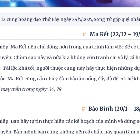
i 12 cung hoàng đạo Thứ Bảy ngày 24/5/2025, Song Tử gặp quý nhân
Ma Kết (22/12 – 19/
iệp: Ma Kết nên chủ động hơn trong quá trình làm việc để có t
uyên: Chòm sao này và nửa kia không còn tranh cãi vô lý, cả ha
c: Tài lộc khá tốt, người thuộc cung này hãy thực hiện những 
ỏe: Ma Kết cũng cần chú ý đảm bảo ăn uống đầy đủ để cơ thể khô
 may mắn trong ngày: 34, 78
Bảo Bình (20/1 – 18
iệp: Bạn hãy tự tin thực hiện các kế hoạch của mình và đừng sợ
uyên: Bản mệnh bạn cũng không nên cố chấp, hãy quan tâm n