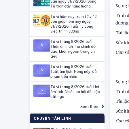
Sáu ngày 31/7/2026: Song
Sự ngh
Tử tràn đầy năng lượng
Tình d
Tử vi hôm nay, xem tử vi 12
con giáp hôm nay ngày
đương
31/7/2026: Tuổi Tỵ công
việc thịnh vượng
Tài lộ
Tử vi tháng 8/2026 tuổi
Sức kh
Thân âm lịch: Tài chính dồi
dào, khôn ngoan trong chi
Con số
tiêu
Tử vi tháng 8/2026 tuổi
Tuất âm lịch: Nóng nảy, dễ
phạm tiểu nhân
Sự ngh
Tử vi tháng 8/2026 tuổi Hợi
Tình d
âm lịch: Nhiều cơ hội đón lộc
bất ngờ
Tài lộ
Xem thêm
Sức kh
CHUYỆN TÂM LINH
Con số