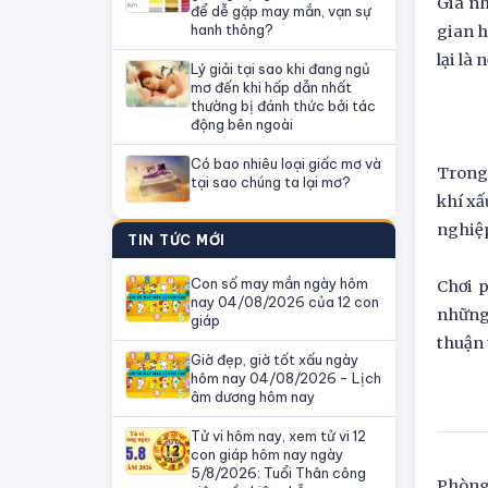
Giá nh
để dễ gặp may mắn, vạn sự
hanh thông?
gian h
lại là
Lý giải tại sao khi đang ngủ
mơ đến khi hấp dẫn nhất
thường bị đánh thức bởi tác
động bên ngoài
Có bao nhiêu loại giấc mơ và
Trong 
tại sao chúng ta lại mơ?
khí xấ
nghiệp
TIN TỨC MỚI
Con số may mắn ngày hôm
Chơi p
nay 04/08/2026 của 12 con
những 
giáp
thuận 
Giờ đẹp, giờ tốt xấu ngày
hôm nay 04/08/2026 - Lịch
âm dương hôm nay
Tử vi hôm nay, xem tử vi 12
con giáp hôm nay ngày
5/8/2026: Tuổi Thân công
Phòng