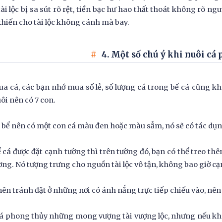
tài lộc bị sa sút rõ rệt, tiền bạc hư hao thất thoát không rõ 
hiến cho tài lộc không cánh mà bay.
4. Một số chú ý khi nuôi cá
a cá, các bạn nhớ mua số lẻ, số lượng cá trong bể cá cũng khôn
ôi nên có 7 con.
bể nên có một con cá màu đen hoặc màu sẫm, nó sẽ có tác dụng 
 cá được đặt cạnh tường thì trên tường đó, bạn có thể treo th
ơng. Nó tượng trưng cho nguồn tài lộc vô tận, không bao giờ cạn
nên tránh đặt ở những nơi có ánh nắng trực tiếp chiếu vào, nê
á phong thủy những mong vượng tài vượng lộc, nhưng nếu kh