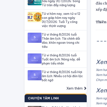
Sáu ngày 31/7/2026: Song
đâu ch
Tử tràn đầy năng lượng
xếp đặ
Tử vi hôm nay, xem tử vi 12
con giáp hôm nay ngày
31/7/2026: Tuổi Tỵ công
Thiên
việc thịnh vượng
Tử vi tháng 8/2026 tuổi
Thân âm lịch: Tài chính dồi
---
dào, khôn ngoan trong chi
tiêu
Tử vi tháng 8/2026 tuổi
Tuất âm lịch: Nóng nảy, dễ
Xem
phạm tiểu nhân
Xem hướ
Tử vi tháng 8/2026 tuổi Hợi
Xem hướ
âm lịch: Nhiều cơ hội đón lộc
Chọn mà
bất ngờ
Xem thêm
Xem
Xem ngà
CHUYỆN TÂM LINH
Xem ngà