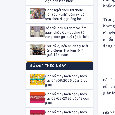
việc cần kiên nhẫn
khắc v
Đang ngồi nhậu thì thanh
niên (áo xanh) cầm ✂️ tiễn
bạn nhậu đi gặp ông bà
Trong 
không
Bỏ trốn sau cú đâm xe làm
quan chức Campuchia tử
chuyển
vong, con gái quý tộc bị bắt
chiều 
Khởi tố vụ hỗn chiến tại nhà
đáng 
hàng Quán Nhỏ, làm rõ 14
người liên quan
SỐ ĐẸP THEO NGÀY
Con số may mắn ngày hôm
Bể cá 
nay 04/08/2026 của 12 con
giáp
của cá
giản l
Con số may mắn ngày hôm
nay 03/08/2026 của 12 con
giáp
Con số may mắn ngày hôm
Đặt bể