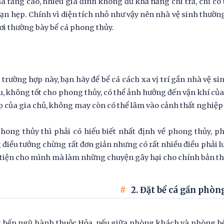
à tăng cao, nhiều gia đình không đủ khả năng chi trả, chỉ c
ạn hẹp. Chính vì diện tích nhỏ như vậy nên nhà vệ sinh thư
 nơi thường bày bể cá phong thủy.
trường hợp này, bạn hãy để bể cá cách xa vị trí gần nhà vệ si
u, không tốt cho phong thủy, có thể ảnh hưởng đến vận khí của 
 của gia chủ, không may còn có thể lâm vào cảnh thất nghiệp
hong thủy thì phải có hiểu biết nhất định về phong thủy, ph
điều tưởng chừng rất đơn giản nhưng có rất nhiều điều phải lưu
tiện cho mình mà làm những chuyện gây hại cho chính bản t
2. Đặt bể cá gần phòn
 bếp ngũ hành thuộc Hỏa, nếu giữa phòng khách và phòng bế