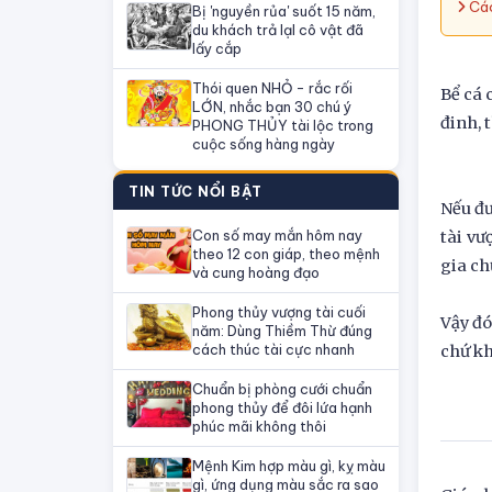
Các
Bị 'nguyền rủa' suốt 15 năm,
du khách trả lạI cô vật đã
lấy cắp
Thói quen NHỎ - rắc rối
Bể cá 
LỚN, nhắc bạn 30 chú ý
đinh, 
PHONG THỦY tài lộc trong
cuộc sống hàng ngày
TIN TỨC NỔI BẬT
Nếu đư
Con số may mắn hôm nay
tài vư
theo 12 con giáp, theo mệnh
gia ch
và cung hoàng đạo
Phong thủy vượng tài cuối
Vậy đó
năm: Dùng Thiềm Thừ đúng
cách thúc tài cực nhanh
chứ kh
Chuẩn bị phòng cưới chuẩn
phong thủy để đôi lứa hạnh
phúc mãi không thôi
Mệnh Kim hợp màu gì, kỵ màu
gì, ứng dụng màu sắc ra sao