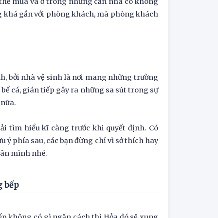
ó thể mua và ở trong những căn nhà có không
ờng khá gần với phòng khách, mà phòng khách
nh, bởi nhà vệ sinh là nơi mang những trường
bể cá, gián tiếp gây ra những sa sút trong sự
 nữa.
ải tìm hiểu kĩ càng trước khi quyết định. Có
 ý phía sau, các bạn đừng chỉ vì sở thích hay
hân mình nhé.
g bếp
p không có gì ngăn cách thì Hỏa đó sẽ xung