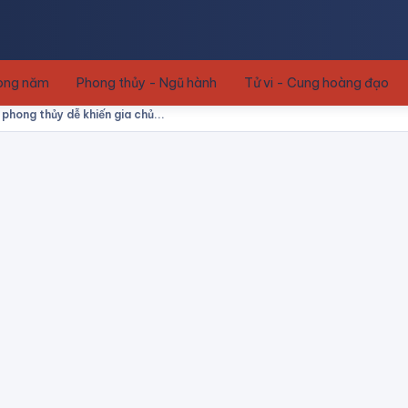
rong năm
Phong thủy - Ngũ hành
Tử vi - Cung hoàng đạo
á phong thủy dễ khiến gia chủ...