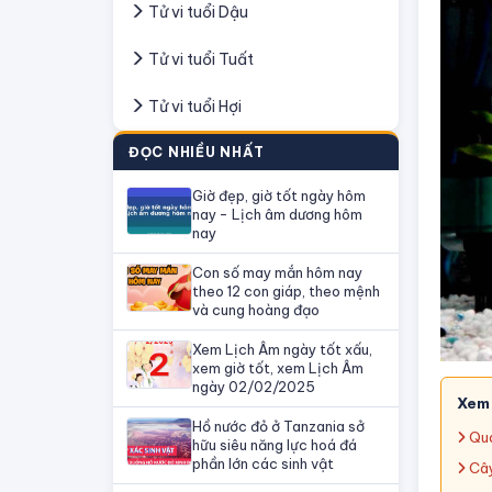
Tử vi tuổi Dậu
Tử vi tuổi Tuất
Tử vi tuổi Hợi
ĐỌC NHIỀU NHẤT
Giờ đẹp, giờ tốt ngày hôm
nay - Lịch âm dương hôm
nay
Con số may mắn hôm nay
theo 12 con giáp, theo mệnh
và cung hoàng đạo
Xem Lịch Âm ngày tốt xấu,
xem giờ tốt, xem Lịch Âm
ngày 02/02/2025
Xem
Hồ nước đỏ ở Tanzania sở
Quá
hữu siêu năng lực hoá đá
phần lớn các sinh vật
Cây