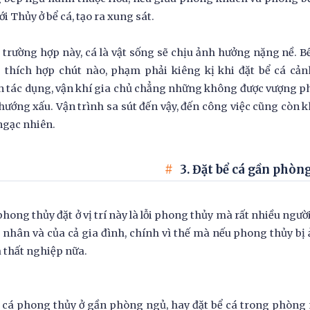
ới Thủy ở bể cá, tạo ra xung sát.
trường hợp này, cá là vật sống sẽ chịu ảnh hưởng nặng nề. Bể
 thích hợp chút nào, phạm phải kiêng kị khi đặt bể cá cả
 tác dụng, vận khí gia chủ chẳng những không được vượng p
hướng xấu. Vận trình sa sút đến vậy, đến công việc cũng còn 
ngạc nhiên.
3. Đặt bể cá gần phòn
phong thủy đặt ở vị trí này là lỗi phong thủy mà rất nhiều ngườ
 nhân và của cả gia đình, chính vì thế mà nếu phong thủy bị
à thất nghiệp nữa.
 cá phong thủy ở gần phòng ngủ, hay đặt bể cá trong phòng 