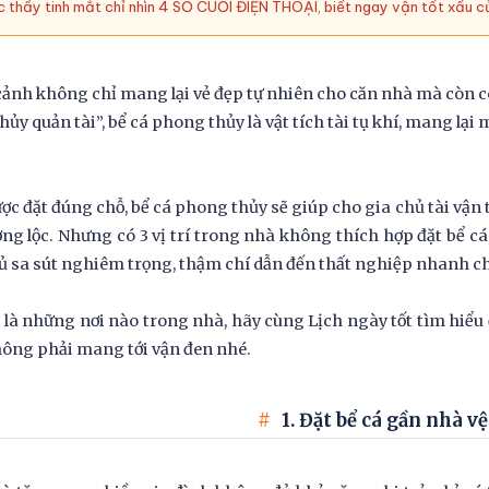
 thầy tinh mắt chỉ nhìn 4 SỐ CUỐI ĐIỆN THOẠI, biết ngay vận tốt xấu c
cảnh không chỉ mang lại vẻ đẹp tự nhiên cho căn nhà mà còn c
thủy quản tài”, bể cá phong thủy là vật tích tài tụ khí, mang lạ
ợc đặt đúng chỗ, bể cá phong thủy sẽ giúp cho gia chủ tài vận 
ợng lộc. Nhưng có 3 vị trí trong nhà không thích hợp đặt bể cá
ủ sa sút nghiêm trọng, thậm chí dẫn đến thất nghiệp nhanh 
 là những nơi nào trong nhà, hãy cùng Lịch ngày tốt tìm hiểu 
ông phải mang tới vận đen nhé.
1. Đặt bể cá gần nhà v