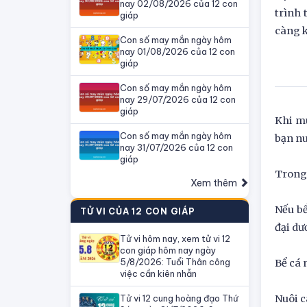
nay 02/08/2026 của 12 con
trình 
giáp
càng k
Con số may mắn ngày hôm
nay 01/08/2026 của 12 con
giáp
Con số may mắn ngày hôm
nay 29/07/2026 của 12 con
giáp
Khi mu
Con số may mắn ngày hôm
bạn nu
nay 31/07/2026 của 12 con
giáp
Trong 
Xem thêm
Nếu bể
TỬ VI CỦA 12 CON GIÁP
đại dư
Tử vi hôm nay, xem tử vi 12
con giáp hôm nay ngày
5/8/2026: Tuổi Thân công
Bể cá 
việc cần kiên nhẫn
Tử vi 12 cung hoàng đạo Thứ
Nuôi c