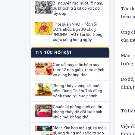
Bị 'nguyền rủa' suốt 15 năm,
du khách trả lạI cô vật đã
Tác dụ
lấy cắp
tiêu c
Thói quen NHỎ - rắc rối
LỚN, nhắc bạn 30 chú ý
Ông ch
PHONG THỦY tài lộc trong
cuộc sống hàng ngày
của mu
TIN TỨC NỔI BẬT
Màu t
trưng 
Con số may mắn hôm nay
theo 12 con giáp, theo mệnh
và cung hoàng đạo
Do đó,
Phong thủy vượng tài cuối
đình, 
năm: Dùng Thiềm Thừ đúng
cách thúc tài cực nhanh
Chuẩn bị phòng cưới chuẩn
Từ hàn
phong thủy để đôi lứa hạnh
phúc mãi không thôi
Việc đ
Mệnh Kim hợp màu gì, kỵ màu
gì, ứng dụng màu sắc ra sao
bình a