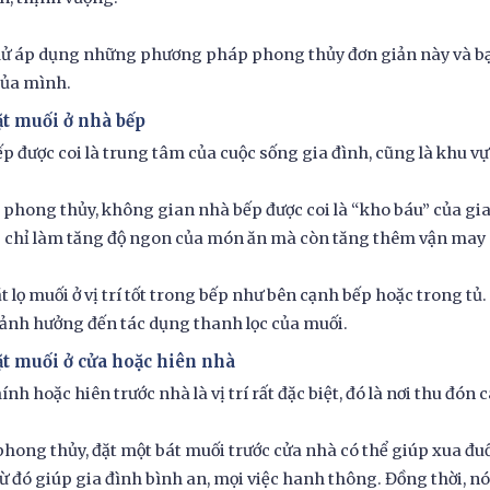
ử áp dụng những phương pháp phong thủy đơn giản này và bạn
của mình.
ặt muối ở nhà bếp
p được coi là trung tâm của cuộc sống gia đình, cũng là khu v
phong thủy, không gian nhà bếp được coi là “kho báu” của gia
chỉ làm tăng độ ngon của món ăn mà còn tăng thêm vận may 
t lọ muối ở vị trí tốt trong bếp như bên cạnh bếp hoặc trong tủ.
nh hưởng đến tác dụng thanh lọc của muối.
ặt muối ở cửa hoặc hiên nhà
ính hoặc hiên trước nhà là vị trí rất đặc biệt, đó là nơi thu đón 
hong thủy, đặt một bát muối trước cửa nhà có thể giúp xua đuổi
từ đó giúp gia đình bình an, mọi việc hanh thông. Đồng thời, n