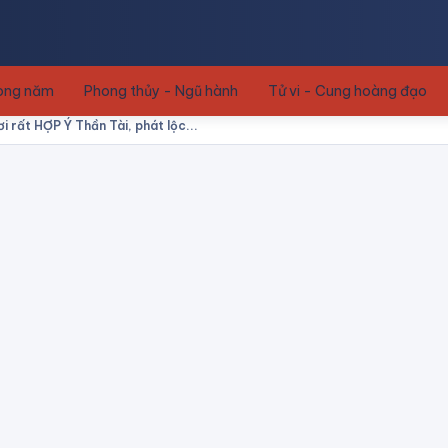
rong năm
Phong thủy - Ngũ hành
Tử vi - Cung hoàng đạo
i rất HỢP Ý Thần Tài, phát lộc...