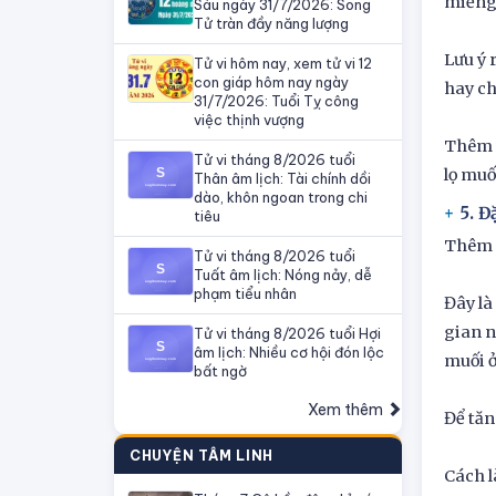
miếng 
Sáu ngày 31/7/2026: Song
Tử tràn đầy năng lượng
Lưu ý 
Tử vi hôm nay, xem tử vi 12
con giáp hôm nay ngày
hay ch
31/7/2026: Tuổi Tỵ công
việc thịnh vượng
Thêm v
Tử vi tháng 8/2026 tuổi
lọ muố
Thân âm lịch: Tài chính dồi
dào, khôn ngoan trong chi
5. 
tiêu
Thêm m
Tử vi tháng 8/2026 tuổi
Tuất âm lịch: Nóng nảy, dễ
phạm tiểu nhân
Đây là
gian n
Tử vi tháng 8/2026 tuổi Hợi
âm lịch: Nhiều cơ hội đón lộc
muối ở
bất ngờ
Xem thêm
Để tăn
CHUYỆN TÂM LINH
Cách l