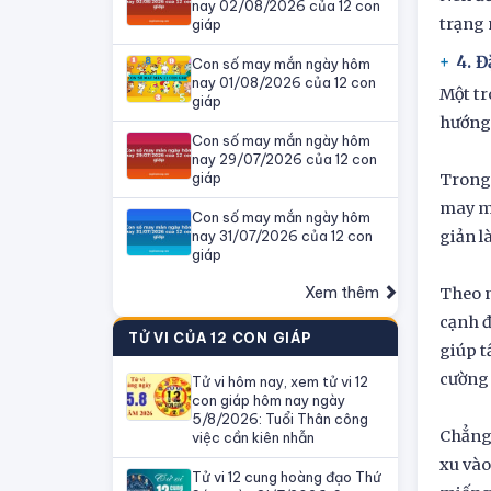
nay 02/08/2026 của 12 con
trạng 
giáp
4. Đ
Con số may mắn ngày hôm
nay 01/08/2026 của 12 con
Một tr
giáp
hướng
Con số may mắn ngày hôm
nay 29/07/2026 của 12 con
giáp
Trong 
may mắ
Con số may mắn ngày hôm
nay 31/07/2026 của 12 con
giản l
giáp
Xem thêm
Theo n
cạnh đ
TỬ VI CỦA 12 CON GIÁP
giúp t
cường 
Tử vi hôm nay, xem tử vi 12
con giáp hôm nay ngày
5/8/2026: Tuổi Thân công
Chẳng 
việc cần kiên nhẫn
xu vào
Tử vi 12 cung hoàng đạo Thứ