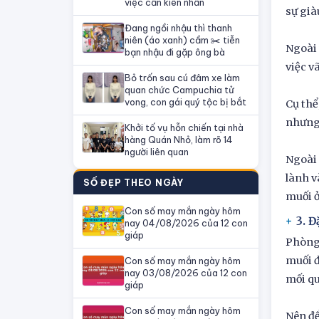
việc cần kiên nhẫn
sự già
Đang ngồi nhậu thì thanh
niên (áo xanh) cầm ✂️ tiễn
Ngoài 
bạn nhậu đi gặp ông bà
việc v
Bỏ trốn sau cú đâm xe làm
quan chức Campuchia tử
vong, con gái quý tộc bị bắt
Cụ thể
nhưng 
Khởi tố vụ hỗn chiến tại nhà
hàng Quán Nhỏ, làm rõ 14
người liên quan
Ngoài 
lành v
SỐ ĐẸP THEO NGÀY
muối ở
Con số may mắn ngày hôm
3. 
nay 04/08/2026 của 12 con
giáp
Phòng 
muối đ
Con số may mắn ngày hôm
nay 03/08/2026 của 12 con
mối qu
giáp
Con số may mắn ngày hôm
Nên để