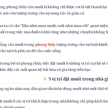
ng phong thủy của muối là không chỉ được coi là vật thanh lọ
ực mà còn tượng trưng cho sự sung túc và giàu có.
a ta có câu "Đầu năm mua muối, cuối năm mua vôi", quan ni
ối trong việc xua đuổi tà khí cũng như những chuyện không h
rắng của muối trong
phong thủy
tượng trưng cho sự tinh khiết
cho sự trù phú, no đủ của cuộc sống.
 trong bố trí phong thủy, việc đặt muối ở những vị trí cụ thể sẽ
thúc đẩy các mối quan hệ hài hòa và gia tăng tiền bạc.
5 vị trí đặt muối trong nhà g
g ngàn năm nay, dân gian vẫn luôn dùng muối như một thứ vũ
ặt muối ở các vị trí thích hợp trong nhà không chỉ giúp kích h
n, thịnh vượng.