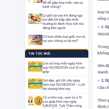
để dễ gặp may mắn, vạn sự
hanh thông?
Hãy th
Lý giải tại sao khi đang ngủ
sống 
mơ đến khi hấp dẫn nhất
thường bị đánh thức bởi tác
1. Đ
động bên ngoài
Nhà bế
Có bao nhiêu loại giấc mơ và
tại sao chúng ta lại mơ?
Trong 
không 
TIN TỨC MỚI
Con số may mắn ngày hôm
Nên đặ
nay 04/08/2026 của 12 con
giáp
mạnh ả
2. Đ
Giờ đẹp, giờ tốt xấu ngày
hôm nay 04/08/2026 - Lịch
Cửa ch
âm dương hôm nay
Tử vi hôm nay, xem tử vi 12
Theo p
con giáp hôm nay ngày
5/8/2026: Tuổi Thân công
đình, 