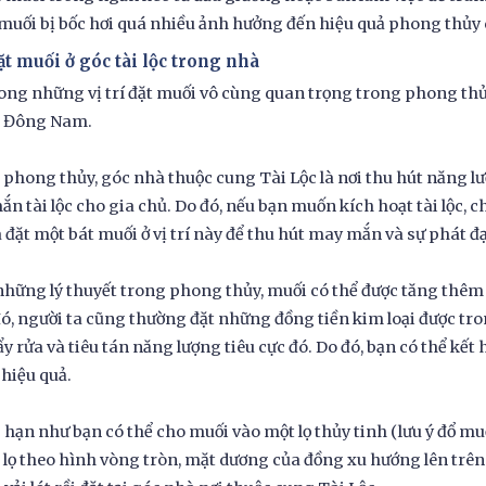
muối bị bốc hơi quá nhiều ảnh hưởng đến hiệu quả phong thủy 
ặt muối ở góc tài lộc trong nhà
ong những vị trí đặt muối vô cùng quan trọng trong phong thủy 
 Đông Nam.
phong thủy, góc nhà thuộc cung Tài Lộc là nơi thu hút năng l
n tài lộc cho gia chủ. Do đó, nếu bạn muốn kích hoạt tài lộc,
à đặt một bát muối ở vị trí này để thu hút may mắn và sự phát đạ
hững lý thuyết trong phong thủy, muối có thể được tăng thêm 
ó, người ta cũng thường đặt những đồng tiền kim loại được tr
ẩy rửa và tiêu tán năng lượng tiêu cực đó. Do đó, bạn có thể kế
hiệu quả.
hạn như bạn có thể cho muối vào một lọ thủy tinh (lưu ý đổ mu
 lọ theo hình vòng tròn, mặt dương của đồng xu hướng lên trên. 