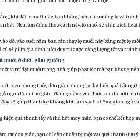
vải lót rồi đặt tại góc nhà nơi thuộc cung Tài Lộc.
rằng, khi đặt lọ muối này, bạn không nên che miệng lọ và trán
ạn bát. Nếu làm đúng theo cách này, lọ muối sẽ giúp kích hoạt 
ào đó, vào cuối năm, bạn cần thay lọ muối này bằng một lọ mới 
i cũ sẽ giúp gia đình luôn duy trì được năng lượng tốt và tránh
Đặt muối ở dưới gầm giường
ột vị trí đặt muối trong nhà giúp phát lộc mà bạn không nên 
 một mẹo phong thủy đơn giản nhưng lại đạt hiệu quả bất ngờ, g
gủ ngon lành, thư giãn. Gầm giường vốn được xem là nơi tích tụ 
 đây sẽ giúp thanh lọc không khí, làm sạch không gian ngủ v
g hiệu quả thanh tẩy và thu hút may mắn, bạn có thể kết hợp 
àm rất đơn giản, bạn chỉ cần chuẩn bị một vài quả chanh (lưu ý