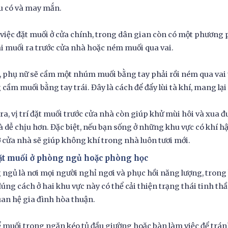
u có và may mắn.
việc đặt muối ở cửa chính, trong dân gian còn có một phương p
ãi muối ra trước cửa nhà hoặc ném muối qua vai.
, phụ nữ sẽ cầm một nhúm muối bằng tay phải rồi ném qua vai t
cầm muối bằng tay trái. Đây là cách để đẩy lùi tà khí, mang lạ
ra, vị trí đặt muối trước cửa nhà còn giúp khử mùi hôi và xua 
à dễ chịu hơn. Đặc biệt, nếu bạn sống ở những khu vực có khí hậ
 cửa nhà sẽ giúp không khí trong nhà luôn tươi mới.
Đặt muối ở phòng ngủ hoặc phòng học
ngủ là nơi mọi người nghỉ ngơi và phục hồi năng lượng, trong k
úng cách ở hai khu vực này có thể cải thiện trạng thái tinh thầ
an hệ gia đình hòa thuận.
 muối trong ngăn kéo tủ đầu giường hoặc bàn làm việc để tránh 