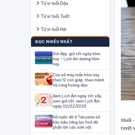
Tử vi tuổi Dậu
Tử vi tuổi Tuất
Tử vi tuổi Hợi
ĐỌC NHIỀU NHẤT
Giờ đẹp, giờ tốt ngày hôm
nay - Lịch âm dương hôm
nay
Con số may mắn hôm nay
theo 12 con giáp, theo mệnh
và cung hoàng đạo
Xem Lịch Âm ngày tốt xấu,
xem giờ tốt, xem Lịch Âm
ngày 02/02/2025
Hồ nước đỏ ở Tanzania sở
Muối –
hữu siêu năng lực hoá đá
phần lớn các sinh vật
tuyệt 