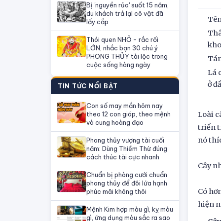
Bị 'nguyền rủa' suốt 15 năm,
du khách trả lạI cô vật đã
Tên
lấy cắp
Thâ
Thói quen NHỎ - rắc rối
kho
LỚN, nhắc bạn 30 chú ý
PHONG THỦY tài lộc trong
Tán
cuộc sống hàng ngày
Lá 
ở đ
TIN TỨC NỔI BẬT
Con số may mắn hôm nay
theo 12 con giáp, theo mệnh
Loài c
và cung hoàng đạo
triển 
nó thí
Phong thủy vượng tài cuối
năm: Dùng Thiềm Thừ đúng
cách thúc tài cực nhanh
Cây nh
Chuẩn bị phòng cưới chuẩn
phong thủy để đôi lứa hạnh
Có hơn
phúc mãi không thôi
hiện n
Mệnh Kim hợp màu gì, kỵ màu
gì, ứng dụng màu sắc ra sao