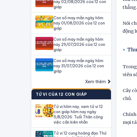
nay 02/08/2026 của 12 con
giáp
thẳng.
Con số may mắn ngày hôm
nay 01/08/2026 của 12 con
Nói ch
giáp
động l
Con số may mắn ngày hôm
nay 29/07/2026 của 12 con
Thu 
giáp
Con số may mắn ngày hôm
nay 31/07/2026 của 12 con
Trong 
giáp
viên s
Xem thêm
Cây cò
TỬ VI CỦA 12 CON GIÁP
chủ.
Tử vi hôm nay, xem tử vi 12
con giáp hôm nay ngày
Chính 
5/8/2026: Tuổi Thân công
việc cần kiên nhẫn
mọi tá
Tử vi 12 cung hoàng đạo Thứ