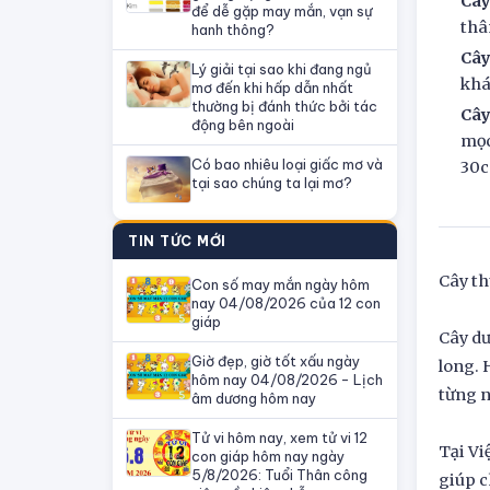
Cây
để dễ gặp may mắn, vạn sự
thâ
hanh thông?
Cây
Lý giải tại sao khi đang ngủ
khá
mơ đến khi hấp dẫn nhất
thường bị đánh thức bởi tác
Cây
động bên ngoài
mọc
Có bao nhiêu loại giấc mơ và
30
tại sao chúng ta lại mơ?
TIN TỨC MỚI
Cây th
Con số may mắn ngày hôm
nay 04/08/2026 của 12 con
giáp
Cây dư
Giờ đẹp, giờ tốt xấu ngày
long. 
hôm nay 04/08/2026 - Lịch
từng n
âm dương hôm nay
Tử vi hôm nay, xem tử vi 12
Tại Vi
con giáp hôm nay ngày
5/8/2026: Tuổi Thân công
giúp 