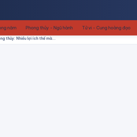
rong năm
Phong thủy - Ngũ hành
Tử vi - Cung hoàng đạo
g thủy: Nhiều lợi ích thế mà...