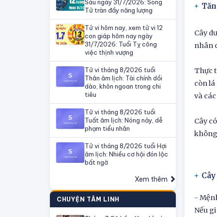
Sáu ngày 31/7/2026: Song
Tăn
Tử tràn đầy năng lượng
Tử vi hôm nay, xem tử vi 12
Cây dư
con giáp hôm nay ngày
31/7/2026: Tuổi Tỵ công
nhân c
việc thịnh vượng
Tử vi tháng 8/2026 tuổi
Thực t
Thân âm lịch: Tài chính dồi
còn lá
dào, khôn ngoan trong chi
tiêu
và các
Tử vi tháng 8/2026 tuổi
Tuất âm lịch: Nóng nảy, dễ
Cây có
phạm tiểu nhân
không 
Tử vi tháng 8/2026 tuổi Hợi
âm lịch: Nhiều cơ hội đón lộc
bất ngờ
Cây
Xem thêm
- Mện
CHUYỆN TÂM LINH
Nếu gi