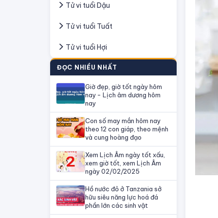
Tử vi tuổi Dậu
Tử vi tuổi Tuất
Tử vi tuổi Hợi
ĐỌC NHIỀU NHẤT
Giờ đẹp, giờ tốt ngày hôm
nay - Lịch âm dương hôm
nay
Con số may mắn hôm nay
theo 12 con giáp, theo mệnh
và cung hoàng đạo
Xem Lịch Âm ngày tốt xấu,
xem giờ tốt, xem Lịch Âm
ngày 02/02/2025
Hồ nước đỏ ở Tanzania sở
hữu siêu năng lực hoá đá
phần lớn các sinh vật