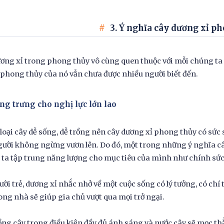
3. Ý nghĩa cây dương xỉ p
ơng xỉ trong phong thủy vô cùng quen thuộc với mỗi chúng ta 
phong thủy của nó vẫn chưa được nhiều người biết đến.
ng trưng cho nghị lực lớn lao
 loại cây dễ sống, dễ trồng nên cây dương xỉ phong thủy có sứ
ười không ngừng vươn lên. Do đó, một trong những ý nghĩa câ
ta tập trung năng lượng cho mục tiêu của mình như chính sức
ười trẻ, dương xỉ nhắc nhở về một cuộc sống có lý tưởng, có chí
ong nhà sẽ giúp gia chủ vượt qua mọi trở ngại.
ồng cây trong điều kiện đầy đủ ánh sáng và nước cây sẽ mọc th