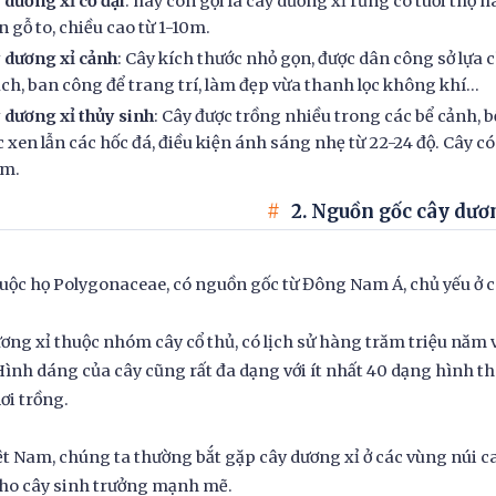
 dương xỉ cổ đại
: hay còn gọi là cây dương xỉ rừng có tuổi thọ 
n gỗ to, chiều cao từ 1-10m.
 dương xỉ cảnh
: Cây kích thước nhỏ gọn, được dân công sở lựa 
ch, ban công để trang trí, làm đẹp vừa thanh lọc không khí...
 dương xỉ thủy sinh
: Cây được trồng nhiều trong các bể cảnh, 
 xen lẫn các hốc đá, điều kiện ánh sáng nhẹ từ 22-24 độ. Cây c
cm.
2. Nguồn gốc cây dươ
uộc họ Polygonaceae, có nguồn gốc từ Đông Nam Á, chủ yếu ở cá
ơng xỉ thuộc nhóm cây cổ thủ, có lịch sử hàng trăm triệu năm v
Hình dáng của cây cũng rất đa dạng với ít nhất 40 dạng hình th
ơi trồng.
ệt Nam, chúng ta thường bắt gặp cây dương xỉ ở các vùng núi ca
cho cây sinh trưởng mạnh mẽ.