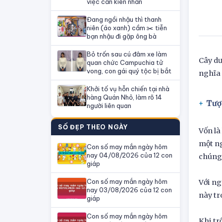
việc cần kiên nhẫn
Đang ngồi nhậu thì thanh
niên (áo xanh) cầm ✂️ tiễn
bạn nhậu đi gặp ông bà
Bỏ trốn sau cú đâm xe làm
Cây dư
quan chức Campuchia tử
vong, con gái quý tộc bị bắt
nghĩa 
Khởi tố vụ hỗn chiến tại nhà
hàng Quán Nhỏ, làm rõ 14
Tượ
người liên quan
SỐ ĐẸP THEO NGÀY
Vốn là
một ng
Con số may mắn ngày hôm
nay 04/08/2026 của 12 con
chúng 
giáp
Con số may mắn ngày hôm
Với ng
nay 03/08/2026 của 12 con
này tr
giáp
Con số may mắn ngày hôm
Khi tr