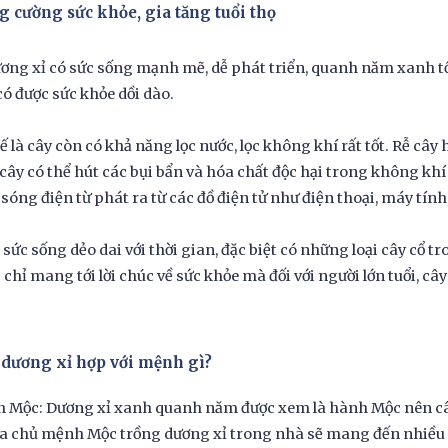
g cường sức khỏe, gia tăng tuổi thọ
ơng xỉ có sức sống mạnh mẽ, dễ phát triển, quanh năm xanh t
ó được sức khỏe dồi dào.
ế là cây còn có khả năng lọc nước, lọc không khí rất tốt. Rễ cây
 cây có thể hút các bụi bẩn và hóa chất độc hại trong không kh
 sóng điện từ phát ra từ các đồ điện tử như điện thoại, máy tính, 
 sức sống dẻo dai với thời gian, đặc biệt có những loại cây cổ 
chỉ mang tới lời chúc về sức khỏe mà đối với người lớn tuổi, c
 dương xỉ hợp với mệnh gì?
h Mộc: Dương xỉ xanh quanh năm được xem là hành Mộc nên c
a chủ mệnh Mộc trồng dương xỉ trong nhà sẽ mang đến nhiều 