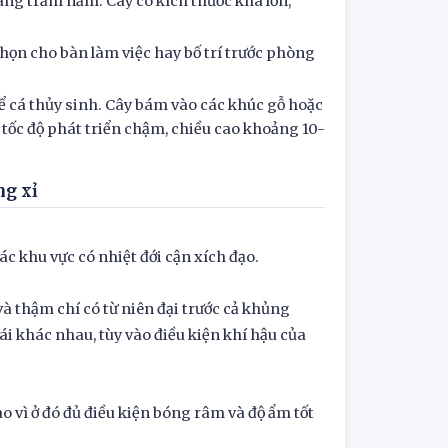
hàng trăm năm. Cây có kích thước khá lớn,
chọn cho bàn làm việc hay bố trí trước phòng
bể cá thủy sinh. Cây bám vào các khúc gỗ hoặc
ó tốc độ phát triển chậm, chiều cao khoảng 10-
ng xỉ
c khu vực có nhiệt đới cận xích đạo.
à thậm chí có từ niên đại trước cả khủng
ái khác nhau, tùy vào điều kiện khí hậu của
o vì ở đó đủ điều kiện bóng râm và độ ẩm tốt