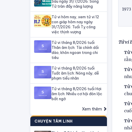
Sáu ngày 31/7/2026: Song
Tử tràn đầy năng lượng
1973
Tử vi hôm nay, xem tử vi 12
con giáp hôm nay ngày
31/7/2026: Tuổi Tỵ công
việc thịnh vượng
Tử vi 
Tử vi tháng 8/2026 tuổi
Thân âm lịch: Tài chính dồi
Tử 
dào, khôn ngoan trong chi
tiêu
rằn
Tử vi tháng 8/2026 tuổi
Tử 
Tuất âm lịch: Nóng nảy, dễ
như
phạm tiểu nhân
Tử 
Tử vi tháng 8/2026 tuổi Hợi
chu
âm lịch: Nhiều cơ hội đón lộc
bất ngờ
Tử 
Xem thêm
cuố
Tử 
CHUYỆN TÂM LINH
nhà