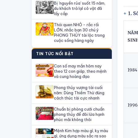
Bị 'nguyền rủa' suốt 15 năm,
du khách trả lạI cô vật đã
1. S
lấy cắp
Thói quen NHỎ - rắc rối
LỚN, nhắc bạn 30 chú ý
NĂ
PHONG THỦY tài lộc trong
SIN
cuộc sống hàng ngày
TIN TỨC NỔI BẬT
Con số may mắn hôm nay
1984
theo 12 con giáp, theo mệnh
và cung hoàng đạo
Phong thủy vượng tài cuối
năm: Dùng Thiềm Thừ đúng
cách thúc tài cực nhanh
1996
Chuẩn bị phòng cưới chuẩn
phong thủy để đôi lứa hạnh
phúc mãi không thôi
Mệnh Kim hợp màu gì, kỵ màu
gì, ứng dụng màu sắc ra sao