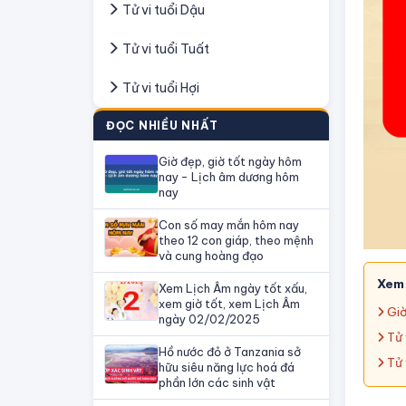
Tử vi tuổi Dậu
Tử vi tuổi Tuất
Tử vi tuổi Hợi
ĐỌC NHIỀU NHẤT
Giờ đẹp, giờ tốt ngày hôm
nay - Lịch âm dương hôm
nay
Con số may mắn hôm nay
theo 12 con giáp, theo mệnh
và cung hoàng đạo
Xem
Xem Lịch Âm ngày tốt xấu,
xem giờ tốt, xem Lịch Âm
Giờ
ngày 02/02/2025
Tử 
Hồ nước đỏ ở Tanzania sở
Tử 
hữu siêu năng lực hoá đá
phần lớn các sinh vật