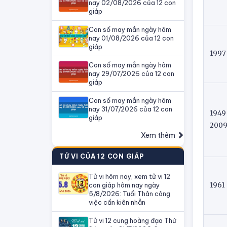
nay 02/08/2026 của 12 con
giáp
Con số may mắn ngày hôm
nay 01/08/2026 của 12 con
giáp
199
Con số may mắn ngày hôm
nay 29/07/2026 của 12 con
giáp
Con số may mắn ngày hôm
nay 31/07/2026 của 12 con
1949
giáp
200
Xem thêm
TỬ VI CỦA 12 CON GIÁP
Tử vi hôm nay, xem tử vi 12
con giáp hôm nay ngày
1961
5/8/2026: Tuổi Thân công
việc cần kiên nhẫn
Tử vi 12 cung hoàng đạo Thứ