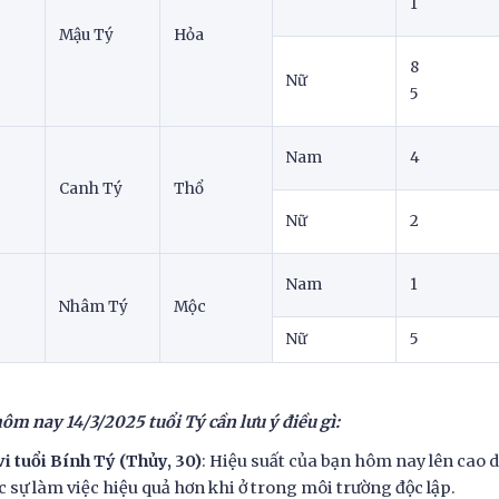
1
Mậu Tý
Hỏa
8
Nữ
5
Nam
4
Canh Tý
Thổ
Nữ
2
Nam
1
Nhâm Tý
Mộc
Nữ
5
hôm nay 14/3/2025 tuổi Tý cần lưu ý điều gì:
vi tuổi Bính Tý (Thủy, 30)
: Hiệu suất của bạn hôm nay lên cao 
c sự làm việc hiệu quả hơn khi ở trong môi trường độc lập.