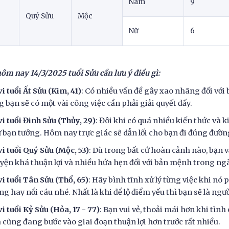
Nam
9
Quý Sửu
Mộc
Nữ
6
hôm nay 14/3/2025 tuổi Sửu cần lưu ý điều gì:
vi tuổi Ất Sửu (Kim, 41)
: Có nhiều vấn đề gây xao nhãng đối vớ
g bạn sẽ có một vài công việc cần phải giải quyết đấy.
vi tuổi Đinh Sửu (Thủy, 29)
: Đôi khi có quá nhiều kiến thức và
 bạn tưởng. Hôm nay trực giác sẽ dẫn lối cho bạn đi đúng đườn
vi tuổi Quý Sửu (Mộc, 53)
: Dù trong bất cứ hoàn cảnh nào, bạn 
yện khá thuận lợi và nhiều hứa hẹn đối với bản mệnh trong ng
vi tuổi Tân Sửu (Thổ, 65)
: Hãy bình tĩnh xử lý từng việc khi nó
ng hay nổi cáu nhé. Nhất là khi để lộ điểm yếu thì bạn sẽ là người
vi tuổi Kỷ Sửu (Hỏa, 17 - 77)
: Bạn vui vẻ, thoải mái hơn khi tìn
 cũng đang bước vào giai đoạn thuận lợi hơn trước rất nhiều.