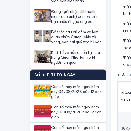
việc cần kiên nhẫn
Tử 
Đang ngồi nhậu thì thanh
lại
niên (áo xanh) cầm ✂️ tiễn
bạn nhậu đi gặp ông bà
Tử 
tru
Bỏ trốn sau cú đâm xe làm
quan chức Campuchia tử
Tử 
vong, con gái quý tộc bị bắt
nay
Khởi tố vụ hỗn chiến tại nhà
hàng Quán Nhỏ, làm rõ 14
Tử 
người liên quan
vào
2. 
SỐ ĐẸP THEO NGÀY
Con số may mắn ngày hôm
nay 04/08/2026 của 12 con
NĂ
giáp
SIN
Con số may mắn ngày hôm
nay 03/08/2026 của 12 con
giáp
Con số may mắn ngày hôm
1985