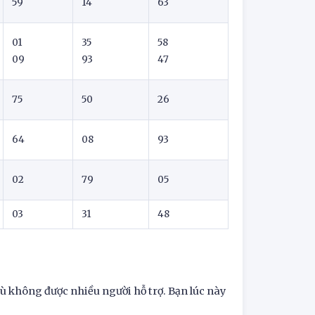
59
14
63
01
35
58
09
93
47
75
50
26
64
08
93
02
79
05
03
31
48
dù không được nhiều người hỗ trợ. Bạn lúc này