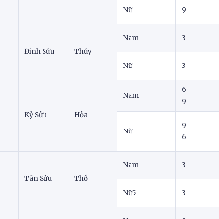
Nữ
9
Nam
3
7
Đinh Sửu
Thủy
Nữ
3
6
Nam
9
Kỷ Sửu
Hỏa
9
9
Nữ
6
Nam
3
Tân Sửu
Thổ
Nữ5
3