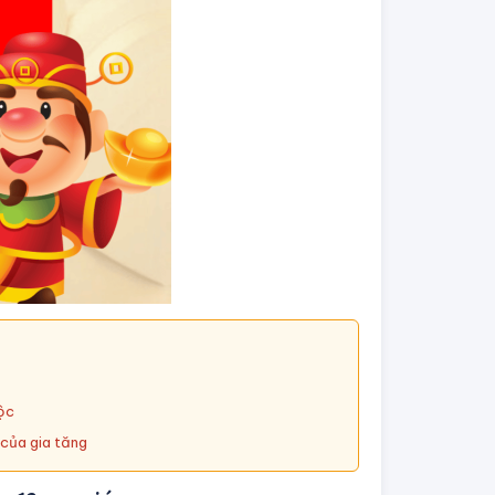
ộc
 của gia tăng