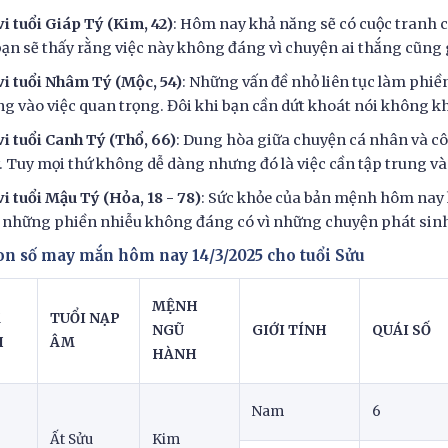
vi tuổi Giáp Tý (Kim, 42)
: Hôm nay khả năng sẽ có cuộc tranh cã
 bạn sẽ thấy rằng việc này không đáng vì chuyện ai thắng cũng 
vi tuổi Nhâm Tý (Mộc, 54)
: Những vấn đề nhỏ liên tục làm phi
ng vào việc quan trọng. Đôi khi bạn cần dứt khoát nói không khi
vi tuổi Canh Tý (Thổ, 66)
: Dung hòa giữa chuyện cá nhân và c
. Tuy mọi thứ không dễ dàng nhưng đó là việc cần tập trung và
vi tuổi Mậu Tý (Hỏa, 18 - 78)
: Sức khỏe của bản mệnh hôm nay 
 những phiền nhiễu không đáng có vì những chuyện phát sinh
Con số may mắn hôm nay 14/3/2025 cho tuổi Sửu
MỆNH
M
TUỔI NẠP
NGŨ
GIỚI TÍNH
QUÁI SỐ
H
ÂM
HÀNH
Nam
6
Ất Sửu
Kim