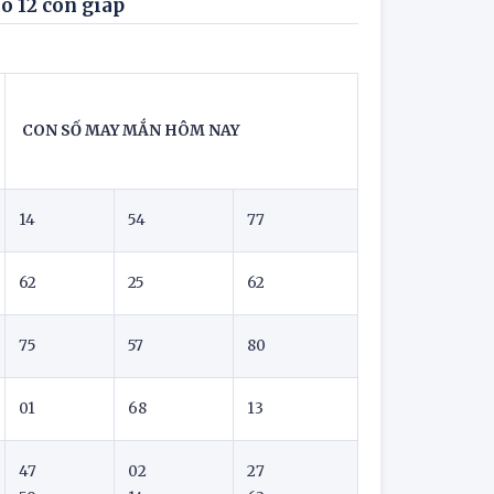
o 12 con giáp
CON SỐ MAY MẮN HÔM NAY
14
54
77
62
25
62
75
57
80
01
68
13
47
02
27