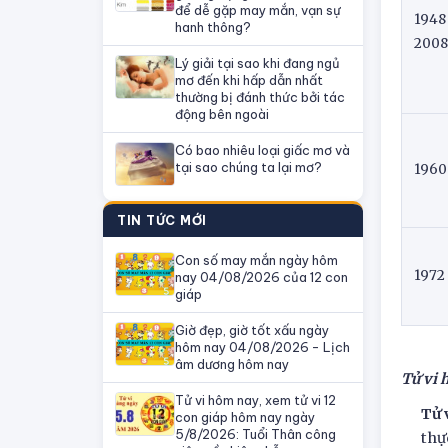
để dễ gặp may mắn, vạn sự
1948
hanh thông?
2008
Lý giải tại sao khi đang ngủ
mơ đến khi hấp dẫn nhất
thường bị đánh thức bởi tác
động bên ngoài
Có bao nhiêu loại giấc mơ và
tại sao chúng ta lại mơ?
1960
TIN TỨC MỚI
Con số may mắn ngày hôm
1972
nay 04/08/2026 của 12 con
giáp
Giờ đẹp, giờ tốt xấu ngày
hôm nay 04/08/2026 - Lịch
âm dương hôm nay
Tử vi 
Tử vi hôm nay, xem tử vi 12
Tử 
con giáp hôm nay ngày
5/8/2026: Tuổi Thân công
thự