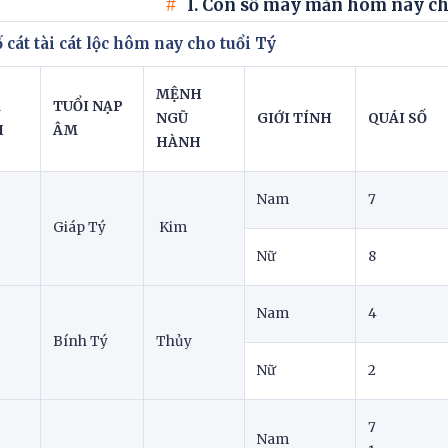
I. Con số may mắn hôm nay ch
ố cát tài cát lộc hôm nay cho tuổi Tý
MỆNH
M
TUỔI NẠP
NGŨ
GIỚI TÍNH
QUÁI SỐ
H
ÂM
HÀNH
Nam
7
Giáp Tý
Kim
Nữ
8
Nam
4
Bính Tý
Thủy
Nữ
2
7
Nam