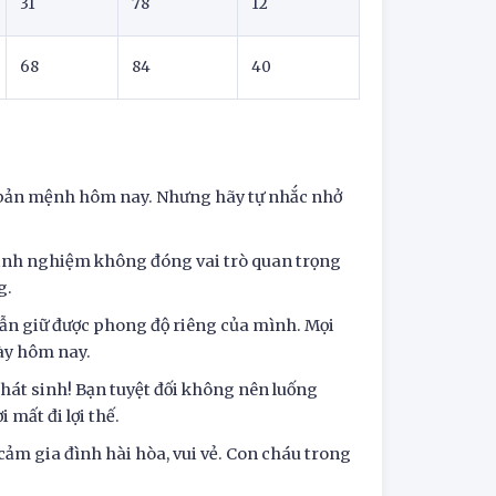
31
78
12
68
84
40
i bản mệnh hôm nay. Nhưng hãy tự nhắc nhở
 kinh nghiệm không đóng vai trò quan trọng
g.
vẫn giữ được phong độ riêng của mình. Mọi
ày hôm nay.
 phát sinh! Bạn tuyệt đối không nên luống
 mất đi lợi thế.
h cảm gia đình hài hòa, vui vẻ. Con cháu trong