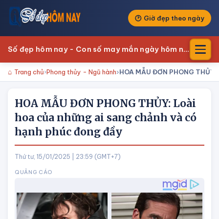
Giờ đẹp theo ngày
Số đẹp hôm nay - Con số may mắn ngày hôm nay
Trang chủ
Phong thủy - Ngũ hành
HOA MẪU ĐƠN PHONG THỦY: Loà
HOA MẪU ĐƠN PHONG THỦY: Loài
hoa của những ai sang chảnh và có
hạnh phúc đong đầy
Thứ tư, 15/01/2025 | 23:59 (GMT+7)