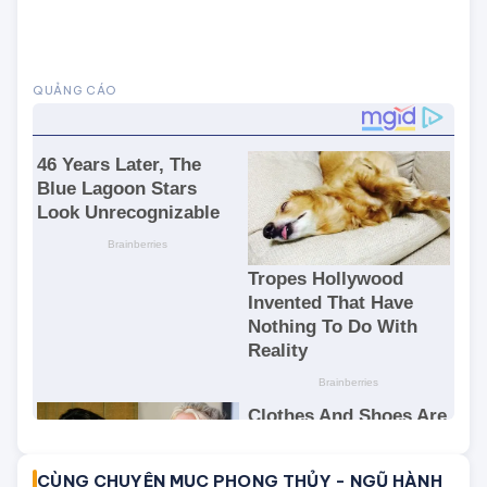
mang ý nghĩa của hạnh phúc keo sơn, bền vững.