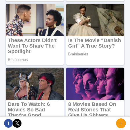
Mệnh Kim hợp màu gì, kỵ màu gì, ứng
dụng màu sắc ra sao để dễ gặp may
mắn, vạn sự hanh thông?
Lý giải tại sao khi đang ngủ mơ đến
khi hấp dẫn nhất thường bị đánh thức
bởi tác động bên ngoài