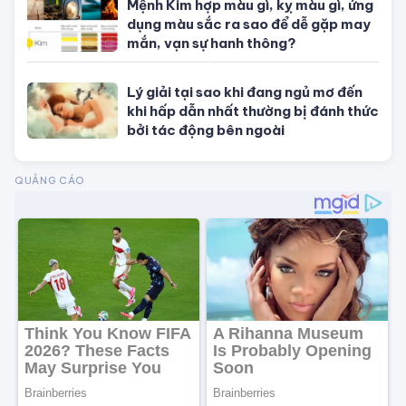
Tử vi tuổi Dậu
Tử vi tuổi Tuất
Tử vi tuổi Hợi
TIN NỔI BẬT
Con số may mắn hôm nay theo 12
con giáp, theo mệnh và cung hoàng
đạo
Phong thủy vượng tài cuối năm:
Dùng Thiềm Thừ đúng cách thúc tài
cực nhanh
Chuẩn bị phòng cưới chuẩn phong
thủy để đôi lứa hạnh phúc mãi không
thôi