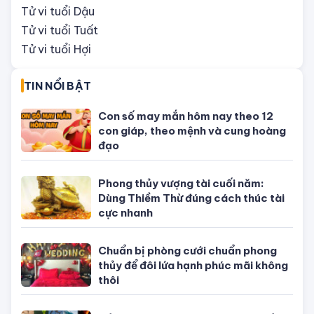
quan tới thùng rác?
Xem màu sắc may mắn hôm nay
8/7/2025: Chọn đúng màu ĐẠI CÁT,
làm gì cũng thuận
ĐÁNG QUAN TÂM
Tử vi tuổi Tý
Tử vi tuổi Sửu
Tử vi tuổi Dần
Tử vi tuổi Mão
Tử vi tuổi Thìn
Tử vi tuổi Ti
Tử vi tuổi Ngọ
Tử vi tuổi Mùi
Tử vi tuổi Thân