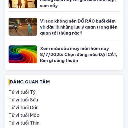
Phong thủy hôn nhân: Tránh được
những điều này thì gia đình hòa hợp,
sum vầy
Vì sao không nên ĐỔ RÁC buổi đêm
và đâu là những lưu ý quan trọng liên
quan tới thùng rác?
Xem màu sắc may mắn hôm nay
8/7/2025: Chọn đúng màu ĐẠI CÁT,
làm gì cũng thuận
ĐÁNG QUAN TÂM
Tử vi tuổi Tý
Tử vi tuổi Sửu
Tử vi tuổi Dần
Tử vi tuổi Mão