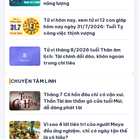
Tử vi 12 cung hoàng đạo Thứ Sáu
ngày 31/7/2026: Song Tử tràn đầy
năng lượng
Tử vi hôm nay, xem tử vi 12 con giáp
hôm nay ngày 31/7/2026: Tuổi Tỵ
công việc thịnh vượng
Tử vi tháng 8/2026 tuổi Thân âm
lịch: Tài chính dồi dào, khôn ngoan
trong chi tiêu
CHUYỆN TÂM LINH
Tháng 7 Cô hồn đâu chỉ có vận xui,
Thần Tài âm thầm gõ cửa tuổi Mùi,
dễ dàng phát tài
Vì sao 4 lờI tiên tri của ngườI Maya