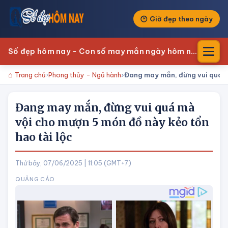
Giờ đẹp theo ngày
Số đẹp hôm nay - Con số may mắn ngày hôm nay
Trang chủ
Phong thủy - Ngũ hành
Đang may mắn, đừng vui quá m
Đang may mắn, đừng vui quá mà
vội cho mượn 5 món đồ này kẻo tổn
hao tài lộc
Thứ bảy, 07/06/2025 | 11:05 (GMT+7)