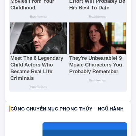
CÙNG CHUYÊN MỤC PHONG THỦY - NGŨ HÀNH