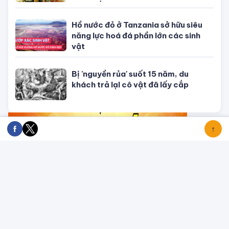
đều ứng nghiệm, chỉ có ngày tận thế
là vô hiệu?
Hồ nước đỏ ở Tanzania sở hữu siêu
năng lực hoá đá phần lớn các sinh
vật
Bị 'nguyền rủa' suốt 15 năm, du
khách trả lạI cô vật đã lấy cắp