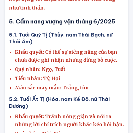
để hai người cũng hỗ trợ nhau tham gia các
hoạt động cải thiện sức khỏe thể chất cũng
như tinh thần.
5. Cẩm nang vượng vận tháng 6/2025
5.1. Tuổi Quý Tị (Thủy, nam Thái Bạch, nữ
Thái Âm)
Khẩu quyết: Có thể sự siêng năng của bạn
chưa được ghi nhận nhưng đừng bỏ cuộc.
Quý nhân: Ngọ, Tuất
Tiểu nhân: Tý, Hợi
Màu sắc may mắn: Trắng, tím
5.2. Tuổi Ất Tị (Hỏa, nam Kế Đô, nữ Thái
Dương)
Khẩu quyết: Tránh nóng giận và nói ra