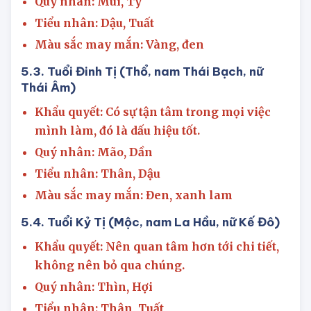
những lời chỉ trích người khác kẻo hối hận.
Quý nhân: Mùi, Tý
Tiểu nhân: Dậu, Tuất
Màu sắc may mắn: Vàng, đen
5.3. Tuổi Đinh Tị (Thổ, nam Thái Bạch, nữ
Thái Âm)
Khẩu quyết: Có sự tận tâm trong mọi việc
mình làm, đó là dấu hiệu tốt.
Quý nhân: Mão, Dần
Tiểu nhân: Thân, Dậu
Màu sắc may mắn: Đen, xanh lam
5.4. Tuổi Kỷ Tị (Mộc, nam La Hầu, nữ Kế Đô)
Khẩu quyết: Nên quan tâm hơn tới chi tiết,
không nên bỏ qua chúng.