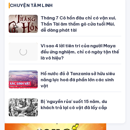
07/08/2026 của 12 con giáp
TỬ VI CỦA 12 CON GIÁP
Tử vi hôm nay, xem tử vi 12 con giáp
hôm nay ngày 5/8/2026: Tuổi Thân
công việc cần kiên nhẫn
Tử vi 12 cung hoàng đạo Thứ Sáu
ngày 31/7/2026: Song Tử tràn đầy
năng lượng
Tử vi hôm nay, xem tử vi 12 con giáp
hôm nay ngày 31/7/2026: Tuổi Tỵ
công việc thịnh vượng
Tử vi tháng 8/2026 tuổi Thân âm
lịch: Tài chính dồi dào, khôn ngoan