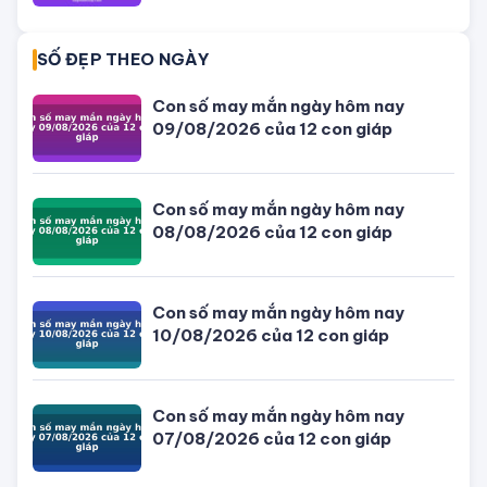
TIN MỚI NHẤT
Thượng úy công an bị nhóm trộm
chó bắn vào ngực khi truy bắt
Phong thuỷ hướng bếp nấu để đón tài
lộc và những điều kiêng kỵ cho tuổi
Ất Sửu
Hướng dẫn cách kê và đặt hướng
giường ngủ hợp phong thuỷ cho tuổi
Đinh Dậu
Giờ đẹp, giờ tốt xấu ngày hôm nay
09/08/2026 - Lịch âm dương hôm
nay
Con số may mắn ngày hôm nay