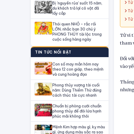
Tử 
Bị 'nguyền rủa' suốt 15 năm,
du khách trả lạI cô vật đã
Tử 
lấy cắp
Tử 
Thói quen NHỎ - rắc rối
LỚN, nhắc bạn 30 chú ý
PHONG THỦY tài lộc trong
Tử vi 
cuộc sống hàng ngày
tham v
TIN TỨC NỔI BẬT
Đối vớ
Con số may mắn hôm nay
vào yế
theo 12 con giáp, theo mệnh
và cung hoàng đạo
Tháng 
Phong thủy vượng tài cuối
nhưng 
năm: Dùng Thiềm Thừ đúng
cách thúc tài cực nhanh
Chuẩn bị phòng cưới chuẩn
phong thủy để đôi lứa hạnh
phúc mãi không thôi
Mệnh Kim hợp màu gì, kỵ màu
gì, ứng dụng màu sắc ra sao