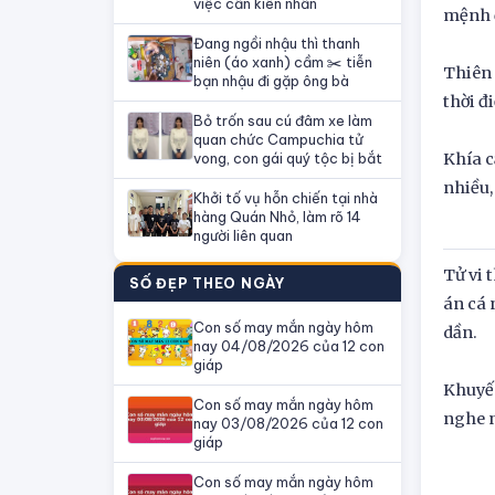
việc cần kiên nhẫn
mệnh đ
Đang ngồi nhậu thì thanh
niên (áo xanh) cầm ✂️ tiễn
Thiên 
bạn nhậu đi gặp ông bà
thời đ
Bỏ trốn sau cú đâm xe làm
quan chức Campuchia tử
vong, con gái quý tộc bị bắt
Khía c
nhiều,
Khởi tố vụ hỗn chiến tại nhà
hàng Quán Nhỏ, làm rõ 14
người liên quan
Tử vi 
SỐ ĐẸP THEO NGÀY
án cá 
Con số may mắn ngày hôm
dần.
nay 04/08/2026 của 12 con
giáp
Khuyến
Con số may mắn ngày hôm
nghe n
nay 03/08/2026 của 12 con
giáp
Con số may mắn ngày hôm