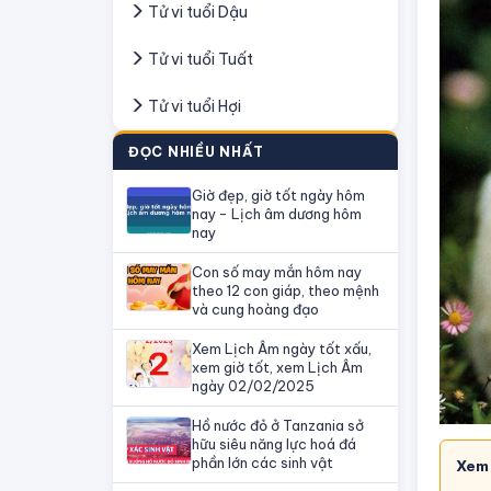
Tử vi tuổi Dậu
Tử vi tuổi Tuất
Tử vi tuổi Hợi
ĐỌC NHIỀU NHẤT
Giờ đẹp, giờ tốt ngày hôm
nay - Lịch âm dương hôm
nay
Con số may mắn hôm nay
theo 12 con giáp, theo mệnh
và cung hoàng đạo
Xem Lịch Âm ngày tốt xấu,
xem giờ tốt, xem Lịch Âm
ngày 02/02/2025
Hồ nước đỏ ở Tanzania sở
hữu siêu năng lực hoá đá
phần lớn các sinh vật
Xem