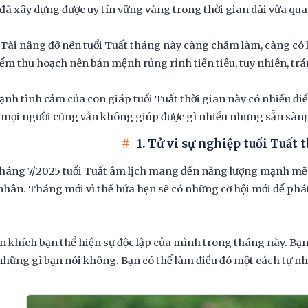
ã xây dựng được uy tín vững vàng trong thời gian dài vừa qua
Tài nâng đỡ nên tuổi Tuất tháng này càng chăm làm, càng có l
iểm thu hoạch nên bản mệnh rủng rỉnh tiền tiêu, tuy nhiên, t
ạnh tình cảm của con giáp tuổi Tuất thời gian này có nhiều đ
 mọi người cũng vẫn không giúp được gì nhiều nhưng sẵn sàng 
1. Tử vi sự nghiệp tuổi Tuất 
tháng 7/2025 tuổi Tuất âm lịch mang đến năng lượng mạnh mẽ c
nhân. Tháng mới vì thế hứa hẹn sẽ có những cơ hội mới để phát
 khích bạn thể hiện sự độc lập của mình trong tháng này. Bạ
hững gì bạn nói không. Bạn có thể làm điều đó một cách tự nhi