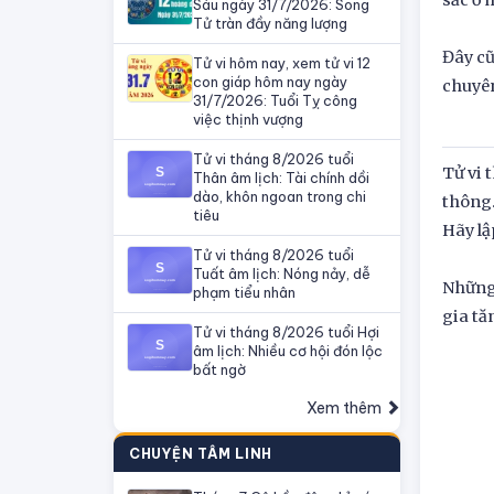
sắc ở 
Sáu ngày 31/7/2026: Song
Tử tràn đầy năng lượng
Đây cũ
Tử vi hôm nay, xem tử vi 12
con giáp hôm nay ngày
chuyê
31/7/2026: Tuổi Tỵ công
việc thịnh vượng
Tử vi tháng 8/2026 tuổi
Tử vi 
Thân âm lịch: Tài chính dồi
dào, khôn ngoan trong chi
thông.
tiêu
Hãy lậ
Tử vi tháng 8/2026 tuổi
Tuất âm lịch: Nóng nảy, dễ
Những 
phạm tiểu nhân
gia tă
Tử vi tháng 8/2026 tuổi Hợi
âm lịch: Nhiều cơ hội đón lộc
bất ngờ
Xem thêm
CHUYỆN TÂM LINH