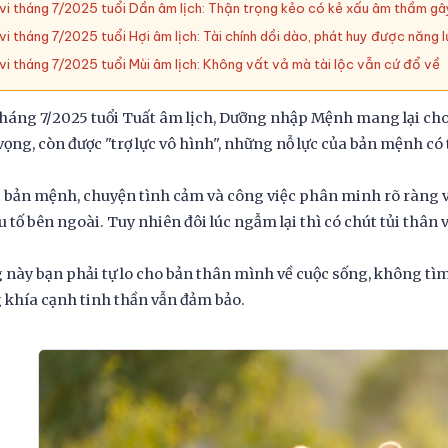
vi tháng 7/2025 tuổi Dần âm lịch: Thận trọng kẻo có kẻ xấu âm thầm gâ
vi tháng 7/2025 tuổi Hợi âm lịch: Tài chính dồi dào, phát huy được năng 
vi tháng 7/2025 tuổi Mùi âm lịch: Không vất vả mà tài lộc vẫn cứ đổ về
tháng 7/2025 tuổi Tuất âm lịch, Dưỡng nhập Mệnh mang lại ch
ọng, còn được "trợ lực vô hình", những nỗ lực của bản mệnh có 
i bản mệnh, chuyện tình cảm và công việc phân minh rõ ràng v
u tố bên ngoài. Tuy nhiên đôi lúc ngẫm lại thì có chút tủi thân 
này bạn phải tự lo cho bản thân mình về cuộc sống, không tìm
khía cạnh tinh thần vẫn đảm bảo.