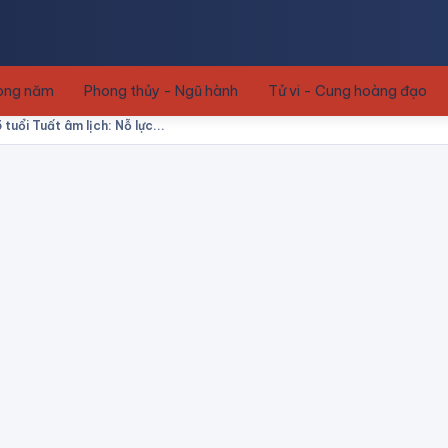
rong năm
Phong thủy - Ngũ hành
Tử vi - Cung hoàng đạo
tuổi Tuất âm lịch: Nỗ lực...