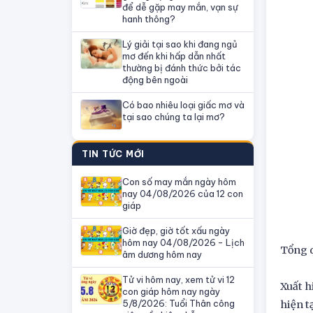
để dễ gặp may mắn, vạn sự
hanh thông?
Lý giải tại sao khi đang ngủ
mơ đến khi hấp dẫn nhất
thường bị đánh thức bởi tác
động bên ngoài
Có bao nhiêu loại giấc mơ và
tại sao chúng ta lại mơ?
TIN TỨC MỚI
Con số may mắn ngày hôm
nay 04/08/2026 của 12 con
giáp
Giờ đẹp, giờ tốt xấu ngày
hôm nay 04/08/2026 - Lịch
Tổng q
âm dương hôm nay
Tử vi hôm nay, xem tử vi 12
Xuất h
con giáp hôm nay ngày
5/8/2026: Tuổi Thân công
hiện t